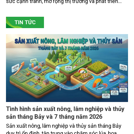
sức cạnh tranh, mở rộng thị trường và phát triển
bền vững. Tại làng gốm Phù Lãng, xã Phù Lãng, tỉnh
Bắc Ninh, nhiều nghệ nhân và cơ sở sản xuất đã
TIN TỨC
chủ động đổi mới tư duy, đầu tư công nghệ, xây
dựng thương hiệu trên nền tảng giá trị truyền thống.
Tình hình sản xuất nông, lâm nghiệp và thủy
sản tháng Bảy và 7 tháng năm 2026
Sản xuất nông, lâm nghiệp và thủy sản tháng Bảy
duy trì ổn định, tập trung vào chăm sóc lúa, hoa