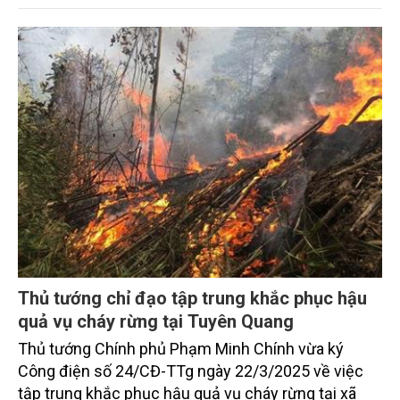
quan trọng để phát triển thành phố thông minh,
phòng chống thiên tai, bảo vệ môi trường. Do vậy,
việc quản lý, khai thác, sử dụng một cách có hiệu
quả đối với cơ sở dữ liệu (CSDL) nền địa lý quốc gia
tại Việt Nam là nhiệm vụ cấp bách.
Thủ tướng chỉ đạo tập trung khắc phục hậu
quả vụ cháy rừng tại Tuyên Quang
Thủ tướng Chính phủ Phạm Minh Chính vừa ký
Công điện số 24/CĐ-TTg ngày 22/3/2025 về việc
tập trung khắc phục hậu quả vụ cháy rừng tại xã