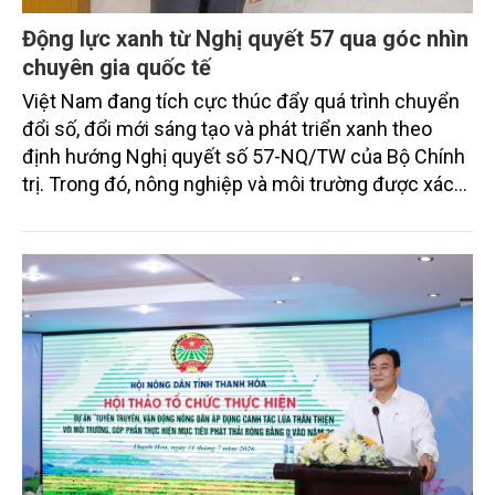
Động lực xanh từ Nghị quyết 57 qua góc nhìn
chuyên gia quốc tế
Việt Nam đang tích cực thúc đẩy quá trình chuyển
đổi số, đổi mới sáng tạo và phát triển xanh theo
định hướng Nghị quyết số 57-NQ/TW của Bộ Chính
trị. Trong đó, nông nghiệp và môi trường được xác
định là hai lĩnh vực trọng điểm chịu tác động sâu
sắc bởi các tiến bộ công nghệ và cam kết bền vững
toàn cầu, đặc biệt là mục tiêu đưa phát thải ròng
bằng 0 (Net-Zero) vào năm 2050.