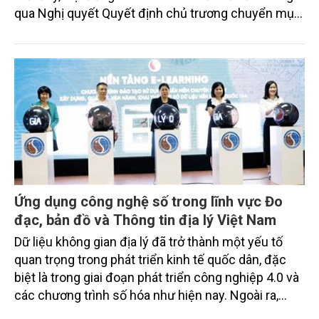
qua Nghị quyết Quyết định chủ trương chuyển mục
đích sử dụng rừng sang mục đích khác đối với
phần diện tích bổ sung để thực hiện Dự án thành
phần 2 thuộc Dự án đầu tư xây dựng đường bộ cao
tốc Khánh Hòa -Buôn Ma Thuột giai đoạn 1 (đoạn đi
qua tỉnh Đắk Lắk).
Ứng dụng công nghệ số trong lĩnh vực Đo
đạc, bản đồ và Thông tin địa lý Việt Nam
Dữ liệu không gian địa lý đã trở thành một yếu tố
quan trọng trong phát triển kinh tế quốc dân, đặc
biệt là trong giai đoạn phát triển công nghiệp 4.0 và
các chương trình số hóa như hiện nay. Ngoài ra,
thông tin không gian địa lý cũng giữ một vai trò