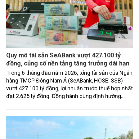
Quy mô tài sản SeABank vượt 427.100 tỷ
đồng, củng cố nền tảng tăng trưởng dài hạn
Trong 6 tháng đầu năm 2026, tổng tài sản của Ngân
hàng TMCP Đông Nam Á (SeABank, HOSE: SSB)
vượt 427.100 tỷ đồng, lợi nhuận trước thuế hợp nhất
đạt 2.625 tỷ đồng. Đồng hành cùng định hướng
giảm mặt bằng lãi suất để hỗ trợ nền kinh tế,
SeABank tiếp tục duy trì hoạt động hiệu quả, mở
rộng tín dụng, củng cố nguồn vốn và đảm bảo các
chỉ tiêu an toàn.