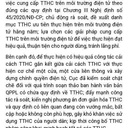
việc cung cấp TTHC trên môi trường điện tử theo
đúng các quy định tại Chương III Nghị định số
45/2020/NĐ-CP; chủ động rà soát, đề xuất danh
mục TTHC ưu tiên thực hiện trên môi trường điện
tử hằng năm; lựa chọn các giải pháp cung cấp
TTHC trên môi trường điện tử để việc thực hiện đạt
hiệu quả, thuận tiện cho người dùng, tránh lãng phí.
Bên cạnh đó, để thực hiện có hiệu quả công tác cải
cách TTHC gắn kết giữa cải cách TTHC với thực
hiện cơ chế một cửa, một cửa liên thông và xây
dựng chính quyền điện tử, Cục đã kiểm soát chặt
chẽ đối với quá trình soạn thảo ban hành văn bản
QPPL có chứa quy định về TTHC; đẩy mạnh công
tác rà soát, kiến nghị phương án đơn giản hóa TTHC
và quy định có liên quan đang còn vướng mắc, bất
cập hoặc không còn phù hợp, gây khó khăn việc sử
dụng TTHC của người dân; kịp thời công bố TTHC