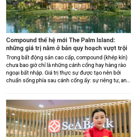
Compound thế hệ mới The Palm Island:
những giá trị nằm ở bản quy hoạch vượt trội
Trong bất động sản cao cấp, compound (khép kín)
chưa bao giờ chỉ là những cánh cổng hay hàng rào
ngoại bất nhập. Giá trị thực sự được tạo nên bởi
chuẩn sống phía sau cánh cổng ấy: sự riêng tư, an
ninh, cộng đồng cư dân tinh hoa và hệ tiện ích, dịch
vụ được thiết kế dành riêng cho họ.