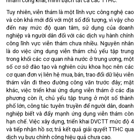
nhằm công khai, minh bạch tất cả các TTHC.
Tuy nhiên, viễn thám là một lĩnh vực công nghệ cao
và còn khá mới đối với một số đối tượng, vì vậy cho
đến nay mức độ quan tâm, sử dụng của doanh
nghiệp và người dân đối với các dịch vụ hành chính
công lĩnh vực viễn thám chưa nhiều. Nguyên nhân
là do việc ứng dụng viễn thám chủ yếu tập trung
trong khối các cơ quan nhà nước ở trung ương, một
số cơ sở đào tạo và nghiên cứu khoa học nên các
cơ quan đơn vị liên hệ mua, bán, trao đổi dữ liệu viễn
thám vẫn đi theo đường công văn trước đây; mặt
khác, việc triển khai ứng dụng viễn thám ở các địa
phương còn ít, chủ yếu tập trung ở một số thành
phố lớn, công tác tuyên truyền để người dân, doanh
nghiệp biết và đẩy mạnh ứng dụng viễn thám còn
hạn chế. Việc xây dựng, triển khai DVCTT mức độ 4
và tiếp nhận hồ sơ, trả kết quả giải quyết TTHC qua
dịch vụ bưu chính công hiệu quả chưa cao.