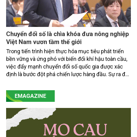
Chuyển đổi số là chìa khóa đưa nông nghiệp
Việt Nam vươn tầm thế giới
Trong tiến trình hiện thực hóa mục tiêu phát triển
bền vững và ứng phó với biến đổi khí hậu toàn cầu,
việc đẩy mạnh chuyển đổi số quốc gia được xác
định là bước đột phá chiến lược hàng đầu. Sự ra đời
của Nghị quyết số 57-NQ/TW đã trở thành động lực
mạnh mẽ, thúc đẩy quá trình cải cách toàn diện,
EMAGAZINE
minh bạch hóa chuỗi cung ứng và nâng cao hiệu
quả quản lý môi trường, đặc biệt trong hai lĩnh vực
then chốt là nông nghiệp và môi trường.