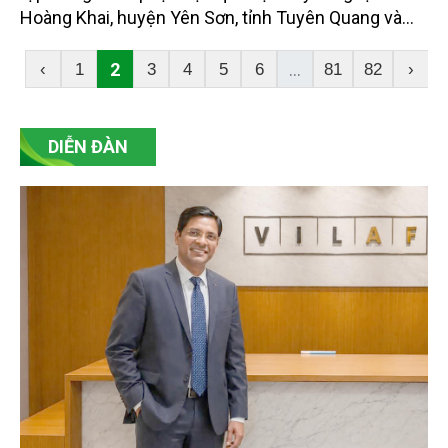
Hoàng Khai, huyện Yên Sơn, tỉnh Tuyên Quang và
chủ động triển khai công tác phòng cháy, chữa cháy
rừng.
2
...
‹
1
3
4
5
6
81
82
›
DIỄN ĐÀN