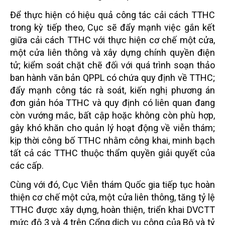
Để thực hiện có hiệu quả công tác cải cách TTHC
trong kỳ tiếp theo, Cục sẽ đẩy mạnh việc gắn kết
giữa cải cách TTHC với thực hiện cơ chế một cửa,
một cửa liên thông và xây dựng chính quyền điện
tử; kiểm soát chặt chẽ đối với quá trình soạn thảo
ban hành văn bản QPPL có chứa quy định về TTHC;
đẩy mạnh công tác rà soát, kiến nghị phương án
đơn giản hóa TTHC và quy định có liên quan đang
còn vướng mắc, bất cập hoặc không còn phù hợp,
gây khó khăn cho quản lý hoạt động về viễn thám;
kịp thời công bố TTHC nhằm công khai, minh bạch
tất cả các TTHC thuộc thẩm quyền giải quyết của
các cấp.
Cùng với đó, Cục Viễn thám Quốc gia tiếp tục hoàn
thiện cơ chế một cửa, một cửa liên thông, tăng tỷ lệ
TTHC được xây dựng, hoàn thiện, triển khai DVCTT
mức độ 3 và 4 trên Cổng dịch vụ công của Bộ và tỷ