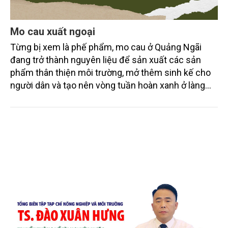
Mo cau xuất ngoại
Từng bị xem là phế phẩm, mo cau ở Quảng Ngãi
đang trở thành nguyên liệu để sản xuất các sản
phẩm thân thiện môi trường, mở thêm sinh kế cho
người dân và tạo nên vòng tuần hoàn xanh ở làng
quê. Trải qua chặng đường dài (từ 2020 đến nay),
chén, dĩa... từ mo cau đã được thị trường trong nước
và quốc tế đón nhận.