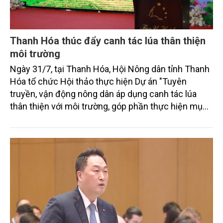
Thanh Hóa thúc đẩy canh tác lúa thân thiện
môi trường
Ngày 31/7, tại Thanh Hóa, Hội Nông dân tỉnh Thanh
Hóa tổ chức Hội thảo thực hiện Dự án "Tuyên
truyền, vận động nông dân áp dụng canh tác lúa
thân thiện với môi trường, góp phần thực hiện mục
tiêu phát thải ròng bằng 0 vào năm 2050". Chương
trình thu hút sự tham gia của đông đảo đại biểu đến
từ các cơ quan quản lý nhà nước, đơn vị nghiên cứu,
doanh nghiệp, hợp tác xã và nông dân đang trực
tiếp triển khai mô hình sản xuất lúa phát thải thấp.