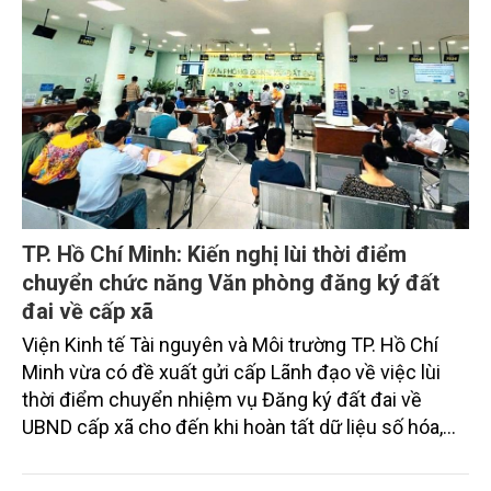
TP. Hồ Chí Minh: Kiến nghị lùi thời điểm
chuyển chức năng Văn phòng đăng ký đất
đai về cấp xã
Viện Kinh tế Tài nguyên và Môi trường TP. Hồ Chí
Minh vừa có đề xuất gửi cấp Lãnh đạo về việc lùi
thời điểm chuyển nhiệm vụ Đăng ký đất đai về
UBND cấp xã cho đến khi hoàn tất dữ liệu số hóa,
thay vì áp dụng từ ngày 15/10. Lý do chính là Cơ sở
hạ tầng dữ liệu số chưa hoàn thiện, có thể gây ách