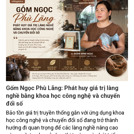
tỉnh Lai Châu tổ chức ngày 10/7/2026. Hội thảo thu
hút sự tham gia của hơn 100 đại biểu là lãnh đạo
các đơn vị thuộc Bộ Nông nghiệp và Môi trường,
chuyên gia, nhà khoa học, Sở Nông nghiệp và Môi
trường tỉnh Lai Châu và đại diện các cơ quan đơn vị
doanh nghiệp ở các tỉnh miền núi phía Bắc.
Gốm Ngọc Phù Lãng: Phát huy giá trị làng
nghề bằng khoa học công nghệ và chuyển
đổi số
Bảo tồn giá trị truyền thống gắn với ứng dụng khoa
học công nghệ và chuyển đổi số đang trở thành
hướng đi quan trọng để các làng nghề nâng cao