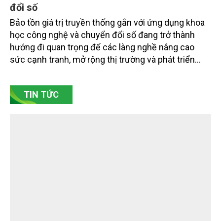
đổi số
Bảo tồn giá trị truyền thống gắn với ứng dụng khoa
học công nghệ và chuyển đổi số đang trở thành
hướng đi quan trọng để các làng nghề nâng cao
sức cạnh tranh, mở rộng thị trường và phát triển
bền vững. Tại làng gốm Phù Lãng, xã Phù Lãng, tỉnh
Bắc Ninh, nhiều nghệ nhân và cơ sở sản xuất đã
TIN TỨC
chủ động đổi mới tư duy, đầu tư công nghệ, xây
dựng thương hiệu trên nền tảng giá trị truyền thống.