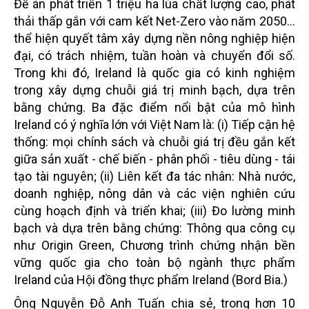
Đề án phát triển 1 triệu ha lúa chất lượng cao, phát
thải thấp gắn với cam kết Net-Zero vào năm 2050…
thể hiện quyết tâm xây dựng nền nông nghiệp hiện
đại, có trách nhiệm, tuần hoàn và chuyển đổi số.
Trong khi đó, Ireland là quốc gia có kinh nghiệm
trong xây dựng chuỗi giá trị minh bạch, dựa trên
bằng chứng. Ba đặc điểm nổi bật của mô hình
Ireland có ý nghĩa lớn với Việt Nam là: (i) Tiếp cận hệ
thống: mọi chính sách và chuỗi giá trị đều gắn kết
giữa sản xuất - chế biến - phân phối - tiêu dùng - tái
tạo tài nguyên; (ii) Liên kết đa tác nhân: Nhà nước,
doanh nghiệp, nông dân và các viện nghiên cứu
cùng hoạch định và triển khai; (iii) Đo lường minh
bạch và dựa trên bằng chứng: Thông qua công cụ
như Origin Green, Chương trình chứng nhận bền
vững quốc gia cho toàn bộ ngành thực phẩm
Ireland của Hội đồng thực phẩm Ireland (Bord Bia.)
Ông Nguyễn Đỗ Anh Tuấn chia sẻ, trong hơn 10