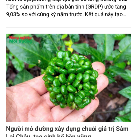
Tổng sản phẩm trên địa bàn tỉnh (GRDP) ước tăng
9,03% so với cùng kỳ năm trước. Kết quả này tạo
nền quan trọng cho mục tiêu cả năm, nhưng cũng
đặt ra yêu cầu cao hơn trong điều hành những
tháng còn lại.
Người mở đường xây dựng chuỗi giá trị Sâm
Lai Châu, tạo sinh kế bền vững