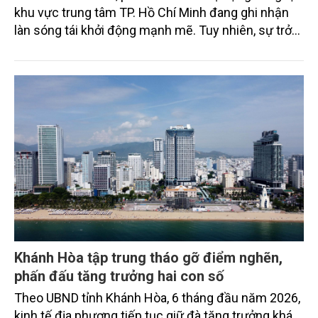
khu vực trung tâm TP. Hồ Chí Minh đang ghi nhận
làn sóng tái khởi động mạnh mẽ. Tuy nhiên, sự trở
lại này không đi kèm với hy vọng giảm giá, mà trái
lại, mặt bằng giá mới đang liên tục lập đỉnh...
Khánh Hòa tập trung tháo gỡ điểm nghẽn,
phấn đấu tăng trưởng hai con số
Theo UBND tỉnh Khánh Hòa, 6 tháng đầu năm 2026,
kinh tế địa phương tiếp tục giữ đà tăng trưởng khá.