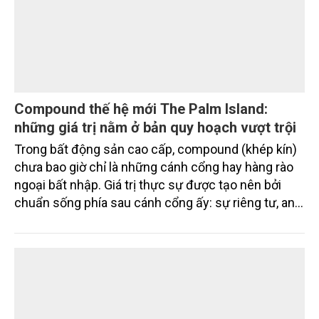
Compound thế hệ mới The Palm Island:
những giá trị nằm ở bản quy hoạch vượt trội
Trong bất động sản cao cấp, compound (khép kín)
chưa bao giờ chỉ là những cánh cổng hay hàng rào
ngoại bất nhập. Giá trị thực sự được tạo nên bởi
chuẩn sống phía sau cánh cổng ấy: sự riêng tư, an
ninh, cộng đồng cư dân tinh hoa và hệ tiện ích, dịch
vụ được thiết kế dành riêng cho họ.