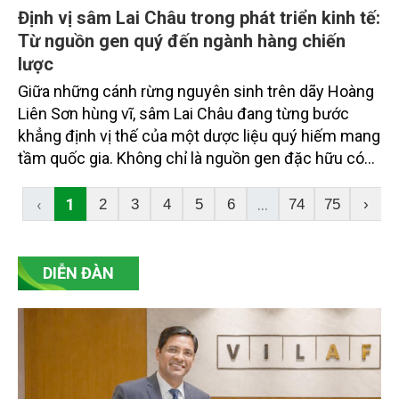
Định vị sâm Lai Châu trong phát triển kinh tế:
Từ nguồn gen quý đến ngành hàng chiến
lược
Giữa những cánh rừng nguyên sinh trên dãy Hoàng
Liên Sơn hùng vĩ, sâm Lai Châu đang từng bước
khẳng định vị thế của một dược liệu quý hiếm mang
tầm quốc gia. Không chỉ là nguồn gen đặc hữu có
giá trị khoa học cao, sâm Lai Châu còn mở ra hướng
phát triển kinh tế mới dựa trên nền tảng bảo tồn tài
‹
1
...
2
3
4
5
6
74
75
›
nguyên rừng, phát triển sản xuất hàng hóa và du
lịch sinh thái. Ngày nay, nhu cầu dược liệu chất
lượng cao ngày càng gia tăng, việc định vị đúng vai
DIỄN ĐÀN
trò của sâm Lai Châu có ý nghĩa quan trọng đối với
sự phát triển bền vững của địa phương và ngành
dược liệu Việt Nam.