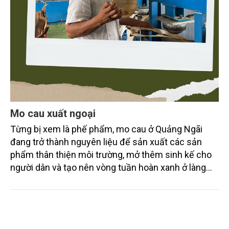
Mo cau xuất ngoại
Từng bị xem là phế phẩm, mo cau ở Quảng Ngãi
đang trở thành nguyên liệu để sản xuất các sản
phẩm thân thiện môi trường, mở thêm sinh kế cho
người dân và tạo nên vòng tuần hoàn xanh ở làng
quê. Trải qua chặng đường dài (từ 2020 đến nay),
chén, dĩa... từ mo cau đã được thị trường trong nước
và quốc tế đón nhận.