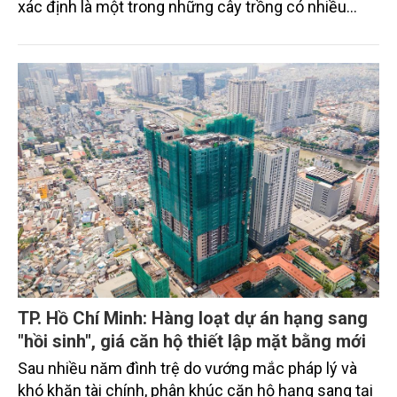
xác định là một trong những cây trồng có nhiều
tiềm năng phát triển nhờ giá trị đa dạng về kinh tế,
văn hóa, dinh dưỡng, y học và môi trường.
TP. Hồ Chí Minh: Hàng loạt dự án hạng sang
"hồi sinh", giá căn hộ thiết lập mặt bằng mới
Sau nhiều năm đình trệ do vướng mắc pháp lý và
khó khăn tài chính, phân khúc căn hộ hạng sang tại