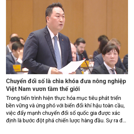
doanh nghiệp, hợp tác xã và nông dân đang trực
tiếp triển khai mô hình sản xuất lúa phát thải thấp.
Chuyển đổi số là chìa khóa đưa nông nghiệp
Việt Nam vươn tầm thế giới
Trong tiến trình hiện thực hóa mục tiêu phát triển
bền vững và ứng phó với biến đổi khí hậu toàn cầu,
việc đẩy mạnh chuyển đổi số quốc gia được xác
định là bước đột phá chiến lược hàng đầu. Sự ra đời
của Nghị quyết số 57-NQ/TW đã trở thành động lực