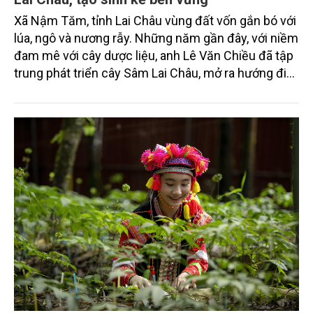
Xã Nậm Tăm, tỉnh Lai Châu vùng đất vốn gắn bó với
lúa, ngô và nương rẫy. Những năm gần đây, với niềm
đam mê với cây dược liệu, anh Lê Văn Chiều đã tập
trung phát triển cây Sâm Lai Châu, mở ra hướng đi
mới trong phát triển kinh tế, giúp nhiều hộ đồng bào
dân tộc vươn lên thoát nghèo, làm giàu ngay trên
chính mảnh đất quê hương.