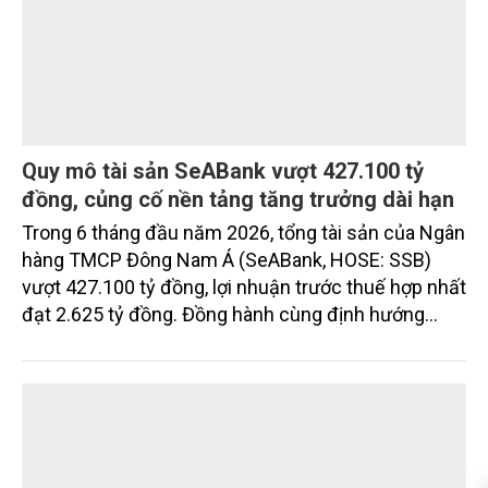
Quy mô tài sản SeABank vượt 427.100 tỷ
đồng, củng cố nền tảng tăng trưởng dài hạn
Trong 6 tháng đầu năm 2026, tổng tài sản của Ngân
hàng TMCP Đông Nam Á (SeABank, HOSE: SSB)
vượt 427.100 tỷ đồng, lợi nhuận trước thuế hợp nhất
đạt 2.625 tỷ đồng. Đồng hành cùng định hướng
giảm mặt bằng lãi suất để hỗ trợ nền kinh tế,
SeABank tiếp tục duy trì hoạt động hiệu quả, mở