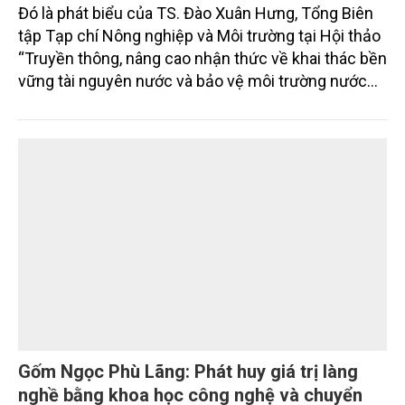
Đó là phát biểu của TS. Đào Xuân Hưng, Tổng Biên
tập Tạp chí Nông nghiệp và Môi trường tại Hội thảo
“Truyền thông, nâng cao nhận thức về khai thác bền
vững tài nguyên nước và bảo vệ môi trường nước
xuyên biên giới” do Tạp chí Nông nghiệp và Môi
trường phối hợp với Sở Nông nghiệp và Môi trường
tỉnh Lai Châu tổ chức ngày 10/7/2026. Hội thảo thu
hút sự tham gia của hơn 100 đại biểu là lãnh đạo
các đơn vị thuộc Bộ Nông nghiệp và Môi trường,
chuyên gia, nhà khoa học, Sở Nông nghiệp và Môi
trường tỉnh Lai Châu và đại diện các cơ quan đơn vị
doanh nghiệp ở các tỉnh miền núi phía Bắc.
Gốm Ngọc Phù Lãng: Phát huy giá trị làng
nghề bằng khoa học công nghệ và chuyển