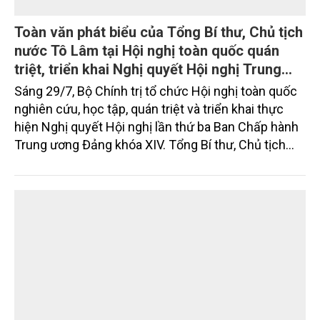
Toàn văn phát biểu của Tổng Bí thư, Chủ tịch
nước Tô Lâm tại Hội nghị toàn quốc quán
triệt, triển khai Nghị quyết Hội nghị Trung
ương 3, khóa XIV
Sáng 29/7, Bộ Chính trị tổ chức Hội nghị toàn quốc
nghiên cứu, học tập, quán triệt và triển khai thực
hiện Nghị quyết Hội nghị lần thứ ba Ban Chấp hành
Trung ương Đảng khóa XIV. Tổng Bí thư, Chủ tịch
nước Tô Lâm đã có bài phát biểu chỉ đạo quan
trọng. Tạp chí Nông nghiệp và Môi trường trân trọng
giới thiệu toàn văn bài phát biểu của đồng chí Tổng
Bí thư, Chủ tịch nước.