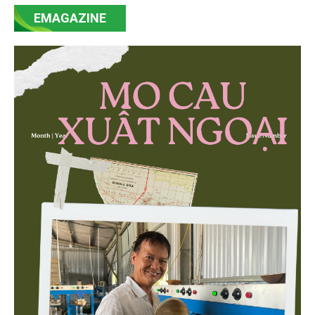
mạnh mẽ, thúc đẩy quá trình cải cách toàn diện,
EMAGAZINE
minh bạch hóa chuỗi cung ứng và nâng cao hiệu
quả quản lý môi trường, đặc biệt trong hai lĩnh vực
then chốt là nông nghiệp và môi trường.