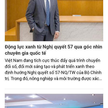
Động lực xanh từ Nghị quyết 57 qua góc nhìn
chuyên gia quốc tế
Việt Nam đang tích cực thúc đẩy quá trình chuyển
đổi số, đổi mới sáng tạo và phát triển xanh theo
định hướng Nghị quyết số 57-NQ/TW của Bộ Chính
trị. Trong đó, nông nghiệp và môi trường được xác
định là hai lĩnh vực trọng điểm chịu tác động sâu
sắc bởi các tiến bộ công nghệ và cam kết bền vững
toàn cầu, đặc biệt là mục tiêu đưa phát thải ròng
bằng 0 (Net-Zero) vào năm 2050.