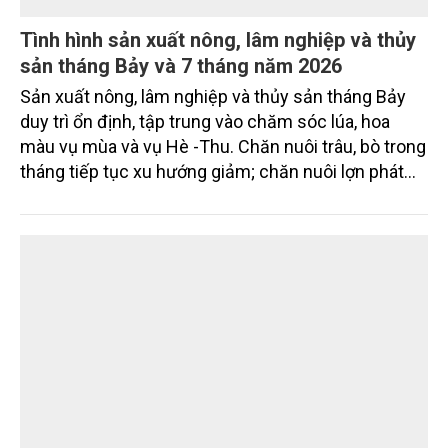
Tình hình sản xuất nông, lâm nghiệp và thủy
sản tháng Bảy và 7 tháng năm 2026
Sản xuất nông, lâm nghiệp và thủy sản tháng Bảy
duy trì ổn định, tập trung vào chăm sóc lúa, hoa
màu vụ mùa và vụ Hè -Thu. Chăn nuôi trâu, bò trong
tháng tiếp tục xu hướng giảm; chăn nuôi lợn phát
triển ổn định; chăn nuôi gia cầm duy trì đà tăng
trưởng khá. Diện tích rừng trồng mới và sản lượng
thủy sản đều tăng nhẹ.