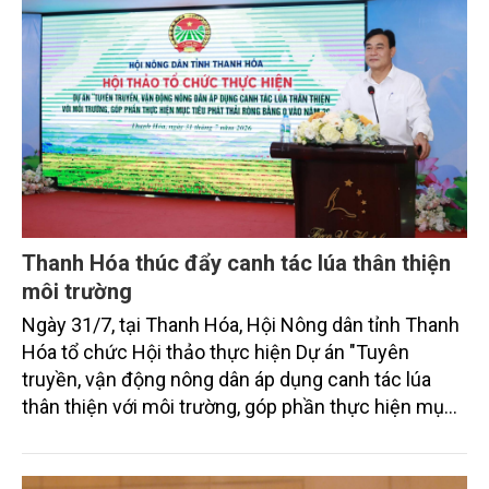
Thanh Hóa thúc đẩy canh tác lúa thân thiện
môi trường
Ngày 31/7, tại Thanh Hóa, Hội Nông dân tỉnh Thanh
Hóa tổ chức Hội thảo thực hiện Dự án "Tuyên
truyền, vận động nông dân áp dụng canh tác lúa
thân thiện với môi trường, góp phần thực hiện mục
tiêu phát thải ròng bằng 0 vào năm 2050". Chương
trình thu hút sự tham gia của đông đảo đại biểu đến
từ các cơ quan quản lý nhà nước, đơn vị nghiên cứu,