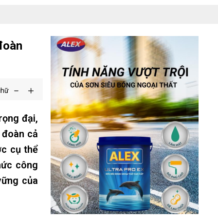
 đoàn
chữ
rọng đại,
g đoàn cả
ợc cụ thể
chức công
 vững của