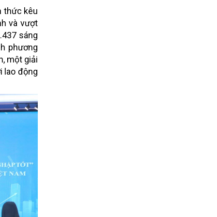
 thức kêu
nh và vượt
0.437 sáng
nh phương
, một giải
i lao động