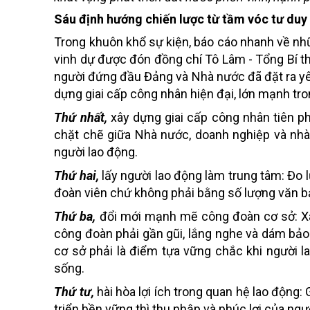
Sáu định hướng chiến lược từ tầm vóc tư du
Trong khuôn khổ sự kiện, báo cáo nhanh về nhữ
vinh dự được đón đồng chí Tô Lâm - Tổng Bí thư
người đứng đầu Đảng và Nhà nước đã đặt ra yê
dựng giai cấp công nhân hiện đại, lớn mạnh tro
Thứ nhất,
xây dựng giai cấp công nhân tiên p
chặt chẽ giữa Nhà nước, doanh nghiệp và nhà 
người lao động.
Thứ hai,
lấy người lao động làm trung tâm: Đo 
đoàn viên chứ không phải bằng số lượng văn bả
Thứ ba,
đổi mới mạnh mẽ công đoàn cơ sở: Xác
công đoàn phải gần gũi, lắng nghe và dám bảo
cơ sở phải là điểm tựa vững chắc khi người 
sống.
Thứ tư,
hài hòa lợi ích trong quan hệ lao động
triển bền vững thì thu nhập và phúc lợi của ng