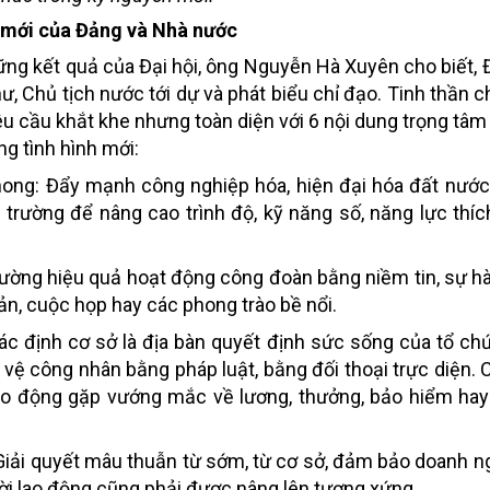
y mới của Đảng và Nhà nước
ng kết quả của Đại hội, ông Nguyễn Hà Xuyên cho biết, Đ
, Chủ tịch nước tới dự và phát biểu chỉ đạo. Tinh thần c
u cầu khắt khe nhưng toàn diện với 6 nội dung trọng tâ
ng tình hình mới:
hong: Đẩy mạnh công nghiệp hóa, hiện đại hóa đất nước
trường để nâng cao trình độ, kỹ năng số, năng lực thí
lường hiệu quả hoạt động công đoàn bằng niềm tin, sự hà
n, cuộc họp hay các phong trào bề nổi.
 định cơ sở là địa bàn quyết định sức sống của tổ ch
 vệ công nhân bằng pháp luật, bằng đối thoại trực diện.
lao động gặp vướng mắc về lương, thưởng, bảo hiểm hay
: Giải quyết mâu thuẫn từ sớm, từ cơ sở, đảm bảo doanh n
ười lao động cũng phải được nâng lên tương xứng.