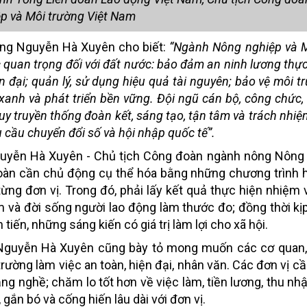
p và Môi trường Việt Nam
ông Nguyễn Hà Xuyên cho biết:
“Ngành Nông nghiệp và M
quan trọng đối với đất nước: bảo đảm an ninh lương thực
n đại; quản lý, sử dụng hiệu quả tài nguyên; bảo vệ môi t
 xanh và phát triển bền vững. Đội ngũ cán bộ, công chức, 
uy truyền thống đoàn kết, sáng tạo, tận tâm và trách nhiệ
 cầu chuyển đổi số và hội nhập quốc tế”.
Nguyễn Hà Xuyên - Chủ tịch Công đoàn ngành nông Nông
oàn cần chủ động cụ thể hóa bằng những chương trình 
 từng đơn vị. Trong đó, phải lấy kết quả thực hiện nhiệm
 và đời sống người lao động làm thước đo; đồng thời kịp
tiến, những sáng kiến có giá trị làm lợi cho xã hội.
 Nguyễn Hà Xuyên cũng bày tỏ mong muốn các cơ quan, 
ường làm việc an toàn, hiện đại, nhân văn. Các đơn vị cầ
ng nghề; chăm lo tốt hơn về việc làm, tiền lương, thu nh
 gắn bó và cống hiến lâu dài với đơn vị.