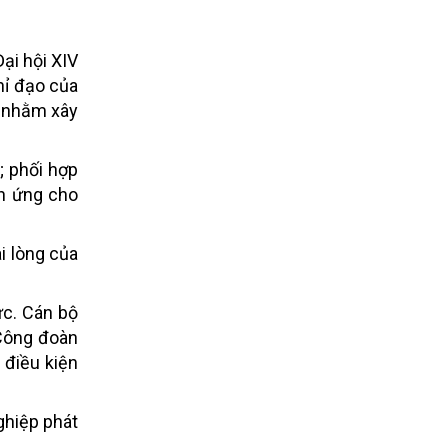
ại hội XIV
hỉ đạo của
m nhằm xây
; phối hợp
ch ứng cho
i lòng của
ức. Cán bộ
 Công đoàn
 điều kiện
ghiệp phát