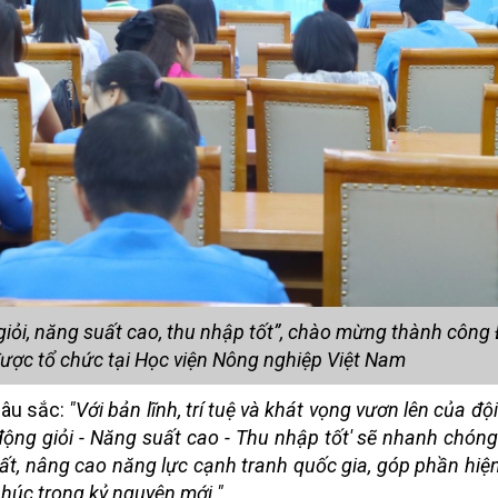
iỏi, năng suất cao, thu nhập tốt”, chào mừng thành công 
ược tổ chức tại Học viện Nông nghiệp Việt Nam
 sâu sắc:
"Với bản lĩnh, trí tuệ và khát vọng vươn lên của đ
động giỏi - Năng suất cao - Thu nhập tốt' sẽ nhanh chóng
uất, nâng cao năng lực cạnh tranh quốc gia, góp phần hiệ
phúc trong kỷ nguyên mới."