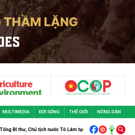
MULTIMEDIA
ĐỜI SỐNG
THẾ GIỚI
NÔNG DÂN
hủ tịch nước Tô Lâm tại Đại hội đại biểu toàn quốc Đoàn Than