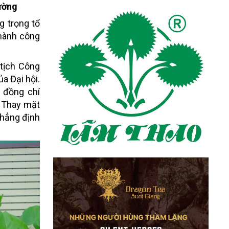
rường
g trọng tổ
thành công
 tịch Công
a Đại hội.
;
đồng chí
. Thay mặt
hẳng định