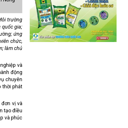
ôi trường
 quốc gia;
rường; ứng
viên chức,
m; làm chủ
 nghiệp và
hành động
 vụ chuyên
 thời phát
đơn vị và
n tạo điều
ập và phúc