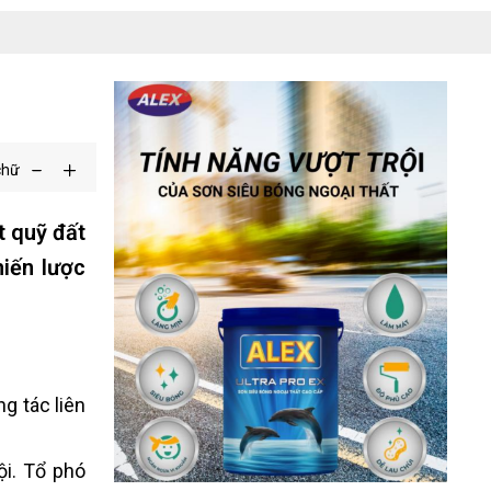
chữ
t quỹ đất
hiến lược
g tác liên
i. Tổ phó