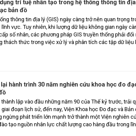
dụng trí tuệ nhân tạo trong hệ thống thông tin địa
ạc bản đồ
ống thông tin địa lý (GIS) ngày càng trở nên quan trọng t
 lĩnh vực. Tuy nhiên, khi lượng dữ liệu không gian ngày c
cấp số nhân, các phương pháp GIS truyền thống phải đối
 thách thức trong việc xử lý và phân tích các tập dữ liệu 
iệc ứng dụng trí tuệ nhân tạo (AI) vào GIS là tất yếu, bả
hiều kết quả quan trọng.
 lại hành trình 30 năm nghiên cứu khoa học đo đạ
đồ
thành lập vào đầu những năm 90 của Thế kỷ trước, trải 
 giai đoạn lịch sử, đến nay, Viện Khoa học Đo đạc và Bản
 ngừng phát triển lớn mạnh trở thành một Viện nghiên c
đào tạo nguồn nhân lực chất lượng cao hàng đầu trong lĩ
c và bản đồ, đóng góp quan trọng vào sự phát triển của n