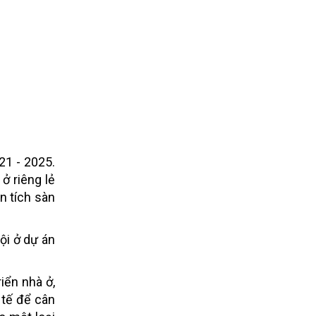
21 - 2025.
ở riêng lẻ
ện tích sàn
ội ở dự án
iển nhà ở,
 tế để cân