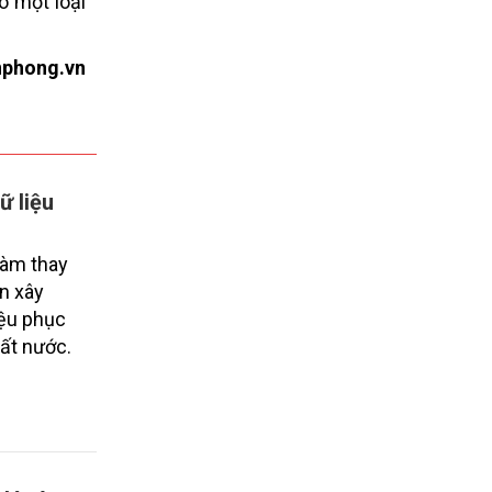
o một loại
nphong.vn
ữ liệu
làm thay
an xây
iệu phục
đất nước.