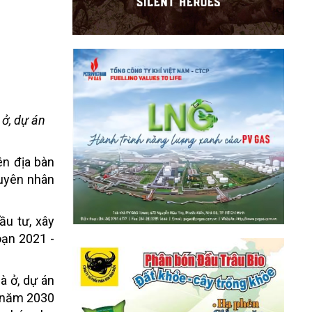
 ở, dự án
ên địa bàn
guyên nhân
ầu tư, xây
oạn 2021 -
à ở, dự án
n năm 2030