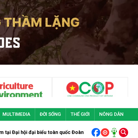
MULTIMEDIA
ĐỜI SỐNG
THẾ GIỚI
NÔNG DÂN
 đại biểu toàn quốc Đoàn Thanh niên cộng sản Hồ Chí Minh lần