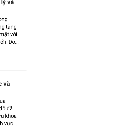
 lý và
rong
àng tăng
 mặt với
lớn. Do
o đảm đem
c và
qua
 đồ đã
ứu khoa
nh vực
gành tài