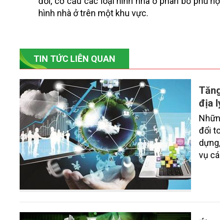
đối, cơ cấu các loại hình nhà ở phân bổ phù hợ
hình nhà ở trên một khu vực.
TIN TỨC LIÊN QUAN
Tăng
địa l
Những
đổi t
dựng,
vụ cá