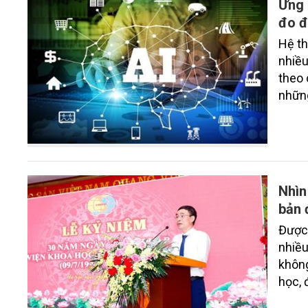
Ứng 
đo đ
Hệ th
nhiều
theo 
những
đó, v
lại n
Nhìn
bản 
Được 
nhiều
không
học, 
đo đạ