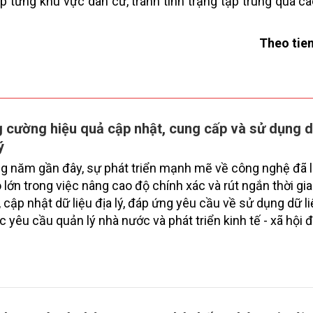
p từng khu vực dân cư, tránh tình trạng tập trung quá ca
Theo tie
 cường hiệu quả cập nhật, cung cấp và sử dụng d
ý
 năm gần đây, sự phát triển mạnh mẽ về công nghệ đã 
o lớn trong việc nâng cao độ chính xác và rút ngắn thời gi
 cập nhật dữ liệu địa lý, đáp ứng yêu cầu về sử dụng dữ l
c yêu cầu quản lý nhà nước và phát triển kinh tế - xã hội 