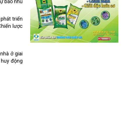
dự báo nhu
phát triển
Chiến lược
nhà ở giai
ể huy động