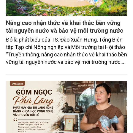
Nâng cao nhận thức về khai thác bền vững
tài nguyên nước và bảo vệ môi trường nước
Đó là phát biểu của TS. Đào Xuân Hưng, Tổng Biên
tập Tạp chí Nông nghiệp và Môi trường tại Hội thảo
“Truyền thông, nâng cao nhận thức về khai thác bền
vững tài nguyên nước và bảo vệ môi trường nước
xuyên biên giới” do Tạp chí Nông nghiệp và Môi
trường phối hợp với Sở Nông nghiệp và Môi trường
tỉnh Lai Châu tổ chức ngày 10/7/2026. Hội thảo thu
hút sự tham gia của hơn 100 đại biểu là lãnh đạo
các đơn vị thuộc Bộ Nông nghiệp và Môi trường,
chuyên gia, nhà khoa học, Sở Nông nghiệp và Môi
trường tỉnh Lai Châu và đại diện các cơ quan đơn vị
doanh nghiệp ở các tỉnh miền núi phía Bắc.