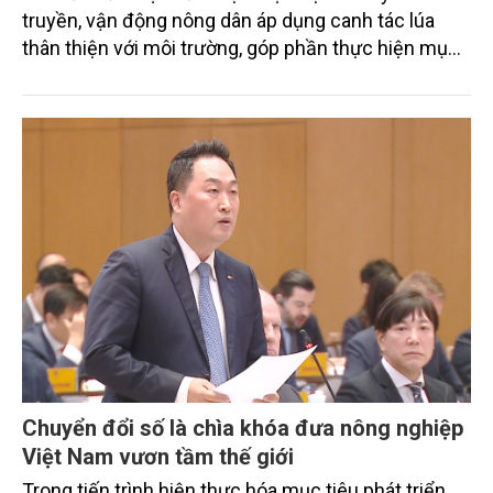
truyền, vận động nông dân áp dụng canh tác lúa
thân thiện với môi trường, góp phần thực hiện mục
tiêu phát thải ròng bằng 0 vào năm 2050". Chương
trình thu hút sự tham gia của đông đảo đại biểu đến
từ các cơ quan quản lý nhà nước, đơn vị nghiên cứu,
doanh nghiệp, hợp tác xã và nông dân đang trực
tiếp triển khai mô hình sản xuất lúa phát thải thấp.
Chuyển đổi số là chìa khóa đưa nông nghiệp
Việt Nam vươn tầm thế giới
Trong tiến trình hiện thực hóa mục tiêu phát triển