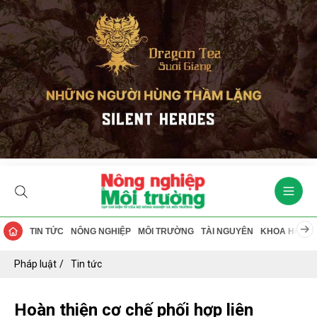
TIN TỨC
NÔNG NGHIỆP
MÔI TRƯỜNG
TÀI NGUYÊN
KHOA HỌC
Pháp luật
Tin tức
Hoàn thiện cơ chế phối hợp liên