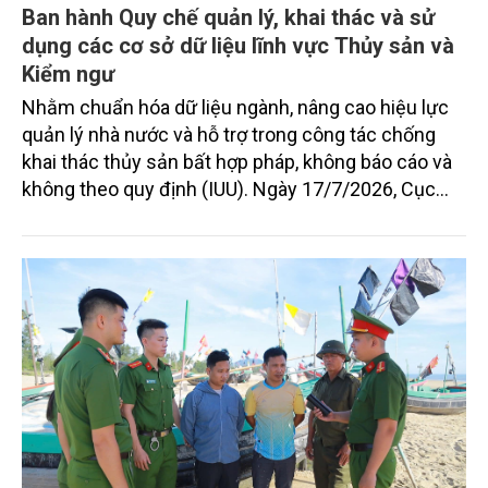
Ban hành Quy chế quản lý, khai thác và sử
dụng các cơ sở dữ liệu lĩnh vực Thủy sản và
Kiểm ngư
Nhằm chuẩn hóa dữ liệu ngành, nâng cao hiệu lực
quản lý nhà nước và hỗ trợ trong công tác chống
khai thác thủy sản bất hợp pháp, không báo cáo và
không theo quy định (IUU). Ngày 17/7/2026, Cục
Thủy sản và Kiểm ngư (Bộ Nông nghiệp và Môi
trường) đã ra quyết định số 391/QĐ-TSKN ban hành
Quy chế quản lý, khai thác và sử dụng các cơ sở dữ
liệu lĩnh vực Thủy sản và Kiểm ngư (Quy chế).