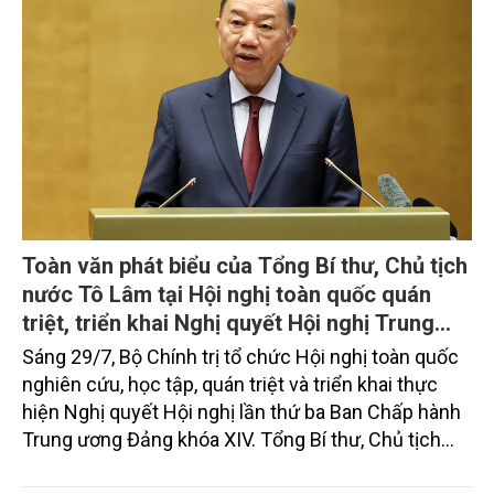
Toàn văn phát biểu của Tổng Bí thư, Chủ tịch
nước Tô Lâm tại Hội nghị toàn quốc quán
triệt, triển khai Nghị quyết Hội nghị Trung
ương 3, khóa XIV
Sáng 29/7, Bộ Chính trị tổ chức Hội nghị toàn quốc
nghiên cứu, học tập, quán triệt và triển khai thực
hiện Nghị quyết Hội nghị lần thứ ba Ban Chấp hành
Trung ương Đảng khóa XIV. Tổng Bí thư, Chủ tịch
nước Tô Lâm đã có bài phát biểu chỉ đạo quan