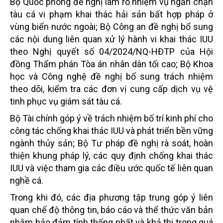
Bộ Quốc phòng đề nghị làm rõ nhiệm vụ ngăn chặn
tàu cá vi phạm khai thác hải sản bất hợp pháp ở
vùng biển nước ngoài; Bộ Công an đề nghị bổ sung
các nội dung liên quan xử lý hành vi khai thác IUU
theo Nghị quyết số 04/2024/NQ-HĐTP của Hội
đồng Thẩm phán Tòa án nhân dân tối cao; Bộ Khoa
học và Công nghệ đề nghị bổ sung trách nhiệm
theo dõi, kiểm tra các đơn vị cung cấp dịch vụ vệ
tinh phục vụ giám sát tàu cá.
Bộ Tài chính góp ý về trách nhiệm bố trí kinh phí cho
công tác chống khai thác IUU và phát triển bền vững
ngành thủy sản; Bộ Tư pháp đề nghị rà soát, hoàn
thiện khung pháp lý, các quy định chống khai thác
IUU và việc tham gia các điều ước quốc tế liên quan
nghề cá.
Trong khi đó, các địa phương tập trung góp ý liên
quan chế độ thông tin, báo cáo và thể thức văn bản
nhằm bảo đảm tính thống nhất và khả thi trong quá