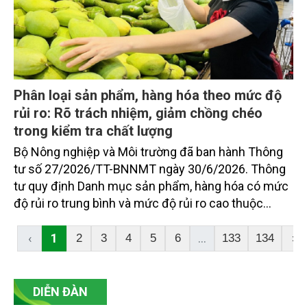
Phân loại sản phẩm, hàng hóa theo mức độ
rủi ro: Rõ trách nhiệm, giảm chồng chéo
trong kiểm tra chất lượng
Bộ Nông nghiệp và Môi trường đã ban hành Thông
tư số 27/2026/TT-BNNMT ngày 30/6/2026. Thông
tư quy định Danh mục sản phẩm, hàng hóa có mức
độ rủi ro trung bình và mức độ rủi ro cao thuộc
trách nhiệm quản lý của Bộ. Thông tư thiết lập
phương thức quản lý chất lượng tương ứng với từng
‹
1
...
2
3
4
5
6
133
134
›
mức độ rủi ro, làm rõ yêu cầu công bố tiêu chuẩn,
chứng nhận hợp quy và kiểm tra chuyên ngành đối
với hàng hóa nhập khẩu.
DIỄN ĐÀN