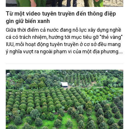
Từ một video tuyên truyền đến thông điệp
gìn giữ biển xanh
Giữa thời điểm cả nước đang nỗ lực xây dựng nghề
cá có trách nhiệm, hướng tới mục tiêu gỡ "thẻ vàng"
IUU, mỗi hoạt động tuyên truyền ở cơ sở đều mang
ý nghĩa vượt ra ngoài phạm vi của một địa phương.
Video "Tiếng nổ trên sóng biển" do Công an xã
Thạch Lạc (Hà Tĩnh) thực hiện là một ví dụ.