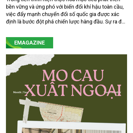
bền vững và ứng phó với biến đổi khí hậu toàn cầu,
việc đẩy mạnh chuyển đổi số quốc gia được xác
định là bước đột phá chiến lược hàng đầu. Sự ra đời
của Nghị quyết số 57-NQ/TW đã trở thành động lực
mạnh mẽ, thúc đẩy quá trình cải cách toàn diện,
EMAGAZINE
minh bạch hóa chuỗi cung ứng và nâng cao hiệu
quả quản lý môi trường, đặc biệt trong hai lĩnh vực
then chốt là nông nghiệp và môi trường.