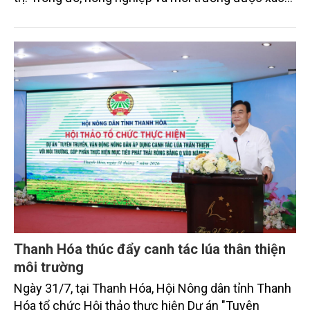
định là hai lĩnh vực trọng điểm chịu tác động sâu
sắc bởi các tiến bộ công nghệ và cam kết bền vững
toàn cầu, đặc biệt là mục tiêu đưa phát thải ròng
bằng 0 (Net-Zero) vào năm 2050.
Thanh Hóa thúc đẩy canh tác lúa thân thiện
môi trường
Ngày 31/7, tại Thanh Hóa, Hội Nông dân tỉnh Thanh
Hóa tổ chức Hội thảo thực hiện Dự án "Tuyên