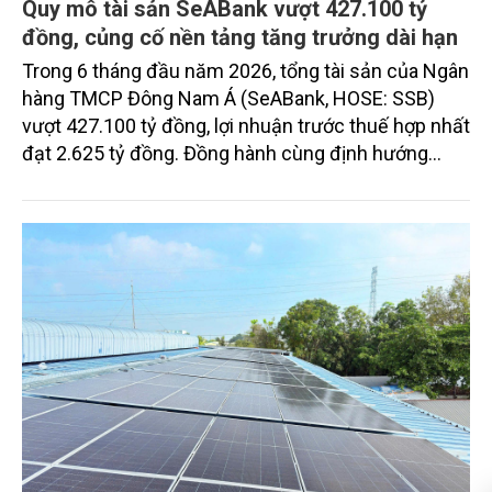
Quy mô tài sản SeABank vượt 427.100 tỷ
đồng, củng cố nền tảng tăng trưởng dài hạn
Trong 6 tháng đầu năm 2026, tổng tài sản của Ngân
hàng TMCP Đông Nam Á (SeABank, HOSE: SSB)
vượt 427.100 tỷ đồng, lợi nhuận trước thuế hợp nhất
đạt 2.625 tỷ đồng. Đồng hành cùng định hướng
giảm mặt bằng lãi suất để hỗ trợ nền kinh tế,
SeABank tiếp tục duy trì hoạt động hiệu quả, mở
rộng tín dụng, củng cố nguồn vốn và đảm bảo các
chỉ tiêu an toàn.