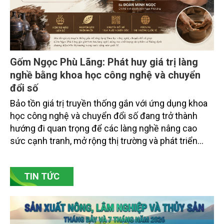
Gốm Ngọc Phù Lãng: Phát huy giá trị làng
nghề bằng khoa học công nghệ và chuyển
đổi số
Bảo tồn giá trị truyền thống gắn với ứng dụng khoa
học công nghệ và chuyển đổi số đang trở thành
hướng đi quan trọng để các làng nghề nâng cao
sức cạnh tranh, mở rộng thị trường và phát triển
bền vững. Tại làng gốm Phù Lãng, xã Phù Lãng, tỉnh
Bắc Ninh, nhiều nghệ nhân và cơ sở sản xuất đã
TIN TỨC
chủ động đổi mới tư duy, đầu tư công nghệ, xây
dựng thương hiệu trên nền tảng giá trị truyền thống.