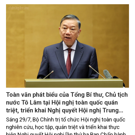
trưởng khá. Diện tích rừng trồng mới và sản lượng
thủy sản đều tăng nhẹ.
Toàn văn phát biểu của Tổng Bí thư, Chủ tịch
nước Tô Lâm tại Hội nghị toàn quốc quán
triệt, triển khai Nghị quyết Hội nghị Trung
ương 3, khóa XIV
Sáng 29/7, Bộ Chính trị tổ chức Hội nghị toàn quốc
nghiên cứu, học tập, quán triệt và triển khai thực
hiện Nghị quyết Hội nghị lần thứ ba Ban Chấp hành