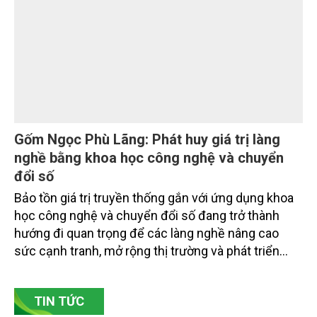
các đơn vị thuộc Bộ Nông nghiệp và Môi trường,
chuyên gia, nhà khoa học, Sở Nông nghiệp và Môi
trường tỉnh Lai Châu và đại diện các cơ quan đơn vị
doanh nghiệp ở các tỉnh miền núi phía Bắc.
Gốm Ngọc Phù Lãng: Phát huy giá trị làng
nghề bằng khoa học công nghệ và chuyển
đổi số
Bảo tồn giá trị truyền thống gắn với ứng dụng khoa
học công nghệ và chuyển đổi số đang trở thành
hướng đi quan trọng để các làng nghề nâng cao
sức cạnh tranh, mở rộng thị trường và phát triển
bền vững. Tại làng gốm Phù Lãng, xã Phù Lãng, tỉnh
Bắc Ninh, nhiều nghệ nhân và cơ sở sản xuất đã
TIN TỨC
chủ động đổi mới tư duy, đầu tư công nghệ, xây