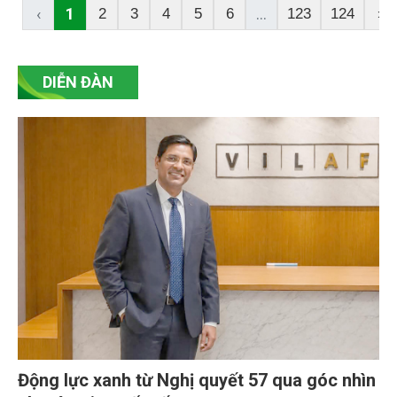
khoáng sản trái phép.
‹
1
...
2
3
4
5
6
123
124
›
DIỄN ĐÀN
Động lực xanh từ Nghị quyết 57 qua góc nhìn