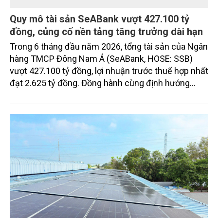
Quy mô tài sản SeABank vượt 427.100 tỷ
đồng, củng cố nền tảng tăng trưởng dài hạn
Trong 6 tháng đầu năm 2026, tổng tài sản của Ngân
hàng TMCP Đông Nam Á (SeABank, HOSE: SSB)
vượt 427.100 tỷ đồng, lợi nhuận trước thuế hợp nhất
đạt 2.625 tỷ đồng. Đồng hành cùng định hướng
giảm mặt bằng lãi suất để hỗ trợ nền kinh tế,
SeABank tiếp tục duy trì hoạt động hiệu quả, mở
rộng tín dụng, củng cố nguồn vốn và đảm bảo các
chỉ tiêu an toàn.