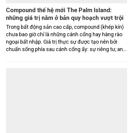
Compound thế hệ mới The Palm Island:
những giá trị nằm ở bản quy hoạch vượt trội
Trong bất động sản cao cấp, compound (khép kín)
chưa bao giờ chỉ là những cánh cổng hay hàng rào
ngoại bất nhập. Giá trị thực sự được tạo nên bởi
chuẩn sống phía sau cánh cổng ấy: sự riêng tư, an
ninh, cộng đồng cư dân tinh hoa và hệ tiện ích, dịch
vụ được thiết kế dành riêng cho họ.