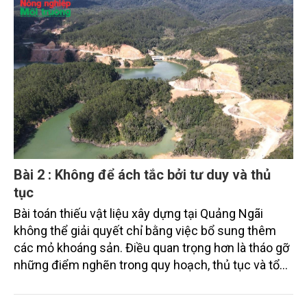
chừng vì thiếu đất san lấp, cát và đá xây dựng.
Nghịch lý ấy cho thấy bài toán đặt ra không còn là
tìm kiếm tài nguyên, mà là làm thế nào để nguồn tài
nguyên sẵn có trở thành nguồn lực phục vụ phát
triển.
Bài 2 : Không để ách tắc bởi tư duy và thủ
tục
Bài toán thiếu vật liệu xây dựng tại Quảng Ngãi
không thể giải quyết chỉ bằng việc bổ sung thêm
các mỏ khoáng sản. Điều quan trọng hơn là tháo gỡ
những điểm nghẽn trong quy hoạch, thủ tục và tổ
chức thực hiện để nguồn tài nguyên sẵn có nhanh
chóng trở thành nguồn lực phục vụ phát triển.