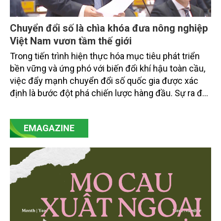
Chuyển đổi số là chìa khóa đưa nông nghiệp
Việt Nam vươn tầm thế giới
Trong tiến trình hiện thực hóa mục tiêu phát triển
bền vững và ứng phó với biến đổi khí hậu toàn cầu,
việc đẩy mạnh chuyển đổi số quốc gia được xác
định là bước đột phá chiến lược hàng đầu. Sự ra đời
của Nghị quyết số 57-NQ/TW đã trở thành động lực
mạnh mẽ, thúc đẩy quá trình cải cách toàn diện,
EMAGAZINE
minh bạch hóa chuỗi cung ứng và nâng cao hiệu
quả quản lý môi trường, đặc biệt trong hai lĩnh vực
then chốt là nông nghiệp và môi trường.