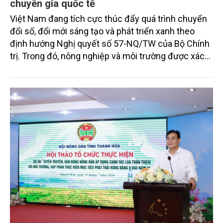
chuyên gia quốc tế
Việt Nam đang tích cực thúc đẩy quá trình chuyển
đổi số, đổi mới sáng tạo và phát triển xanh theo
định hướng Nghị quyết số 57-NQ/TW của Bộ Chính
trị. Trong đó, nông nghiệp và môi trường được xác
định là hai lĩnh vực trọng điểm chịu tác động sâu
sắc bởi các tiến bộ công nghệ và cam kết bền vững
toàn cầu, đặc biệt là mục tiêu đưa phát thải ròng
bằng 0 (Net-Zero) vào năm 2050.