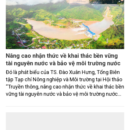
Nâng cao nhận thức về khai thác bền vững
tài nguyên nước và bảo vệ môi trường nước
Đó là phát biểu của TS. Đào Xuân Hưng, Tổng Biên
tập Tạp chí Nông nghiệp và Môi trường tại Hội thảo
“Truyền thông, nâng cao nhận thức về khai thác bền
vững tài nguyên nước và bảo vệ môi trường nước
xuyên biên giới” do Tạp chí Nông nghiệp và Môi
trường phối hợp với Sở Nông nghiệp và Môi trường
tỉnh Lai Châu tổ chức ngày 10/7/2026. Hội thảo thu
hút sự tham gia của hơn 100 đại biểu là lãnh đạo