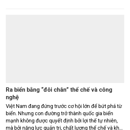
đường sắt tốc độ cao Bắc – Nam qua địa phận tỉnh
trước quý IV/2028, với một nguyên tắc xuyên suốt:
người dân phải có nơi ở mới trước khi bị thu hồi đất.
Ra biển bằng “đôi chân” thể chế và công
nghệ
Việt Nam đang đứng trước cơ hội lớn để bứt phá từ
biển. Nhưng con đường trở thành quốc gia biển