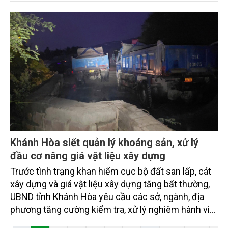
năm 2026 sẽ không chỉ giải quyết tình trạng khan
hiếm trước mắt mà còn định hình một thị trường
khoáng sản minh bạch, ổn định và phát triển bền
vững.
Khánh Hòa siết quản lý khoáng sản, xử lý
đầu cơ nâng giá vật liệu xây dựng
Trước tình trạng khan hiếm cục bộ đất san lấp, cát
xây dựng và giá vật liệu xây dựng tăng bất thường,
UBND tỉnh Khánh Hòa yêu cầu các sở, ngành, địa
phương tăng cường kiểm tra, xử lý nghiêm hành vi
đầu cơ, găm hàng, nâng giá, khai thác và kinh doanh