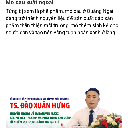
Mo cau xuất ngoại
Từng bị xem là phế phẩm, mo cau ở Quảng Ngãi
đang trở thành nguyên liệu để sản xuất các sản
phẩm thân thiện môi trường, mở thêm sinh kế cho
người dân và tạo nên vòng tuần hoàn xanh ở làng
quê. Trải qua chặng đường dài (từ 2020 đến nay),
chén, dĩa... từ mo cau đã được thị trường trong nước
và quốc tế đón nhận.