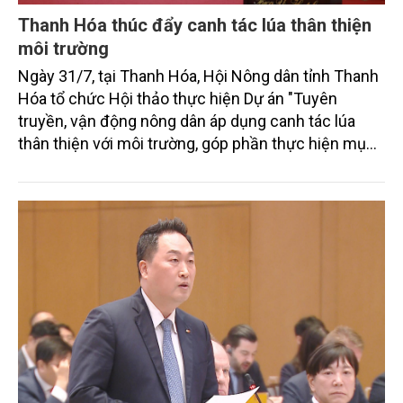
Thanh Hóa thúc đẩy canh tác lúa thân thiện
môi trường
Ngày 31/7, tại Thanh Hóa, Hội Nông dân tỉnh Thanh
Hóa tổ chức Hội thảo thực hiện Dự án "Tuyên
truyền, vận động nông dân áp dụng canh tác lúa
thân thiện với môi trường, góp phần thực hiện mục
tiêu phát thải ròng bằng 0 vào năm 2050". Chương
trình thu hút sự tham gia của đông đảo đại biểu đến
từ các cơ quan quản lý nhà nước, đơn vị nghiên cứu,
doanh nghiệp, hợp tác xã và nông dân đang trực
tiếp triển khai mô hình sản xuất lúa phát thải thấp.