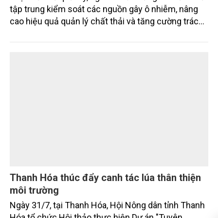
Trong 6 tháng đầu năm 2026, cùng với việc hoàn
thiện cơ chế quản lý, ngành chức năng TP. Cần Thơ
tập trung kiểm soát các nguồn gây ô nhiễm, nâng
cao hiệu quả quản lý chất thải và tăng cường trách
nhiệm của các tổ chức, cá nhân trong thực thi pháp
luật về môi trường tạo nền tảng cho mục tiêu phát
triển kinh tế - xã hội bền vững.