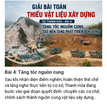
Nhiều giải pháp đã được đưa ra, cùng với yêu cầu
tăng cường giám sát, xác định rõ trách nhiệm của
từng cơ quan, từng cá nhân nhằm khơi thông nguồn
cung khoáng sản cho các công trình trọng điểm.
Bài 4: Tăng tốc nguồn cung
Sau khi nhận diện điểm nghẽn, hoàn thiện thể chế
và lắng nghe thực tiễn từ cơ sở, Thanh Hóa đang
bước vào giai đoạn quyết định: chuyển các cơ chế,
chính sách thành nguồn cung vật liệu xây dựng
thực tế. Hiệu quả của các giải pháp triển khai trong