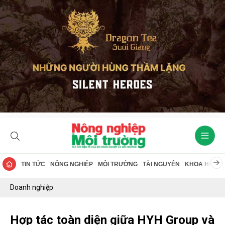
TIN TỨC
NÔNG NGHIỆP
MÔI TRƯỜNG
TÀI NGUYÊN
KHOA HỌC
Doanh nghiệp
Hợp tác toàn diện giữa HYH Group và