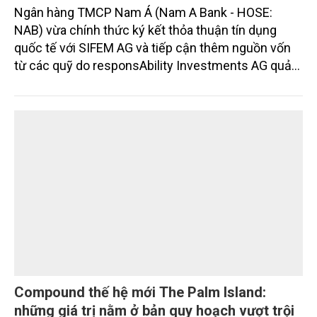
Ngân hàng TMCP Nam Á (Nam A Bank - HOSE:
NAB) vừa chính thức ký kết thỏa thuận tín dụng
quốc tế với SIFEM AG và tiếp cận thêm nguồn vốn
từ các quỹ do responsAbility Investments AG quản
lý, nâng tổng quy mô dòng vốn mà ngân hàng này
thu hút thành công từ đầu năm đến nay lên gần 350
triệu USD.
Compound thế hệ mới The Palm Island:
những giá trị nằm ở bản quy hoạch vượt trội