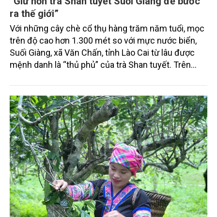
“Giữ hồn trà Shan tuyết Suối Giàng để bước
ra thế giới”
Với những cây chè cổ thụ hàng trăm năm tuổi, mọc
trên độ cao hơn 1.300 mét so với mực nước biển,
Suối Giàng, xã Văn Chấn, tỉnh Lào Cai từ lâu được
mệnh danh là “thủ phủ” của trà Shan tuyết. Trên
diện tích gần 500 ha chè, trong đó có khoảng
40.000 cây cổ thụ từ 100-500 năm tuổi, Suối Giàng
không chỉ là điểm đến du lịch sinh thái, mà còn là
nơi sản sinh một trong những loại trà đặc sản hiếm
có. Giữa bao thăng trầm, những người tâm huyết nơi
đây vẫn bền bỉ gìn giữ hồn trà, gây dựng thương
hiệu, khẳng định giá trị của sản phẩm đặc sản Tây
Bắc. Phóng viên Tạp chí Nông nghiệp và Môi trường
có cuộc trao đổi với bà Lâm Thị Kim Thoa, Giám đốc
Hợp tác xã Chè Suối Giàng, về hành trình giữ gìn và
phát triển trà Shan tuyết Suối Giàng.