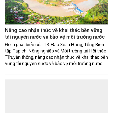
Nâng cao nhận thức về khai thác bền vững
tài nguyên nước và bảo vệ môi trường nước
Đó là phát biểu của TS. Đào Xuân Hưng, Tổng Biên
tập Tạp chí Nông nghiệp và Môi trường tại Hội thảo
“Truyền thông, nâng cao nhận thức về khai thác bền
vững tài nguyên nước và bảo vệ môi trường nước
xuyên biên giới” do Tạp chí Nông nghiệp và Môi
trường phối hợp với Sở Nông nghiệp và Môi trường
tỉnh Lai Châu tổ chức ngày 10/7/2026. Hội thảo thu
hút sự tham gia của hơn 100 đại biểu là lãnh đạo
các đơn vị thuộc Bộ Nông nghiệp và Môi trường,
chuyên gia, nhà khoa học, Sở Nông nghiệp và Môi
trường tỉnh Lai Châu và đại diện các cơ quan đơn vị