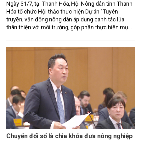
Ngày 31/7, tại Thanh Hóa, Hội Nông dân tỉnh Thanh
Hóa tổ chức Hội thảo thực hiện Dự án "Tuyên
truyền, vận động nông dân áp dụng canh tác lúa
thân thiện với môi trường, góp phần thực hiện mục
tiêu phát thải ròng bằng 0 vào năm 2050". Chương
trình thu hút sự tham gia của đông đảo đại biểu đến
từ các cơ quan quản lý nhà nước, đơn vị nghiên cứu,
doanh nghiệp, hợp tác xã và nông dân đang trực
tiếp triển khai mô hình sản xuất lúa phát thải thấp.
Chuyển đổi số là chìa khóa đưa nông nghiệp