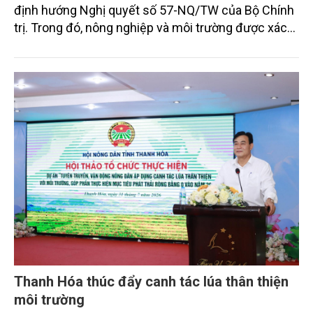
định hướng Nghị quyết số 57-NQ/TW của Bộ Chính
trị. Trong đó, nông nghiệp và môi trường được xác
định là hai lĩnh vực trọng điểm chịu tác động sâu
sắc bởi các tiến bộ công nghệ và cam kết bền vững
toàn cầu, đặc biệt là mục tiêu đưa phát thải ròng
bằng 0 (Net-Zero) vào năm 2050.
Thanh Hóa thúc đẩy canh tác lúa thân thiện
môi trường