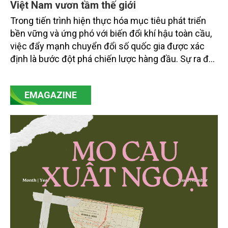
Việt Nam vươn tầm thế giới
Trong tiến trình hiện thực hóa mục tiêu phát triển
bền vững và ứng phó với biến đổi khí hậu toàn cầu,
việc đẩy mạnh chuyển đổi số quốc gia được xác
định là bước đột phá chiến lược hàng đầu. Sự ra đời
của Nghị quyết số 57-NQ/TW đã trở thành động lực
mạnh mẽ, thúc đẩy quá trình cải cách toàn diện,
EMAGAZINE
minh bạch hóa chuỗi cung ứng và nâng cao hiệu
quả quản lý môi trường, đặc biệt trong hai lĩnh vực
then chốt là nông nghiệp và môi trường.