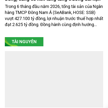
Trong 6 tháng đầu năm 2026, tổng tài sản của Ngân
hàng TMCP Đông Nam Á (SeABank, HOSE: SSB)
vượt 427.100 tỷ đồng, lợi nhuận trước thuế hợp nhất
đạt 2.625 tỷ đồng. Đồng hành cùng định hướng
giảm mặt bằng lãi suất để hỗ trợ nền kinh tế,
SeABank tiếp tục duy trì hoạt động hiệu quả, mở
TÀI NGUYÊN
rộng tín dụng, củng cố nguồn vốn và đảm bảo các
chỉ tiêu an toàn.