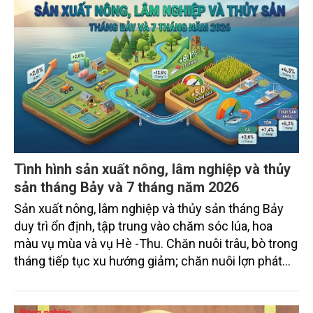
Tình hình sản xuất nông, lâm nghiệp và thủy
sản tháng Bảy và 7 tháng năm 2026
Sản xuất nông, lâm nghiệp và thủy sản tháng Bảy
duy trì ổn định, tập trung vào chăm sóc lúa, hoa
màu vụ mùa và vụ Hè -Thu. Chăn nuôi trâu, bò trong
tháng tiếp tục xu hướng giảm; chăn nuôi lợn phát
triển ổn định; chăn nuôi gia cầm duy trì đà tăng
trưởng khá. Diện tích rừng trồng mới và sản lượng