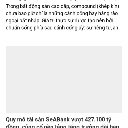
Trong bất động sản cao cấp, compound (khép kín)
chưa bao giờ chỉ là những cánh cổng hay hàng rào
ngoại bất nhập. Giá trị thực sự được tạo nên bởi
chuẩn sống phía sau cánh cổng ấy: sự riêng tư, an
ninh, cộng đồng cư dân tinh hoa và hệ tiện ích, dịch
vụ được thiết kế dành riêng cho họ.
Quy mô tài sản SeABank vượt 427.100 tỷ
đồng, củng cố nền tảng tăng trưởng dài hạn