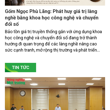
Gốm Ngọc Phù Lãng: Phát huy giá trị làng
nghề bằng khoa học công nghệ và chuyển
đổi số
Bảo tồn giá trị truyền thống gắn với ứng dụng khoa
học công nghệ và chuyển đổi số đang trở thành
hướng đi quan trọng để các làng nghề nâng cao
sức cạnh tranh, mở rộng thị trường và phát triển
bền vững. Tại làng gốm Phù Lãng, xã Phù Lãng, tỉnh
Bắc Ninh, nhiều nghệ nhân và cơ sở sản xuất đã
TIN TỨC
chủ động đổi mới tư duy, đầu tư công nghệ, xây
dựng thương hiệu trên nền tảng giá trị truyền thống.