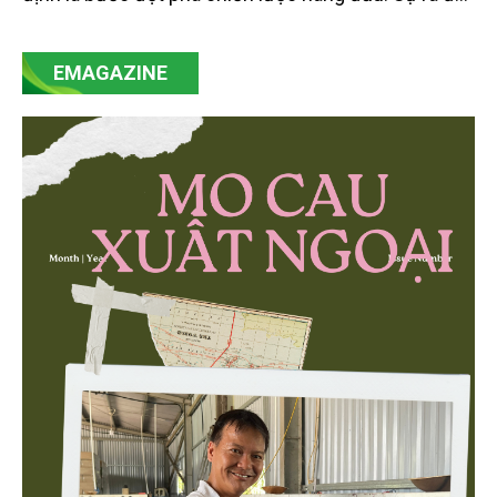
của Nghị quyết số 57-NQ/TW đã trở thành động lực
mạnh mẽ, thúc đẩy quá trình cải cách toàn diện,
EMAGAZINE
minh bạch hóa chuỗi cung ứng và nâng cao hiệu
quả quản lý môi trường, đặc biệt trong hai lĩnh vực
then chốt là nông nghiệp và môi trường.