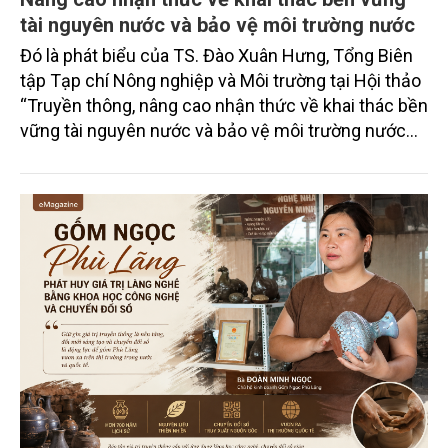
tài nguyên nước và bảo vệ môi trường nước
Đó là phát biểu của TS. Đào Xuân Hưng, Tổng Biên
tập Tạp chí Nông nghiệp và Môi trường tại Hội thảo
“Truyền thông, nâng cao nhận thức về khai thác bền
vững tài nguyên nước và bảo vệ môi trường nước
xuyên biên giới” do Tạp chí Nông nghiệp và Môi
trường phối hợp với Sở Nông nghiệp và Môi trường
tỉnh Lai Châu tổ chức ngày 10/7/2026. Hội thảo thu
hút sự tham gia của hơn 100 đại biểu là lãnh đạo
các đơn vị thuộc Bộ Nông nghiệp và Môi trường,
chuyên gia, nhà khoa học, Sở Nông nghiệp và Môi
trường tỉnh Lai Châu và đại diện các cơ quan đơn vị
doanh nghiệp ở các tỉnh miền núi phía Bắc.