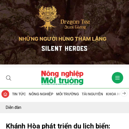
TIN TỨC
NÔNG NGHIỆP
MÔI TRƯỜNG
TÀI NGUYÊN
KHOA HỌC
Diễn đàn
Khánh Hòa phát triển du lịch biển: