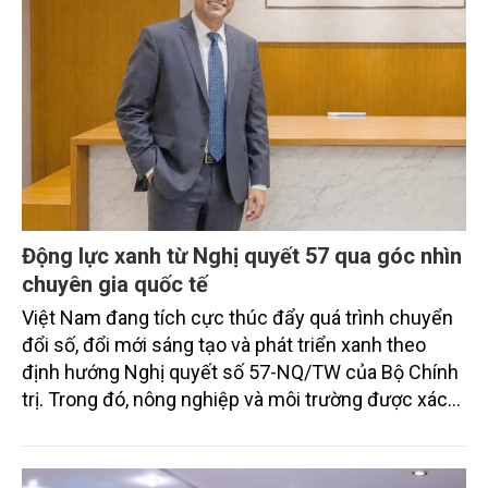
Động lực xanh từ Nghị quyết 57 qua góc nhìn
chuyên gia quốc tế
Việt Nam đang tích cực thúc đẩy quá trình chuyển
đổi số, đổi mới sáng tạo và phát triển xanh theo
định hướng Nghị quyết số 57-NQ/TW của Bộ Chính
trị. Trong đó, nông nghiệp và môi trường được xác
định là hai lĩnh vực trọng điểm chịu tác động sâu
sắc bởi các tiến bộ công nghệ và cam kết bền vững
toàn cầu, đặc biệt là mục tiêu đưa phát thải ròng