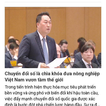
trình thu hút sự tham gia của đông đảo đại biểu đến
từ các cơ quan quản lý nhà nước, đơn vị nghiên cứu,
doanh nghiệp, hợp tác xã và nông dân đang trực
tiếp triển khai mô hình sản xuất lúa phát thải thấp.
Chuyển đổi số là chìa khóa đưa nông nghiệp
Việt Nam vươn tầm thế giới
Trong tiến trình hiện thực hóa mục tiêu phát triển
bền vững và ứng phó với biến đổi khí hậu toàn cầu,
việc đẩy mạnh chuyển đổi số quốc gia được xác
định là bước đột phá chiến lược hàng đầu. Sự ra đời