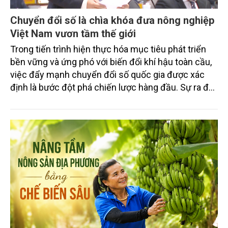
Chuyển đổi số là chìa khóa đưa nông nghiệp
Việt Nam vươn tầm thế giới
Trong tiến trình hiện thực hóa mục tiêu phát triển
bền vững và ứng phó với biến đổi khí hậu toàn cầu,
việc đẩy mạnh chuyển đổi số quốc gia được xác
định là bước đột phá chiến lược hàng đầu. Sự ra đời
của Nghị quyết số 57-NQ/TW đã trở thành động lực
mạnh mẽ, thúc đẩy quá trình cải cách toàn diện,
minh bạch hóa chuỗi cung ứng và nâng cao hiệu
quả quản lý môi trường, đặc biệt trong hai lĩnh vực
then chốt là nông nghiệp và môi trường.