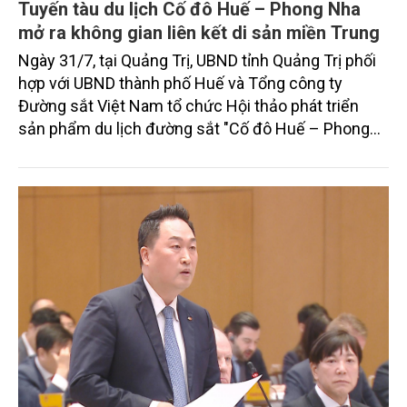
Tuyến tàu du lịch Cố đô Huế – Phong Nha
mở ra không gian liên kết di sản miền Trung
Ngày 31/7, tại Quảng Trị, UBND tỉnh Quảng Trị phối
hợp với UBND thành phố Huế và Tổng công ty
Đường sắt Việt Nam tổ chức Hội thảo phát triển
sản phẩm du lịch đường sắt "Cố đô Huế – Phong
Nha: Hành trình kỳ quan – Di sản thế giới", đồng thời
ký kết Biên bản ghi nhớ hợp tác giai đoạn 2026–
2030 nhằm phát triển tuyến tàu du lịch chuyên đề
đầu tiên kết nối chuỗi di sản, văn hóa và thiên nhiên
đặc sắc của miền Trung.