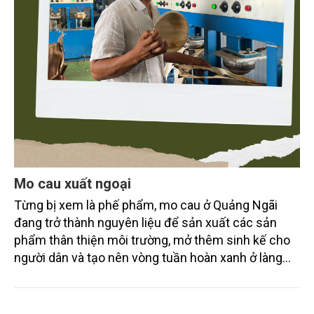
Mo cau xuất ngoại
Từng bị xem là phế phẩm, mo cau ở Quảng Ngãi
đang trở thành nguyên liệu để sản xuất các sản
phẩm thân thiện môi trường, mở thêm sinh kế cho
người dân và tạo nên vòng tuần hoàn xanh ở làng
quê. Trải qua chặng đường dài (từ 2020 đến nay),
chén, dĩa... từ mo cau đã được thị trường trong nước
và quốc tế đón nhận.