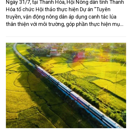
Ngày 31/7, tại Thanh Hóa, Hội Nông dân tỉnh Thanh
Hóa tổ chức Hội thảo thực hiện Dự án "Tuyên
truyền, vận động nông dân áp dụng canh tác lúa
thân thiện với môi trường, góp phần thực hiện mục
tiêu phát thải ròng bằng 0 vào năm 2050". Chương
trình thu hút sự tham gia của đông đảo đại biểu đến
từ các cơ quan quản lý nhà nước, đơn vị nghiên cứu,
doanh nghiệp, hợp tác xã và nông dân đang trực
tiếp triển khai mô hình sản xuất lúa phát thải thấp.