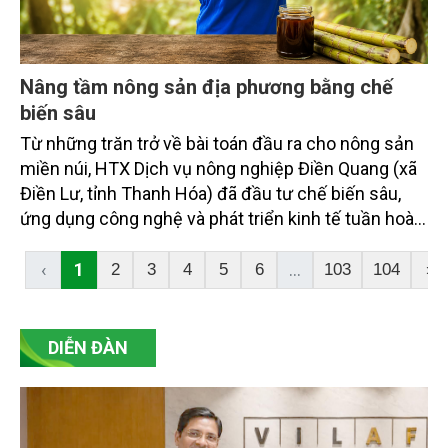
Nâng tầm nông sản địa phương bằng chế
biến sâu
Từ những trăn trở về bài toán đầu ra cho nông sản
miền núi, HTX Dịch vụ nông nghiệp Điền Quang (xã
Điền Lư, tỉnh Thanh Hóa) đã đầu tư chế biến sâu,
ứng dụng công nghệ và phát triển kinh tế tuần hoàn.
Cách làm này không chỉ giúp gia tăng giá trị cho các
sản phẩm nông nghiệp địa phương mà còn tạo việc
‹
1
...
2
3
4
5
6
103
104
›
làm, nâng cao thu nhập cho người dân và hình thành
chuỗi sản xuất bền vững.
DIỄN ĐÀN