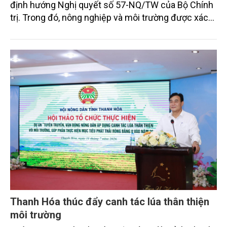
định hướng Nghị quyết số 57-NQ/TW của Bộ Chính
trị. Trong đó, nông nghiệp và môi trường được xác
định là hai lĩnh vực trọng điểm chịu tác động sâu
sắc bởi các tiến bộ công nghệ và cam kết bền vững
toàn cầu, đặc biệt là mục tiêu đưa phát thải ròng
bằng 0 (Net-Zero) vào năm 2050.
Thanh Hóa thúc đẩy canh tác lúa thân thiện
môi trường