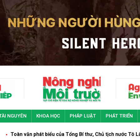
TÀI NGUYÊN
KHOA HỌC
PHÁP LUẬT
PHÁT TRIỂN
hát biểu của Tổng Bí thư, Chủ tịch nước Tô Lâm tại Đại hội đ