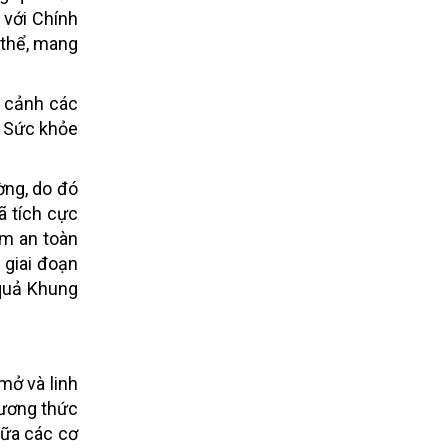
 với Chính
 thể, mang
i cảnh các
t Sức khỏe
ờng, do đó
ã tích cực
ảm an toàn
 giai đoạn
 quả Khung
mở và linh
hương thức
iữa các cơ