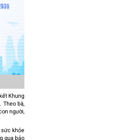
 kết Khung
. Theo bà,
con người,
ề sức khỏe
ng qua bảo