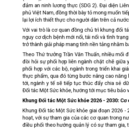
đảm an ninh lương thực (SDG 2). Đại diện Liê
phủ Việt Nam, đồng thời bày tỏ mong muốn tiế
lại lợi ích thiết thực cho người dân trên cả nước
Với vai trò là cơ quan đồng chủ trì khung đối 
nguy cơ dịch bệnh mới nổi, tái nổi và tình trạ
trở thành giải pháp mang tính nền tảng nhằm
Theo Thứ trưởng Trần Văn Thuấn, nhiều mối đe
đòi hỏi sự phối hợp liên ngành chặt chẽ giữa y
phối hợp với các bộ, ngành trong triển khai 
thực phẩm, qua đó từng bước nâng cao năng l
tới, ngành y tế sẽ tiếp tục thúc đẩy chia sẻ d
Đối tác Một Sức khỏe, hướng tới mục tiêu bảo 
Khung Đối tác Một Sức khỏe 2026 - 2030: Cơ 
Khung Đối tác Một Sức khỏe giai đoạn 2026 - 2
hoạt, với sự tham gia của các cơ quan trong n
điều phối theo hướng quản lý có sự tham gia, 