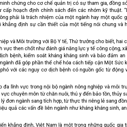
minh chứng cho cơ chế quản trị có sự tham gia, đồng s
từ cấp hoạch định chính sách đến các nhóm kỹ thuật. 
không phải là trách nhiệm của một ngành hay một quốc gi
i khẳng định sự cần thiết của một tiếng nói chung và
iệp và Môi trường với Bộ Y tế, Thứ trưởng cho biết, hai 
ĩnh vực then chốt như đánh giá năng lực y tế công cộng, x
ịch bệnh, kiểm soát kháng kháng sinh và bảo đảm an 
 ngành đã góp phần thể chế hóa cách tiếp cận Một Sức 
 phó với các nguy cơ dịch bệnh có nguồn gốc từ động 
p đa lĩnh vực trong nội bộ ngành nông nghiệp và môi t
 vực chuyên môn từ chăn nuôi, thú y đến bảo tồn, thủy s
 lý đơn ngành sang tích hợp, từ thực thi riêng lẻ sang đồ
hiệu quả các vấn đề liên ngành như kháng kháng sinh, an
iến khẳng định, Việt Nam là một trong những quốc gia 