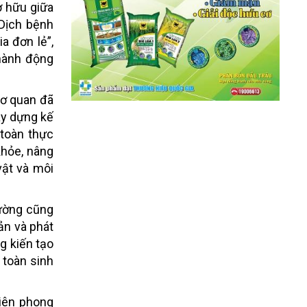
ở hữu giữa
“Dịch bệnh
a đơn lẻ”,
 hành động
cơ quan đã
ây dựng kế
toàn thực
khỏe, nâng
vật và môi
rường cũng
ản và phát
ng kiến tạo
 toàn sinh
tiên phong