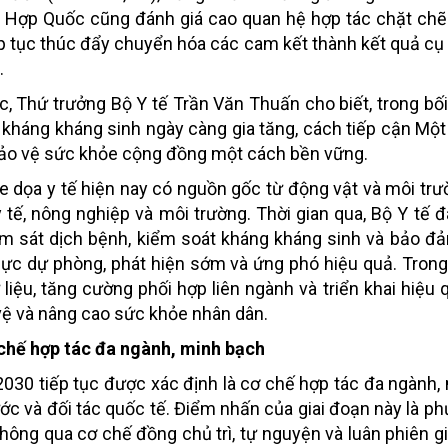
n Hợp Quốc cũng đánh giá cao quan hệ hợp tác chặt chẽ
p tục thúc đẩy chuyển hóa các cam kết thành kết quả cụ
.
tác, Thứ trưởng Bộ Y tế Trần Văn Thuấn cho biết, trong bố
ng kháng kháng sinh ngày càng gia tăng, cách tiếp cận Mộ
 bảo vệ sức khỏe cộng đồng một cách bền vững.
 dọa y tế hiện nay có nguồn gốc từ động vật và môi trư
 tế, nông nghiệp và môi trường. Thời gian qua, Bộ Y tế đ
giám sát dịch bệnh, kiểm soát kháng kháng sinh và bảo đ
ực dự phòng, phát hiện sớm và ứng phó hiệu quả. Trong
ữ liệu, tăng cường phối hợp liên ngành và triển khai hiệu
vệ và nâng cao sức khỏe nhân dân.
chế hợp tác đa ngành, minh bạch
030 tiếp tục được xác định là cơ chế hợp tác đa ngành, 
ước và đối tác quốc tế. Điểm nhấn của giai đoạn này là p
thông qua cơ chế đồng chủ trì, tự nguyện và luân phiên g