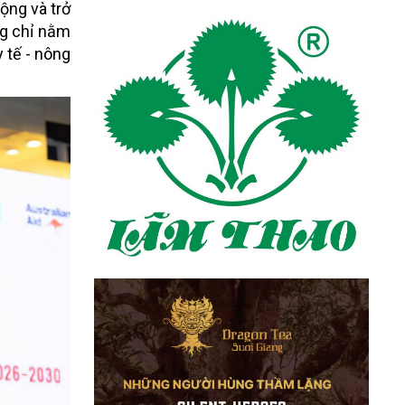
ộng và trở
ng chỉ nằm
y tế - nông