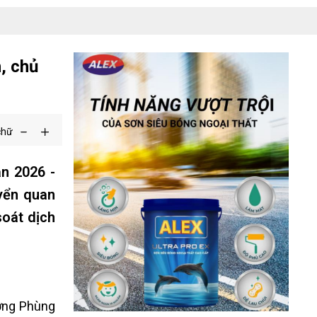
, chủ
chữ
ạn 2026 -
uyển quan
soát dịch
ưởng Phùng