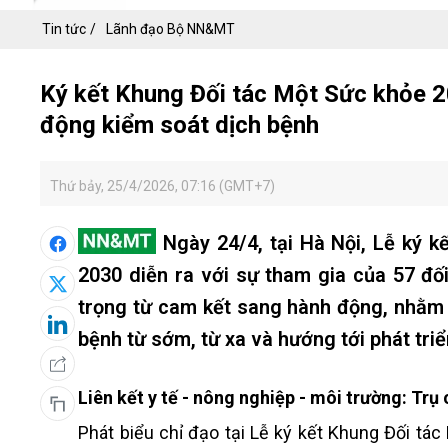
Tin tức
Lãnh đạo Bộ NN&MT
Ký kết Khung Đối tác Một Sức khỏe 2
động kiểm soát dịch bệnh
Thứ bảy, 25/4/2026, 07:16 (GMT+7)
Ngày 24/4, tại Hà Nội, Lễ ký k
2030 diễn ra với sự tham gia của 57 đ
trọng từ cam kết sang hành động, nhằm 
bệnh từ sớm, từ xa và hướng tới phát tri
Liên kết y tế - nông nghiệp - môi trường: Trụ
Phát biểu chỉ đạo tại Lễ ký kết Khung Đối tá