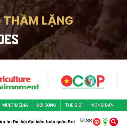
MULTIMEDIA
ĐỜI SỐNG
THẾ GIỚI
NÔNG DÂN
ại biểu toàn quốc Đoàn Thanh niên cộng sản Hồ Chí Minh lần t