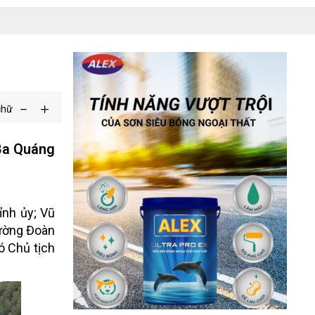
chữ
 Ba Quáng
ỉnh ủy; Vũ
rường Đoàn
ó Chủ tịch