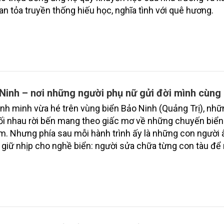
lan tỏa truyền thống hiếu học, nghĩa tình với quê hương.
Ninh – nơi những người phụ nữ gửi đời mình cùng 
ình minh vừa hé trên vùng biển Bảo Ninh (Quảng Trị), nh
ối nhau rời bến mang theo giấc mơ về những chuyến biển
m. Nhưng phía sau mỗi hành trình ấy là những con người
giữ nhịp cho nghề biển: người sửa chữa từng con tàu để
âm vượt sóng, người nâng niu từng sản vật biển để biến 
g sản phẩm mang thương hiệu quê hương...