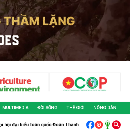
MULTIMEDIA
ĐỜI SỐNG
THẾ GIỚI
NÔNG DÂN
 toàn quốc Đoàn Thanh niên cộng sản Hồ Chí Minh lần thứ XIII