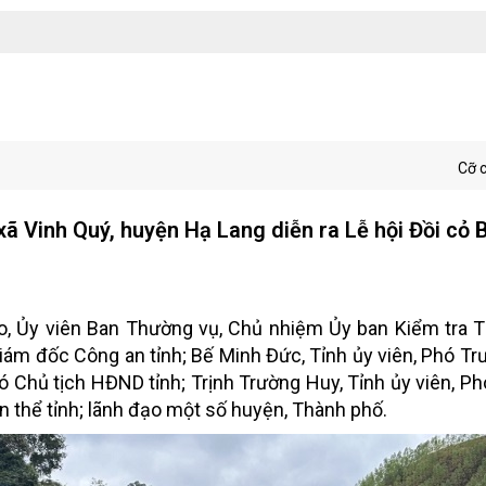
Cỡ 
ã Vinh Quý, huyện Hạ Lang diễn ra Lễ hội Đồi cỏ
, Ủy viên Ban Thường vụ, Chủ nhiệm Ủy ban Kiểm tra T
iám đốc Công an tỉnh; Bế Minh Đức, Tỉnh ủy viên, Phó T
hó Chủ tịch HĐND tỉnh; Trịnh Trường Huy, Tỉnh ủy viên, Ph
n thể tỉnh; lãnh đạo một số huyện, Thành phố.