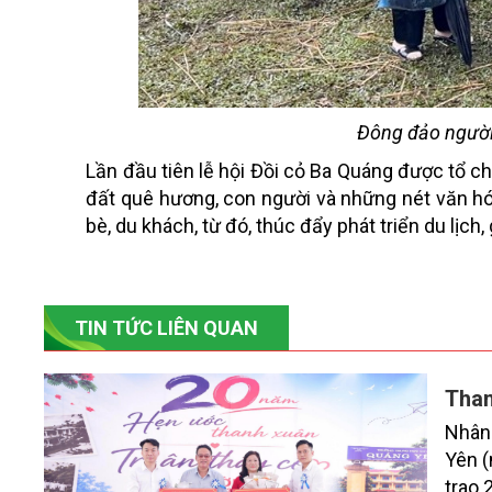
Đông đảo người 
Lần đầu tiên lễ hội Đồi cỏ Ba Quáng được tổ c
đất quê hương, con người và những nét văn h
bè, du khách, từ đó, thúc đẩy phát triển du lịch,
TIN TỨC LIÊN QUAN
Than
Nhân 
Yên (
trao 