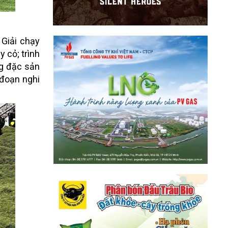
 Giải chạy
 cỏ; trình
ng đặc sản
h đoạn nghi