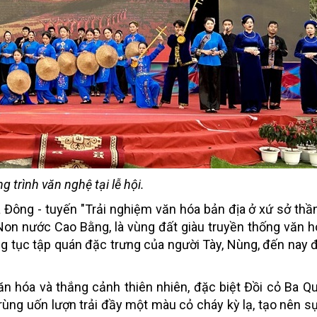
 trình văn nghệ tại lễ hội.
 Đông - tuyến "Trải nghiệm văn hóa bản địa ở xứ sở thần
n nước Cao Bằng, là vùng đất giàu truyền thống văn hó
ong tục tập quán đặc trưng của người Tày, Nùng, đến nay
 văn hóa và thắng cảnh thiên nhiên, đặc biệt Đồi cỏ Ba 
rùng uốn lượn trải đầy một màu cỏ cháy kỳ lạ, tạo nên sự