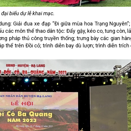
 đại biểu dự lễ khai mạc.
i dung: Giải đua xe đạp “Đi giữa mùa hoa Trạng Nguyên”;
 các môn thể thao dân tộc: Đẩy gậy, kéo co, tung còn, lảy
ơng pháp thủ công truyền thống; trưng bày các gian hà
p thể trên Đồi cỏ; trình diễn bay dù lượn; trình diễn tríc