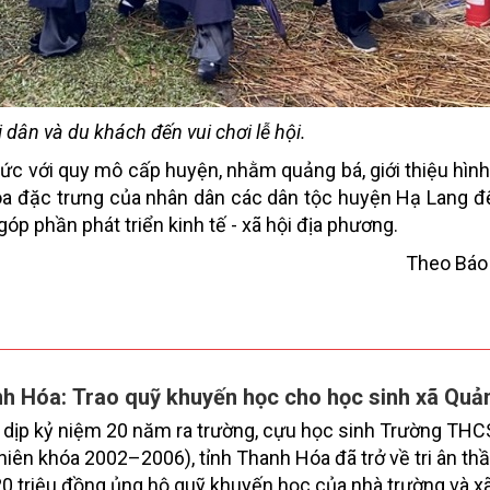
dân và du khách đến vui chơi lễ hội.
hức với quy mô cấp huyện, nhằm quảng bá, giới thiệu hìn
óa đặc trưng của nhân dân các dân tộc huyện Hạ Lang đ
 góp phần phát triển kinh tế - xã hội địa phương.
Theo Báo
h Hóa: Trao quỹ khuyến học cho học sinh xã Quả
dịp kỷ niệm 20 năm ra trường, cựu học sinh Trường TH
niên khóa 2002–2006), tỉnh Thanh Hóa đã trở về tri ân thầ
20 triệu đồng ủng hộ quỹ khuyến học của nhà trường và 