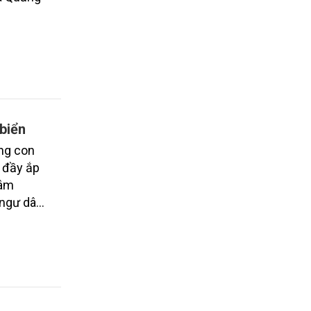
biển
ững con
 đầy ắp
 âm
 ngư dân
thành