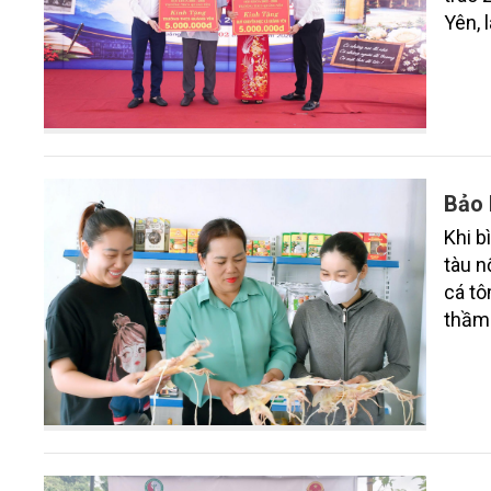
Yên, 
Bảo 
Khi b
tàu n
cá tô
thầm 
yên t
nhữn