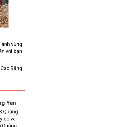
h ảnh vùng
ến với bạn
 Cao Bằng
ng Yên
CS Quảng
y cô và
xã Quảng