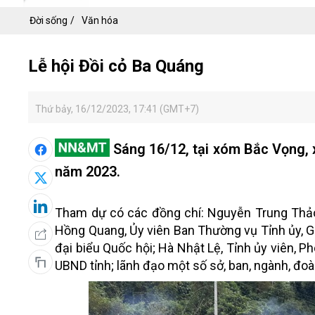
Đời sống
Văn hóa
Lễ hội Đồi cỏ Ba Quáng
Thứ bảy, 16/12/2023, 17:41 (GMT+7)
Sáng 16/12, tại xóm Bắc Vọng, x
năm 2023.
Tham dự có các đồng chí: Nguyễn Trung Thảo
Hồng Quang, Ủy viên Ban Thường vụ Tỉnh ủy, G
đại biểu Quốc hội; Hà Nhật Lệ, Tỉnh ủy viên, P
UBND tỉnh; lãnh đạo một số sở, ban, ngành, đoà