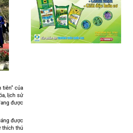
 tiên" của
a, lịch sử
 đang được
Quáng được
 thích thú