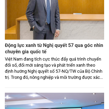
Động lực xanh từ Nghị quyết 57 qua góc nhìn
chuyên gia quốc tế
Việt Nam đang tích cực thúc đẩy quá trình chuyển
đổi số, đổi mới sáng tạo và phát triển xanh theo
định hướng Nghị quyết số 57-NQ/TW của Bộ Chính
trị. Trong đó, nông nghiệp và môi trường được xác
định là hai lĩnh vực trọng điểm chịu tác động sâu
sắc bởi các tiến bộ công nghệ và cam kết bền vững
toàn cầu, đặc biệt là mục tiêu đưa phát thải ròng
bằng 0 (Net-Zero) vào năm 2050.