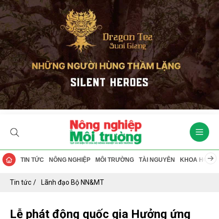
TIN TỨC
NÔNG NGHIỆP
MÔI TRƯỜNG
TÀI NGUYÊN
KHOA HỌC
Tin tức
Lãnh đạo Bộ NN&MT
Lễ phát động quốc gia Hưởng ứng