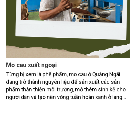
Mo cau xuất ngoại
Từng bị xem là phế phẩm, mo cau ở Quảng Ngãi
đang trở thành nguyên liệu để sản xuất các sản
phẩm thân thiện môi trường, mở thêm sinh kế cho
người dân và tạo nên vòng tuần hoàn xanh ở làng
quê. Trải qua chặng đường dài (từ 2020 đến nay),
chén, dĩa... từ mo cau đã được thị trường trong nước
và quốc tế đón nhận.