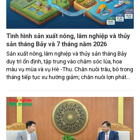
Tình hình sản xuất nông, lâm nghiệp và thủy
sản tháng Bảy và 7 tháng năm 2026
Sản xuất nông, lâm nghiệp và thủy sản tháng Bảy
duy trì ổn định, tập trung vào chăm sóc lúa, hoa
màu vụ mùa và vụ Hè -Thu. Chăn nuôi trâu, bò trong
tháng tiếp tục xu hướng giảm; chăn nuôi lợn phát
triển ổn định; chăn nuôi gia cầm duy trì đà tăng
trưởng khá. Diện tích rừng trồng mới và sản lượng
thủy sản đều tăng nhẹ.