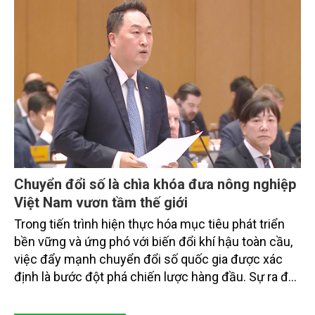
doanh nghiệp, hợp tác xã và nông dân đang trực
tiếp triển khai mô hình sản xuất lúa phát thải thấp.
Chuyển đổi số là chìa khóa đưa nông nghiệp
Việt Nam vươn tầm thế giới
Trong tiến trình hiện thực hóa mục tiêu phát triển
bền vững và ứng phó với biến đổi khí hậu toàn cầu,
việc đẩy mạnh chuyển đổi số quốc gia được xác
định là bước đột phá chiến lược hàng đầu. Sự ra đời
của Nghị quyết số 57-NQ/TW đã trở thành động lực
mạnh mẽ, thúc đẩy quá trình cải cách toàn diện,