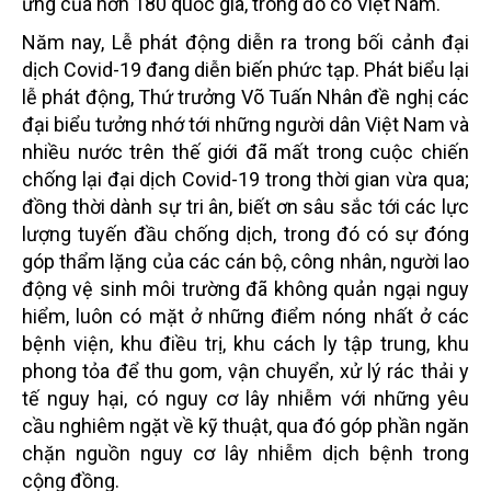
ứng của hơn 180 quốc gia, trong đó có Việt Nam.
Năm nay, Lễ phát động diễn ra trong bối cảnh đại
dịch Covid-19 đang diễn biến phức tạp. Phát biểu lại
lễ phát động, Thứ trưởng Võ Tuấn Nhân đề nghị các
đại biểu tưởng nhớ tới những người dân Việt Nam và
nhiều nước trên thế giới đã mất trong cuộc chiến
chống lại đại dịch Covid-19 trong thời gian vừa qua;
đồng thời dành sự tri ân, biết ơn sâu sắc tới các lực
lượng tuyến đầu chống dịch, trong đó có sự đóng
góp thẩm lặng của các cán bộ, công nhân, người lao
động vệ sinh môi trường đã không quản ngại nguy
hiểm, luôn có mặt ở những điểm nóng nhất ở các
bệnh viện, khu điều trị, khu cách ly tập trung, khu
phong tỏa để thu gom, vận chuyển, xử lý rác thải y
tế nguy hại, có nguy cơ lây nhiễm với những yêu
cầu nghiêm ngặt về kỹ thuật, qua đó góp phần ngăn
chặn nguồn nguy cơ lây nhiễm dịch bệnh trong
cộng đồng.