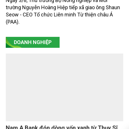
tháng tiếp tục xu hướng giảm; chăn nuôi lợn phát
triển ổn định; chăn nuôi gia cầm duy trì đà tăng
trưởng khá. Diện tích rừng trồng mới và sản lượng
thủy sản đều tăng nhẹ.
Chia sẻ kinh nghiệm, huy động nguồn lực mở
rộng các mô hình sản xuất lúa bền vững
Ngày 3/8, Thứ trưởng Bộ Nông nghiệp và Môi