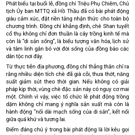
Phát biểu tại buổi lễ, đồng chí Triệu Phụ Chiêm
,
Chủ
tịch Ủy ban MTTQ xã Hồ Thầu đã có bài phát động
giàu cảm xúc, đặt nền tảng nhận thức cho toàn bộ
chương trình. Đồng chí khẳng định, chè Shan tuyết
cổ thụ không chỉ đơn thuần là cây trồng kinh tế mà
còn là “di sản sống”, là biểu tượng văn hóa, lịch sử
và tâm linh gắn bó với đời sống của đồng bào các
dân tộc nơi đây.
Từ thực tiễn địa phương, đồng chí thẳng thắn chỉ ra
rằng nhiều diện tích chè đã già cỗi, thưa thớt, năng
suất giảm sút theo thời gian. Nếu không có giải
pháp kịp thời, vùng chè đặc sản này có nguy cơ mai
một. Chính vì vậy, việc tổ chức lễ phát động trồng
dặm không chỉ mang ý nghĩa sản xuất mà còn là
hành động “nối dài mạch sống của di sản”, kết nối
giữa quá khứ và tương lai.
Điểm đáng chú ý trong bài phát động là lời kêu gọi