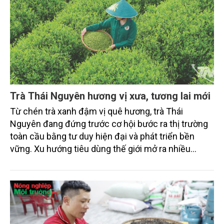
Trà Thái Nguyên hương vị xưa, tương lai mới
Từ chén trà xanh đậm vị quê hương, trà Thái
Nguyên đang đứng trước cơ hội bước ra thị trường
toàn cầu bằng tư duy hiện đại và phát triển bền
vững. Xu hướng tiêu dùng thế giới mở ra nhiều
hướng đi mới như trà sức khỏe, trà hữu cơ, trà tiện
lợi và trải nghiệm văn hóa trà. Muốn nâng tầm giá trị,
trà Thái Nguyên cần đầu tư chế biến sâu, xây dựng
thương hiệu xanh và kể câu chuyện văn hóa bản
địa. Lễ hội Trà quốc tế sẽ là cầu nối để đưa “linh hồn
xanh của Việt Nam” đến với bạn bè năm châu.