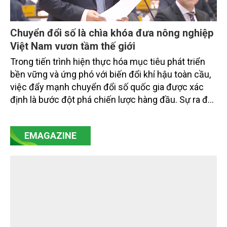
Chuyển đổi số là chìa khóa đưa nông nghiệp
Việt Nam vươn tầm thế giới
Trong tiến trình hiện thực hóa mục tiêu phát triển
bền vững và ứng phó với biến đổi khí hậu toàn cầu,
việc đẩy mạnh chuyển đổi số quốc gia được xác
định là bước đột phá chiến lược hàng đầu. Sự ra đời
của Nghị quyết số 57-NQ/TW đã trở thành động lực
mạnh mẽ, thúc đẩy quá trình cải cách toàn diện,
EMAGAZINE
minh bạch hóa chuỗi cung ứng và nâng cao hiệu
quả quản lý môi trường, đặc biệt trong hai lĩnh vực
then chốt là nông nghiệp và môi trường.