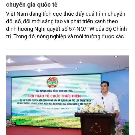
chuyên gia quốc tế
Việt Nam đang tích cực thúc đẩy quá trình chuyển
đổi số, đổi mới sáng tạo và phát triển xanh theo
định hướng Nghị quyết số 57-NQ/TW của Bộ Chính
trị. Trong đó, nông nghiệp và môi trường được xác
định là hai lĩnh vực trọng điểm chịu tác động sâu
sắc bởi các tiến bộ công nghệ và cam kết bền vững
toàn cầu, đặc biệt là mục tiêu đưa phát thải ròng
bằng 0 (Net-Zero) vào năm 2050.