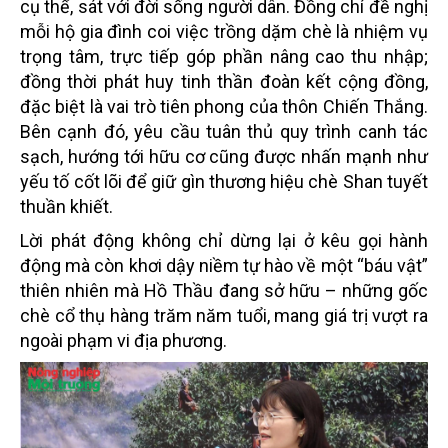
cụ thể, sát với đời sống người dân. Đồng chí đề nghị
mỗi hộ gia đình coi việc trồng dặm chè là nhiệm vụ
trọng tâm, trực tiếp góp phần nâng cao thu nhập;
đồng thời phát huy tinh thần đoàn kết cộng đồng,
đặc biệt là vai trò tiên phong của thôn Chiến Thắng.
Bên cạnh đó, yêu cầu tuân thủ quy trình canh tác
sạch, hướng tới hữu cơ cũng được nhấn mạnh như
yếu tố cốt lõi để giữ gìn thương hiệu chè Shan tuyết
thuần khiết.
Lời phát động không chỉ dừng lại ở kêu gọi hành
động mà còn khơi dậy niềm tự hào về một “báu vật”
thiên nhiên mà Hồ Thầu đang sở hữu – những gốc
chè cổ thụ hàng trăm năm tuổi, mang giá trị vượt ra
ngoài phạm vi địa phương.