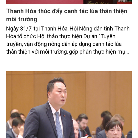
Thanh Hóa thúc đẩy canh tác lúa thân thiện
môi trường
Ngày 31/7, tại Thanh Hóa, Hội Nông dân tỉnh Thanh
Hóa tổ chức Hội thảo thực hiện Dự án "Tuyên
truyền, vận động nông dân áp dụng canh tác lúa
thân thiện với môi trường, góp phần thực hiện mục
tiêu phát thải ròng bằng 0 vào năm 2050". Chương
trình thu hút sự tham gia của đông đảo đại biểu đến
từ các cơ quan quản lý nhà nước, đơn vị nghiên cứu,
doanh nghiệp, hợp tác xã và nông dân đang trực
tiếp triển khai mô hình sản xuất lúa phát thải thấp.