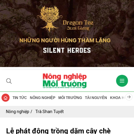
TIN TỨC
NÔNG NGHIỆP
MÔI TRƯỜNG
TÀI NGUYÊN
KHOA HỌC
Nông nghiệp
Trà Shan Tuyết
Lễ phát động trồng dặm cây chè