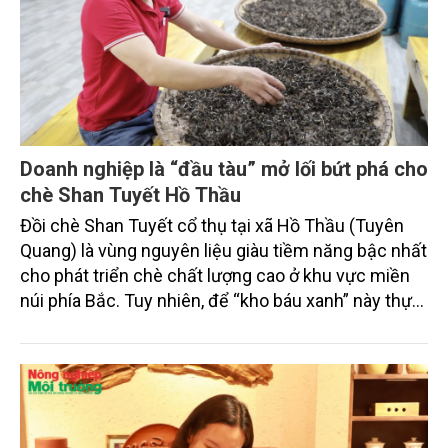
Doanh nghiệp là “đầu tàu” mở lối bứt phá cho
chè Shan Tuyết Hồ Thầu
Đồi chè Shan Tuyết cổ thụ tại xã Hồ Thầu (Tuyên
Quang) là vùng nguyên liệu giàu tiềm năng bậc nhất
cho phát triển chè chất lượng cao ở khu vực miền
núi phía Bắc. Tuy nhiên, để “kho báu xanh” này thực
sự tạo ra giá trị xứng tầm, theo ông Nông Văn Tài,
đại diện Công ty TNHH Dịch vụ Nông nghiệp Hồ
Thầu, doanh nghiệp đóng vai trò then chốt, giữ vị trí
“đầu tàu” trong thúc đẩy chế biến sâu và kiến tạo
chuỗi giá trị khép kín.