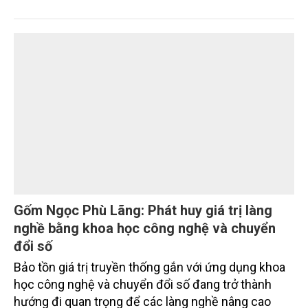
Nâng cao nhận thức về khai thác bền vững
tài nguyên nước và bảo vệ môi trường nước
Đó là phát biểu của TS. Đào Xuân Hưng, Tổng Biên
tập Tạp chí Nông nghiệp và Môi trường tại Hội thảo
“Truyền thông, nâng cao nhận thức về khai thác bền
vững tài nguyên nước và bảo vệ môi trường nước
xuyên biên giới” do Tạp chí Nông nghiệp và Môi
trường phối hợp với Sở Nông nghiệp và Môi trường
tỉnh Lai Châu tổ chức ngày 10/7/2026. Hội thảo thu
hút sự tham gia của hơn 100 đại biểu là lãnh đạo