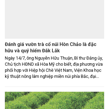
Đánh giá vườn trà cổ núi Hòn Chảo là đặc
hữu và quý hiếm Đắk Lắk
Ngày 14/7, ông Nguyễn Hữu Thuận, Bí thư Đảng ủy,
Chủ tịch HĐND xã Hòa Mỹ cho biết, địa phương vừa
phối hợp với Hiệp hội Chè Việt Nam, Viện Khoa học
kỹ thuật nông lâm nghiệp miền núi phía Bắc, đại
diện thương hiệu Việt Link Tea tổ chức khảo sát,
nghiên cứu, bảo tồn và phát huy giá trị vườn trà cổ
núi Hòn Chảo thôn Mỹ Thành, xã Hòa Mỹ.