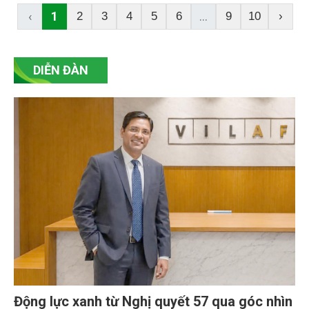
huy giá trị chè Shan Tuyết, ông Trần Duy Long, Chủ
‹
1
...
2
3
4
5
6
9
10
›
tịch HĐQT kiêm Giám đốc HTX Chè Shan Di Sản Hồ
Thầu đã đưa ra một cách tiếp cận mang tính chiến
lược: Lấy liên kết chuỗi làm nền tảng, lấy chế biến
DIỄN ĐÀN
sâu làm động lực và lấy du lịch cộng đồng làm đòn
bẩy phát triển bền vững.
Động lực xanh từ Nghị quyết 57 qua góc nhìn