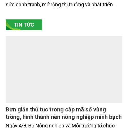
các đơn vị thuộc Bộ Nông nghiệp và Môi trường,
chuyên gia, nhà khoa học, Sở Nông nghiệp và Môi
trường tỉnh Lai Châu và đại diện các cơ quan đơn vị
doanh nghiệp ở các tỉnh miền núi phía Bắc.
Gốm Ngọc Phù Lãng: Phát huy giá trị làng
nghề bằng khoa học công nghệ và chuyển
đổi số
Bảo tồn giá trị truyền thống gắn với ứng dụng khoa
học công nghệ và chuyển đổi số đang trở thành
hướng đi quan trọng để các làng nghề nâng cao
sức cạnh tranh, mở rộng thị trường và phát triển
bền vững. Tại làng gốm Phù Lãng, xã Phù Lãng, tỉnh
Bắc Ninh, nhiều nghệ nhân và cơ sở sản xuất đã
TIN TỨC
chủ động đổi mới tư duy, đầu tư công nghệ, xây