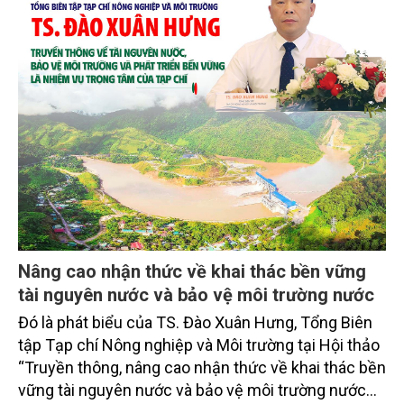
Mo cau xuất ngoại
Từng bị xem là phế phẩm, mo cau ở Quảng Ngãi
đang trở thành nguyên liệu để sản xuất các sản
phẩm thân thiện môi trường, mở thêm sinh kế cho
người dân và tạo nên vòng tuần hoàn xanh ở làng
quê. Trải qua chặng đường dài (từ 2020 đến nay),
chén, dĩa... từ mo cau đã được thị trường trong nước
và quốc tế đón nhận.