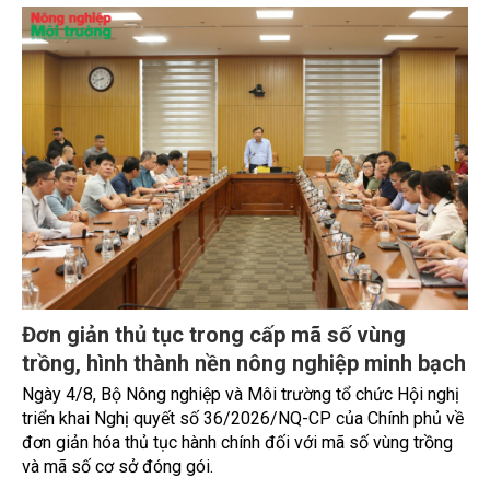
Gốm Ngọc Phù Lãng: Phát huy giá trị làng
nghề bằng khoa học công nghệ và chuyển
đổi số
Bảo tồn giá trị truyền thống gắn với ứng dụng khoa học
công nghệ và chuyển đổi số đang trở thành hướng đi quan
trọng để các làng nghề nâng cao sức cạnh tranh, mở rộng
thị trường và phát triển bền vững. Tại làng gốm Phù Lãng,
xã Phù Lãng, tỉnh Bắc Ninh, nhiều nghệ nhân và cơ sở sản
xuất đã chủ động đổi mới tư duy, đầu tư công nghệ, xây
dựng thương hiệu trên nền tảng giá trị truyền thống.
TIN TỨC