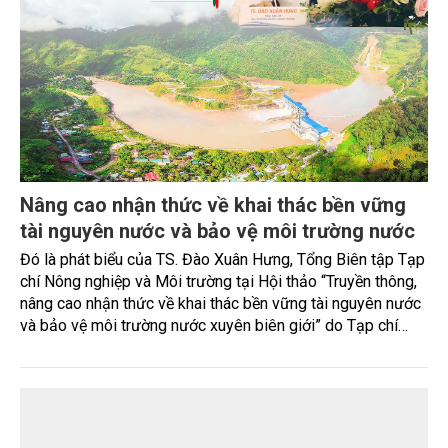
trường, mở thêm sinh kế cho người dân và tạo nên vòng
tuần hoàn xanh ở làng quê. Trải qua chặng đường dài (từ
2020 đến nay), chén, dĩa... từ mo cau đã được thị trường
trong nước và quốc tế đón nhận.