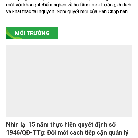
Kỳ 2: Hiện thực hóa Nghị quyết 20: Từ quản
trị tài nguyên đến phát triển kinh tế biển xanh
Không gian biển chỉ thực sự trở thành động lực phát triển
khi những chủ trương lớn của Đảng được cụ thể hóa bằng
chính sách, chương trình và những hành động thực chất. Từ
hoàn thiện thể chế, quy hoạch không gian biển, điều tra cơ
bản, chuyển đổi số, phát triển nuôi biển công nghệ cao đến
bảo tồn hệ sinh thái và xây dựng kinh tế biển xanh, ngành
Nông nghiệp và Môi trường đang từng bước hiện thực hóa
Nghị quyết số 20-NQ/TW, hướng tới cách tiếp cận mới: khai
thác hợp lý, bảo vệ tài nguyên và kiến tạo những giá trị phát
triển lâu dài từ biển.