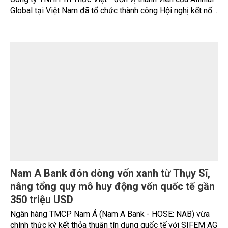
Wellness tại Việt Nam, thay vì chỉ tập trung kinh doanh các
sản phẩm chăm sóc sức khỏe riêng lẻ.
Doanh nghiệp Việt mở rộng cơ hội tiếp cận
dòng vốn quốc tế
Sáng ngày 7/8, tại TP. Hồ Chí Minh, Trung tâm Xúc tiến
Thương mại và Đầu tư TP. Hồ Chí Minh (ITPC) phối hợp với
Công ty TNHH Tri Thức Việt - đơn vị thành viên của Allinial