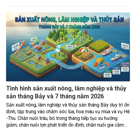
Đơn giản thủ tục trong cấp mã số vùng
trồng, hình thành nền nông nghiệp minh bạch
Ngày 4/8, Bộ Nông nghiệp và Môi trường tổ chức Hội nghị
triển khai Nghị quyết số 36/2026/NQ-CP của Chính phủ về
đơn giản hóa thủ tục hành chính đối với mã số vùng trồng
và mã số cơ sở đóng gói.