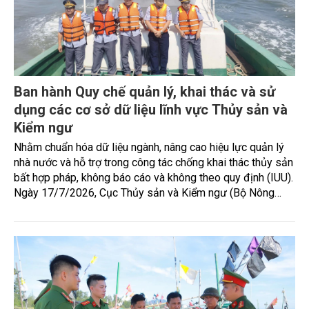
Ban hành Quy chế quản lý, khai thác và sử
dụng các cơ sở dữ liệu lĩnh vực Thủy sản và
Kiểm ngư
Nhằm chuẩn hóa dữ liệu ngành, nâng cao hiệu lực quản lý
nhà nước và hỗ trợ trong công tác chống khai thác thủy sản
bất hợp pháp, không báo cáo và không theo quy định (IUU).
Ngày 17/7/2026, Cục Thủy sản và Kiểm ngư (Bộ Nông
nghiệp và Môi trường) đã ra quyết định số 391/QĐ-TSKN
ban hành Quy chế quản lý, khai thác và sử dụng các cơ sở
dữ liệu lĩnh vực Thủy sản và Kiểm ngư (Quy chế).