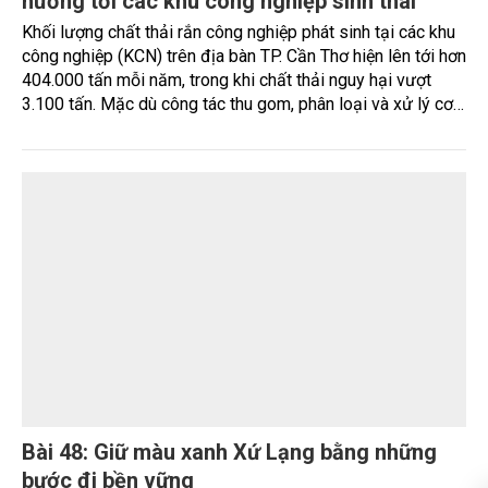
Nhìn lại 15 năm thực hiện quyết định số
1946/QĐ-TTg: Đổi mới cách tiếp cận quản lý
môi trường đất
Sau 15 năm triển khai Kế hoạch xử lý, phòng ngừa ô nhiễm
môi trường do hóa chất bảo vệ thực vật tồn lưu theo Quyết
định số 1946/QĐ-TTg, Việt Nam không chỉ xử lý hàng trăm
điểm ô nhiễm kéo dài nhiều thập kỷ, mà quan trọng hơn, đã
từng bước chuyển đổi cách tiếp cận quản lý - từ xử lý tồn
lưu sang quản trị môi trường đất dựa trên rủi ro, dữ liệu và
mục tiêu phát triển bền vững.