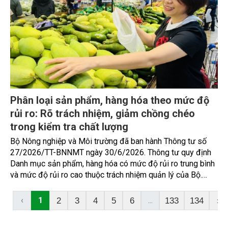
Phân loại sản phẩm, hàng hóa theo mức độ
rủi ro: Rõ trách nhiệm, giảm chồng chéo
trong kiểm tra chất lượng
Bộ Nông nghiệp và Môi trường đã ban hành Thông tư số
27/2026/TT-BNNMT ngày 30/6/2026. Thông tư quy định
Danh mục sản phẩm, hàng hóa có mức độ rủi ro trung bình
và mức độ rủi ro cao thuộc trách nhiệm quản lý của Bộ.
Thông tư thiết lập phương thức quản lý chất lượng tương
ứng với từng mức độ rủi ro, làm rõ yêu cầu công bố tiêu
‹
1
...
2
3
4
5
6
133
134
›
chuẩn, chứng nhận hợp quy và kiểm tra chuyên ngành đối
với hàng hóa nhập khẩu.