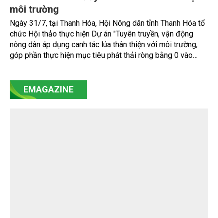
môi trường
Ngày 31/7, tại Thanh Hóa, Hội Nông dân tỉnh Thanh Hóa tổ
chức Hội thảo thực hiện Dự án "Tuyên truyền, vận động
nông dân áp dụng canh tác lúa thân thiện với môi trường,
góp phần thực hiện mục tiêu phát thải ròng bằng 0 vào
năm 2050". Chương trình thu hút sự tham gia của đông đảo
đại biểu đến từ các cơ quan quản lý nhà nước, đơn vị
nghiên cứu, doanh nghiệp, hợp tác xã và nông dân đang
EMAGAZINE
trực tiếp triển khai mô hình sản xuất lúa phát thải thấp.