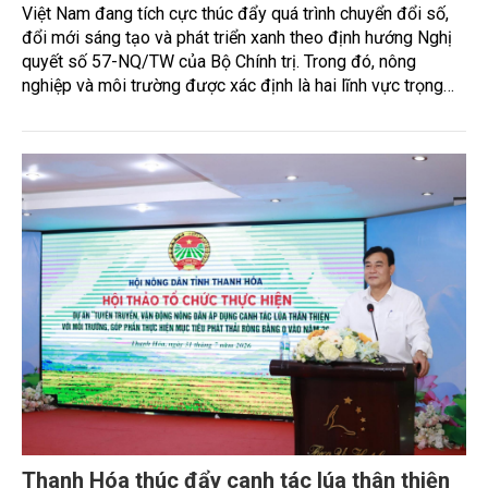
Việt Nam đang tích cực thúc đẩy quá trình chuyển đổi số,
đổi mới sáng tạo và phát triển xanh theo định hướng Nghị
quyết số 57-NQ/TW của Bộ Chính trị. Trong đó, nông
nghiệp và môi trường được xác định là hai lĩnh vực trọng
điểm chịu tác động sâu sắc bởi các tiến bộ công nghệ và
cam kết bền vững toàn cầu, đặc biệt là mục tiêu đưa phát
thải ròng bằng 0 (Net-Zero) vào năm 2050.
Thanh Hóa thúc đẩy canh tác lúa thân thiện