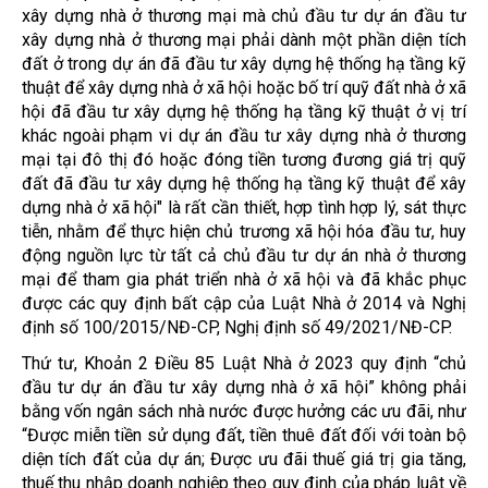
xây dựng nhà ở thương mại mà chủ đầu tư dự án đầu tư
xây dựng nhà ở thương mại phải dành một phần diện tích
đất ở trong dự án đã đầu tư xây dựng hệ thống hạ tầng kỹ
thuật để xây dựng nhà ở xã hội hoặc bố trí quỹ đất nhà ở xã
hội đã đầu tư xây dựng hệ thống hạ tầng kỹ thuật ở vị trí
khác ngoài phạm vi dự án đầu tư xây dựng nhà ở thương
mại tại đô thị đó hoặc đóng tiền tương đương giá trị quỹ
đất đã đầu tư xây dựng hệ thống hạ tầng kỹ thuật để xây
dựng nhà ở xã hội" là rất cần thiết, hợp tình hợp lý, sát thực
tiễn, nhằm để thực hiện chủ trương xã hội hóa đầu tư, huy
động nguồn lực từ tất cả chủ đầu tư dự án nhà ở thương
mại để tham gia phát triển nhà ở xã hội và đã khắc phục
được các quy định bất cập của Luật Nhà ở 2014 và Nghị
định số 100/2015/NĐ-CP, Nghị định số 49/2021/NĐ-CP.
Thứ tư, Khoản 2 Điều 85 Luật Nhà ở 2023 quy định “chủ
đầu tư dự án đầu tư xây dựng nhà ở xã hội” không phải
bằng vốn ngân sách nhà nước được hưởng các ưu đãi, như
“Được miễn tiền sử dụng đất, tiền thuê đất đối với toàn bộ
diện tích đất của dự án; Được ưu đãi thuế giá trị gia tăng,
thuế thu nhập doanh nghiệp theo quy định của pháp luật về