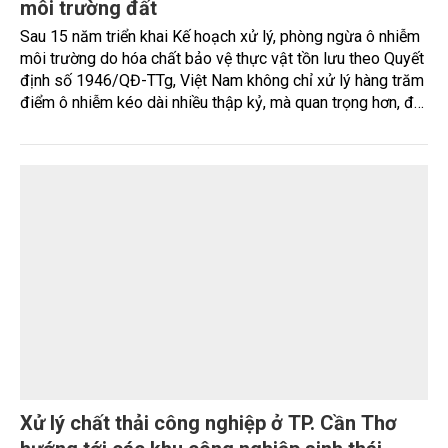
Quảng Ngãi đặt mục tiêu đưa kinh tế biển trở
thành động lực tăng trưởng chủ lực
Sau 5 năm triển khai các chủ trương phát triển kinh tế biển,
Quảng Ngãi đã đạt nhiều kết quả tích cực nhưng vẫn đối
mặt với không ít điểm nghẽn về hạ tầng, môi trường, du lịch
và khai thác tài nguyên. Nghị quyết mới của Ban Chấp hành
Đảng bộ tỉnh đặt mục tiêu đưa kinh tế biển phát triển
nhanh, bền vững, trở thành động lực quan trọng thúc đẩy
tăng trưởng của tỉnh đến năm 2030, tầm nhìn đến năm
MÔI TRƯỜNG
2045.