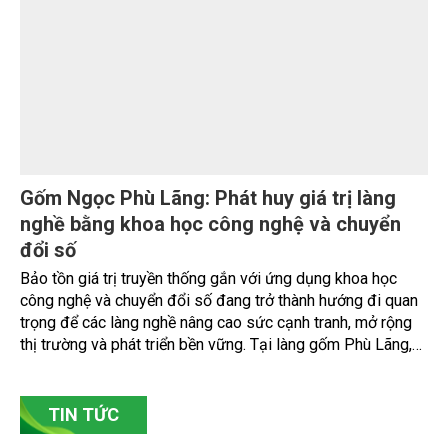
Nâng cao nhận thức về khai thác bền vững
tài nguyên nước và bảo vệ môi trường nước
Đó là phát biểu của TS. Đào Xuân Hưng, Tổng Biên tập Tạp
chí Nông nghiệp và Môi trường tại Hội thảo “Truyền thông,
nâng cao nhận thức về khai thác bền vững tài nguyên nước
và bảo vệ môi trường nước xuyên biên giới” do Tạp chí
Nông nghiệp và Môi trường phối hợp với Sở Nông nghiệp
và Môi trường tỉnh Lai Châu tổ chức ngày 10/7/2026. Hội
thảo thu hút sự tham gia của hơn 100 đại biểu là lãnh đạo
các đơn vị thuộc Bộ Nông nghiệp và Môi trường, chuyên
gia, nhà khoa học, Sở Nông nghiệp và Môi trường tỉnh Lai
Châu và đại diện các cơ quan đơn vị doanh nghiệp ở các
tỉnh miền núi phía Bắc.