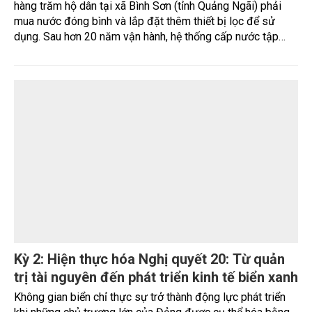
chính thức ký kết thỏa thuận tín dụng quốc tế với SIFEM AG
và tiếp cận thêm nguồn vốn từ các quỹ do responsAbility
Investments AG quản lý, nâng tổng quy mô dòng vốn mà
ngân hàng này thu hút thành công từ đầu năm đến nay lên
gần 350 triệu USD.
TÀI NGUYÊN