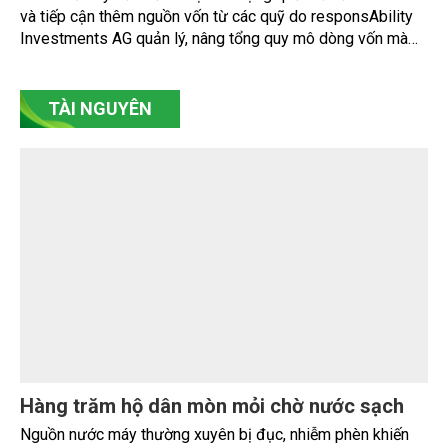
Global tại Việt Nam đã tổ chức thành công Hội nghị kết nối
mở rộng năng lực cạnh tranh và tiếp cận thị trường Quốc tế.
Nam A Bank đón dòng vốn xanh từ Thụy Sĩ,
nâng tổng quy mô huy động vốn quốc tế gần
350 triệu USD
Ngân hàng TMCP Nam Á (Nam A Bank - HOSE: NAB) vừa