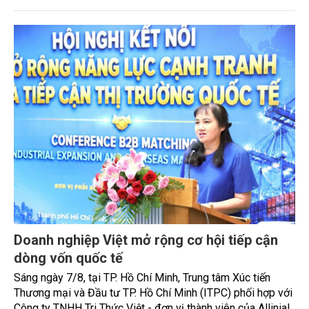
HAJOlés vào Việt Nam, mở màn hệ sinh thái
Korean Wellness bằng hai sản phẩm
HAJOlés, thương hiệu chăm sóc sức khỏe và sắc đẹp của
EZWAY Corporation (Hàn Quốc), vừa chính thức ra mắt tại
Hà Nội, đồng thời giới thiệu hai sản phẩm đầu tiên là
Albumin Plus và Samkul Samkul. Đây được xem là bước đi
đầu tiên trong kế hoạch phát triển hệ sinh thái Korean