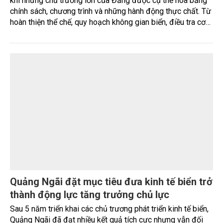
Hàng trăm hộ dân mòn mỏi chờ nước sạch
Nguồn nước máy thường xuyên bị đục, nhiễm phèn khiến
hàng trăm hộ dân tại xã Bình Sơn (tỉnh Quảng Ngãi) phải
mua nước đóng bình và lắp đặt thêm thiết bị lọc để sử
dụng. Sau hơn 20 năm vận hành, hệ thống cấp nước tập
trung đã xuống cấp, không còn đáp ứng yêu cầu xử lý
nguồn nước ngầm nhiễm phèn, đòi hỏi sớm được đầu tư
nâng cấp.