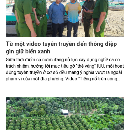
Từ một video tuyên truyền đến thông điệp
gìn giữ biển xanh
Giữa thời điểm cả nước đang nỗ lực xây dựng nghề cá có
trách nhiệm, hướng tới mục tiêu gỡ "thẻ vàng" IUU, mỗi hoạt
động tuyên truyền ở cơ sở đều mang ý nghĩa vượt ra ngoài
phạm vi của một địa phương. Video "Tiếng nổ trên sóng
biển" do Công an xã Thạch Lạc (Hà Tĩnh) thực hiện là một ví
dụ.