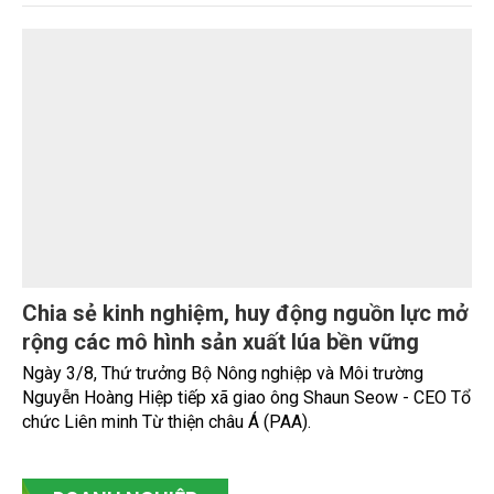
Tình hình sản xuất nông, lâm nghiệp và thủy
sản tháng Bảy và 7 tháng năm 2026
Sản xuất nông, lâm nghiệp và thủy sản tháng Bảy duy trì ổn
định, tập trung vào chăm sóc lúa, hoa màu vụ mùa và vụ Hè
-Thu. Chăn nuôi trâu, bò trong tháng tiếp tục xu hướng
giảm; chăn nuôi lợn phát triển ổn định; chăn nuôi gia cầm
duy trì đà tăng trưởng khá. Diện tích rừng trồng mới và sản
lượng thủy sản đều tăng nhẹ.