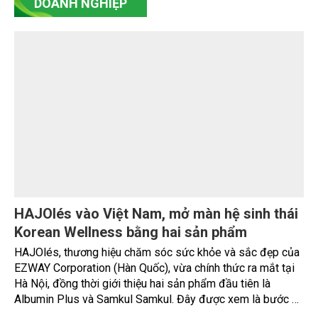
Chia sẻ kinh nghiệm, huy động nguồn lực mở
rộng các mô hình sản xuất lúa bền vững
Ngày 3/8, Thứ trưởng Bộ Nông nghiệp và Môi trường
Nguyễn Hoàng Hiệp tiếp xã giao ông Shaun Seow - CEO Tổ
chức Liên minh Từ thiện châu Á (PAA).
DOANH NGHIỆP