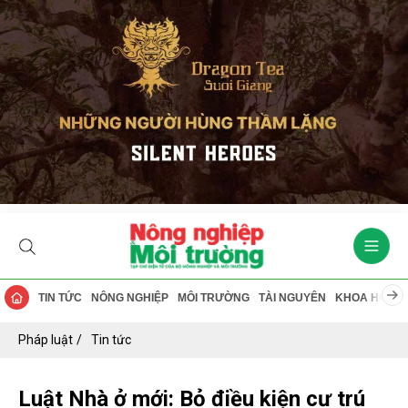
TIN TỨC
NÔNG NGHIỆP
MÔI TRƯỜNG
TÀI NGUYÊN
KHOA HỌC
Pháp luật
Tin tức
Luật Nhà ở mới: Bỏ điều kiện cư trú