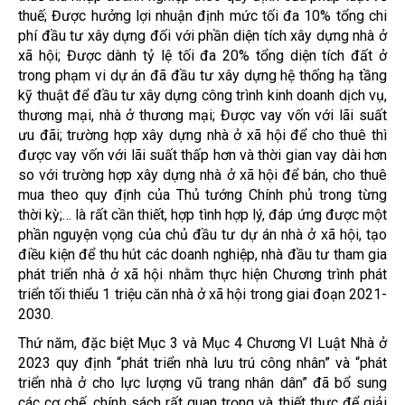
thuế; Được hưởng lợi nhuận định mức tối đa 10% tổng chi
phí đầu tư xây dựng đối với phần diện tích xây dựng nhà ở
xã hội; Được dành tỷ lệ tối đa 20% tổng diện tích đất ở
trong phạm vi dự án đã đầu tư xây dựng hệ thống hạ tầng
kỹ thuật để đầu tư xây dựng công trình kinh doanh dịch vụ,
thương mại, nhà ở thương mại; Được vay vốn với lãi suất
ưu đãi; trường hợp xây dựng nhà ở xã hội để cho thuê thì
được vay vốn với lãi suất thấp hơn và thời gian vay dài hơn
so với trường hợp xây dựng nhà ở xã hội để bán, cho thuê
mua theo quy định của Thủ tướng Chính phủ trong từng
thời kỳ;… là rất cần thiết, hợp tình hợp lý, đáp ứng được một
phần nguyện vọng của chủ đầu tư dự án nhà ở xã hội, tạo
điều kiện để thu hút các doanh nghiệp, nhà đầu tư tham gia
phát triển nhà ở xã hội nhằm thực hiện Chương trình phát
triển tối thiểu 1 triệu căn nhà ở xã hội trong giai đoạn 2021-
2030.
Thứ năm, đặc biệt Mục 3 và Mục 4 Chương VI Luật Nhà ở
2023 quy định “phát triển nhà lưu trú công nhân” và “phát
triển nhà ở cho lực lượng vũ trang nhân dân” đã bổ sung
các cơ chế, chính sách rất quan trọng và thiết thực để giải