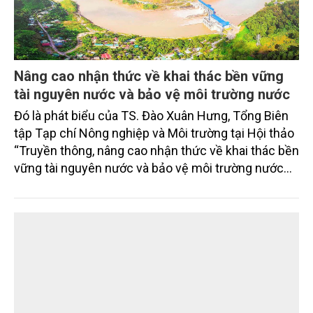
Nâng cao nhận thức về khai thác bền vững
tài nguyên nước và bảo vệ môi trường nước
Đó là phát biểu của TS. Đào Xuân Hưng, Tổng Biên
tập Tạp chí Nông nghiệp và Môi trường tại Hội thảo
“Truyền thông, nâng cao nhận thức về khai thác bền
vững tài nguyên nước và bảo vệ môi trường nước
xuyên biên giới” do Tạp chí Nông nghiệp và Môi
trường phối hợp với Sở Nông nghiệp và Môi trường
tỉnh Lai Châu tổ chức ngày 10/7/2026. Hội thảo thu
hút sự tham gia của hơn 100 đại biểu là lãnh đạo
các đơn vị thuộc Bộ Nông nghiệp và Môi trường,
chuyên gia, nhà khoa học, Sở Nông nghiệp và Môi
trường tỉnh Lai Châu và đại diện các cơ quan đơn vị
doanh nghiệp ở các tỉnh miền núi phía Bắc.