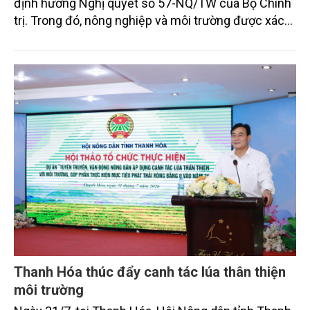
định hướng Nghị quyết số 57-NQ/TW của Bộ Chính
trị. Trong đó, nông nghiệp và môi trường được xác
định là hai lĩnh vực trọng điểm chịu tác động sâu
sắc bởi các tiến bộ công nghệ và cam kết bền vững
toàn cầu, đặc biệt là mục tiêu đưa phát thải ròng
bằng 0 (Net-Zero) vào năm 2050.
Thanh Hóa thúc đẩy canh tác lúa thân thiện
môi trường