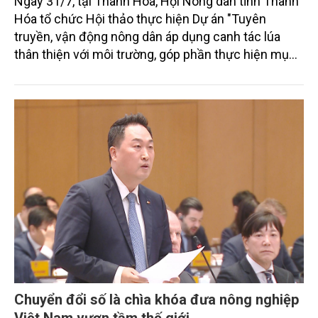
Ngày 31/7, tại Thanh Hóa, Hội Nông dân tỉnh Thanh
Hóa tổ chức Hội thảo thực hiện Dự án "Tuyên
truyền, vận động nông dân áp dụng canh tác lúa
thân thiện với môi trường, góp phần thực hiện mục
tiêu phát thải ròng bằng 0 vào năm 2050". Chương
trình thu hút sự tham gia của đông đảo đại biểu đến
từ các cơ quan quản lý nhà nước, đơn vị nghiên cứu,
doanh nghiệp, hợp tác xã và nông dân đang trực
tiếp triển khai mô hình sản xuất lúa phát thải thấp.
Chuyển đổi số là chìa khóa đưa nông nghiệp
Việt Nam vươn tầm thế giới