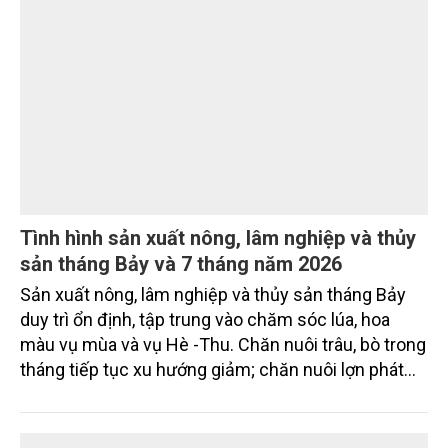
Tình hình sản xuất nông, lâm nghiệp và thủy
sản tháng Bảy và 7 tháng năm 2026
Sản xuất nông, lâm nghiệp và thủy sản tháng Bảy
duy trì ổn định, tập trung vào chăm sóc lúa, hoa
màu vụ mùa và vụ Hè -Thu. Chăn nuôi trâu, bò trong
tháng tiếp tục xu hướng giảm; chăn nuôi lợn phát
triển ổn định; chăn nuôi gia cầm duy trì đà tăng
trưởng khá. Diện tích rừng trồng mới và sản lượng
thủy sản đều tăng nhẹ.