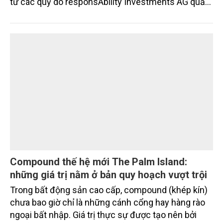
Ngân hàng TMCP Nam Á (Nam A Bank - HOSE:
NAB) vừa chính thức ký kết thỏa thuận tín dụng
quốc tế với SIFEM AG và tiếp cận thêm nguồn vốn
từ các quỹ do responsAbility Investments AG quản
lý, nâng tổng quy mô dòng vốn mà ngân hàng này
thu hút thành công từ đầu năm đến nay lên gần 350
triệu USD.
Compound thế hệ mới The Palm Island:
những giá trị nằm ở bản quy hoạch vượt trội