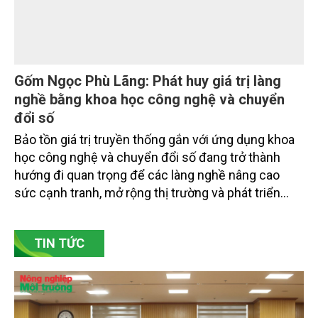
Gốm Ngọc Phù Lãng: Phát huy giá trị làng
nghề bằng khoa học công nghệ và chuyển
đổi số
Bảo tồn giá trị truyền thống gắn với ứng dụng khoa
học công nghệ và chuyển đổi số đang trở thành
hướng đi quan trọng để các làng nghề nâng cao
sức cạnh tranh, mở rộng thị trường và phát triển
bền vững. Tại làng gốm Phù Lãng, xã Phù Lãng, tỉnh
Bắc Ninh, nhiều nghệ nhân và cơ sở sản xuất đã
TIN TỨC
chủ động đổi mới tư duy, đầu tư công nghệ, xây
dựng thương hiệu trên nền tảng giá trị truyền thống.