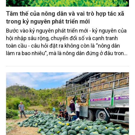
Tâm thế của nông dân và vai trò hợp tác xã
trong kỷ nguyên phát triển mới
Bước vào kỷ nguyên phát triển mới - kỷ nguyên của
hội nhập sâu rộng, chuyển đổi số và cạnh tranh
toàn cầu - câu hỏi đặt ra không còn là “nông dân
làm ra bao nhiêu”, mà là nông dân đứng ở đâu trong
chuỗi giá trị và có làm chủ được tương lai của mình
hay không? Để trả lời câu hỏi đó, cần nhìn nhận
đồng thời hai vấn đề có tính nền tảng: Tâm thế của
người nông dân và vai trò của hợp tác xã (HTX) như
một thiết chế tổ chức lại sản xuất trong điều kiện
mới.