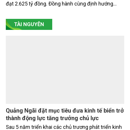
Trong 6 tháng đầu năm 2026, tổng tài sản của Ngân
hàng TMCP Đông Nam Á (SeABank, HOSE: SSB)
vượt 427.100 tỷ đồng, lợi nhuận trước thuế hợp nhất
đạt 2.625 tỷ đồng. Đồng hành cùng định hướng
giảm mặt bằng lãi suất để hỗ trợ nền kinh tế,
SeABank tiếp tục duy trì hoạt động hiệu quả, mở
TÀI NGUYÊN
rộng tín dụng, củng cố nguồn vốn và đảm bảo các
chỉ tiêu an toàn.