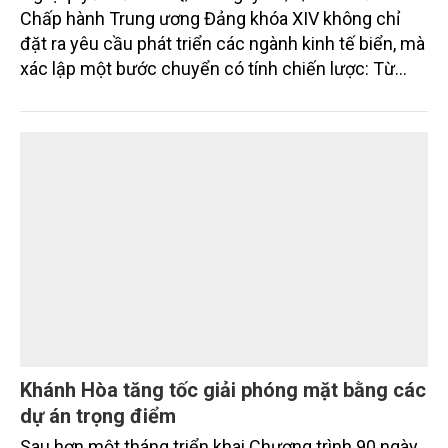
Kỳ 1: Nghị quyết số 20-NQ/TW: Đến năm
2045, Việt Nam là quốc gia biển mạnh
Nghị quyết số 20-NQ/TW ngày 28/7/2026 của Ban
Chấp hành Trung ương Đảng khóa XIV không chỉ
đặt ra yêu cầu phát triển các ngành kinh tế biển, mà
xác lập một bước chuyển có tính chiến lược: Từ
"khai thác biển" sang "quản trị biển hiện đại"; từ
"phát triển kinh tế ven biển" sang "xây dựng quốc
gia biển mạnh". Trong bước chuyển ấy, ngành Nông
nghiệp và Môi trường giữ vai trò đặc biệt quan trọng,
từ hoàn thiện thể chế, quy hoạch không gian biển,
quản lý tài nguyên đến bảo vệ môi trường, phục hồi
hệ sinh thái và kiến tạo sinh kế bền vững cho người
dân ven biển, hải đảo.