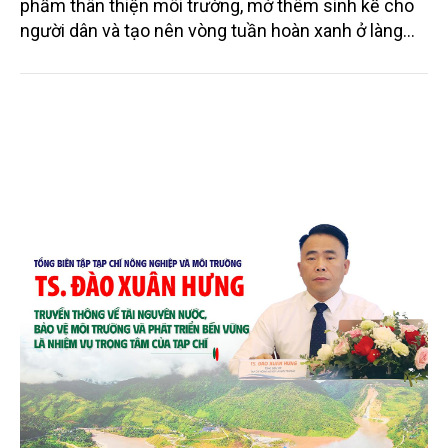
phẩm thân thiện môi trường, mở thêm sinh kế cho
người dân và tạo nên vòng tuần hoàn xanh ở làng
quê. Trải qua chặng đường dài (từ 2020 đến nay),
chén, dĩa... từ mo cau đã được thị trường trong nước
và quốc tế đón nhận.