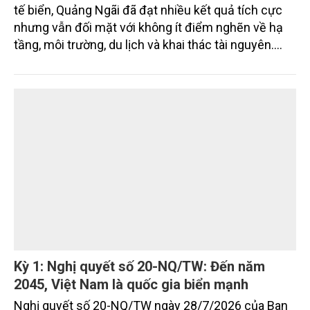
Quảng Ngãi đặt mục tiêu đưa kinh tế biển trở
thành động lực tăng trưởng chủ lực
Sau 5 năm triển khai các chủ trương phát triển kinh
tế biển, Quảng Ngãi đã đạt nhiều kết quả tích cực
nhưng vẫn đối mặt với không ít điểm nghẽn về hạ
tầng, môi trường, du lịch và khai thác tài nguyên.
Nghị quyết mới của Ban Chấp hành Đảng bộ tỉnh
đặt mục tiêu đưa kinh tế biển phát triển nhanh, bền
vững, trở thành động lực quan trọng thúc đẩy tăng
trưởng của tỉnh đến năm 2030, tầm nhìn đến năm
2045.