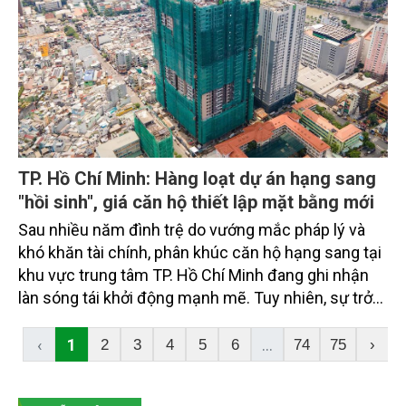
TP. Hồ Chí Minh: Hàng loạt dự án hạng sang
"hồi sinh", giá căn hộ thiết lập mặt bằng mới
Sau nhiều năm đình trệ do vướng mắc pháp lý và
khó khăn tài chính, phân khúc căn hộ hạng sang tại
khu vực trung tâm TP. Hồ Chí Minh đang ghi nhận
làn sóng tái khởi động mạnh mẽ. Tuy nhiên, sự trở
lại này không đi kèm với hy vọng giảm giá, mà trái
lại, mặt bằng giá mới đang liên tục lập đỉnh...
‹
1
...
2
3
4
5
6
74
75
›