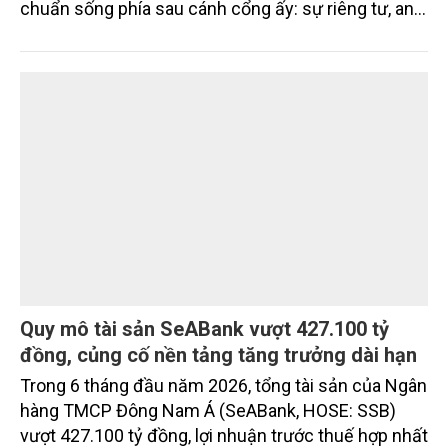
Trong bất động sản cao cấp, compound (khép kín)
chưa bao giờ chỉ là những cánh cổng hay hàng rào
ngoại bất nhập. Giá trị thực sự được tạo nên bởi
chuẩn sống phía sau cánh cổng ấy: sự riêng tư, an
ninh, cộng đồng cư dân tinh hoa và hệ tiện ích, dịch
vụ được thiết kế dành riêng cho họ.
Quy mô tài sản SeABank vượt 427.100 tỷ
đồng, củng cố nền tảng tăng trưởng dài hạn