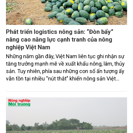
Phát triển logistics nông sản: “Đòn bẩy”
nâng cao năng lực cạnh tranh của nông
nghiệp Việt Nam
Những năm gần đây, Việt Nam liên tục ghi nhận sự
tăng trưởng mạnh mẽ về xuất khẩu nông, lâm, thủy
sản. Tuy nhiên, phía sau những con số ấn tượng ấy
vẫn tồn tại nhiều “nút thắt” khiến nông sản Việt
chưa phát huy hết tiềm năng. Chi phí logistics cao,
hạ tầng chưa đồng bộ, thất thoát sau thu hoạch lớn
và khả năng kết nối thị trường còn hạn chế đang là
những rào cản đáng kể đối với quá trình nâng cao
sức cạnh tranh của nông nghiệp Việt Nam trong
chuỗi cung ứng toàn cầu.