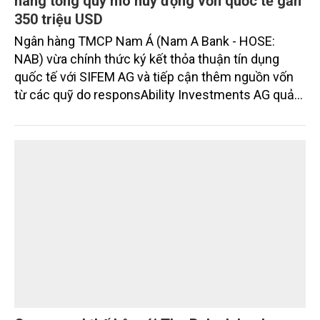
Nam A Bank đón dòng vốn xanh từ Thụy Sĩ,
nâng tổng quy mô huy động vốn quốc tế gần
350 triệu USD
Ngân hàng TMCP Nam Á (Nam A Bank - HOSE:
NAB) vừa chính thức ký kết thỏa thuận tín dụng
quốc tế với SIFEM AG và tiếp cận thêm nguồn vốn
từ các quỹ do responsAbility Investments AG quản
lý, nâng tổng quy mô dòng vốn mà ngân hàng này
thu hút thành công từ đầu năm đến nay lên gần 350
triệu USD.