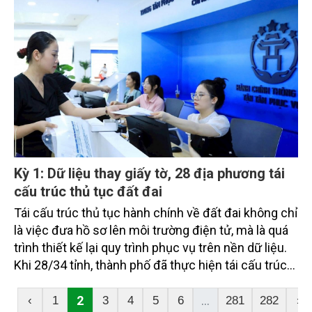
Kỳ 1: Dữ liệu thay giấy tờ, 28 địa phương tái
cấu trúc thủ tục đất đai
Tái cấu trúc thủ tục hành chính về đất đai không chỉ
là việc đưa hồ sơ lên môi trường điện tử, mà là quá
trình thiết kế lại quy trình phục vụ trên nền dữ liệu.
Khi 28/34 tỉnh, thành phố đã thực hiện tái cấu trúc
quy trình giải quyết thủ tục đất đai, hơn 2,84 triệu hồ
sơ được tiếp nhận trên môi trường điện tử và 94,6%
2
...
‹
1
3
4
5
6
281
282
›