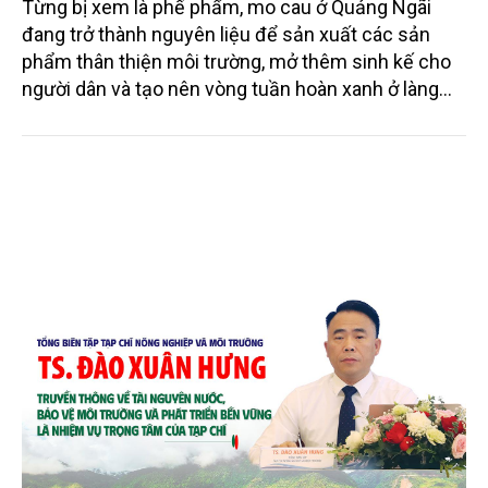
Từng bị xem là phế phẩm, mo cau ở Quảng Ngãi
đang trở thành nguyên liệu để sản xuất các sản
phẩm thân thiện môi trường, mở thêm sinh kế cho
người dân và tạo nên vòng tuần hoàn xanh ở làng
quê. Trải qua chặng đường dài (từ 2020 đến nay),
chén, dĩa... từ mo cau đã được thị trường trong nước
và quốc tế đón nhận.