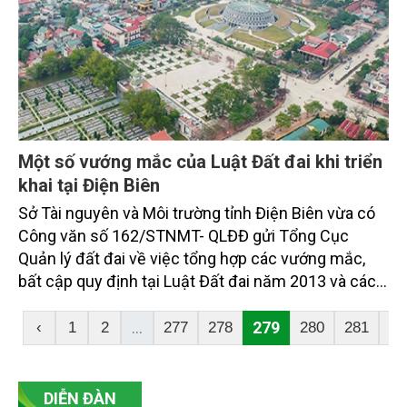
Một số vướng mắc của Luật Đất đai khi triển
khai tại Điện Biên
Sở Tài nguyên và Môi trường tỉnh Điện Biên vừa có
Công văn số 162/STNMT- QLĐĐ gửi Tổng Cục
Quản lý đất đai về việc tổng hợp các vướng mắc,
bất cập quy định tại Luật Đất đai năm 2013 và các
thông tư, nghị định quy định hướng dẫn thi hành
Luật, đồng thời đề xuất một số nội dung cần sửa
...
279
‹
1
2
277
278
280
281
28
đổi, bổ sung.
DIỄN ĐÀN