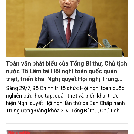
Toàn văn phát biểu của Tổng Bí thư, Chủ tịch
nước Tô Lâm tại Hội nghị toàn quốc quán
triệt, triển khai Nghị quyết Hội nghị Trung
ương 3, khóa XIV
Sáng 29/7, Bộ Chính trị tổ chức Hội nghị toàn quốc
nghiên cứu, học tập, quán triệt và triển khai thực
hiện Nghị quyết Hội nghị lần thứ ba Ban Chấp hành
Trung ương Đảng khóa XIV. Tổng Bí thư, Chủ tịch
nước Tô Lâm đã có bài phát biểu chỉ đạo quan