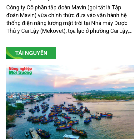
Mavin đưa vào vận hành hệ thống điện mặt
trời tại Mekovet: Dấu mốc hiện thực hóa
chiến lược chuyển đổi xanh
Công ty Cô phần tập đoàn Mavin (gọi tắt là Tập
đoàn Mavin) vừa chính thức đưa vào vận hành hệ
thống điện năng lượng mặt trời tại Nhà máy Dược
Thú y Cai Lậy (Mekovet), tọa lạc ở phường Cai Lậy,
tỉnh Đồng Tháp.
TÀI NGUYÊN