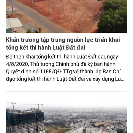
Khẩn trương tập trung nguồn lực triển khai
tổng kết thi hành Luật Đất đai
Để triển khai tổng kết thi hành Luật Đất đai, ngày
4/8/2020, Thủ tướng Chính phủ đã ký ban hành
Quyết định số 1188/QĐ-TTg về thành lập Ban Chỉ
đạo tổng kết thi hành Luật Đất đai và xây dựng Luật
Đất đai (sửa đổi). Bộ TN&MT đã xây dựng và gửi Đề
cương tổng kết thi hành Luật Đất đai đến các bộ,
ngành, địa phương để thực hiện tổng kết; đồng thời,
ban hành Kế hoạch tổng kết chi tiết theo Quyết định
số 390/QĐ-BTNMT ngày 5/3/2021.