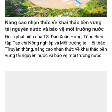
Nâng cao nhận thức về khai thác bền vững
tài nguyên nước và bảo vệ môi trường nước
Đó là phát biểu của TS. Đào Xuân Hưng, Tổng Biên
tập Tạp chí Nông nghiệp và Môi trường tại Hội thảo
“Truyền thông, nâng cao nhận thức về khai thác bền
vững tài nguyên nước và bảo vệ môi trường nước
xuyên biên giới” do Tạp chí Nông nghiệp và Môi
trường phối hợp với Sở Nông nghiệp và Môi trường
tỉnh Lai Châu tổ chức ngày 10/7/2026. Hội thảo thu
hút sự tham gia của hơn 100 đại biểu là lãnh đạo
các đơn vị thuộc Bộ Nông nghiệp và Môi trường,
chuyên gia, nhà khoa học, Sở Nông nghiệp và Môi
trường tỉnh Lai Châu và đại diện các cơ quan đơn vị
doanh nghiệp ở các tỉnh miền núi phía Bắc.