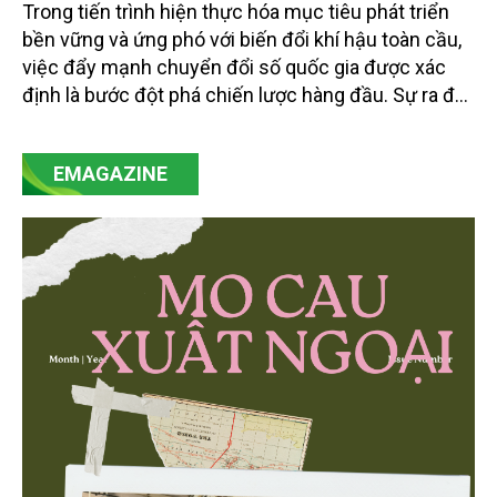
Trong tiến trình hiện thực hóa mục tiêu phát triển
bền vững và ứng phó với biến đổi khí hậu toàn cầu,
việc đẩy mạnh chuyển đổi số quốc gia được xác
định là bước đột phá chiến lược hàng đầu. Sự ra đời
của Nghị quyết số 57-NQ/TW đã trở thành động lực
mạnh mẽ, thúc đẩy quá trình cải cách toàn diện,
EMAGAZINE
minh bạch hóa chuỗi cung ứng và nâng cao hiệu
quả quản lý môi trường, đặc biệt trong hai lĩnh vực
then chốt là nông nghiệp và môi trường.