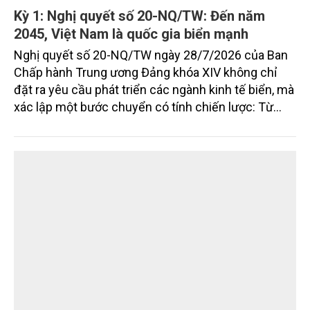
Kỳ 1: Nghị quyết số 20-NQ/TW: Đến năm
2045, Việt Nam là quốc gia biển mạnh
Nghị quyết số 20-NQ/TW ngày 28/7/2026 của Ban
Chấp hành Trung ương Đảng khóa XIV không chỉ
đặt ra yêu cầu phát triển các ngành kinh tế biển, mà
xác lập một bước chuyển có tính chiến lược: Từ
"khai thác biển" sang "quản trị biển hiện đại"; từ
"phát triển kinh tế ven biển" sang "xây dựng quốc
gia biển mạnh". Trong bước chuyển ấy, ngành Nông
nghiệp và Môi trường giữ vai trò đặc biệt quan trọng,
từ hoàn thiện thể chế, quy hoạch không gian biển,
quản lý tài nguyên đến bảo vệ môi trường, phục hồi