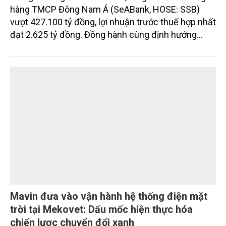
đồng, củng cố nền tảng tăng trưởng dài hạn
Trong 6 tháng đầu năm 2026, tổng tài sản của Ngân
hàng TMCP Đông Nam Á (SeABank, HOSE: SSB)
vượt 427.100 tỷ đồng, lợi nhuận trước thuế hợp nhất
đạt 2.625 tỷ đồng. Đồng hành cùng định hướng
giảm mặt bằng lãi suất để hỗ trợ nền kinh tế,
SeABank tiếp tục duy trì hoạt động hiệu quả, mở
rộng tín dụng, củng cố nguồn vốn và đảm bảo các
chỉ tiêu an toàn.