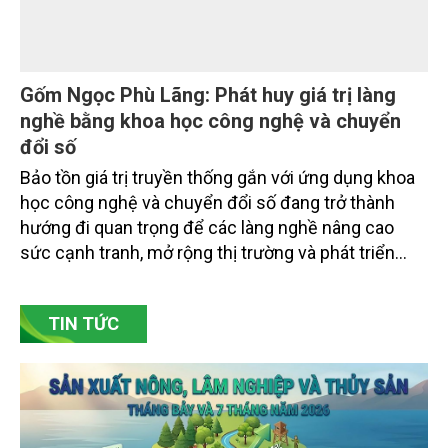
Gốm Ngọc Phù Lãng: Phát huy giá trị làng
nghề bằng khoa học công nghệ và chuyển
đổi số
Bảo tồn giá trị truyền thống gắn với ứng dụng khoa
học công nghệ và chuyển đổi số đang trở thành
hướng đi quan trọng để các làng nghề nâng cao
sức cạnh tranh, mở rộng thị trường và phát triển
bền vững. Tại làng gốm Phù Lãng, xã Phù Lãng, tỉnh
Bắc Ninh, nhiều nghệ nhân và cơ sở sản xuất đã
TIN TỨC
chủ động đổi mới tư duy, đầu tư công nghệ, xây
dựng thương hiệu trên nền tảng giá trị truyền thống.