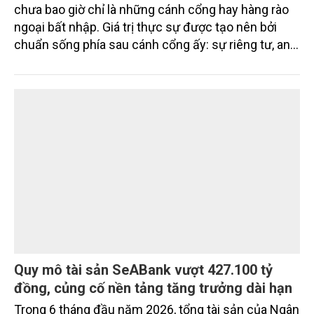
những giá trị nằm ở bản quy hoạch vượt trội
Trong bất động sản cao cấp, compound (khép kín)
chưa bao giờ chỉ là những cánh cổng hay hàng rào
ngoại bất nhập. Giá trị thực sự được tạo nên bởi
chuẩn sống phía sau cánh cổng ấy: sự riêng tư, an
ninh, cộng đồng cư dân tinh hoa và hệ tiện ích, dịch
vụ được thiết kế dành riêng cho họ.
Quy mô tài sản SeABank vượt 427.100 tỷ