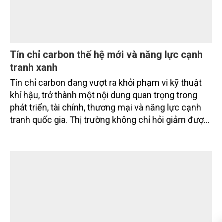
nghiệp.
Tín chỉ carbon thế hệ mới và năng lực cạnh
tranh xanh
Tín chỉ carbon đang vượt ra khỏi phạm vi kỹ thuật
khí hậu, trở thành một nội dung quan trọng trong
phát triển, tài chính, thương mại và năng lực cạnh
tranh quốc gia. Thị trường không chỉ hỏi giảm được
bao nhiêu tấn CO2 tương đương, mà còn hỏi giảm
bằng cách nào, ai xác nhận, có bền vững không, có
công bằng không, có bị ghi nhận trùng lặp không và