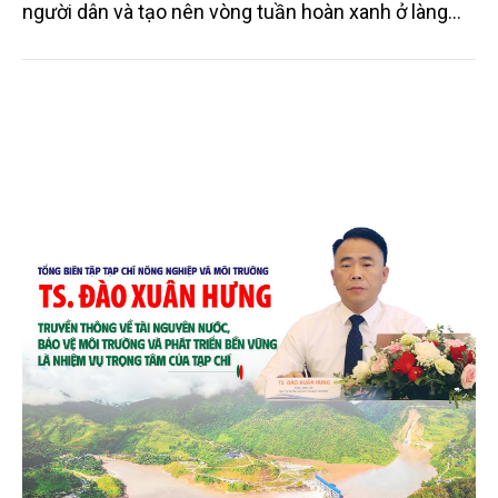
người dân và tạo nên vòng tuần hoàn xanh ở làng
quê. Trải qua chặng đường dài (từ 2020 đến nay),
chén, dĩa... từ mo cau đã được thị trường trong nước
và quốc tế đón nhận.