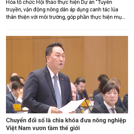
Hóa tổ chức Hội thảo thực hiện Dự án "Tuyên
truyền, vận động nông dân áp dụng canh tác lúa
thân thiện với môi trường, góp phần thực hiện mục
tiêu phát thải ròng bằng 0 vào năm 2050". Chương
trình thu hút sự tham gia của đông đảo đại biểu đến
từ các cơ quan quản lý nhà nước, đơn vị nghiên cứu,
doanh nghiệp, hợp tác xã và nông dân đang trực
tiếp triển khai mô hình sản xuất lúa phát thải thấp.
Chuyển đổi số là chìa khóa đưa nông nghiệp
Việt Nam vươn tầm thế giới