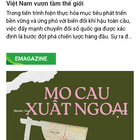
Việt Nam vươn tầm thế giới
Trong tiến trình hiện thực hóa mục tiêu phát triển
bền vững và ứng phó với biến đổi khí hậu toàn cầu,
việc đẩy mạnh chuyển đổi số quốc gia được xác
định là bước đột phá chiến lược hàng đầu. Sự ra đời
của Nghị quyết số 57-NQ/TW đã trở thành động lực
mạnh mẽ, thúc đẩy quá trình cải cách toàn diện,
EMAGAZINE
minh bạch hóa chuỗi cung ứng và nâng cao hiệu
quả quản lý môi trường, đặc biệt trong hai lĩnh vực
then chốt là nông nghiệp và môi trường.