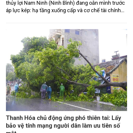
thủy lợi Nam Ninh (Ninh Bình) đang oằn mình trước
áp lực kép: hạ tầng xuống cấp và cơ chế tài chính
chưa theo kịp thực tiễn. Không chỉ là câu chuyện
tưới tiêu, đây còn là bài toán môi trường, quản lý và
thích ứng với biến đổi khí hậu.
Thanh Hóa chủ động ứng phó thiên tai: Lấy
bảo vệ tính mạng người dân làm ưu tiên số