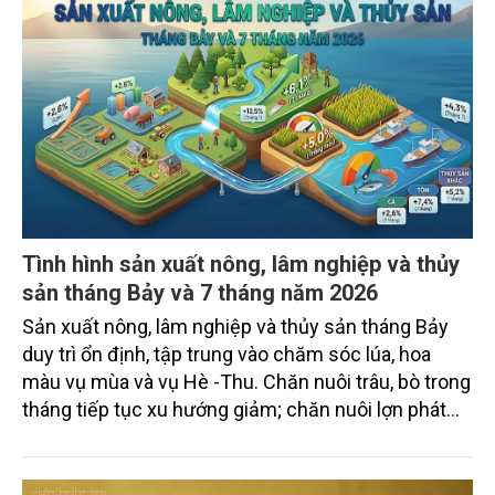
Tình hình sản xuất nông, lâm nghiệp và thủy
sản tháng Bảy và 7 tháng năm 2026
Sản xuất nông, lâm nghiệp và thủy sản tháng Bảy
duy trì ổn định, tập trung vào chăm sóc lúa, hoa
màu vụ mùa và vụ Hè -Thu. Chăn nuôi trâu, bò trong
tháng tiếp tục xu hướng giảm; chăn nuôi lợn phát
triển ổn định; chăn nuôi gia cầm duy trì đà tăng
trưởng khá. Diện tích rừng trồng mới và sản lượng
thủy sản đều tăng nhẹ.