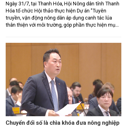
Ngày 31/7, tại Thanh Hóa, Hội Nông dân tỉnh Thanh
Hóa tổ chức Hội thảo thực hiện Dự án "Tuyên
truyền, vận động nông dân áp dụng canh tác lúa
thân thiện với môi trường, góp phần thực hiện mục
tiêu phát thải ròng bằng 0 vào năm 2050". Chương
trình thu hút sự tham gia của đông đảo đại biểu đến
từ các cơ quan quản lý nhà nước, đơn vị nghiên cứu,
doanh nghiệp, hợp tác xã và nông dân đang trực
tiếp triển khai mô hình sản xuất lúa phát thải thấp.
Chuyển đổi số là chìa khóa đưa nông nghiệp