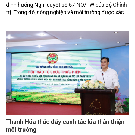
định hướng Nghị quyết số 57-NQ/TW của Bộ Chính
trị. Trong đó, nông nghiệp và môi trường được xác
định là hai lĩnh vực trọng điểm chịu tác động sâu
sắc bởi các tiến bộ công nghệ và cam kết bền vững
toàn cầu, đặc biệt là mục tiêu đưa phát thải ròng
bằng 0 (Net-Zero) vào năm 2050.
Thanh Hóa thúc đẩy canh tác lúa thân thiện
môi trường