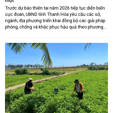
một
Trước dự báo thiên tai năm 2026 tiếp tục diễn biến
cực đoan, UBND tỉnh Thanh Hóa yêu cầu các sở,
ngành, địa phương triển khai đồng bộ các giải pháp
phòng, chống và khắc phục hậu quả theo phương
châm "bốn tại chỗ", đặt mục tiêu bảo vệ tính mạng
người dân lên hàng đầu, giảm thấp nhất thiệt hại về
tài sản và sản xuất.