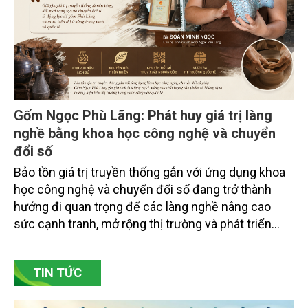
doanh nghiệp ở các tỉnh miền núi phía Bắc.
Gốm Ngọc Phù Lãng: Phát huy giá trị làng
nghề bằng khoa học công nghệ và chuyển
đổi số
Bảo tồn giá trị truyền thống gắn với ứng dụng khoa
học công nghệ và chuyển đổi số đang trở thành
hướng đi quan trọng để các làng nghề nâng cao
sức cạnh tranh, mở rộng thị trường và phát triển
bền vững. Tại làng gốm Phù Lãng, xã Phù Lãng, tỉnh
Bắc Ninh, nhiều nghệ nhân và cơ sở sản xuất đã
TIN TỨC
chủ động đổi mới tư duy, đầu tư công nghệ, xây
dựng thương hiệu trên nền tảng giá trị truyền thống.