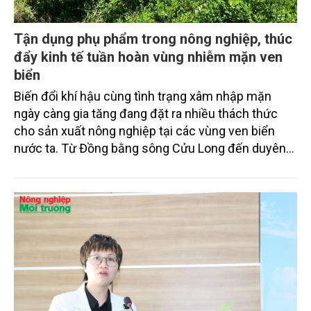
Tận dụng phụ phẩm trong nông nghiệp, thúc
đẩy kinh tế tuần hoàn vùng nhiễm mặn ven
biển
Biến đổi khí hậu cùng tình trạng xâm nhập mặn
ngày càng gia tăng đang đặt ra nhiều thách thức
cho sản xuất nông nghiệp tại các vùng ven biển
nước ta. Từ Đồng bằng sông Cửu Long đến duyên
hải miền Trung, nhiều diện tích đất nông nghiệp bị
nhiễm mặn nghiêm trọng, ảnh hưởng trực tiếp đến
năng suất cây trồng, sinh kế của người dân và môi
trường sinh thái. Do đó, việc tận dụng phụ phẩm
nông nghiệp để sản xuất than sinh học, phân hữu
cơ sinh học phục vụ sản xuất nông nghiệp hữu cơ
đang mở ra hướng đi mới, góp phần thúc đẩy kinh
tế tuần hoàn, giảm phát thải và nâng cao giá trị sản
xuất tại các vùng ngập mặn ven biển.