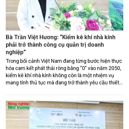
Bà Trần Việt Hương: “Kiểm kê khí nhà kính
phải trở thành công cụ quản trị doanh
nghiệp”
Trong bối cảnh Việt Nam đang từng bước hiện thực
hóa cam kết phát thải ròng bằng “0” vào năm 2050,
kiểm kê khí nhà kính không còn là một nhiệm vụ
mang tính thủ tục mà đang trở thành yêu cầu thiết
yếu đối với hoạt động sản xuất, kinh doanh. Theo bà
Trần Việt Hương, Giám đốc Công ty Cổ phần Giải
pháp Khí nhà kính Lead On GHG, để thích ứng với xu
thế phát triển xanh và các yêu cầu ngày càng khắt
khe của thị trường quốc tế, kiểm kê khí nhà kính cần
được nhìn nhận như một công cụ quản trị doanh