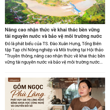
Nâng cao nhận thức về khai thác bền vững
tài nguyên nước và bảo vệ môi trường nước
Đó là phát biểu của TS. Đào Xuân Hưng, Tổng Biên
tập Tạp chí Nông nghiệp và Môi trường tại Hội thảo
“Truyền thông, nâng cao nhận thức về khai thác bền
vững tài nguyên nước và bảo vệ môi trường nước
xuyên biên giới” do Tạp chí Nông nghiệp và Môi
trường phối hợp với Sở Nông nghiệp và Môi trường
tỉnh Lai Châu tổ chức ngày 10/7/2026. Hội thảo thu
hút sự tham gia của hơn 100 đại biểu là lãnh đạo
các đơn vị thuộc Bộ Nông nghiệp và Môi trường,
chuyên gia, nhà khoa học, Sở Nông nghiệp và Môi
trường tỉnh Lai Châu và đại diện các cơ quan đơn vị