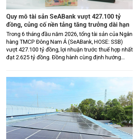
Quy mô tài sản SeABank vượt 427.100 tỷ
đồng, củng cố nền tảng tăng trưởng dài hạn
Trong 6 tháng đầu năm 2026, tổng tài sản của Ngân
hàng TMCP Đông Nam Á (SeABank, HOSE: SSB)
vượt 427.100 tỷ đồng, lợi nhuận trước thuế hợp nhất
đạt 2.625 tỷ đồng. Đồng hành cùng định hướng
giảm mặt bằng lãi suất để hỗ trợ nền kinh tế,
SeABank tiếp tục duy trì hoạt động hiệu quả, mở
rộng tín dụng, củng cố nguồn vốn và đảm bảo các
chỉ tiêu an toàn.