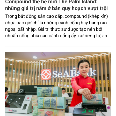
Compound thế hệ mới The Palm Island:
những giá trị nằm ở bản quy hoạch vượt trội
Trong bất động sản cao cấp, compound (khép kín)
chưa bao giờ chỉ là những cánh cổng hay hàng rào
ngoại bất nhập. Giá trị thực sự được tạo nên bởi
chuẩn sống phía sau cánh cổng ấy: sự riêng tư, an
ninh, cộng đồng cư dân tinh hoa và hệ tiện ích, dịch
vụ được thiết kế dành riêng cho họ.