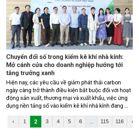
nghiệp, thay vì chỉ là hoạt động báo cáo đơn thuần.
Chuyển đổi số trong kiểm kê khí nhà kính:
Mở cánh cửa cho doanh nghiệp hướng tới
tăng trưởng xanh
Hiện nay, các yêu cầu về giảm phát thải carbon
ngày càng trở thành điều kiện bắt buộc đối với hoạt
động sản xuất, thương mại và xuất khẩu, việc ứng
dụng nền tảng số vào kiểm kê khí nhà kính đang mở
ra hướng đi mới cho doanh nghiệp Việt Nam. Không
chỉ giúp đáp ứng quy định pháp luật, công nghệ số
2
...
‹
1
3
4
5
6
115
116
›
còn hỗ trợ doanh nghiệp nâng cao năng lực quản trị
phát thải, tối ưu hóa sản xuất và gia tăng lợi thế