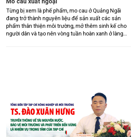
Mo cau xuất ngoại
Từng bị xem là phế phẩm, mo cau ở Quảng Ngãi
đang trở thành nguyên liệu để sản xuất các sản
phẩm thân thiện môi trường, mở thêm sinh kế cho
người dân và tạo nên vòng tuần hoàn xanh ở làng
quê. Trải qua chặng đường dài (từ 2020 đến nay),
chén, dĩa... từ mo cau đã được thị trường trong nước
và quốc tế đón nhận.