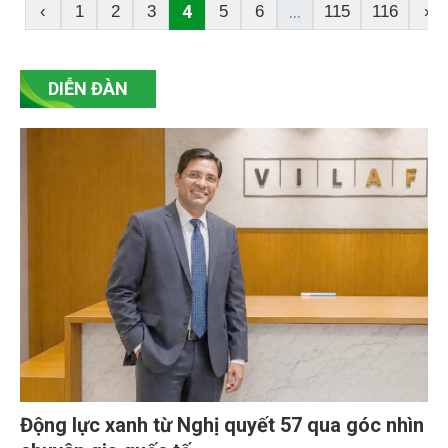
những biến động về khí hậu, yêu cầu chuyển đổi số
4
...
‹
1
2
3
5
6
115
116
›
và áp lực tài chính ngày càng gia tăng, đơn vị quản
lý hệ thống đang đứng trước bài toán phải đổi mới
toàn diện mô hình quản trị để bảo đảm vận hành
DIỄN ĐÀN
bền vững.
Động lực xanh từ Nghị quyết 57 qua góc nhìn