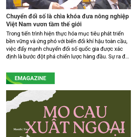
Chuyển đổi số là chìa khóa đưa nông nghiệp
Việt Nam vươn tầm thế giới
Trong tiến trình hiện thực hóa mục tiêu phát triển
bền vững và ứng phó với biến đổi khí hậu toàn cầu,
việc đẩy mạnh chuyển đổi số quốc gia được xác
định là bước đột phá chiến lược hàng đầu. Sự ra đời
của Nghị quyết số 57-NQ/TW đã trở thành động lực
mạnh mẽ, thúc đẩy quá trình cải cách toàn diện,
EMAGAZINE
minh bạch hóa chuỗi cung ứng và nâng cao hiệu
quả quản lý môi trường, đặc biệt trong hai lĩnh vực
then chốt là nông nghiệp và môi trường.