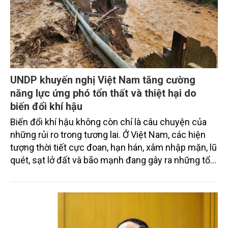
UNDP khuyến nghị Việt Nam tăng cường
năng lực ứng phó tổn thất và thiệt hại do
biến đổi khí hậu
Biến đổi khí hậu không còn chỉ là câu chuyện của
những rủi ro trong tương lai. Ở Việt Nam, các hiện
tượng thời tiết cực đoan, hạn hán, xâm nhập mặn, lũ
quét, sạt lở đất và bão mạnh đang gây ra những tổn
thất ngày càng nghiêm trọng, nhiều trường hợp
vượt quá khả năng thích ứng hiện có. Báo cáo
Strengthening Viet Nam’s Readiness to Address
Loss and Damage do UNDP công bố ngày
24/3/2026 cho rằng, Việt Nam cần nhanh chóng