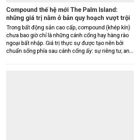
Compound thế hệ mới The Palm Island:
những giá trị nằm ở bản quy hoạch vượt trội
Trong bất động sản cao cấp, compound (khép kín)
chưa bao giờ chỉ là những cánh cổng hay hàng rào
ngoại bất nhập. Giá trị thực sự được tạo nên bởi
chuẩn sống phía sau cánh cổng ấy: sự riêng tư, an
ninh, cộng đồng cư dân tinh hoa và hệ tiện ích, dịch
vụ được thiết kế dành riêng cho họ.