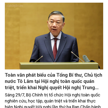
triển ổn định; chăn nuôi gia cầm duy trì đà tăng
trưởng khá. Diện tích rừng trồng mới và sản lượng
thủy sản đều tăng nhẹ.
Toàn văn phát biểu của Tổng Bí thư, Chủ tịch
nước Tô Lâm tại Hội nghị toàn quốc quán
triệt, triển khai Nghị quyết Hội nghị Trung
ương 3, khóa XIV
Sáng 29/7, Bộ Chính trị tổ chức Hội nghị toàn quốc