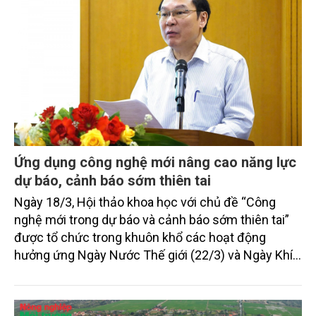
nâng cao mức độ sẵn sàng để giải quyết “tổn thất
và thiệt hại” một cách có hệ thống, đồng thời đủ
năng lực tiếp cận và sử dụng hiệu quả các cơ chế
hỗ trợ quốc tế mới.
Ứng dụng công nghệ mới nâng cao năng lực
dự báo, cảnh báo sớm thiên tai
Ngày 18/3, Hội thảo khoa học với chủ đề “Công
nghệ mới trong dự báo và cảnh báo sớm thiên tai”
được tổ chức trong khuôn khổ các hoạt động
hưởng ứng Ngày Nước Thế giới (22/3) và Ngày Khí
tượng Thế giới (23/3). Đồng thời, Hội thảo là diễn
đàn để các nhà khoa học, nhà quản lý và doanh
nghiệp cùng trao đổi các giải pháp công nghệ mới