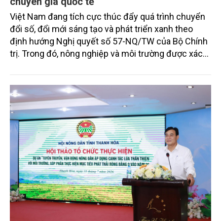
chuyên gia quốc tế
Việt Nam đang tích cực thúc đẩy quá trình chuyển
đổi số, đổi mới sáng tạo và phát triển xanh theo
định hướng Nghị quyết số 57-NQ/TW của Bộ Chính
trị. Trong đó, nông nghiệp và môi trường được xác
định là hai lĩnh vực trọng điểm chịu tác động sâu
sắc bởi các tiến bộ công nghệ và cam kết bền vững
toàn cầu, đặc biệt là mục tiêu đưa phát thải ròng
bằng 0 (Net-Zero) vào năm 2050.