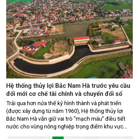
nhằm nâng cao hiệu quả công tác dự báo, cảnh báo
sớm thiên tai tại Việt Nam.
Hệ thống thủy lợi Bắc Nam Hà trước yêu cầu
đổi mới cơ chế tài chính và chuyển đổi số
Trải qua hơn nửa thế kỷ hình thành và phát triển
(được xây dựng từ năm 1960), Hệ thống thủy lợi
Bắc Nam Hà vẫn giữ vai trò “mạch máu” điều tiết
nước cho vùng nông nghiệp trọng điểm khu vực
phía Nam đồng bằng sông Hồng. Tuy nhiên, trước