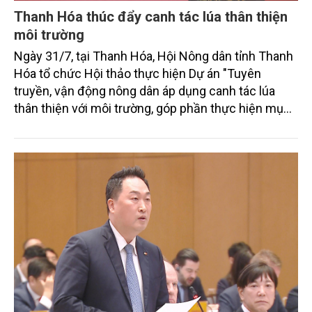
Thanh Hóa thúc đẩy canh tác lúa thân thiện
môi trường
Ngày 31/7, tại Thanh Hóa, Hội Nông dân tỉnh Thanh
Hóa tổ chức Hội thảo thực hiện Dự án "Tuyên
truyền, vận động nông dân áp dụng canh tác lúa
thân thiện với môi trường, góp phần thực hiện mục
tiêu phát thải ròng bằng 0 vào năm 2050". Chương
trình thu hút sự tham gia của đông đảo đại biểu đến
từ các cơ quan quản lý nhà nước, đơn vị nghiên cứu,
doanh nghiệp, hợp tác xã và nông dân đang trực
tiếp triển khai mô hình sản xuất lúa phát thải thấp.