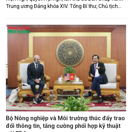
nghiên cứu, học tập, quán triệt và triển khai thực
hiện Nghị quyết Hội nghị lần thứ ba Ban Chấp hành
Trung ương Đảng khóa XIV. Tổng Bí thư, Chủ tịch
nước Tô Lâm đã có bài phát biểu chỉ đạo quan
trọng. Tạp chí Nông nghiệp và Môi trường trân trọng
giới thiệu toàn văn bài phát biểu của đồng chí Tổng
Bí thư, Chủ tịch nước.
Bộ Nông nghiệp và Môi trường thúc đẩy trao