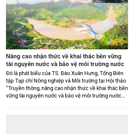
Nâng cao nhận thức về khai thác bền vững
tài nguyên nước và bảo vệ môi trường nước
Đó là phát biểu của TS. Đào Xuân Hưng, Tổng Biên
tập Tạp chí Nông nghiệp và Môi trường tại Hội thảo
“Truyền thông, nâng cao nhận thức về khai thác bền
vững tài nguyên nước và bảo vệ môi trường nước
xuyên biên giới” do Tạp chí Nông nghiệp và Môi
trường phối hợp với Sở Nông nghiệp và Môi trường
tỉnh Lai Châu tổ chức ngày 10/7/2026. Hội thảo thu
hút sự tham gia của hơn 100 đại biểu là lãnh đạo
các đơn vị thuộc Bộ Nông nghiệp và Môi trường,