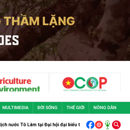
MULTIMEDIA
ĐỜI SỐNG
THẾ GIỚI
NÔNG DÂN
tại Đại hội đại biểu toàn quốc Đoàn Thanh niên cộng sản Hồ C