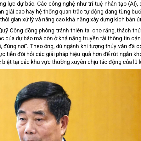
 lực dự báo. Các công nghệ như trí tuệ nhân tạo (AI), d
ân giải cao hay hệ thống quan trắc tự động đang từng bướ
n thời gian xử lý và nâng cao khả năng xây dựng kịch bản 
 Quỹ Cộng đồng phòng tránh thiên tai cho rằng, thách thứ
ác của dự báo mà còn ở khả năng truyền tải thông tin cả
, đúng nơi”. Theo ông, dù ngành khí tượng thủy văn đã c
ực tiễn đòi hỏi các giải pháp hiệu quả hơn để rút ngắn k
biệt tại các khu vực thường xuyên chịu tác động của lũ lụt