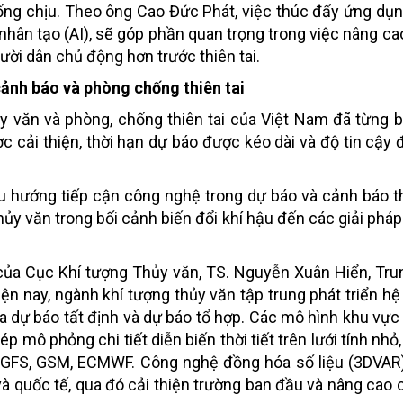
ng chịu. Theo ông Cao Đức Phát, việc thúc đẩy ứng dụn
ệ nhân tạo (AI), sẽ góp phần quan trọng trong việc nâng c
ười dân chủ động hơn trước thiên tai.
cảnh báo và phòng chống thiên tai
y văn và phòng, chống thiên tai của Việt Nam đã từng
c cải thiện, thời hạn dự báo được kéo dài và độ tin cậy
ều hướng tiếp cận công nghệ trong dự báo và cảnh báo thi
ủy văn trong bối cảnh biến đổi khí hậu đến các giải phá
 của Cục Khí tượng Thủy văn, TS. Nguyễn Xuân Hiển, Tr
ện nay, ngành khí tượng thủy văn tập trung phát triển h
iữa dự báo tất định và dự báo tổ hợp. Các mô hình khu vự
mô phỏng chi tiết diễn biến thời tiết trên lưới tính nhỏ,
hư GFS, GSM, ECMWF. Công nghệ đồng hóa số liệu (3DVA
và quốc tế, qua đó cải thiện trường ban đầu và nâng cao 