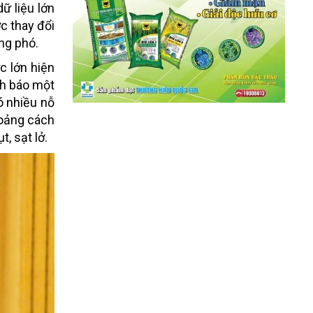
ữ liệu lớn
c thay đổi
ứng phó.
c lớn hiện
nh báo một
ó nhiều nỗ
hoảng cách
, sạt lở.