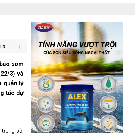
chữ
 báo sớm
(22/3) và
à quản lý
ng tác dự
trong bối