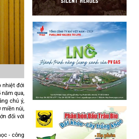
 nhiệt đới
5 năm qua,
áng chú ý,
ở miền núi,
ớn đối với
học - công