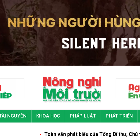
TÀI NGUYÊN
KHOA HỌC
PHÁP LUẬT
PHÁT TRIỂN
Toàn văn phát biểu của Tổng Bí thư, Chủ tịch nước Tô Lâm 