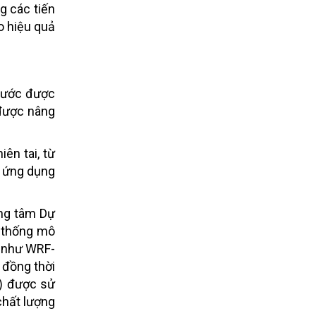
g các tiến
ao hiệu quả
 bước được
 được nâng
ên tai, từ
p ứng dụng
ung tâm Dự
ệ thống mô
c như WRF-
 đồng thời
R) được sử
chất lượng