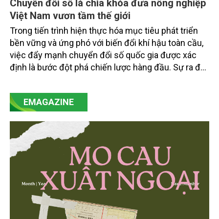
Chuyển đổi số là chìa khóa đưa nông nghiệp
Việt Nam vươn tầm thế giới
Trong tiến trình hiện thực hóa mục tiêu phát triển
bền vững và ứng phó với biến đổi khí hậu toàn cầu,
việc đẩy mạnh chuyển đổi số quốc gia được xác
định là bước đột phá chiến lược hàng đầu. Sự ra đời
của Nghị quyết số 57-NQ/TW đã trở thành động lực
mạnh mẽ, thúc đẩy quá trình cải cách toàn diện,
EMAGAZINE
minh bạch hóa chuỗi cung ứng và nâng cao hiệu
quả quản lý môi trường, đặc biệt trong hai lĩnh vực
then chốt là nông nghiệp và môi trường.