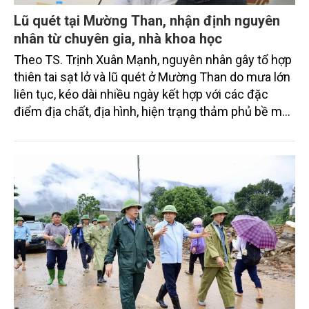
Lũ quét tại Mường Than, nhận định nguyên
nhân từ chuyên gia, nhà khoa học
Theo TS. Trịnh Xuân Mạnh, nguyên nhân gây tổ hợp
thiên tai sạt lở và lũ quét ở Mường Than do mưa lớn
liên tục, kéo dài nhiều ngày kết hợp với các đặc
điểm địa chất, địa hình, hiện trạng thảm phủ bề mặt
khiến lớp đất đá bề mặt bão hòa, bở rời, đồng thời
nước tích đọng dần trong các điền trũng tự nhiên
(hang động, hốc đá, hố nước…).