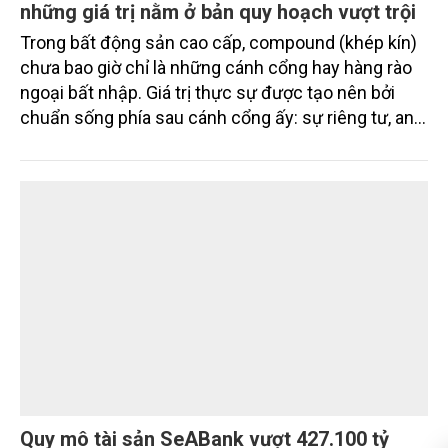
những giá trị nằm ở bản quy hoạch vượt trội
Trong bất động sản cao cấp, compound (khép kín)
chưa bao giờ chỉ là những cánh cổng hay hàng rào
ngoại bất nhập. Giá trị thực sự được tạo nên bởi
chuẩn sống phía sau cánh cổng ấy: sự riêng tư, an
ninh, cộng đồng cư dân tinh hoa và hệ tiện ích, dịch
vụ được thiết kế dành riêng cho họ.
Quy mô tài sản SeABank vượt 427.100 tỷ