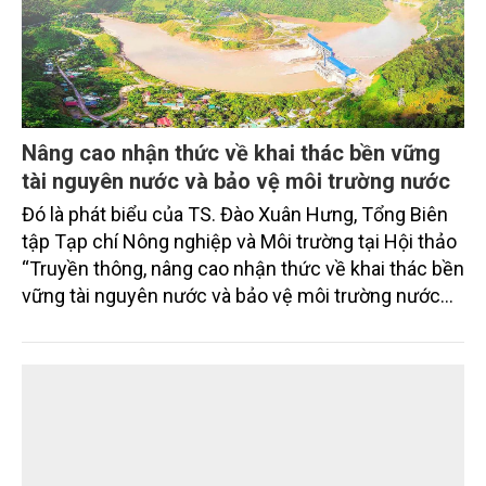
Nâng cao nhận thức về khai thác bền vững
tài nguyên nước và bảo vệ môi trường nước
Đó là phát biểu của TS. Đào Xuân Hưng, Tổng Biên
tập Tạp chí Nông nghiệp và Môi trường tại Hội thảo
“Truyền thông, nâng cao nhận thức về khai thác bền
vững tài nguyên nước và bảo vệ môi trường nước
xuyên biên giới” do Tạp chí Nông nghiệp và Môi
trường phối hợp với Sở Nông nghiệp và Môi trường
tỉnh Lai Châu tổ chức ngày 10/7/2026. Hội thảo thu
hút sự tham gia của hơn 100 đại biểu là lãnh đạo
các đơn vị thuộc Bộ Nông nghiệp và Môi trường,
chuyên gia, nhà khoa học, Sở Nông nghiệp và Môi
trường tỉnh Lai Châu và đại diện các cơ quan đơn vị