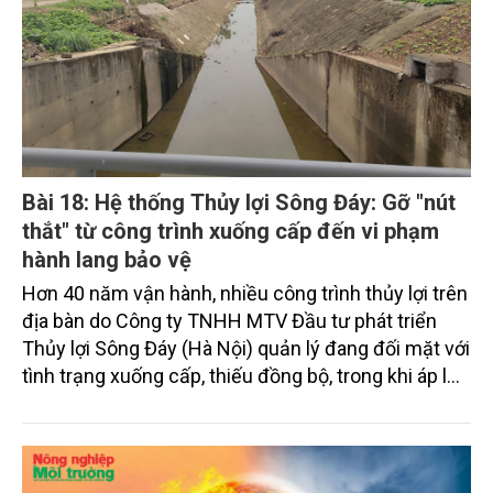
Bài 18: Hệ thống Thủy lợi Sông Đáy: Gỡ "nút
thắt" từ công trình xuống cấp đến vi phạm
hành lang bảo vệ
Hơn 40 năm vận hành, nhiều công trình thủy lợi trên
địa bàn do Công ty TNHH MTV Đầu tư phát triển
Thủy lợi Sông Đáy (Hà Nội) quản lý đang đối mặt với
tình trạng xuống cấp, thiếu đồng bộ, trong khi áp lực
từ đô thị hóa, công nghiệp hóa và ô nhiễm môi
trường ngày càng gia tăng. Không chỉ đảm bảo tưới
tiêu cho hàng chục nghìn héc-ta đất nông nghiệp,
đơn vị còn phải giải quyết hàng nghìn vụ vi phạm