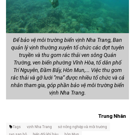
Để bảo vệ môi trường biển vịnh Nha Trang, Ban
quản lý vịnh thường xuyên tổ chức các đợt tuyên
truyền và thu gom rác thải ven sông Quán
Trường, ven biển phường Vĩnh Hòa, tổ dân phố
Trí Nguyên, Đầm Bấy, Hòn Mun,... Việc thu gom
rác thải và gỡ lưới “ma” được nhiều tổ chức và cá
nhân tham gia, góp phần bảo vệ môi trường biển
vịnh Nha Trang.
Trung Nhân
Tags
vịnh Nha Trang
sở nông nghiệp và môi trường
rạn san hô
biến đổi khí hậu
hòn Mun