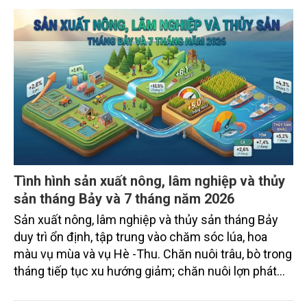
Tình hình sản xuất nông, lâm nghiệp và thủy
sản tháng Bảy và 7 tháng năm 2026
Sản xuất nông, lâm nghiệp và thủy sản tháng Bảy
duy trì ổn định, tập trung vào chăm sóc lúa, hoa
màu vụ mùa và vụ Hè -Thu. Chăn nuôi trâu, bò trong
tháng tiếp tục xu hướng giảm; chăn nuôi lợn phát
triển ổn định; chăn nuôi gia cầm duy trì đà tăng
trưởng khá. Diện tích rừng trồng mới và sản lượng