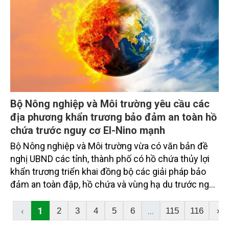
hành lang công trình, xử lý tình trạng xả rác, nước
thải và từng bước triển khai cơ chế thu phí tiêu
thoát nước đối với các khu công nghiệp.
Bộ Nông nghiệp và Môi trường yêu cầu các
địa phương khẩn trương bảo đảm an toàn hồ
chứa trước nguy cơ El-Nino mạnh
Bộ Nông nghiệp và Môi trường vừa có văn bản đề
nghị UBND các tỉnh, thành phố có hồ chứa thủy lợi
khẩn trương triển khai đồng bộ các giải pháp bảo
đảm an toàn đập, hồ chứa và vùng hạ du trước nguy
cơ El-Nino cường độ mạnh, tiềm ẩn mưa lũ cực
đoan trong mùa mưa lũ năm 2026.
‹
1
...
2
3
4
5
6
115
116
›