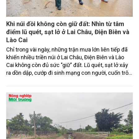
Khi núi đồi không còn giữ đất: Nhìn từ tâm
điểm lũ quét, sạt lở ở Lai Châu, Điện Biên và
Lào Cai
Chỉ trong vài ngày, những trận mưa lớn liên tiếp đã
khiến nhiều triền núi ở Lai Châu, Điện Biên và Lào
Cai không còn đủ sức "giữ" đất. Lũ quét, sạt lở xảy
ra dồn dập, cướp đi sinh mạng con người, cuốn trôi
nhà cửa, chia cắt giao thông và để lại những khoảng
trống khó lấp đầy giữa núi rừng Tây Bắc. Đằng sau
hơn 255 tỷ đồng thiệt hại không chỉ là những con
số, mà còn là lời cảnh báo ngày càng rõ nét về thiên
tai cực đoan trong bối cảnh biến đổi khí hậu, đòi hỏi
cách tiếp cận mới trong phòng ngừa và thích ứng.