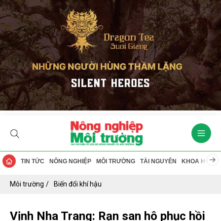
TIN TỨC
NÔNG NGHIỆP
MÔI TRƯỜNG
TÀI NGUYÊN
KHOA HỌC
Môi trường
Biến đổi khí hậu
Vịnh Nha Trang: Rạn san hô phục hồi