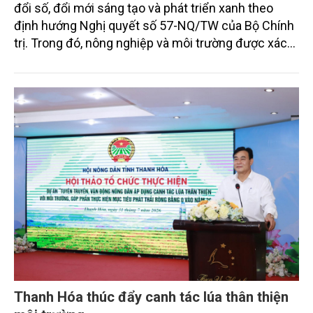
đổi số, đổi mới sáng tạo và phát triển xanh theo
định hướng Nghị quyết số 57-NQ/TW của Bộ Chính
trị. Trong đó, nông nghiệp và môi trường được xác
định là hai lĩnh vực trọng điểm chịu tác động sâu
sắc bởi các tiến bộ công nghệ và cam kết bền vững
toàn cầu, đặc biệt là mục tiêu đưa phát thải ròng
bằng 0 (Net-Zero) vào năm 2050.
Thanh Hóa thúc đẩy canh tác lúa thân thiện