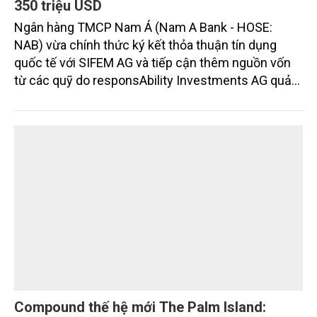
350 triệu USD
Ngân hàng TMCP Nam Á (Nam A Bank - HOSE:
NAB) vừa chính thức ký kết thỏa thuận tín dụng
quốc tế với SIFEM AG và tiếp cận thêm nguồn vốn
từ các quỹ do responsAbility Investments AG quản
lý, nâng tổng quy mô dòng vốn mà ngân hàng này
thu hút thành công từ đầu năm đến nay lên gần 350
triệu USD.
Compound thế hệ mới The Palm Island: