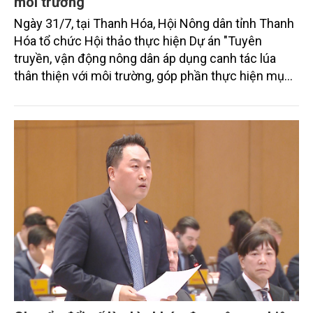
môi trường
Ngày 31/7, tại Thanh Hóa, Hội Nông dân tỉnh Thanh
Hóa tổ chức Hội thảo thực hiện Dự án "Tuyên
truyền, vận động nông dân áp dụng canh tác lúa
thân thiện với môi trường, góp phần thực hiện mục
tiêu phát thải ròng bằng 0 vào năm 2050". Chương
trình thu hút sự tham gia của đông đảo đại biểu đến
từ các cơ quan quản lý nhà nước, đơn vị nghiên cứu,
doanh nghiệp, hợp tác xã và nông dân đang trực
tiếp triển khai mô hình sản xuất lúa phát thải thấp.