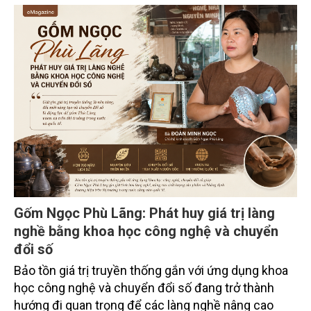
tỉnh Lai Châu tổ chức ngày 10/7/2026. Hội thảo thu
hút sự tham gia của hơn 100 đại biểu là lãnh đạo
các đơn vị thuộc Bộ Nông nghiệp và Môi trường,
chuyên gia, nhà khoa học, Sở Nông nghiệp và Môi
trường tỉnh Lai Châu và đại diện các cơ quan đơn vị
doanh nghiệp ở các tỉnh miền núi phía Bắc.
Gốm Ngọc Phù Lãng: Phát huy giá trị làng
nghề bằng khoa học công nghệ và chuyển
đổi số
Bảo tồn giá trị truyền thống gắn với ứng dụng khoa
học công nghệ và chuyển đổi số đang trở thành
hướng đi quan trọng để các làng nghề nâng cao