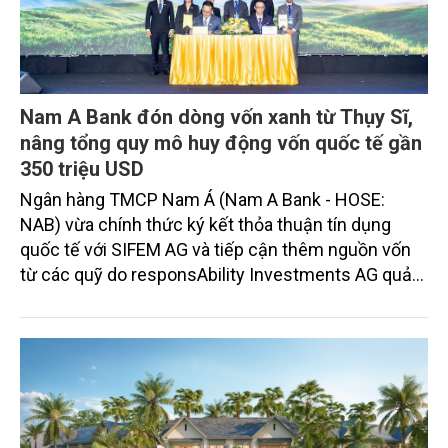
Nam A Bank đón dòng vốn xanh từ Thụy Sĩ,
nâng tổng quy mô huy động vốn quốc tế gần
350 triệu USD
Ngân hàng TMCP Nam Á (Nam A Bank - HOSE:
NAB) vừa chính thức ký kết thỏa thuận tín dụng
quốc tế với SIFEM AG và tiếp cận thêm nguồn vốn
từ các quỹ do responsAbility Investments AG quản
lý, nâng tổng quy mô dòng vốn mà ngân hàng này
thu hút thành công từ đầu năm đến nay lên gần 350
triệu USD.