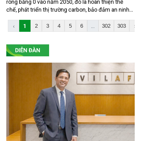
ròng bằng 0 vào năm 2050, đó là hoàn thiện thể
chế, phát triển thị trường carbon, bảo đảm an ninh
năng lượng gắn với chuyển dịch năng lượng xanh,
bền vững, thúc đẩy chuyển đổi xanh trong các
‹
1
...
2
3
4
5
6
302
303
›
ngành kinh tế, phát huy vai trò của các hệ sinh thái
tự nhiên trong hấp thụ và lưu giữ carbon.
DIỄN ĐÀN