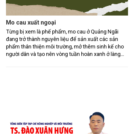
Mo cau xuất ngoại
Từng bị xem là phế phẩm, mo cau ở Quảng Ngãi
đang trở thành nguyên liệu để sản xuất các sản
phẩm thân thiện môi trường, mở thêm sinh kế cho
người dân và tạo nên vòng tuần hoàn xanh ở làng
quê. Trải qua chặng đường dài (từ 2020 đến nay),
chén, dĩa... từ mo cau đã được thị trường trong nước
và quốc tế đón nhận.