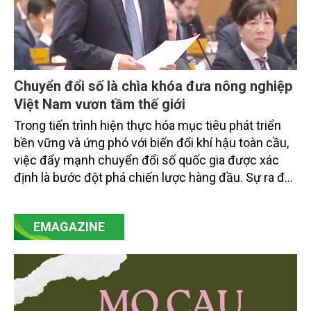
Chuyển đổi số là chìa khóa đưa nông nghiệp
Việt Nam vươn tầm thế giới
Trong tiến trình hiện thực hóa mục tiêu phát triển
bền vững và ứng phó với biến đổi khí hậu toàn cầu,
việc đẩy mạnh chuyển đổi số quốc gia được xác
định là bước đột phá chiến lược hàng đầu. Sự ra đời
của Nghị quyết số 57-NQ/TW đã trở thành động lực
mạnh mẽ, thúc đẩy quá trình cải cách toàn diện,
EMAGAZINE
minh bạch hóa chuỗi cung ứng và nâng cao hiệu
quả quản lý môi trường, đặc biệt trong hai lĩnh vực
then chốt là nông nghiệp và môi trường.