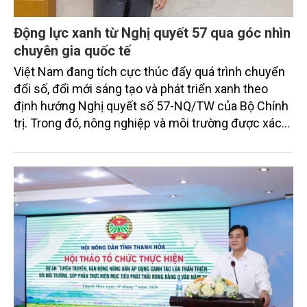
Động lực xanh từ Nghị quyết 57 qua góc nhìn
chuyên gia quốc tế
Việt Nam đang tích cực thúc đẩy quá trình chuyển
đổi số, đổi mới sáng tạo và phát triển xanh theo
định hướng Nghị quyết số 57-NQ/TW của Bộ Chính
trị. Trong đó, nông nghiệp và môi trường được xác
định là hai lĩnh vực trọng điểm chịu tác động sâu
sắc bởi các tiến bộ công nghệ và cam kết bền vững
toàn cầu, đặc biệt là mục tiêu đưa phát thải ròng
bằng 0 (Net-Zero) vào năm 2050.