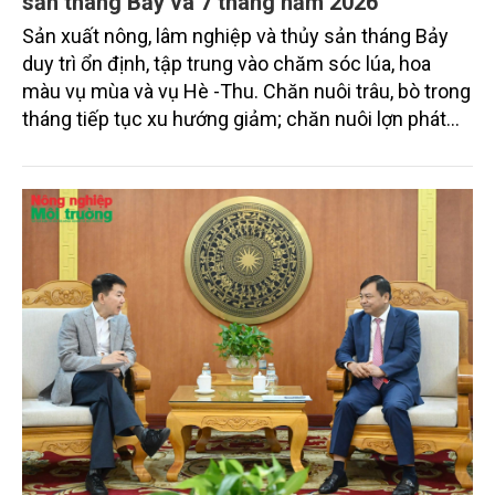
sản tháng Bảy và 7 tháng năm 2026
Sản xuất nông, lâm nghiệp và thủy sản tháng Bảy
duy trì ổn định, tập trung vào chăm sóc lúa, hoa
màu vụ mùa và vụ Hè -Thu. Chăn nuôi trâu, bò trong
tháng tiếp tục xu hướng giảm; chăn nuôi lợn phát
triển ổn định; chăn nuôi gia cầm duy trì đà tăng
trưởng khá. Diện tích rừng trồng mới và sản lượng
thủy sản đều tăng nhẹ.