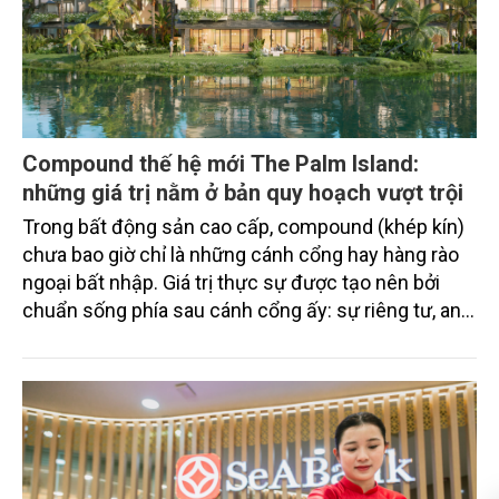
Compound thế hệ mới The Palm Island:
những giá trị nằm ở bản quy hoạch vượt trội
Trong bất động sản cao cấp, compound (khép kín)
chưa bao giờ chỉ là những cánh cổng hay hàng rào
ngoại bất nhập. Giá trị thực sự được tạo nên bởi
chuẩn sống phía sau cánh cổng ấy: sự riêng tư, an
ninh, cộng đồng cư dân tinh hoa và hệ tiện ích, dịch
vụ được thiết kế dành riêng cho họ.