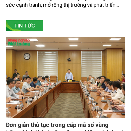
sức cạnh tranh, mở rộng thị trường và phát triển
bền vững. Tại làng gốm Phù Lãng, xã Phù Lãng, tỉnh
Bắc Ninh, nhiều nghệ nhân và cơ sở sản xuất đã
TIN TỨC
chủ động đổi mới tư duy, đầu tư công nghệ, xây
dựng thương hiệu trên nền tảng giá trị truyền thống.
Đơn giản thủ tục trong cấp mã số vùng