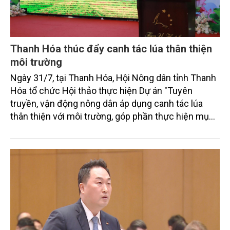
Thanh Hóa thúc đẩy canh tác lúa thân thiện
môi trường
Ngày 31/7, tại Thanh Hóa, Hội Nông dân tỉnh Thanh
Hóa tổ chức Hội thảo thực hiện Dự án "Tuyên
truyền, vận động nông dân áp dụng canh tác lúa
thân thiện với môi trường, góp phần thực hiện mục
tiêu phát thải ròng bằng 0 vào năm 2050". Chương
trình thu hút sự tham gia của đông đảo đại biểu đến
từ các cơ quan quản lý nhà nước, đơn vị nghiên cứu,
doanh nghiệp, hợp tác xã và nông dân đang trực
tiếp triển khai mô hình sản xuất lúa phát thải thấp.