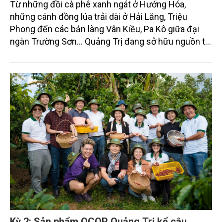
Từ những đồi cà phê xanh ngát ở Hướng Hóa,
những cánh đồng lúa trải dài ở Hải Lăng, Triệu
Phong đến các bản làng Vân Kiều, Pa Kô giữa đại
ngàn Trường Sơn… Quảng Trị đang sở hữu nguồn tài
nguyên phong phú để phát triển du lịch nông
nghiệp, du lịch cộng đồng theo hướng bền vững.
Không chỉ tạo thêm sinh kế, nâng cao giá trị sản
xuất cho người dân nông thôn, hướng đi này còn
góp phần bảo tồn văn hóa bản địa, phát huy giá trị
sản phẩm OCOP và xây dựng nền kinh tế nông thôn
đa giá trị. Phóng viên (PV) Tạp chí Nông nghiệp và
Môi trường đã có cuộc trao đổi với ông Hồ Văn
Hoan, Phó Giám đốc Sở Văn hóa, Thể thao và Du
lịch tỉnh Quảng Trị về định hướng phát triển loại hình
du lịch giàu tiềm năng này.
Kỳ 2: Sản phẩm OCOP Quảng Trị kể câu