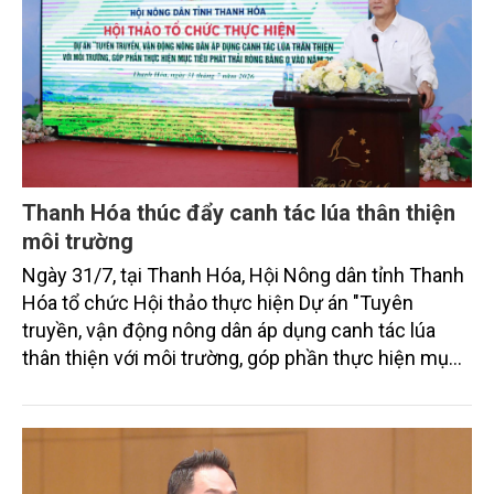
Thanh Hóa thúc đẩy canh tác lúa thân thiện
môi trường
Ngày 31/7, tại Thanh Hóa, Hội Nông dân tỉnh Thanh
Hóa tổ chức Hội thảo thực hiện Dự án "Tuyên
truyền, vận động nông dân áp dụng canh tác lúa
thân thiện với môi trường, góp phần thực hiện mục
tiêu phát thải ròng bằng 0 vào năm 2050". Chương
trình thu hút sự tham gia của đông đảo đại biểu đến
từ các cơ quan quản lý nhà nước, đơn vị nghiên cứu,
doanh nghiệp, hợp tác xã và nông dân đang trực