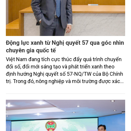
Động lực xanh từ Nghị quyết 57 qua góc nhìn
chuyên gia quốc tế
Việt Nam đang tích cực thúc đẩy quá trình chuyển
đổi số, đổi mới sáng tạo và phát triển xanh theo
định hướng Nghị quyết số 57-NQ/TW của Bộ Chính
trị. Trong đó, nông nghiệp và môi trường được xác
định là hai lĩnh vực trọng điểm chịu tác động sâu
sắc bởi các tiến bộ công nghệ và cam kết bền vững
toàn cầu, đặc biệt là mục tiêu đưa phát thải ròng
bằng 0 (Net-Zero) vào năm 2050.