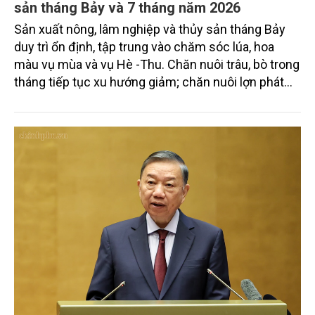
Tình hình sản xuất nông, lâm nghiệp và thủy
sản tháng Bảy và 7 tháng năm 2026
Sản xuất nông, lâm nghiệp và thủy sản tháng Bảy
duy trì ổn định, tập trung vào chăm sóc lúa, hoa
màu vụ mùa và vụ Hè -Thu. Chăn nuôi trâu, bò trong
tháng tiếp tục xu hướng giảm; chăn nuôi lợn phát
triển ổn định; chăn nuôi gia cầm duy trì đà tăng
trưởng khá. Diện tích rừng trồng mới và sản lượng
thủy sản đều tăng nhẹ.