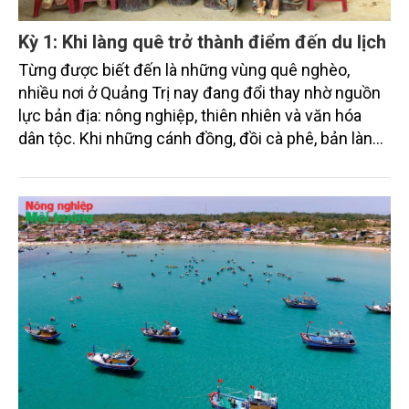
Kỳ 1: Khi làng quê trở thành điểm đến du lịch
Từng được biết đến là những vùng quê nghèo,
nhiều nơi ở Quảng Trị nay đang đổi thay nhờ nguồn
lực bản địa: nông nghiệp, thiên nhiên và văn hóa
dân tộc. Khi những cánh đồng, đồi cà phê, bản làng
hay làng chài ven biển trở thành điểm đến trải
nghiệm, người dân không chỉ bán nông sản mà còn
bán những giá trị văn hóa và câu chuyện của quê
hương mình. Từ Tân Hóa, Rum Ho đến Chênh Vênh,
du lịch nông nghiệp và du lịch cộng đồng đang trở
thành "chiếc chìa khóa" mở ra sinh kế xanh, giúp
người dân Quảng Trị thoát nghèo và phát triển bền
vững.