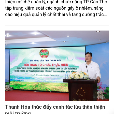
TP. Cần Thơ: Nâng cao hiệu lực, hiệu quả
quản lý môi trường trong giai đoạn mới
Trong 6 tháng đầu năm 2026, cùng với việc hoàn
thiện cơ chế quản lý, ngành chức năng TP. Cần Thơ
tập trung kiểm soát các nguồn gây ô nhiễm, nâng
cao hiệu quả quản lý chất thải và tăng cường trách
nhiệm của các tổ chức, cá nhân trong thực thi pháp
luật về môi trường tạo nền tảng cho mục tiêu phát
triển kinh tế - xã hội bền vững.