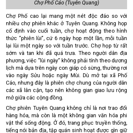
Chợ Phố Cáo (Tuyên Quang)
Chợ Phố cao lại mang một nét độc đáo so với
nhiều chợ phiên khác ở Tuyên Quang. Không họp
cố định vào cuối tuần, chợ hoạt động theo hình
thức “phiên lùi”, cứ 6 ngày họp một lần, mỗi tuần
lại lùi một ngày so với tuần trước. Chợ họp từ rất
sớm và tan khi đã quá trưa. Theo người dân địa
phương, việc “lùi ngày” không phải tính theo dương
lịch mà dựa trên ngày con giáp có sừng, thường rơi
vào ngày Sửu hoặc ngày Mùi. Dù mở tại xã Phố
Cáo, nhưng đây là phiên chợ chung của người dân
các xã lân cận, tạo nên không gian giao lưu rộng
mở giữa các cộng đồng.
Chợ phiên Tuyên Quang không chỉ là nơi trao đổi
hàng hóa, mà còn là một không gian văn hóa phi
vật thể sống động. Ở đó, trang phục truyền thống,
tiếng nói bản địa, tập quán sinh hoạt được gìn giữ