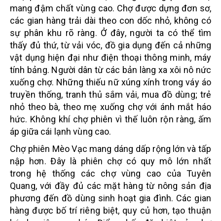
mang đậm chất vùng cao. Chợ được dựng đơn sơ,
các gian hàng trải dài theo con dốc nhỏ, không có
sự phân khu rõ ràng. Ở đây, người ta có thể tìm
thấy đủ thứ, từ vải vóc, đồ gia dụng đến cả những
vật dụng hiện đại như điện thoại thông minh, máy
tính bảng. Người dân từ các bản làng xa xôi nô nức
xuống chợ. Những thiếu nữ xúng xính trong váy áo
truyền thống, tranh thủ sắm vải, mua đồ dùng; trẻ
nhỏ theo bà, theo mẹ xuống chợ với ánh mắt háo
hức. Không khí chợ phiên vì thế luôn rộn ràng, ấm
áp giữa cái lạnh vùng cao.
Chợ phiên Mèo Vạc mang dáng dấp rộng lớn và tấp
nập hơn. Đây là phiên chợ có quy mô lớn nhất
trong hệ thống các chợ vùng cao của Tuyên
Quang, với đầy đủ các mặt hàng từ nông sản địa
phương đến đồ dùng sinh hoạt gia đình. Các gian
hàng được bố trí riêng biệt, quy củ hơn, tạo thuận