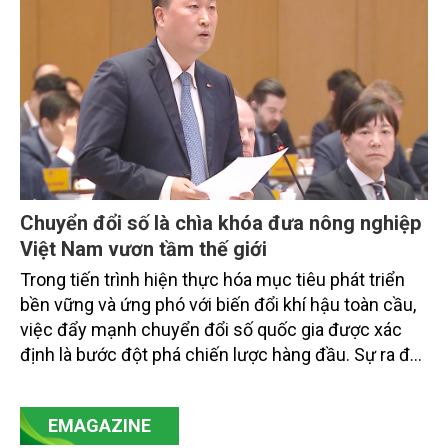
tiếp triển khai mô hình sản xuất lúa phát thải thấp.
Chuyển đổi số là chìa khóa đưa nông nghiệp
Việt Nam vươn tầm thế giới
Trong tiến trình hiện thực hóa mục tiêu phát triển
bền vững và ứng phó với biến đổi khí hậu toàn cầu,
việc đẩy mạnh chuyển đổi số quốc gia được xác
định là bước đột phá chiến lược hàng đầu. Sự ra đời
của Nghị quyết số 57-NQ/TW đã trở thành động lực
mạnh mẽ, thúc đẩy quá trình cải cách toàn diện,
EMAGAZINE
minh bạch hóa chuỗi cung ứng và nâng cao hiệu