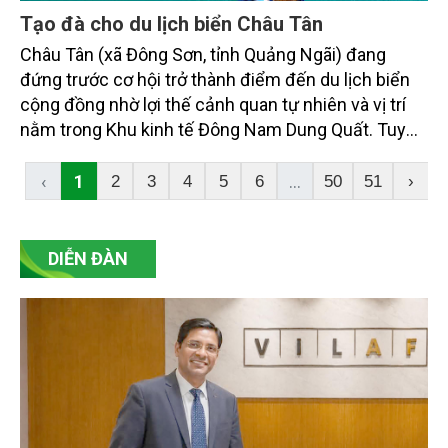
Tạo đà cho du lịch biển Châu Tân
Châu Tân (xã Đông Sơn, tỉnh Quảng Ngãi) đang
đứng trước cơ hội trở thành điểm đến du lịch biển
cộng đồng nhờ lợi thế cảnh quan tự nhiên và vị trí
nằm trong Khu kinh tế Đông Nam Dung Quất. Tuy
nhiên, khi khu vực đồng thời nằm trong quy hoạch
phát triển đô thị, bài toán đặt ra là làm thế nào để
‹
1
...
2
3
4
5
6
50
51
›
khai thác hiệu quả tiềm năng du lịch trước mắt
nhưng vẫn bảo đảm định hướng phát triển lâu dài.
DIỄN ĐÀN