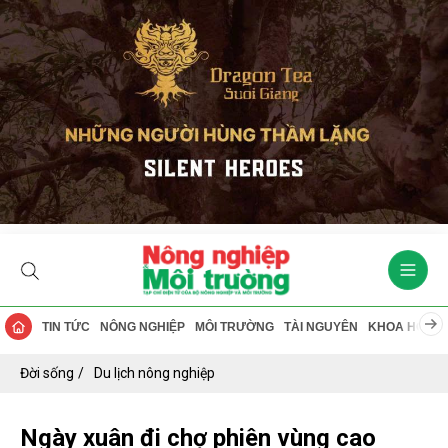
TIN TỨC
NÔNG NGHIỆP
MÔI TRƯỜNG
TÀI NGUYÊN
KHOA HỌC
Đời sống
Du lịch nông nghiệp
Ngày xuân đi chợ phiên vùng cao