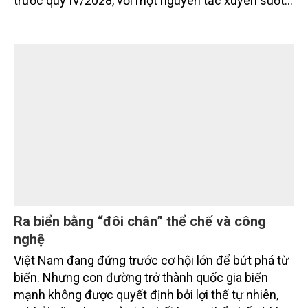
Khánh Hòa: Giải phóng mặt bằng đường sắt
tốc độ cao gắn với bài toán đất rừng, đất lúa
và sinh kế người dân
Tỉnh Khánh Hòa đặt mục tiêu cơ bản hoàn thành
giải phóng mặt bằng tuyến chính dự án tuyến
đường sắt tốc độ cao Bắc – Nam qua địa phận tỉnh
trước quý IV/2028, với một nguyên tắc xuyên suốt:
người dân phải có nơi ở mới trước khi bị thu hồi đất.