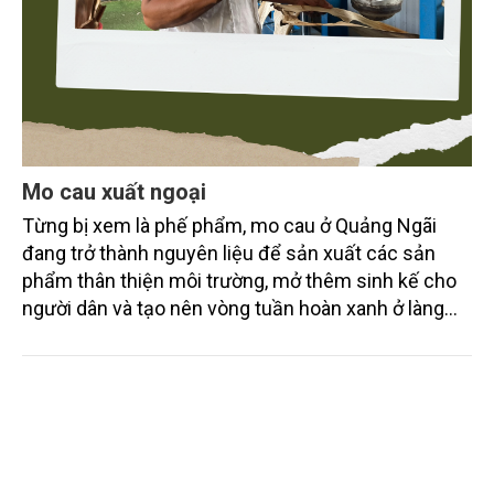
Mo cau xuất ngoại
Từng bị xem là phế phẩm, mo cau ở Quảng Ngãi
đang trở thành nguyên liệu để sản xuất các sản
phẩm thân thiện môi trường, mở thêm sinh kế cho
người dân và tạo nên vòng tuần hoàn xanh ở làng
quê. Trải qua chặng đường dài (từ 2020 đến nay),
chén, dĩa... từ mo cau đã được thị trường trong nước
và quốc tế đón nhận.