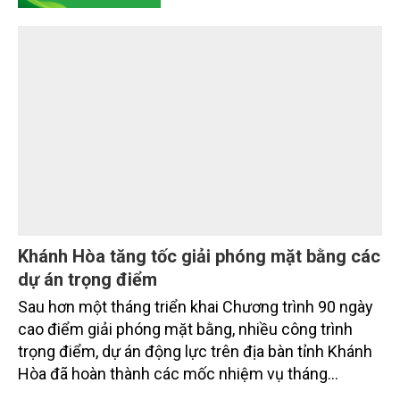
thống điện năng lượng mặt trời tại Nhà máy Dược
Thú y Cai Lậy (Mekovet), tọa lạc ở phường Cai Lậy,
tỉnh Đồng Tháp.
TÀI NGUYÊN