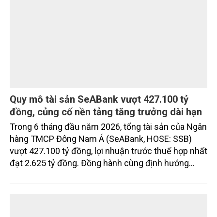
Quy mô tài sản SeABank vượt 427.100 tỷ
đồng, củng cố nền tảng tăng trưởng dài hạn
Trong 6 tháng đầu năm 2026, tổng tài sản của Ngân
hàng TMCP Đông Nam Á (SeABank, HOSE: SSB)
vượt 427.100 tỷ đồng, lợi nhuận trước thuế hợp nhất
đạt 2.625 tỷ đồng. Đồng hành cùng định hướng
giảm mặt bằng lãi suất để hỗ trợ nền kinh tế,
SeABank tiếp tục duy trì hoạt động hiệu quả, mở