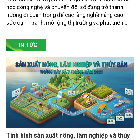
đổi số
Bảo tồn giá trị truyền thống gắn với ứng dụng khoa
học công nghệ và chuyển đổi số đang trở thành
hướng đi quan trọng để các làng nghề nâng cao
sức cạnh tranh, mở rộng thị trường và phát triển
bền vững. Tại làng gốm Phù Lãng, xã Phù Lãng, tỉnh
Bắc Ninh, nhiều nghệ nhân và cơ sở sản xuất đã
TIN TỨC
chủ động đổi mới tư duy, đầu tư công nghệ, xây
dựng thương hiệu trên nền tảng giá trị truyền thống.