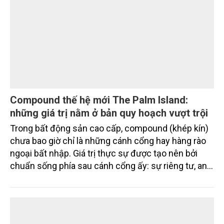
Compound thế hệ mới The Palm Island:
những giá trị nằm ở bản quy hoạch vượt trội
Trong bất động sản cao cấp, compound (khép kín)
chưa bao giờ chỉ là những cánh cổng hay hàng rào
ngoại bất nhập. Giá trị thực sự được tạo nên bởi
chuẩn sống phía sau cánh cổng ấy: sự riêng tư, an
ninh, cộng đồng cư dân tinh hoa và hệ tiện ích, dịch
vụ được thiết kế dành riêng cho họ.