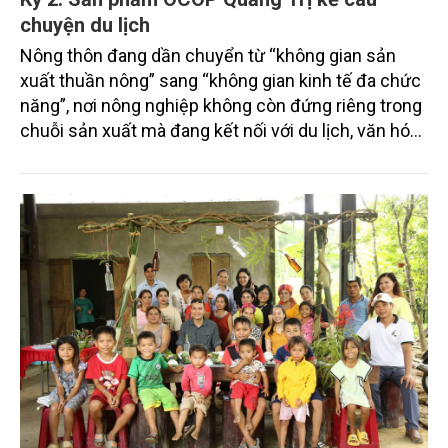
chuyện du lịch
Nông thôn đang dần chuyển từ “không gian sản
xuất thuần nông” sang “không gian kinh tế đa chức
năng”, nơi nông nghiệp không còn đứng riêng trong
chuỗi sản xuất mà đang kết nối với du lịch, văn hóa
và sinh thái để tạo nên những giá trị mới. Khi mỗi
sản phẩm OCOP trở thành một câu chuyện, mỗi
vùng quê trở thành một điểm đến và mỗi người
nông dân trở thành chủ thể của hành trình ấy, du
lịch nông nghiệp không chỉ mở rộng thị trường cho
nông sản mà còn mở ra con đường phát triển bền
vững cho nông thôn.