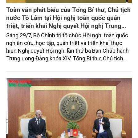
Toàn văn phát biểu của Tổng Bí thư, Chủ tịch
nước Tô Lâm tại Hội nghị toàn quốc quán
triệt, triển khai Nghị quyết Hội nghị Trung
ương 3, khóa XIV
Sáng 29/7, Bộ Chính trị tổ chức Hội nghị toàn quốc
nghiên cứu, học tập, quán triệt và triển khai thực
hiện Nghị quyết Hội nghị lần thứ ba Ban Chấp hành
Trung ương Đảng khóa XIV. Tổng Bí thư, Chủ tịch
nước Tô Lâm đã có bài phát biểu chỉ đạo quan
trọng. Tạp chí Nông nghiệp và Môi trường trân trọng
giới thiệu toàn văn bài phát biểu của đồng chí Tổng
Bí thư, Chủ tịch nước.