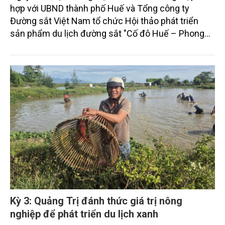
hợp với UBND thành phố Huế và Tổng công ty
Đường sắt Việt Nam tổ chức Hội thảo phát triển
sản phẩm du lịch đường sắt "Cố đô Huế – Phong
Nha: Hành trình kỳ quan – Di sản thế giới", đồng thời
ký kết Biên bản ghi nhớ hợp tác giai đoạn 2026–
2030 nhằm phát triển tuyến tàu du lịch chuyên đề
đầu tiên kết nối chuỗi di sản, văn hóa và thiên nhiên
đặc sắc của miền Trung.
Kỳ 3: Quảng Trị đánh thức giá trị nông
nghiệp để phát triển du lịch xanh