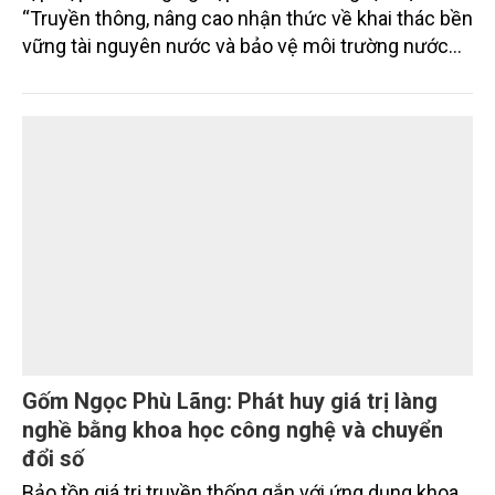
“Truyền thông, nâng cao nhận thức về khai thác bền
vững tài nguyên nước và bảo vệ môi trường nước
xuyên biên giới” do Tạp chí Nông nghiệp và Môi
trường phối hợp với Sở Nông nghiệp và Môi trường
tỉnh Lai Châu tổ chức ngày 10/7/2026. Hội thảo thu
hút sự tham gia của hơn 100 đại biểu là lãnh đạo
các đơn vị thuộc Bộ Nông nghiệp và Môi trường,
chuyên gia, nhà khoa học, Sở Nông nghiệp và Môi
trường tỉnh Lai Châu và đại diện các cơ quan đơn vị
doanh nghiệp ở các tỉnh miền núi phía Bắc.
Gốm Ngọc Phù Lãng: Phát huy giá trị làng
nghề bằng khoa học công nghệ và chuyển