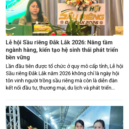
Lễ hội Sầu riêng Đắk Lắk 2026: Nâng tầm
ngành hàng, kiến tạo hệ sinh thái phát triển
bền vững
Lần đầu tiên được tổ chức ở quy mô cấp tỉnh, Lễ hội
Sầu riêng Đắk Lắk năm 2026 không chỉ là ngày hội
tôn vinh người trồng sầu riêng mà còn là diễn đàn
kết nối đầu tư, thương mại, du lịch và phát triển
chuỗi giá trị ngành hàng. Với chủ đề "Sầu riêng Đắk
Lắk - Kết nối vươn xa", chuỗi 17 hoạt động của lễ hội
được kỳ vọng tạo động lực quảng bá thương hiệu,
mở rộng thị trường xuất khẩu và từng bước hình
thành hệ sinh thái sầu riêng phát triển bền vững.