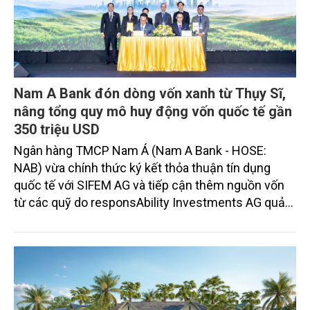
Nam A Bank đón dòng vốn xanh từ Thụy Sĩ,
nâng tổng quy mô huy động vốn quốc tế gần
350 triệu USD
Ngân hàng TMCP Nam Á (Nam A Bank - HOSE:
NAB) vừa chính thức ký kết thỏa thuận tín dụng
quốc tế với SIFEM AG và tiếp cận thêm nguồn vốn
từ các quỹ do responsAbility Investments AG quản
lý, nâng tổng quy mô dòng vốn mà ngân hàng này
thu hút thành công từ đầu năm đến nay lên gần 350
triệu USD.