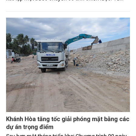
"khai thác biển" sang "quản trị biển hiện đại"; từ
"phát triển kinh tế ven biển" sang "xây dựng quốc
gia biển mạnh". Trong bước chuyển ấy, ngành Nông
nghiệp và Môi trường giữ vai trò đặc biệt quan trọng,
từ hoàn thiện thể chế, quy hoạch không gian biển,
quản lý tài nguyên đến bảo vệ môi trường, phục hồi
hệ sinh thái và kiến tạo sinh kế bền vững cho người
dân ven biển, hải đảo.
Khánh Hòa tăng tốc giải phóng mặt bằng các
dự án trọng điểm