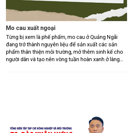
Mo cau xuất ngoại
Từng bị xem là phế phẩm, mo cau ở Quảng Ngãi
đang trở thành nguyên liệu để sản xuất các sản
phẩm thân thiện môi trường, mở thêm sinh kế cho
người dân và tạo nên vòng tuần hoàn xanh ở làng
quê. Trải qua chặng đường dài (từ 2020 đến nay),
chén, dĩa... từ mo cau đã được thị trường trong nước
và quốc tế đón nhận.