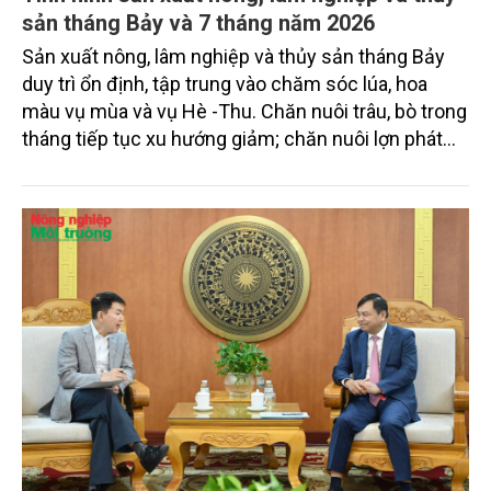
sản tháng Bảy và 7 tháng năm 2026
Sản xuất nông, lâm nghiệp và thủy sản tháng Bảy
duy trì ổn định, tập trung vào chăm sóc lúa, hoa
màu vụ mùa và vụ Hè -Thu. Chăn nuôi trâu, bò trong
tháng tiếp tục xu hướng giảm; chăn nuôi lợn phát
triển ổn định; chăn nuôi gia cầm duy trì đà tăng
trưởng khá. Diện tích rừng trồng mới và sản lượng
thủy sản đều tăng nhẹ.