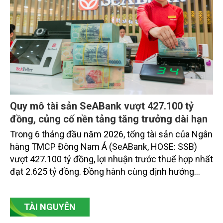
Quy mô tài sản SeABank vượt 427.100 tỷ
đồng, củng cố nền tảng tăng trưởng dài hạn
Trong 6 tháng đầu năm 2026, tổng tài sản của Ngân
hàng TMCP Đông Nam Á (SeABank, HOSE: SSB)
vượt 427.100 tỷ đồng, lợi nhuận trước thuế hợp nhất
đạt 2.625 tỷ đồng. Đồng hành cùng định hướng
giảm mặt bằng lãi suất để hỗ trợ nền kinh tế,
SeABank tiếp tục duy trì hoạt động hiệu quả, mở
TÀI NGUYÊN
rộng tín dụng, củng cố nguồn vốn và đảm bảo các
chỉ tiêu an toàn.