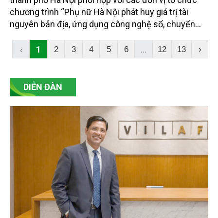
chương trình “Phụ nữ Hà Nội phát huy giá trị tài
nguyên bản địa, ứng dụng công nghệ số, chuyển
đổi xanh trong kinh tế tập thể”. Sự kiện không chỉ
tạo diễn đàn kết nối các mô hình kinh tế do phụ nữ
‹
1
...
2
3
4
5
6
12
13
›
làm chủ, mà còn đánh dấu sự ra đời của Hợp tác xã
Du lịch chăm sóc sức khỏe và phát triển nông dược
Ba Vì GREEN - mô hình liên kết sản xuất, dịch vụ và
DIỄN ĐÀN
du lịch dựa trên thế mạnh thiên nhiên, văn hóa của
địa phương.