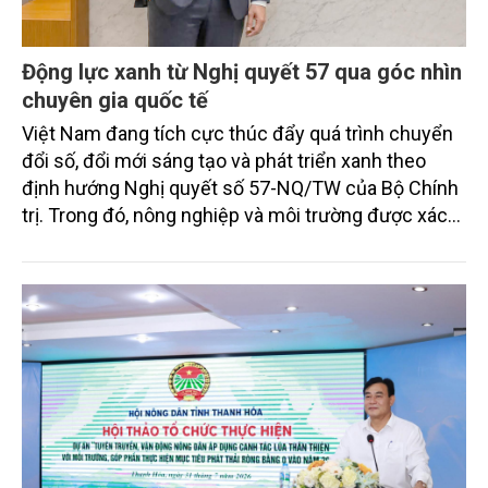
Động lực xanh từ Nghị quyết 57 qua góc nhìn
chuyên gia quốc tế
Việt Nam đang tích cực thúc đẩy quá trình chuyển
đổi số, đổi mới sáng tạo và phát triển xanh theo
định hướng Nghị quyết số 57-NQ/TW của Bộ Chính
trị. Trong đó, nông nghiệp và môi trường được xác
định là hai lĩnh vực trọng điểm chịu tác động sâu
sắc bởi các tiến bộ công nghệ và cam kết bền vững
toàn cầu, đặc biệt là mục tiêu đưa phát thải ròng
bằng 0 (Net-Zero) vào năm 2050.