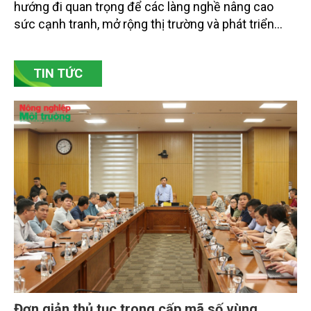
hướng đi quan trọng để các làng nghề nâng cao
sức cạnh tranh, mở rộng thị trường và phát triển
bền vững. Tại làng gốm Phù Lãng, xã Phù Lãng, tỉnh
Bắc Ninh, nhiều nghệ nhân và cơ sở sản xuất đã
TIN TỨC
chủ động đổi mới tư duy, đầu tư công nghệ, xây
dựng thương hiệu trên nền tảng giá trị truyền thống.
Đơn giản thủ tục trong cấp mã số vùng