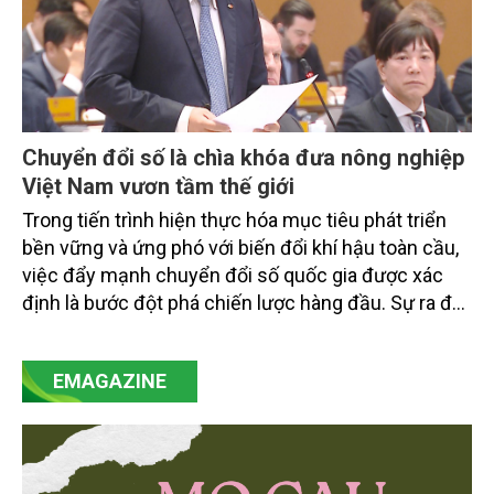
Chuyển đổi số là chìa khóa đưa nông nghiệp
Việt Nam vươn tầm thế giới
Trong tiến trình hiện thực hóa mục tiêu phát triển
bền vững và ứng phó với biến đổi khí hậu toàn cầu,
việc đẩy mạnh chuyển đổi số quốc gia được xác
định là bước đột phá chiến lược hàng đầu. Sự ra đời
của Nghị quyết số 57-NQ/TW đã trở thành động lực
mạnh mẽ, thúc đẩy quá trình cải cách toàn diện,
EMAGAZINE
minh bạch hóa chuỗi cung ứng và nâng cao hiệu
quả quản lý môi trường, đặc biệt trong hai lĩnh vực
then chốt là nông nghiệp và môi trường.