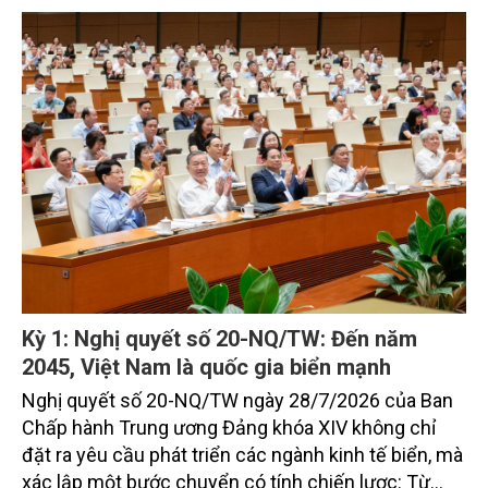
vững, trở thành động lực quan trọng thúc đẩy tăng
trưởng của tỉnh đến năm 2030, tầm nhìn đến năm
2045.
Kỳ 1: Nghị quyết số 20-NQ/TW: Đến năm
2045, Việt Nam là quốc gia biển mạnh
Nghị quyết số 20-NQ/TW ngày 28/7/2026 của Ban
Chấp hành Trung ương Đảng khóa XIV không chỉ
đặt ra yêu cầu phát triển các ngành kinh tế biển, mà
xác lập một bước chuyển có tính chiến lược: Từ