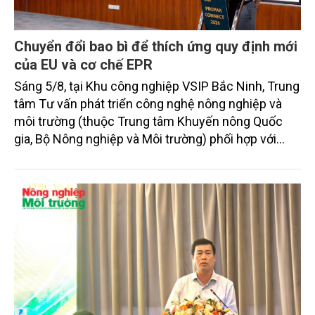
Chuyển đổi bao bì để thích ứng quy định mới
của EU và cơ chế EPR
Sáng 5/8, tại Khu công nghiệp VSIP Bắc Ninh, Trung
tâm Tư vấn phát triển công nghệ nông nghiệp và
môi trường (thuộc Trung tâm Khuyến nông Quốc
gia, Bộ Nông nghiệp và Môi trường) phối hợp với
Informa Markets Vietnam tổ chức Hội thảo
"Chuyển đổi bao bì: Sẵn sàng cho quy định EU
(PPWR) hiệu lực tháng 8/2026 và cơ chế EPR". Hội
thảo thu hút sự tham gia của đại diện cơ quan quản
lý, chuyên gia, hiệp hội ngành hàng và đông đảo
doanh nghiệp nhằm cập nhật những quy định mới
về quản lý bao bì, thúc đẩy chuyển đổi xanh và nâng
cao năng lực cạnh tranh của doanh nghiệp Việt
Nam trong bối cảnh hội nhập quốc tế.