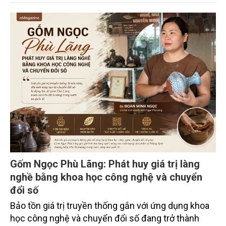
trường phối hợp với Sở Nông nghiệp và Môi trường
tỉnh Lai Châu tổ chức ngày 10/7/2026. Hội thảo thu
hút sự tham gia của hơn 100 đại biểu là lãnh đạo
các đơn vị thuộc Bộ Nông nghiệp và Môi trường,
chuyên gia, nhà khoa học, Sở Nông nghiệp và Môi
trường tỉnh Lai Châu và đại diện các cơ quan đơn vị
doanh nghiệp ở các tỉnh miền núi phía Bắc.
Gốm Ngọc Phù Lãng: Phát huy giá trị làng
nghề bằng khoa học công nghệ và chuyển
đổi số
Bảo tồn giá trị truyền thống gắn với ứng dụng khoa
học công nghệ và chuyển đổi số đang trở thành