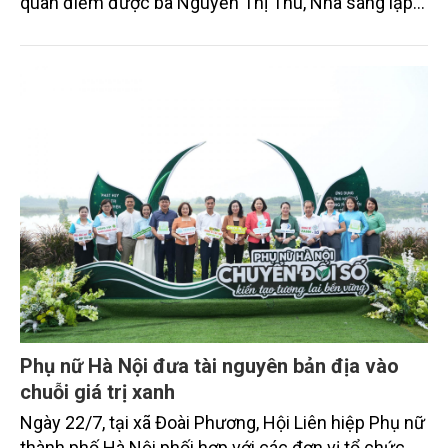
quan điểm được bà Nguyễn Thị Thu, Nhà sáng lập
hệ sinh thái MEVI, chia sẻ trong cuộc trao đổi với
phóng viên Tạp chí Nông nghiệp và Môi trường về
con đường phát triển kinh tế cộng đồng theo hướng
xanh, bền vững.
Phụ nữ Hà Nội đưa tài nguyên bản địa vào
chuỗi giá trị xanh
Ngày 22/7, tại xã Đoài Phương, Hội Liên hiệp Phụ nữ
thành phố Hà Nội phối hợp với các đơn vị tổ chức