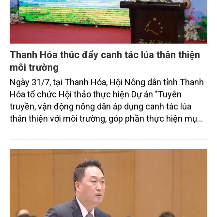
Thanh Hóa thúc đẩy canh tác lúa thân thiện
môi trường
Ngày 31/7, tại Thanh Hóa, Hội Nông dân tỉnh Thanh
Hóa tổ chức Hội thảo thực hiện Dự án "Tuyên
truyền, vận động nông dân áp dụng canh tác lúa
thân thiện với môi trường, góp phần thực hiện mục
tiêu phát thải ròng bằng 0 vào năm 2050". Chương
trình thu hút sự tham gia của đông đảo đại biểu đến
từ các cơ quan quản lý nhà nước, đơn vị nghiên cứu,
doanh nghiệp, hợp tác xã và nông dân đang trực
tiếp triển khai mô hình sản xuất lúa phát thải thấp.