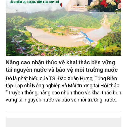
Nâng cao nhận thức về khai thác bền vững
tài nguyên nước và bảo vệ môi trường nước
Đó là phát biểu của TS. Đào Xuân Hưng, Tổng Biên
tập Tạp chí Nông nghiệp và Môi trường tại Hội thảo
“Truyền thông, nâng cao nhận thức về khai thác bền
vững tài nguyên nước và bảo vệ môi trường nước
xuyên biên giới” do Tạp chí Nông nghiệp và Môi
trường phối hợp với Sở Nông nghiệp và Môi trường
tỉnh Lai Châu tổ chức ngày 10/7/2026. Hội thảo thu