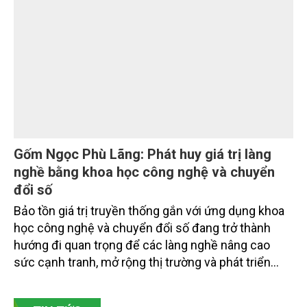
hút sự tham gia của hơn 100 đại biểu là lãnh đạo
các đơn vị thuộc Bộ Nông nghiệp và Môi trường,
chuyên gia, nhà khoa học, Sở Nông nghiệp và Môi
trường tỉnh Lai Châu và đại diện các cơ quan đơn vị
doanh nghiệp ở các tỉnh miền núi phía Bắc.
Gốm Ngọc Phù Lãng: Phát huy giá trị làng
nghề bằng khoa học công nghệ và chuyển
đổi số
Bảo tồn giá trị truyền thống gắn với ứng dụng khoa
học công nghệ và chuyển đổi số đang trở thành
hướng đi quan trọng để các làng nghề nâng cao
sức cạnh tranh, mở rộng thị trường và phát triển