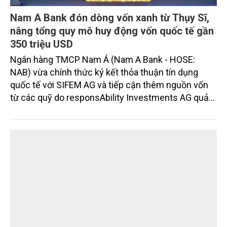
Nam A Bank đón dòng vốn xanh từ Thụy Sĩ,
nâng tổng quy mô huy động vốn quốc tế gần
350 triệu USD
Ngân hàng TMCP Nam Á (Nam A Bank - HOSE:
NAB) vừa chính thức ký kết thỏa thuận tín dụng
quốc tế với SIFEM AG và tiếp cận thêm nguồn vốn
từ các quỹ do responsAbility Investments AG quản
lý, nâng tổng quy mô dòng vốn mà ngân hàng này
thu hút thành công từ đầu năm đến nay lên gần 350
triệu USD.