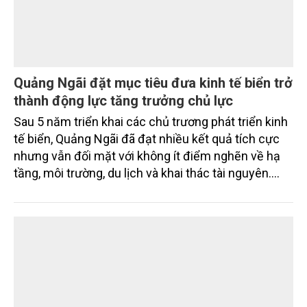
Quảng Ngãi đặt mục tiêu đưa kinh tế biển trở
thành động lực tăng trưởng chủ lực
Sau 5 năm triển khai các chủ trương phát triển kinh
tế biển, Quảng Ngãi đã đạt nhiều kết quả tích cực
nhưng vẫn đối mặt với không ít điểm nghẽn về hạ
tầng, môi trường, du lịch và khai thác tài nguyên.
Nghị quyết mới của Ban Chấp hành Đảng bộ tỉnh
đặt mục tiêu đưa kinh tế biển phát triển nhanh, bền
vững, trở thành động lực quan trọng thúc đẩy tăng
trưởng của tỉnh đến năm 2030, tầm nhìn đến năm
2045.