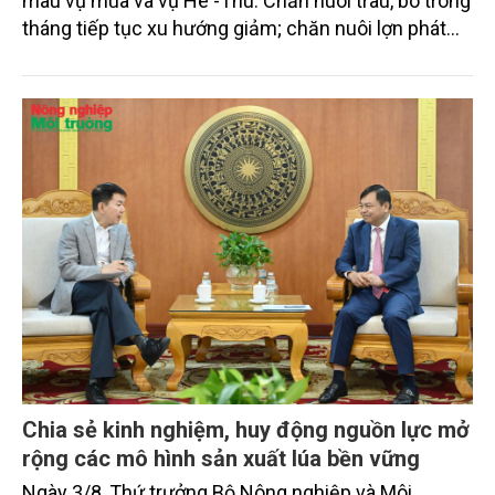
duy trì ổn định, tập trung vào chăm sóc lúa, hoa
màu vụ mùa và vụ Hè -Thu. Chăn nuôi trâu, bò trong
tháng tiếp tục xu hướng giảm; chăn nuôi lợn phát
triển ổn định; chăn nuôi gia cầm duy trì đà tăng
trưởng khá. Diện tích rừng trồng mới và sản lượng
thủy sản đều tăng nhẹ.
Chia sẻ kinh nghiệm, huy động nguồn lực mở