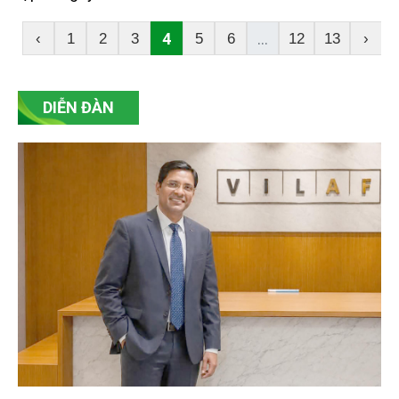
4
...
‹
1
2
3
5
6
12
13
›
DIỄN ĐÀN