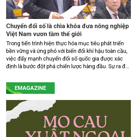
Chuyển đổi số là chìa khóa đưa nông nghiệp
Việt Nam vươn tầm thế giới
Trong tiến trình hiện thực hóa mục tiêu phát triển
bền vững và ứng phó với biến đổi khí hậu toàn cầu,
việc đẩy mạnh chuyển đổi số quốc gia được xác
định là bước đột phá chiến lược hàng đầu. Sự ra đời
của Nghị quyết số 57-NQ/TW đã trở thành động lực
mạnh mẽ, thúc đẩy quá trình cải cách toàn diện,
EMAGAZINE
minh bạch hóa chuỗi cung ứng và nâng cao hiệu
quả quản lý môi trường, đặc biệt trong hai lĩnh vực
then chốt là nông nghiệp và môi trường.