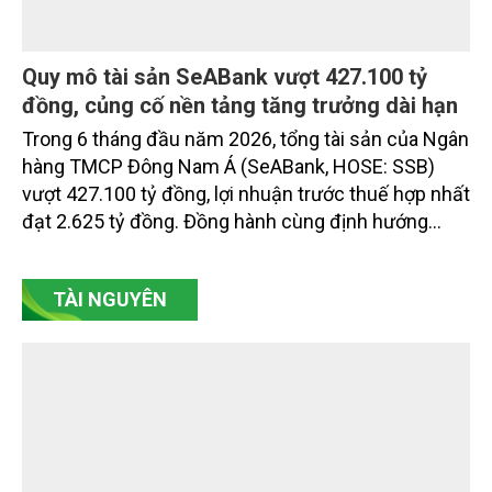
Quy mô tài sản SeABank vượt 427.100 tỷ
đồng, củng cố nền tảng tăng trưởng dài hạn
Trong 6 tháng đầu năm 2026, tổng tài sản của Ngân
hàng TMCP Đông Nam Á (SeABank, HOSE: SSB)
vượt 427.100 tỷ đồng, lợi nhuận trước thuế hợp nhất
đạt 2.625 tỷ đồng. Đồng hành cùng định hướng
giảm mặt bằng lãi suất để hỗ trợ nền kinh tế,
SeABank tiếp tục duy trì hoạt động hiệu quả, mở
TÀI NGUYÊN
rộng tín dụng, củng cố nguồn vốn và đảm bảo các
chỉ tiêu an toàn.