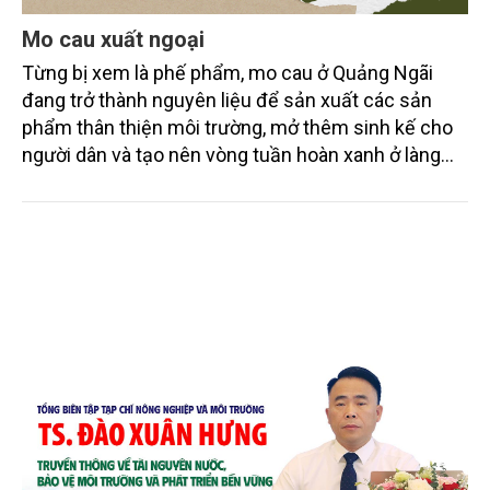
Mo cau xuất ngoại
Từng bị xem là phế phẩm, mo cau ở Quảng Ngãi
đang trở thành nguyên liệu để sản xuất các sản
phẩm thân thiện môi trường, mở thêm sinh kế cho
người dân và tạo nên vòng tuần hoàn xanh ở làng
quê. Trải qua chặng đường dài (từ 2020 đến nay),
chén, dĩa... từ mo cau đã được thị trường trong nước
và quốc tế đón nhận.