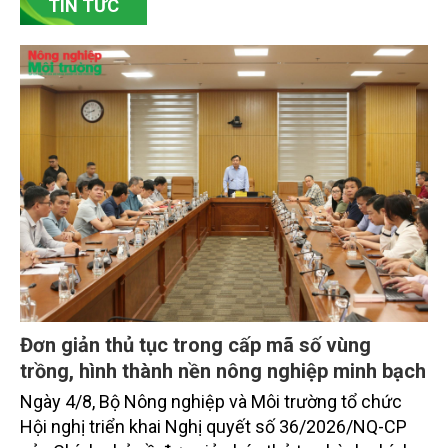
bền vững. Tại làng gốm Phù Lãng, xã Phù Lãng, tỉnh
Bắc Ninh, nhiều nghệ nhân và cơ sở sản xuất đã
TIN TỨC
chủ động đổi mới tư duy, đầu tư công nghệ, xây
dựng thương hiệu trên nền tảng giá trị truyền thống.
Đơn giản thủ tục trong cấp mã số vùng
trồng, hình thành nền nông nghiệp minh bạch
Ngày 4/8, Bộ Nông nghiệp và Môi trường tổ chức