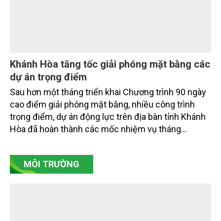
quản lý tài nguyên đến bảo vệ môi trường, phục hồi
hệ sinh thái và kiến tạo sinh kế bền vững cho người
dân ven biển, hải đảo.
Khánh Hòa tăng tốc giải phóng mặt bằng các
dự án trọng điểm
Sau hơn một tháng triển khai Chương trình 90 ngày
cao điểm giải phóng mặt bằng, nhiều công trình
trọng điểm, dự án động lực trên địa bàn tỉnh Khánh
Hòa đã hoàn thành các mốc nhiệm vụ tháng
7/2026. Trong khi đó, các dự án thuộc nhóm nhiệm
vụ tháng 8 và tháng 9 đang được tiếp tục triển khai
MÔI TRƯỜNG
với tiến độ khác nhau.