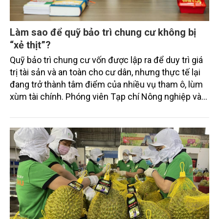
Làm sao để quỹ bảo trì chung cư không bị
“xẻ thịt”?
Quỹ bảo trì chung cư vốn được lập ra để duy trì giá
trị tài sản và an toàn cho cư dân, nhưng thực tế lại
đang trở thành tâm điểm của nhiều vụ tham ô, lùm
xùm tài chính. Phóng viên Tạp chí Nông nghiệp và
Môi trường đã có cuộc trao đổi với Luật sư Trương
Ngọc Liêu (Đoàn Luật sư Hà Nội) để đi tìm lời giải
cho bài toán minh bạch hóa dòng tiền này.