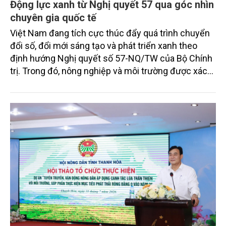
Động lực xanh từ Nghị quyết 57 qua góc nhìn
chuyên gia quốc tế
Việt Nam đang tích cực thúc đẩy quá trình chuyển
đổi số, đổi mới sáng tạo và phát triển xanh theo
định hướng Nghị quyết số 57-NQ/TW của Bộ Chính
trị. Trong đó, nông nghiệp và môi trường được xác
định là hai lĩnh vực trọng điểm chịu tác động sâu
sắc bởi các tiến bộ công nghệ và cam kết bền vững
toàn cầu, đặc biệt là mục tiêu đưa phát thải ròng
bằng 0 (Net-Zero) vào năm 2050.