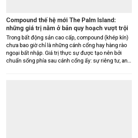
Compound thế hệ mới The Palm Island:
những giá trị nằm ở bản quy hoạch vượt trội
Trong bất động sản cao cấp, compound (khép kín)
chưa bao giờ chỉ là những cánh cổng hay hàng rào
ngoại bất nhập. Giá trị thực sự được tạo nên bởi
chuẩn sống phía sau cánh cổng ấy: sự riêng tư, an
ninh, cộng đồng cư dân tinh hoa và hệ tiện ích, dịch
vụ được thiết kế dành riêng cho họ.