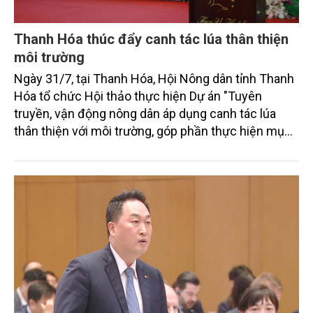
Thanh Hóa thúc đẩy canh tác lúa thân thiện
môi trường
Ngày 31/7, tại Thanh Hóa, Hội Nông dân tỉnh Thanh
Hóa tổ chức Hội thảo thực hiện Dự án "Tuyên
truyền, vận động nông dân áp dụng canh tác lúa
thân thiện với môi trường, góp phần thực hiện mục
tiêu phát thải ròng bằng 0 vào năm 2050". Chương
trình thu hút sự tham gia của đông đảo đại biểu đến
từ các cơ quan quản lý nhà nước, đơn vị nghiên cứu,
doanh nghiệp, hợp tác xã và nông dân đang trực
tiếp triển khai mô hình sản xuất lúa phát thải thấp.