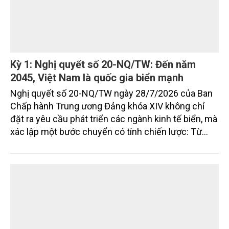
Kỳ 1: Nghị quyết số 20-NQ/TW: Đến năm
2045, Việt Nam là quốc gia biển mạnh
Nghị quyết số 20-NQ/TW ngày 28/7/2026 của Ban
Chấp hành Trung ương Đảng khóa XIV không chỉ
đặt ra yêu cầu phát triển các ngành kinh tế biển, mà
xác lập một bước chuyển có tính chiến lược: Từ
"khai thác biển" sang "quản trị biển hiện đại"; từ
"phát triển kinh tế ven biển" sang "xây dựng quốc
gia biển mạnh". Trong bước chuyển ấy, ngành Nông
nghiệp và Môi trường giữ vai trò đặc biệt quan trọng,
từ hoàn thiện thể chế, quy hoạch không gian biển,