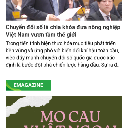
Chuyển đổi số là chìa khóa đưa nông nghiệp
Việt Nam vươn tầm thế giới
Trong tiến trình hiện thực hóa mục tiêu phát triển
bền vững và ứng phó với biến đổi khí hậu toàn cầu,
việc đẩy mạnh chuyển đổi số quốc gia được xác
định là bước đột phá chiến lược hàng đầu. Sự ra đời
của Nghị quyết số 57-NQ/TW đã trở thành động lực
mạnh mẽ, thúc đẩy quá trình cải cách toàn diện,
EMAGAZINE
minh bạch hóa chuỗi cung ứng và nâng cao hiệu
quả quản lý môi trường, đặc biệt trong hai lĩnh vực
then chốt là nông nghiệp và môi trường.