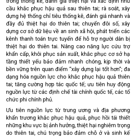
trong thống kê, đánh giá thiệt hại và xác định nhu
cầu khắc phục hậu quả sau thiên tai; rà soát, xây
dựng hệ thống chỉ tiêu thống kê, đánh giá nhanh và
đầy đủ thiệt hại do thiên tai; chuyển đôi số, xây
dựng cơ sở dữ liệu về an sinh xã hội, phát triển các
kênh thanh toán trực tuyến để hỗ trợ người dân bị
thiệt hại do thiên tai. Nâng cao năng lực cứu trợ
khẩn cấp, khôi phục sản xuất, khắc phục cơ sở hạ
tầng thiết yếu bảo đảm nhanh chóng, kịp thời và
bền vững trên quan điểm ‘‘xây dựng lại tốt hơn”; đa
dạng hóa nguồn lực cho khắc phục hậu quả thiên
tai; tăng cường hợp tác quốc tế; ưu tiên huy động
nguồn lực từ các định chế tài chính quốc tế, các tổ
chức phi chính phủ.
Ưu tiên nguồn lực từ trung ương và địa phương
khẩn trương khắc phục hậu quả, phục hồi tái thiết
những khu vực bị ảnh hưởng, thiệt hại nghiêm trọng
do thiên tai, chú trọng bảo đảm chỗ ở và sinh kế