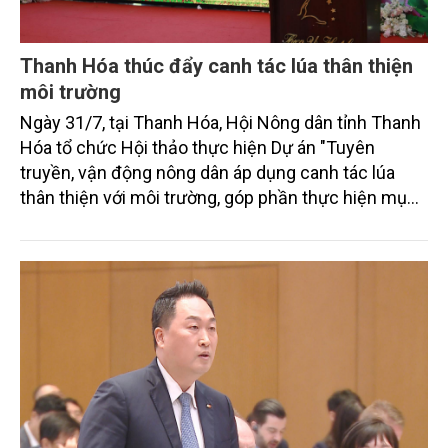
Thanh Hóa thúc đẩy canh tác lúa thân thiện
môi trường
Ngày 31/7, tại Thanh Hóa, Hội Nông dân tỉnh Thanh
Hóa tổ chức Hội thảo thực hiện Dự án "Tuyên
truyền, vận động nông dân áp dụng canh tác lúa
thân thiện với môi trường, góp phần thực hiện mục
tiêu phát thải ròng bằng 0 vào năm 2050". Chương
trình thu hút sự tham gia của đông đảo đại biểu đến
từ các cơ quan quản lý nhà nước, đơn vị nghiên cứu,
doanh nghiệp, hợp tác xã và nông dân đang trực
tiếp triển khai mô hình sản xuất lúa phát thải thấp.