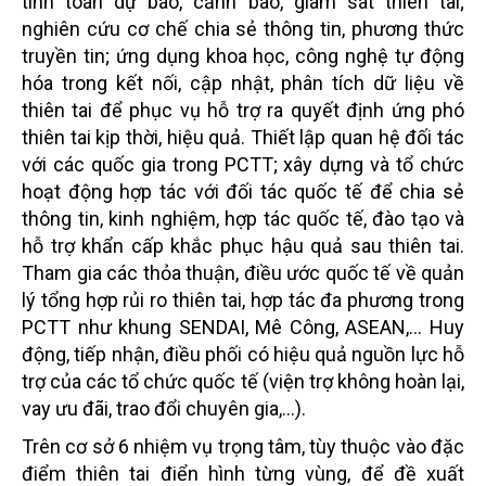
tính toán dự báo, cảnh báo, giám sát thiên tai;
nghiên cứu cơ chế chia sẻ thông tin, phương thức
truyền tin; ứng dụng khoa học, công nghệ tự động
hóa trong kết nối, cập nhật, phân tích dữ liệu về
thiên tai để phục vụ hỗ trợ ra quyết định ứng phó
thiên tai kịp thời, hiệu quả. Thiết lập quan hệ đối tác
với các quốc gia trong PCTT; xây dựng và tổ chức
hoạt động hợp tác với đối tác quốc tế để chia sẻ
thông tin, kinh nghiệm, hợp tác quốc tế, đào tạo và
hỗ trợ khẩn cấp khắc phục hậu quả sau thiên tai.
Tham gia các thỏa thuận, điều ước quốc tế về quản
lý tổng hợp rủi ro thiên tai, hợp tác đa phương trong
PCTT như khung SENDAI, Mê Công, ASEAN,... Huy
động, tiếp nhận, điều phối có hiệu quả nguồn lực hỗ
trợ của các tổ chức quốc tế (viện trợ không hoàn lại,
vay ưu đãi, trao đổi chuyên gia,...).
Trên cơ sở 6 nhiệm vụ trọng tâm, tùy thuộc vào đặc
điểm thiên tai điển hình từng vùng, để đề xuất