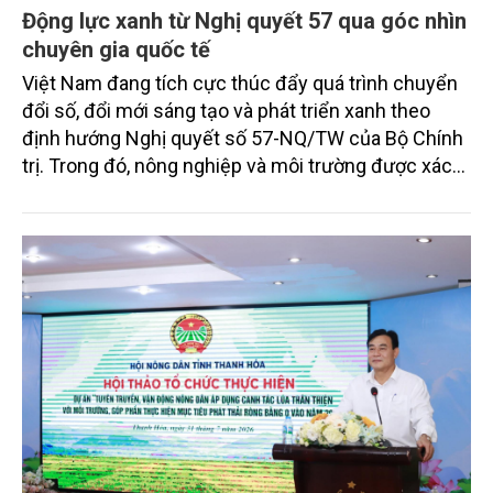
Động lực xanh từ Nghị quyết 57 qua góc nhìn
chuyên gia quốc tế
Việt Nam đang tích cực thúc đẩy quá trình chuyển
đổi số, đổi mới sáng tạo và phát triển xanh theo
định hướng Nghị quyết số 57-NQ/TW của Bộ Chính
trị. Trong đó, nông nghiệp và môi trường được xác
định là hai lĩnh vực trọng điểm chịu tác động sâu
sắc bởi các tiến bộ công nghệ và cam kết bền vững
toàn cầu, đặc biệt là mục tiêu đưa phát thải ròng
bằng 0 (Net-Zero) vào năm 2050.