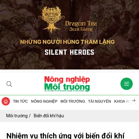
TIN TỨC
NÔNG NGHIỆP
MÔI TRƯỜNG
TÀI NGUYÊN
KHOA HỌC
Môi trường
Biến đổi khí hậu
Nhiệm vụ thích ứng với biến đổi khí