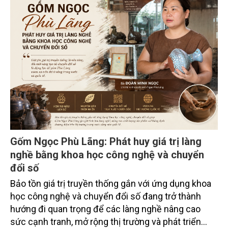
hút sự tham gia của hơn 100 đại biểu là lãnh đạo
các đơn vị thuộc Bộ Nông nghiệp và Môi trường,
chuyên gia, nhà khoa học, Sở Nông nghiệp và Môi
trường tỉnh Lai Châu và đại diện các cơ quan đơn vị
doanh nghiệp ở các tỉnh miền núi phía Bắc.
Gốm Ngọc Phù Lãng: Phát huy giá trị làng
nghề bằng khoa học công nghệ và chuyển
đổi số
Bảo tồn giá trị truyền thống gắn với ứng dụng khoa
học công nghệ và chuyển đổi số đang trở thành
hướng đi quan trọng để các làng nghề nâng cao
sức cạnh tranh, mở rộng thị trường và phát triển