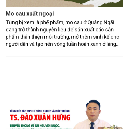
Mo cau xuất ngoại
Từng bị xem là phế phẩm, mo cau ở Quảng Ngãi
đang trở thành nguyên liệu để sản xuất các sản
phẩm thân thiện môi trường, mở thêm sinh kế cho
người dân và tạo nên vòng tuần hoàn xanh ở làng
quê. Trải qua chặng đường dài (từ 2020 đến nay),
chén, dĩa... từ mo cau đã được thị trường trong nước
và quốc tế đón nhận.