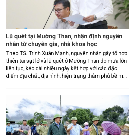
Lũ quét tại Mường Than, nhận định nguyên
nhân từ chuyên gia, nhà khoa học
Theo TS. Trịnh Xuân Mạnh, nguyên nhân gây tổ hợp
thiên tai sạt lở và lũ quét ở Mường Than do mưa lớn
liên tục, kéo dài nhiều ngày kết hợp với các đặc
điểm địa chất, địa hình, hiện trạng thảm phủ bề mặt
khiến lớp đất đá bề mặt bão hòa, bở rời, đồng thời
nước tích đọng dần trong các điền trũng tự nhiên
(hang động, hốc đá, hố nước…).