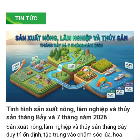
bền vững. Tại làng gốm Phù Lãng, xã Phù Lãng, tỉnh
Bắc Ninh, nhiều nghệ nhân và cơ sở sản xuất đã
TIN TỨC
chủ động đổi mới tư duy, đầu tư công nghệ, xây
dựng thương hiệu trên nền tảng giá trị truyền thống.
Tình hình sản xuất nông, lâm nghiệp và thủy
sản tháng Bảy và 7 tháng năm 2026
Sản xuất nông, lâm nghiệp và thủy sản tháng Bảy
duy trì ổn định, tập trung vào chăm sóc lúa, hoa