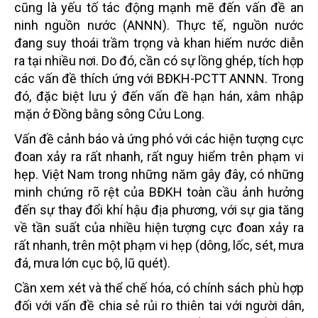
cũng là yếu tố tác động mạnh mẽ đến vấn đề an
ninh nguồn nước (ANNN). Thực tế, nguồn nước
đang suy thoái trầm trọng và khan hiếm nước diễn
ra tại nhiều nơi. Do đó, cần có sự lồng ghép, tích hợp
các vấn đề thích ứng với BĐKH-PCTT ANNN. Trong
đó, đặc biệt lưu ý đến vấn đề hạn hán, xâm nhập
mặn ở Đồng bằng sông Cửu Long.
Vấn đề cảnh báo và ứng phó với các hiện tượng cực
đoan xảy ra rất nhanh, rất nguy hiểm trên phạm vi
hẹp. Việt Nam trong những năm gây đây, có những
minh chứng rõ rệt của BĐKH toàn cầu ảnh hưởng
đến sự thay đổi khí hậu địa phương, với sự gia tăng
về tần suất của nhiều hiện tượng cực đoan xảy ra
rất nhanh, trên một phạm vi hẹp (dông, lốc, sét, mưa
đá, mưa lớn cục bộ, lũ quét).
Cần xem xét và thể chế hóa, có chính sách phù hợp
đối với vấn đề chia sẻ rủi ro thiên tai với người dân,