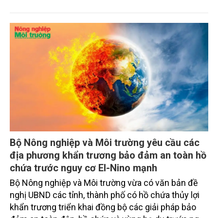
từ đô thị hóa, công nghiệp hóa và ô nhiễm môi
trường ngày càng gia tăng. Không chỉ đảm bảo tưới
tiêu cho hàng chục nghìn héc-ta đất nông nghiệp,
đơn vị còn phải giải quyết hàng nghìn vụ vi phạm
hành lang công trình, xử lý tình trạng xả rác, nước
thải và từng bước triển khai cơ chế thu phí tiêu
thoát nước đối với các khu công nghiệp.
Bộ Nông nghiệp và Môi trường yêu cầu các
địa phương khẩn trương bảo đảm an toàn hồ
chứa trước nguy cơ El-Nino mạnh
Bộ Nông nghiệp và Môi trường vừa có văn bản đề
nghị UBND các tỉnh, thành phố có hồ chứa thủy lợi
khẩn trương triển khai đồng bộ các giải pháp bảo