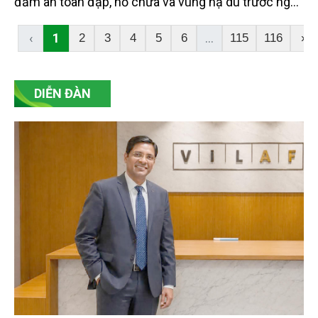
đảm an toàn đập, hồ chứa và vùng hạ du trước nguy
cơ El-Nino cường độ mạnh, tiềm ẩn mưa lũ cực
đoan trong mùa mưa lũ năm 2026.
‹
1
...
2
3
4
5
6
115
116
›
DIỄN ĐÀN