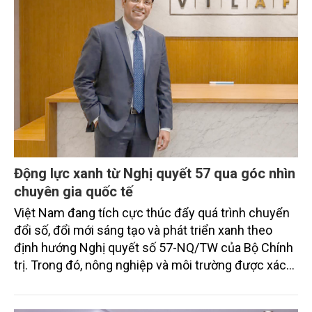
Động lực xanh từ Nghị quyết 57 qua góc nhìn
chuyên gia quốc tế
Việt Nam đang tích cực thúc đẩy quá trình chuyển
đổi số, đổi mới sáng tạo và phát triển xanh theo
định hướng Nghị quyết số 57-NQ/TW của Bộ Chính
trị. Trong đó, nông nghiệp và môi trường được xác
định là hai lĩnh vực trọng điểm chịu tác động sâu
sắc bởi các tiến bộ công nghệ và cam kết bền vững