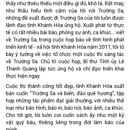
thấy như thiêu thiếu một điều gì đó, khó tả. Rất may,
như thấu hiểu tình cảm của tôi với Trường Sa,
những đề xuất được đi Trường Sa của tôi luôn được
lãnh đạo tỉnh Khánh Hòa ủng hộ. Xuất phát từ thực
tế có rất nhiều bài báo, phóng sự ảnh, ca khúc… viết
về Trường Sa, trong cuộc họp báo về tình hình phát
triển kinh tế - xã hội tỉnh Khánh Hòa năm 2011, tôi tỏ
bày ý tưởng
về việc tổ chức một cuộc thi sáng tác
về Trường Sa. Chủ trì cuộc họp, Bí thư Tỉnh ủy Lê
Thanh Quang lập tức ủng hộ và chỉ đạo triển khai
thực hiện ngay.
Cuộc thi thành công tốt đẹp, tỉnh Khánh Hòa xuất
bản cuốn “Trường Sa và biển, đảo quê hương”, tập
hợp những tác phẩm đạt giải thưởng, với nhiều thể
loại như báo hình, báo in, báo nói, báo ảnh, ca khúc.
Cho tới giờ, tôi luôn coi cuốn sách ấy như một kỷ
vật quý báu, thiêng liêng trong đời làm báo của
mình.