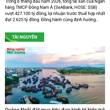
Trong 6 tháng đầu năm 2026, tổng tài sản của Ngân
hàng TMCP Đông Nam Á (SeABank, HOSE: SSB)
vượt 427.100 tỷ đồng, lợi nhuận trước thuế hợp nhất
đạt 2.625 tỷ đồng. Đồng hành cùng định hướng
giảm mặt bằng lãi suất để hỗ trợ nền kinh tế,
SeABank tiếp tục duy trì hoạt động hiệu quả, mở
TÀI NGUYÊN
rộng tín dụng, củng cố nguồn vốn và đảm bảo các
chỉ tiêu an toàn.
Quảng Ngãi đặt mục tiêu đưa kinh tế biển trở