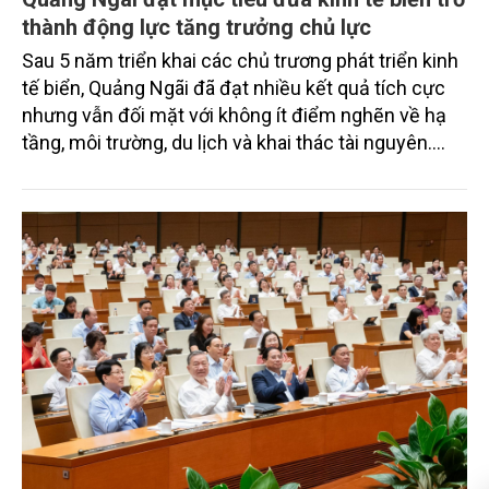
thành động lực tăng trưởng chủ lực
Sau 5 năm triển khai các chủ trương phát triển kinh
tế biển, Quảng Ngãi đã đạt nhiều kết quả tích cực
nhưng vẫn đối mặt với không ít điểm nghẽn về hạ
tầng, môi trường, du lịch và khai thác tài nguyên.
Nghị quyết mới của Ban Chấp hành Đảng bộ tỉnh
đặt mục tiêu đưa kinh tế biển phát triển nhanh, bền
vững, trở thành động lực quan trọng thúc đẩy tăng
trưởng của tỉnh đến năm 2030, tầm nhìn đến năm
2045.