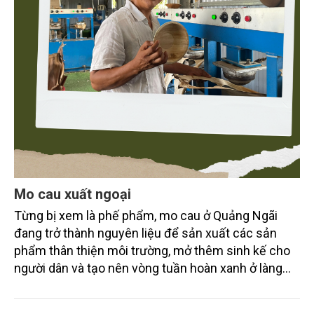
Mo cau xuất ngoại
Từng bị xem là phế phẩm, mo cau ở Quảng Ngãi
đang trở thành nguyên liệu để sản xuất các sản
phẩm thân thiện môi trường, mở thêm sinh kế cho
người dân và tạo nên vòng tuần hoàn xanh ở làng
quê. Trải qua chặng đường dài (từ 2020 đến nay),
chén, dĩa... từ mo cau đã được thị trường trong nước