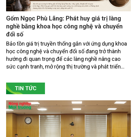
Gốm Ngọc Phù Lãng: Phát huy giá trị làng
nghề bằng khoa học công nghệ và chuyển
đổi số
Bảo tồn giá trị truyền thống gắn với ứng dụng khoa
học công nghệ và chuyển đổi số đang trở thành
hướng đi quan trọng để các làng nghề nâng cao
sức cạnh tranh, mở rộng thị trường và phát triển
bền vững. Tại làng gốm Phù Lãng, xã Phù Lãng, tỉnh
Bắc Ninh, nhiều nghệ nhân và cơ sở sản xuất đã
TIN TỨC
chủ động đổi mới tư duy, đầu tư công nghệ, xây
dựng thương hiệu trên nền tảng giá trị truyền thống.