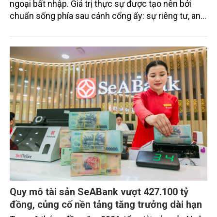
ngoại bất nhập. Giá trị thực sự được tạo nên bởi
chuẩn sống phía sau cánh cổng ấy: sự riêng tư, an
ninh, cộng đồng cư dân tinh hoa và hệ tiện ích, dịch
vụ được thiết kế dành riêng cho họ.
Quy mô tài sản SeABank vượt 427.100 tỷ
đồng, củng cố nền tảng tăng trưởng dài hạn