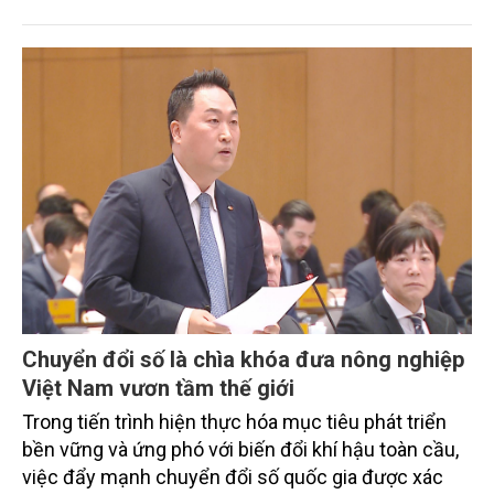
tiêu phát thải ròng bằng 0 vào năm 2050". Chương
trình thu hút sự tham gia của đông đảo đại biểu đến
từ các cơ quan quản lý nhà nước, đơn vị nghiên cứu,
doanh nghiệp, hợp tác xã và nông dân đang trực
tiếp triển khai mô hình sản xuất lúa phát thải thấp.
Chuyển đổi số là chìa khóa đưa nông nghiệp
Việt Nam vươn tầm thế giới
Trong tiến trình hiện thực hóa mục tiêu phát triển
bền vững và ứng phó với biến đổi khí hậu toàn cầu,
việc đẩy mạnh chuyển đổi số quốc gia được xác