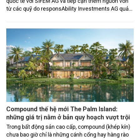
quốc tế với SIFEM AG và tiếp cận thêm nguồn vốn
từ các quỹ do responsAbility Investments AG quản
lý, nâng tổng quy mô dòng vốn mà ngân hàng này
thu hút thành công từ đầu năm đến nay lên gần 350
triệu USD.
Compound thế hệ mới The Palm Island:
những giá trị nằm ở bản quy hoạch vượt trội
Trong bất động sản cao cấp, compound (khép kín)
chưa bao giờ chỉ là những cánh cổng hay hàng rào