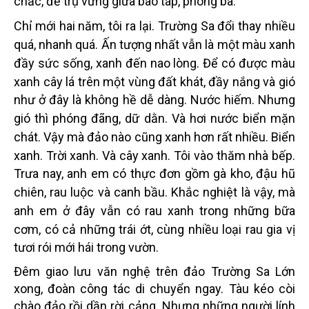
chắc, để trụ vững giữa bão táp, phong ba.
Chỉ mới hai năm, tôi ra lại. Trường Sa đổi thay nhiều
quá, nhanh quá. Ấn tượng nhất vẫn là một màu xanh
đầy sức sống, xanh đến nao lòng. Để có được màu
xanh cây lá trên một vùng đất khát, đầy nắng và gió
như ở đây là không hề dễ dàng. Nước hiếm. Nhưng
gió thì phóng đãng, dữ dằn. Và hơi nước biển mặn
chát. Vậy mà đảo nào cũng xanh hơn rất nhiều. Biển
xanh. Trời xanh. Và cây xanh. Tôi vào thăm nhà bếp.
Trưa nay, anh em có thực đơn gồm gà kho, đậu hũ
chiên, rau luộc và canh bầu. Khắc nghiệt là vậy, mà
anh em ở đây vẫn có rau xanh trong những bữa
cơm, có cả những trái ớt, cùng nhiều loại rau gia vị
tươi rói mới hái trong vườn.
Đêm giao lưu văn nghệ trên đảo Trường Sa Lớn
xong, đoàn công tác di chuyển ngay. Tàu kéo còi
chào đảo rồi dần rời cảng. Nhưng những người lính