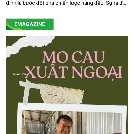
định là bước đột phá chiến lược hàng đầu. Sự ra đời
của Nghị quyết số 57-NQ/TW đã trở thành động lực
mạnh mẽ, thúc đẩy quá trình cải cách toàn diện,
EMAGAZINE
minh bạch hóa chuỗi cung ứng và nâng cao hiệu
quả quản lý môi trường, đặc biệt trong hai lĩnh vực
then chốt là nông nghiệp và môi trường.