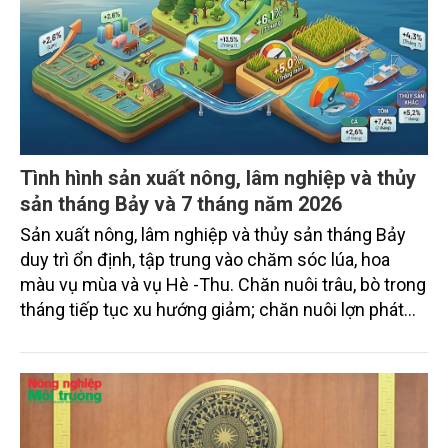
Tình hình sản xuất nông, lâm nghiệp và thủy
sản tháng Bảy và 7 tháng năm 2026
Sản xuất nông, lâm nghiệp và thủy sản tháng Bảy
duy trì ổn định, tập trung vào chăm sóc lúa, hoa
màu vụ mùa và vụ Hè -Thu. Chăn nuôi trâu, bò trong
tháng tiếp tục xu hướng giảm; chăn nuôi lợn phát
triển ổn định; chăn nuôi gia cầm duy trì đà tăng
trưởng khá. Diện tích rừng trồng mới và sản lượng
thủy sản đều tăng nhẹ.