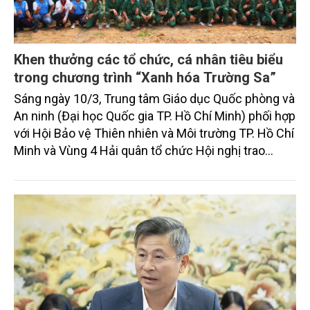
Khen thưởng các tổ chức, cá nhân tiêu biểu
trong chương trình “Xanh hóa Trường Sa”
Sáng ngày 10/3, Trung tâm Giáo dục Quốc phòng và
An ninh (Đại học Quốc gia TP. Hồ Chí Minh) phối hợp
với Hội Bảo vệ Thiên nhiên và Môi trường TP. Hồ Chí
Minh và Vùng 4 Hải quân tổ chức Hội nghị trao
quyết định khen thưởng cho các tổ chức, cá nhân
có thành tích xuất sắc trong thực hiện chương trình
“Xanh hóa Trường Sa”, giai đoạn 2024 - 2025, đồng
thời phát động, triển khai chương trình năm 2026.