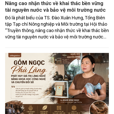
Nâng cao nhận thức về khai thác bền vững
tài nguyên nước và bảo vệ môi trường nước
Đó là phát biểu của TS. Đào Xuân Hưng, Tổng Biên
tập Tạp chí Nông nghiệp và Môi trường tại Hội thảo
“Truyền thông, nâng cao nhận thức về khai thác bền
vững tài nguyên nước và bảo vệ môi trường nước
xuyên biên giới” do Tạp chí Nông nghiệp và Môi
trường phối hợp với Sở Nông nghiệp và Môi trường
tỉnh Lai Châu tổ chức ngày 10/7/2026. Hội thảo thu
hút sự tham gia của hơn 100 đại biểu là lãnh đạo
các đơn vị thuộc Bộ Nông nghiệp và Môi trường,
chuyên gia, nhà khoa học, Sở Nông nghiệp và Môi
trường tỉnh Lai Châu và đại diện các cơ quan đơn vị
doanh nghiệp ở các tỉnh miền núi phía Bắc.