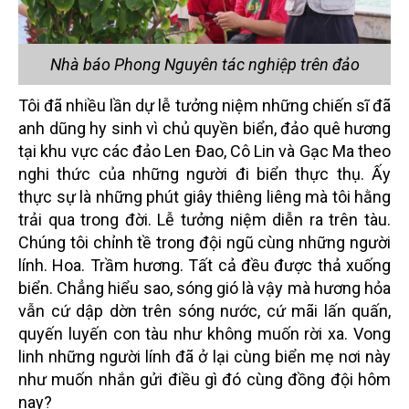
Nhà báo Phong Nguyên tác nghiệp trên đảo
Tôi đã nhiều lần dự lễ tưởng niệm những chiến sĩ đã
anh dũng hy sinh vì chủ quyền biển, đảo quê hương
tại khu vực các đảo Len Đao, Cô Lin và Gạc Ma theo
nghi thức của những người đi biển thực thụ. Ấy
thực sự là những phút giây thiêng liêng mà tôi hằng
trải qua trong đời. Lễ tưởng niệm diễn ra trên tàu.
Chúng tôi chỉnh tề trong đội ngũ cùng những người
lính. Hoa. Trầm hương. Tất cả đều được thả xuống
biển. Chẳng hiểu sao, sóng gió là vậy mà hương hỏa
vẫn cứ dập dờn trên sóng nước, cứ mãi lấn quấn,
quyến luyến con tàu như không muốn rời xa. Vong
linh những người lính đã ở lại cùng biển mẹ nơi này
như muốn nhắn gửi điều gì đó cùng đồng đội hôm
nay?