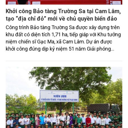
Khởi công Bảo tàng Trường Sa tại Cam Lâm,
tạo “địa chỉ đỏ” mới về chủ quyền biển đảo
Công trình Bảo tàng Trường Sa được xây dựng trên
khu đất có diện tích 1,71 ha, tiếp giáp với Khu tưởng
niệm chiến sĩ Gạc Ma, xã Cam Lâm. Dự án được
khởi công đúng dịp kỷ niệm 51 năm Giải phóng
quần đảo Trường Sa (29/4/1975 – 29/4/2026) và
51 năm Ngày Giải phóng miền Nam, thống nhất đất
nước (30/4/1975 - 30/4/2026)