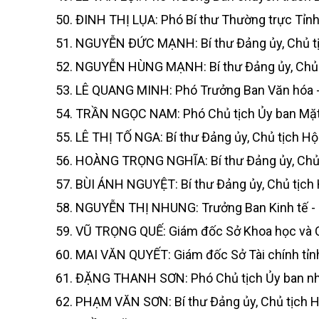
50. ĐINH THỊ LỤA: Phó Bí thư Thường trực Tỉnh
51. NGUYỄN ĐỨC MẠNH: Bí thư Đảng ủy, Chủ tị
52. NGUYỄN HÙNG MẠNH: Bí thư Đảng ủy, Chủ tị
53. LÊ QUANG MINH: Phó Trưởng Ban Văn hóa - 
54. TRẦN NGỌC NAM: Phó Chủ tịch Ủy ban Mặt t
55. LÊ THỊ TỐ NGA: Bí thư Đảng ủy, Chủ tịch H
56. HOÀNG TRỌNG NGHĨA: Bí thư Đảng ủy, Chủ t
57. BÙI ÁNH NGUYỆT: Bí thư Đảng ủy, Chủ tịch 
58. NGUYỄN THỊ NHUNG: Trưởng Ban Kinh tế - 
59. VŨ TRỌNG QUẾ: Giám đốc Sở Khoa học và C
60. MAI VĂN QUYẾT: Giám đốc Sở Tài chính tỉn
61. ĐẶNG THANH SƠN: Phó Chủ tịch Ủy ban nh
62. PHẠM VĂN SƠN: Bí thư Đảng ủy, Chủ tịch H