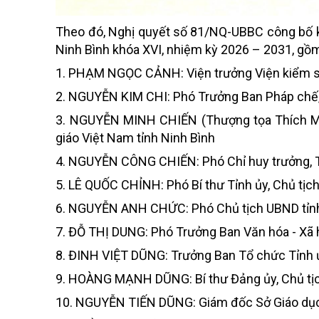
Theo đó, Nghị quyết số 81/NQ-UBBC công bố k
Ninh Bình khóa XVI, nhiệm kỳ 2026 – 2031, gồ
1. PHẠM NGỌC CẢNH: Viện trưởng Viện kiểm sá
2. NGUYỄN KIM CHI: Phó Trưởng Ban Pháp chế,
3. NGUYỄN MINH CHIẾN (Thượng tọa Thích Min
giáo Việt Nam tỉnh Ninh Bình
4. NGUYỄN CÔNG CHIẾN: Phó Chỉ huy trưởng, T
5. LÊ QUỐC CHỈNH: Phó Bí thư Tỉnh ủy, Chủ tị
6. NGUYỄN ANH CHỨC: Phó Chủ tịch UBND tỉnh
7. ĐỖ THỊ DUNG: Phó Trưởng Ban Văn hóa - Xã h
8. ĐINH VIỆT DŨNG: Trưởng Ban Tổ chức Tỉnh 
9. HOÀNG MẠNH DŨNG: Bí thư Đảng ủy, Chủ tịch
10. NGUYỄN TIẾN DŨNG: Giám đốc Sở Giáo dục 