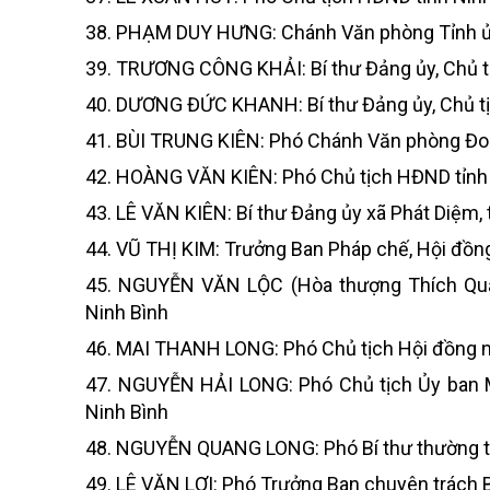
38. PHẠM DUY HƯNG: Chánh Văn phòng Tỉnh ủ
39. TRƯƠNG CÔNG KHẢI: Bí thư Đảng ủy, Chủ tị
40. DƯƠNG ĐỨC KHANH: Bí thư Đảng ủy, Chủ tị
41. BÙI TRUNG KIÊN: Phó Chánh Văn phòng Đ
42. HOÀNG VĂN KIÊN: Phó Chủ tịch HĐND tỉnh
43. LÊ VĂN KIÊN: Bí thư Đảng ủy xã Phát Diệm, 
44. VŨ THỊ KIM: Trưởng Ban Pháp chế, Hội đồng
45. NGUYỄN VĂN LỘC (Hòa thượng Thích Quảng
Ninh Bình
46. MAI THANH LONG: Phó Chủ tịch Hội đồng n
47. NGUYỄN HẢI LONG: Phó Chủ tịch Ủy ban Mặ
Ninh Bình
48. NGUYỄN QUANG LONG: Phó Bí thư thường tr
49. LÊ VĂN LỢI: Phó Trưởng Ban chuyên trách 