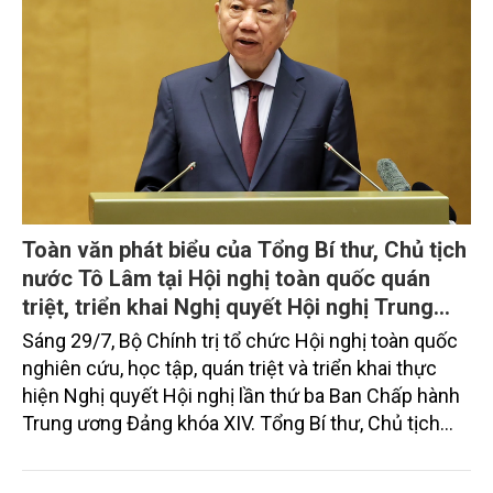
Tình hình sản xuất nông, lâm nghiệp và thủy
sản tháng Bảy và 7 tháng năm 2026
Sản xuất nông, lâm nghiệp và thủy sản tháng Bảy
duy trì ổn định, tập trung vào chăm sóc lúa, hoa
màu vụ mùa và vụ Hè -Thu. Chăn nuôi trâu, bò trong
tháng tiếp tục xu hướng giảm; chăn nuôi lợn phát
triển ổn định; chăn nuôi gia cầm duy trì đà tăng
trưởng khá. Diện tích rừng trồng mới và sản lượng
thủy sản đều tăng nhẹ.