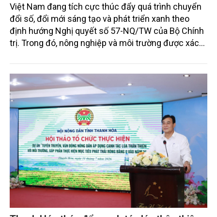
Việt Nam đang tích cực thúc đẩy quá trình chuyển
đổi số, đổi mới sáng tạo và phát triển xanh theo
định hướng Nghị quyết số 57-NQ/TW của Bộ Chính
trị. Trong đó, nông nghiệp và môi trường được xác
định là hai lĩnh vực trọng điểm chịu tác động sâu
sắc bởi các tiến bộ công nghệ và cam kết bền vững
toàn cầu, đặc biệt là mục tiêu đưa phát thải ròng
bằng 0 (Net-Zero) vào năm 2050.