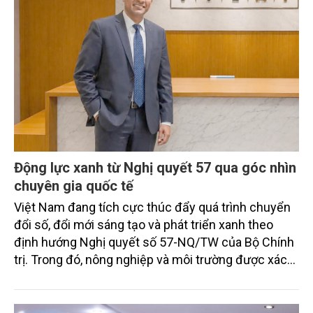
Động lực xanh từ Nghị quyết 57 qua góc nhìn
chuyên gia quốc tế
Việt Nam đang tích cực thúc đẩy quá trình chuyển
đổi số, đổi mới sáng tạo và phát triển xanh theo
định hướng Nghị quyết số 57-NQ/TW của Bộ Chính
trị. Trong đó, nông nghiệp và môi trường được xác
định là hai lĩnh vực trọng điểm chịu tác động sâu
sắc bởi các tiến bộ công nghệ và cam kết bền vững
toàn cầu, đặc biệt là mục tiêu đưa phát thải ròng