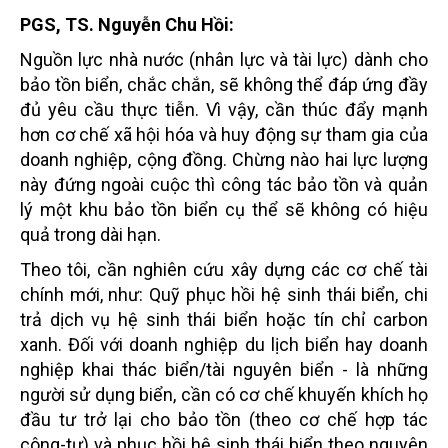
PGS, TS. Nguyễn Chu Hồi:
Nguồn lực nhà nước (nhân lực và tài lực) dành cho
bảo tồn biển, chắc chắn, sẽ không thể đáp ứng đầy
đủ yêu cầu thực tiễn. Vì vậy, cần thúc đẩy mạnh
hơn cơ chế xã hội hóa và huy động sự tham gia của
doanh nghiệp, cộng đồng. Chừng nào hai lực lượng
này đứng ngoài cuộc thì công tác bảo tồn và quản
lý một khu bảo tồn biển cụ thể sẽ không có hiệu
quả trong dài hạn.
Theo tôi, cần nghiên cứu xây dựng các cơ chế tài
chính mới, như: Quỹ phục hồi hệ sinh thái biển, chi
trả dịch vụ hệ sinh thái biển hoặc tín chỉ carbon
xanh. Đối với doanh nghiệp du lịch biển hay doanh
nghiệp khai thác biển/tài nguyên biển - là những
người sử dụng biển, cần có cơ chế khuyến khích họ
đầu tư trở lại cho bảo tồn (theo cơ chế hợp tác
công-tư) và phục hồi hệ sinh thái biển theo nguyên