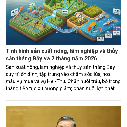
Gốm Ngọc Phù Lãng: Phát huy giá trị làng
nghề bằng khoa học công nghệ và chuyển
đổi số
Bảo tồn giá trị truyền thống gắn với ứng dụng khoa
học công nghệ và chuyển đổi số đang trở thành
hướng đi quan trọng để các làng nghề nâng cao
sức cạnh tranh, mở rộng thị trường và phát triển
bền vững. Tại làng gốm Phù Lãng, xã Phù Lãng, tỉnh
Bắc Ninh, nhiều nghệ nhân và cơ sở sản xuất đã
TIN TỨC
chủ động đổi mới tư duy, đầu tư công nghệ, xây
dựng thương hiệu trên nền tảng giá trị truyền thống.