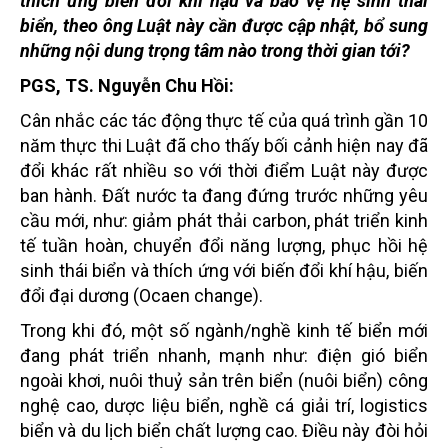
thích ứng biến đổi khí hậu và bảo vệ hệ sinh thái
biển, theo ông Luật này cần được cập nhật, bổ sung
những nội dung trọng tâm nào trong thời gian tới?
PGS, TS. Nguyễn Chu Hồi:
Cân nhắc các tác động thực tế của quá trình gần 10
năm thực thi Luật đã cho thấy bối cảnh hiện nay đã
đổi khác rất nhiều so với thời điểm Luật này được
ban hành. Đất nước ta đang đứng trước những yêu
cầu mới, như: giảm phát thải carbon, phát triển kinh
tế tuần hoàn, chuyển đổi năng lượng, phục hồi hệ
sinh thái biển và thích ứng với biến đổi khí hậu, biến
đổi đại dương (Ocaen change).
Trong khi đó, một số ngành/nghề kinh tế biển mới
đang phát triển nhanh, mạnh như: điện gió biển
ngoài khơi, nuôi thuỷ sản trên biển (nuôi biển) công
nghệ cao, dược liệu biển, nghề cá giải trí, logistics
biển và du lịch biển chất lượng cao. Điều này đòi hỏi