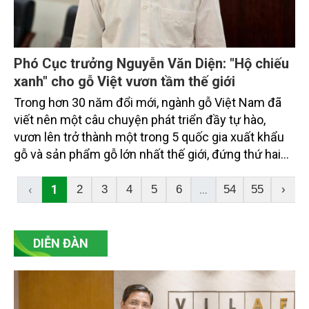
Phó Cục trưởng Nguyễn Văn Diện: "Hộ chiếu
xanh" cho gỗ Việt vươn tầm thế giới
Trong hơn 30 năm đổi mới, ngành gỗ Việt Nam đã
viết nên một câu chuyện phát triển đầy tự hào,
vươn lên trở thành một trong 5 quốc gia xuất khẩu
gỗ và sản phẩm gỗ lớn nhất thế giới, đứng thứ hai
châu Á và đứng đầu Đông Nam Á, với sản phẩm có
mặt trên 140 quốc gia và vùng lãnh thổ.
‹
1
...
2
3
4
5
6
54
55
›
DIỄN ĐÀN