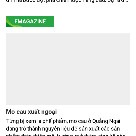
của Nghị quyết số 57-NQ/TW đã trở thành động lực
mạnh mẽ, thúc đẩy quá trình cải cách toàn diện,
EMAGAZINE
minh bạch hóa chuỗi cung ứng và nâng cao hiệu
quả quản lý môi trường, đặc biệt trong hai lĩnh vực
then chốt là nông nghiệp và môi trường.