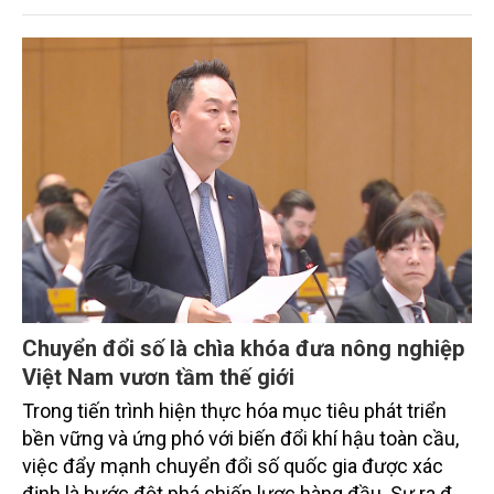
trình thu hút sự tham gia của đông đảo đại biểu đến
từ các cơ quan quản lý nhà nước, đơn vị nghiên cứu,
doanh nghiệp, hợp tác xã và nông dân đang trực
tiếp triển khai mô hình sản xuất lúa phát thải thấp.
Chuyển đổi số là chìa khóa đưa nông nghiệp
Việt Nam vươn tầm thế giới
Trong tiến trình hiện thực hóa mục tiêu phát triển
bền vững và ứng phó với biến đổi khí hậu toàn cầu,
việc đẩy mạnh chuyển đổi số quốc gia được xác
định là bước đột phá chiến lược hàng đầu. Sự ra đời