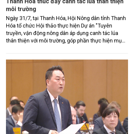
Thanh Hóa thúc đẩy canh tác lúa thân thiện
môi trường
Ngày 31/7, tại Thanh Hóa, Hội Nông dân tỉnh Thanh
Hóa tổ chức Hội thảo thực hiện Dự án "Tuyên
truyền, vận động nông dân áp dụng canh tác lúa
thân thiện với môi trường, góp phần thực hiện mục
tiêu phát thải ròng bằng 0 vào năm 2050". Chương
trình thu hút sự tham gia của đông đảo đại biểu đến
từ các cơ quan quản lý nhà nước, đơn vị nghiên cứu,
doanh nghiệp, hợp tác xã và nông dân đang trực
tiếp triển khai mô hình sản xuất lúa phát thải thấp.