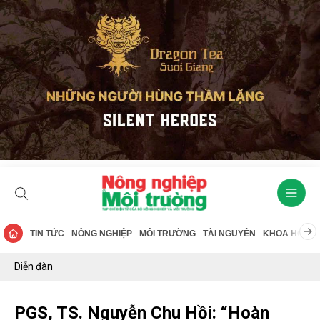
TIN TỨC
NÔNG NGHIỆP
MÔI TRƯỜNG
TÀI NGUYÊN
KHOA HỌC
Diễn đàn
PGS, TS. Nguyễn Chu Hồi: “Hoàn