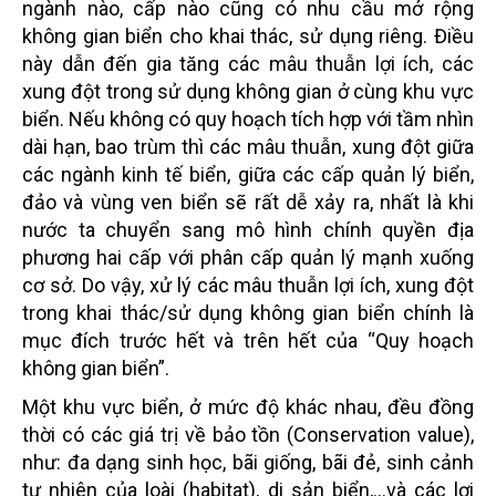
ngành nào, cấp nào cũng có nhu cầu mở rộng
không gian biển cho khai thác, sử dụng riêng. Điều
này dẫn đến gia tăng các mâu thuẫn lợi ích, các
xung đột trong sử dụng không gian ở cùng khu vực
biển. Nếu không có quy hoạch tích hợp với tầm nhìn
dài hạn, bao trùm thì các mâu thuẫn, xung đột giữa
các ngành kinh tế biển, giữa các cấp quản lý biển,
đảo và vùng ven biển sẽ rất dễ xảy ra, nhất là khi
nước ta chuyển sang mô hình chính quyền địa
phương hai cấp với phân cấp quản lý mạnh xuống
cơ sở. Do vậy, xử lý các mâu thuẫn lợi ích, xung đột
trong khai thác/sử dụng không gian biển chính là
mục đích trước hết và trên hết của “Quy hoạch
không gian biển”.
Một khu vực biển, ở mức độ khác nhau, đều đồng
thời có các giá trị về bảo tồn (Conservation value),
như: đa dạng sinh học, bãi giống, bãi đẻ, sinh cảnh
tự nhiên của loài (habitat), di sản biển,…và các lợi