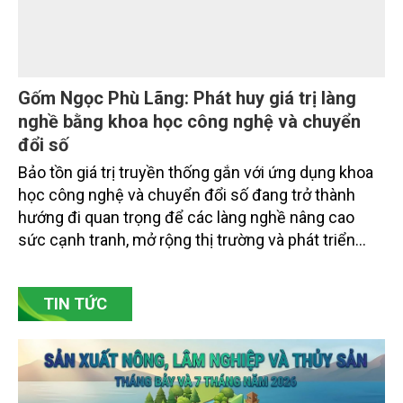
Nâng cao nhận thức về khai thác bền vững
tài nguyên nước và bảo vệ môi trường nước
Đó là phát biểu của TS. Đào Xuân Hưng, Tổng Biên
tập Tạp chí Nông nghiệp và Môi trường tại Hội thảo
“Truyền thông, nâng cao nhận thức về khai thác bền
vững tài nguyên nước và bảo vệ môi trường nước
xuyên biên giới” do Tạp chí Nông nghiệp và Môi
trường phối hợp với Sở Nông nghiệp và Môi trường
tỉnh Lai Châu tổ chức ngày 10/7/2026. Hội thảo thu
hút sự tham gia của hơn 100 đại biểu là lãnh đạo
các đơn vị thuộc Bộ Nông nghiệp và Môi trường,
chuyên gia, nhà khoa học, Sở Nông nghiệp và Môi
trường tỉnh Lai Châu và đại diện các cơ quan đơn vị
doanh nghiệp ở các tỉnh miền núi phía Bắc.