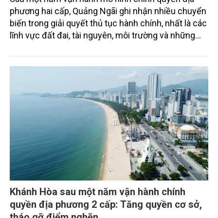
phương hai cấp, Quảng Ngãi ghi nhận nhiều chuyển
biến trong giải quyết thủ tục hành chính, nhất là các
lĩnh vực đất đai, tài nguyên, môi trường và những
thủ tục phục vụ sản xuất nông nghiệp. Việc phân
cấp mạnh về cơ sở không chỉ rút ngắn thời gian xử
lý hồ sơ mà còn giúp chính quyền chủ động hơn
trong quản lý, đưa dịch vụ công đến gần người dân
từ vùng ven biển đến miền núi.
Khánh Hòa sau một năm vận hành chính
quyền địa phương 2 cấp: Tăng quyền cơ sở,
tháo gỡ điểm nghẽn