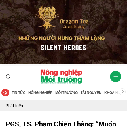
TIN TỨC
NÔNG NGHIỆP
MÔI TRƯỜNG
TÀI NGUYÊN
KHOA HỌC
Phát triển
PGS, TS. Phạm Chiến Thắng: “Muốn