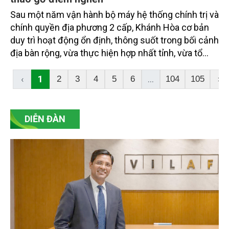
Sau một năm vận hành bộ máy hệ thống chính trị và
chính quyền địa phương 2 cấp, Khánh Hòa cơ bản
duy trì hoạt động ổn định, thông suốt trong bối cảnh
địa bàn rộng, vừa thực hiện hợp nhất tỉnh, vừa tổ
chức lại đơn vị hành chính và phân định thẩm
quyền giữa cấp tỉnh với cấp xã.
‹
1
...
2
3
4
5
6
104
105
›
DIỄN ĐÀN