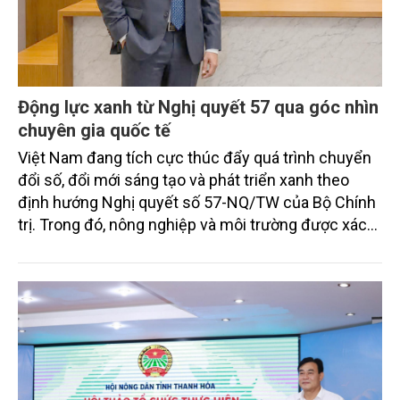
Động lực xanh từ Nghị quyết 57 qua góc nhìn
chuyên gia quốc tế
Việt Nam đang tích cực thúc đẩy quá trình chuyển
đổi số, đổi mới sáng tạo và phát triển xanh theo
định hướng Nghị quyết số 57-NQ/TW của Bộ Chính
trị. Trong đó, nông nghiệp và môi trường được xác
định là hai lĩnh vực trọng điểm chịu tác động sâu
sắc bởi các tiến bộ công nghệ và cam kết bền vững
toàn cầu, đặc biệt là mục tiêu đưa phát thải ròng
bằng 0 (Net-Zero) vào năm 2050.