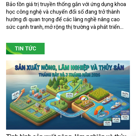
Bảo tồn giá trị truyền thống gắn với ứng dụng khoa
học công nghệ và chuyển đổi số đang trở thành
hướng đi quan trọng để các làng nghề nâng cao
sức cạnh tranh, mở rộng thị trường và phát triển
bền vững. Tại làng gốm Phù Lãng, xã Phù Lãng, tỉnh
Bắc Ninh, nhiều nghệ nhân và cơ sở sản xuất đã
TIN TỨC
chủ động đổi mới tư duy, đầu tư công nghệ, xây
dựng thương hiệu trên nền tảng giá trị truyền thống.