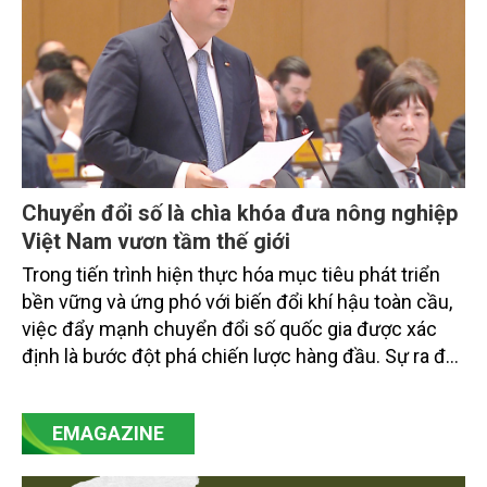
Chuyển đổi số là chìa khóa đưa nông nghiệp
Việt Nam vươn tầm thế giới
Trong tiến trình hiện thực hóa mục tiêu phát triển
bền vững và ứng phó với biến đổi khí hậu toàn cầu,
việc đẩy mạnh chuyển đổi số quốc gia được xác
định là bước đột phá chiến lược hàng đầu. Sự ra đời
của Nghị quyết số 57-NQ/TW đã trở thành động lực
mạnh mẽ, thúc đẩy quá trình cải cách toàn diện,
EMAGAZINE
minh bạch hóa chuỗi cung ứng và nâng cao hiệu
quả quản lý môi trường, đặc biệt trong hai lĩnh vực