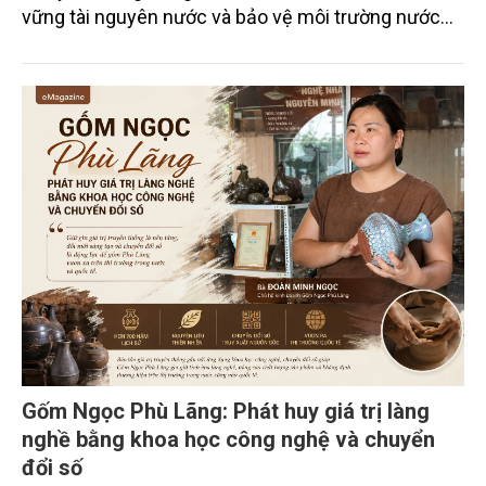
vững tài nguyên nước và bảo vệ môi trường nước
xuyên biên giới” do Tạp chí Nông nghiệp và Môi
trường phối hợp với Sở Nông nghiệp và Môi trường
tỉnh Lai Châu tổ chức ngày 10/7/2026. Hội thảo thu
hút sự tham gia của hơn 100 đại biểu là lãnh đạo
các đơn vị thuộc Bộ Nông nghiệp và Môi trường,
chuyên gia, nhà khoa học, Sở Nông nghiệp và Môi
trường tỉnh Lai Châu và đại diện các cơ quan đơn vị
doanh nghiệp ở các tỉnh miền núi phía Bắc.
Gốm Ngọc Phù Lãng: Phát huy giá trị làng
nghề bằng khoa học công nghệ và chuyển
đổi số