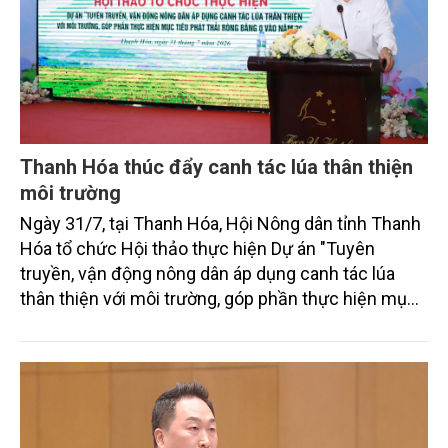
Thanh Hóa thúc đẩy canh tác lúa thân thiện
môi trường
Ngày 31/7, tại Thanh Hóa, Hội Nông dân tỉnh Thanh
Hóa tổ chức Hội thảo thực hiện Dự án "Tuyên
truyền, vận động nông dân áp dụng canh tác lúa
thân thiện với môi trường, góp phần thực hiện mục
tiêu phát thải ròng bằng 0 vào năm 2050". Chương
trình thu hút sự tham gia của đông đảo đại biểu đến
từ các cơ quan quản lý nhà nước, đơn vị nghiên cứu,
doanh nghiệp, hợp tác xã và nông dân đang trực
tiếp triển khai mô hình sản xuất lúa phát thải thấp.