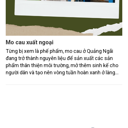
Mo cau xuất ngoại
Từng bị xem là phế phẩm, mo cau ở Quảng Ngãi
đang trở thành nguyên liệu để sản xuất các sản
phẩm thân thiện môi trường, mở thêm sinh kế cho
người dân và tạo nên vòng tuần hoàn xanh ở làng
quê. Trải qua chặng đường dài (từ 2020 đến nay),
chén, dĩa... từ mo cau đã được thị trường trong nước
và quốc tế đón nhận.