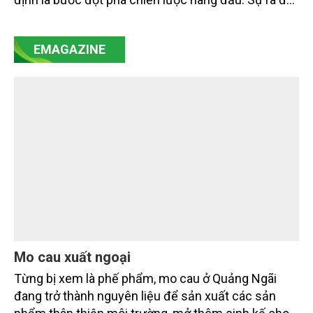
của Nghị quyết số 57-NQ/TW đã trở thành động lực
mạnh mẽ, thúc đẩy quá trình cải cách toàn diện,
EMAGAZINE
minh bạch hóa chuỗi cung ứng và nâng cao hiệu
quả quản lý môi trường, đặc biệt trong hai lĩnh vực
then chốt là nông nghiệp và môi trường.
Mo cau xuất ngoại
Từng bị xem là phế phẩm, mo cau ở Quảng Ngãi
đang trở thành nguyên liệu để sản xuất các sản