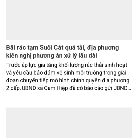
Bãi rác tạm Suối Cát quá tải, địa phương
kiến nghị phương án xử lý lâu dài
Trước áp lực gia tăng khối lượng rác thải sinh hoạt
và yêu cầu bảo đảm vệ sinh môi trường trong giai
đoạn chuyển tiếp mô hình chính quyền địa phương
2 cấp, UBND xã Cam Hiệp đã có báo cáo gửi UBND
tỉnh Khánh Hòa, Sở Nông nghiệp và Môi trường về
tình hình thu gom, vận chuyển và xử lý rác thải tại
bãi rác tạm thôn Suối Cát.