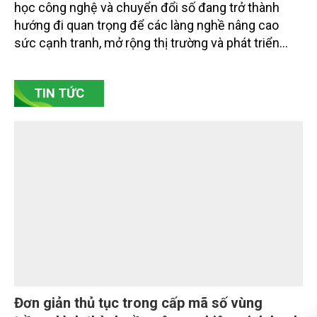
học công nghệ và chuyển đổi số đang trở thành
hướng đi quan trọng để các làng nghề nâng cao
sức cạnh tranh, mở rộng thị trường và phát triển
bền vững. Tại làng gốm Phù Lãng, xã Phù Lãng, tỉnh
Bắc Ninh, nhiều nghệ nhân và cơ sở sản xuất đã
TIN TỨC
chủ động đổi mới tư duy, đầu tư công nghệ, xây
dựng thương hiệu trên nền tảng giá trị truyền thống.
Đơn giản thủ tục trong cấp mã số vùng