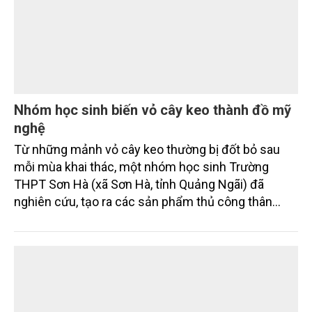
Nhóm học sinh biến vỏ cây keo thành đồ mỹ
nghệ
Từ những mảnh vỏ cây keo thường bị đốt bỏ sau
mỗi mùa khai thác, một nhóm học sinh Trường
THPT Sơn Hà (xã Sơn Hà, tỉnh Quảng Ngãi) đã
nghiên cứu, tạo ra các sản phẩm thủ công thân
thiện với môi trường. Không chỉ tận dụng phế phẩm
lâm nghiệp, dự án còn mở ra hướng đi mới cho mô
hình “trường học xanh” và khởi nghiệp từ tài nguyên
bản địa.