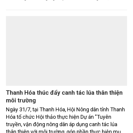
định là hai lĩnh vực trọng điểm chịu tác động sâu
sắc bởi các tiến bộ công nghệ và cam kết bền vững
toàn cầu, đặc biệt là mục tiêu đưa phát thải ròng
bằng 0 (Net-Zero) vào năm 2050.
Thanh Hóa thúc đẩy canh tác lúa thân thiện
môi trường
Ngày 31/7, tại Thanh Hóa, Hội Nông dân tỉnh Thanh
Hóa tổ chức Hội thảo thực hiện Dự án "Tuyên
truyền, vận động nông dân áp dụng canh tác lúa
thân thiện với môi trường, góp phần thực hiện mục