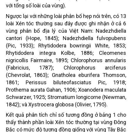
với tổng số loài của vùng).
Ngược lại với những loài phân bố hẹp nói trên, có 13
loài Xén tóc thường sau đây được ghi nhận ở cả 6
vùng phân bố địa lý của Việt Nam: Nadezhdiella
cantori (Hope, 1845); Nadezhdiella fulvopubens
(Pic, 1933); Rhytidodera bowringii White, 1853;
Rhytidodera integra Kolbe, 1886; Cleomenes
nigricollis Fairmaire, 1895; Chlorophorus annularis
(Fabricius, 1787); Chlorophorus arciferus
(Chevrolat, 1863); Gnatholea eburifera Thomson,
1861; Perissus biluteofasciatus Pic, 1918;
Prothema aurata Gahan, 1906; Xoanodera maculata
Schwarzer, 1925; Stromatium longicorne (Newman,
1842); và Xystrocera globosa (Olivier, 1795).
Kết quả phân tích chỉ số tương đồng ở bảng 1 cho
thấy thành phần loài Xén tóc thường tại vùng Đông
Bắc có mức độ tương đồng giống với vùng Tây Bắc