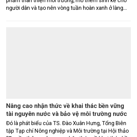
phẩm thân thiện môi trường, mở thêm sinh kế cho
người dân và tạo nên vòng tuần hoàn xanh ở làng
quê. Trải qua chặng đường dài (từ 2020 đến nay),
chén, dĩa... từ mo cau đã được thị trường trong nước
và quốc tế đón nhận.
Nâng cao nhận thức về khai thác bền vững
tài nguyên nước và bảo vệ môi trường nước
Đó là phát biểu của TS. Đào Xuân Hưng, Tổng Biên
tập Tạp chí Nông nghiệp và Môi trường tại Hội thảo