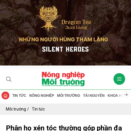
TIN TỨC
NÔNG NGHIỆP
MÔI TRƯỜNG
TÀI NGUYÊN
KHOA HỌC
Môi trường
Tin tức
Phân họ xén tóc thường góp phần đa