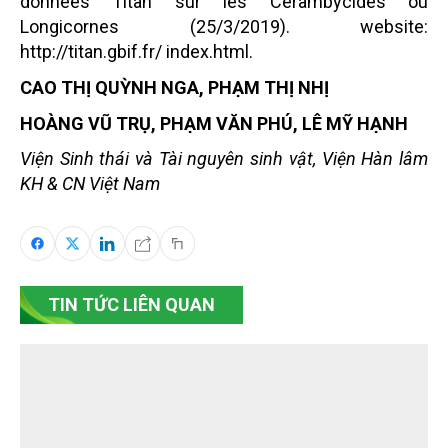
donnees Titan sur les Cerambycides ou
Longicornes (25/3/2019). website:
http://titan.gbif.fr/ index.html.
CAO THỊ QUỲNH NGA, PHẠM THỊ NHỊ
HOÀNG VŨ TRỤ, PHẠM VĂN PHÚ, LÊ MỸ HẠNH
Viện Sinh thái và Tài nguyên sinh vật, Viện Hàn lâm
KH & CN Việt Nam
TIN TỨC LIÊN QUAN