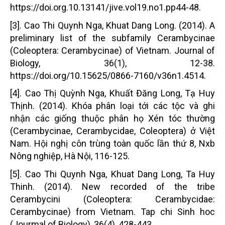
https://doi.org.10.13141/jive.vol19.no1.pp44-48.
[3]. Cao Thi Quynh Nga, Khuat Dang Long. (2014). A
preliminary list of the subfamily Cerambycinae
(Coleoptera: Cerambycinae) of Vietnam. Journal of
Biology, 36(1), 12-38.
https://doi.org/10.15625/0866-7160/v36n1.4514.
[4]. Cao Thị Quỳnh Nga, Khuất Đăng Long, Tạ Huy
Thịnh. (2014). Khóa phân loại tới các tộc và ghi
nhận các giống thuộc phân họ Xén tóc thường
(Cerambycinae, Cerambycidae, Coleoptera) ở Việt
Nam. Hội nghị côn trùng toàn quốc lần thứ 8, Nxb
Nông nghiệp, Hà Nội, 116-125.
[5]. Cao Thi Quynh Nga, Khuat Dang Long, Ta Huy
Thinh. (2014). New recorded of the tribe
Cerambycini (Coleoptera: Cerambycidae:
Cerambycinae) from Vietnam. Tap chi Sinh hoc
(Jourmal of Biology), 36(4), 428-443.