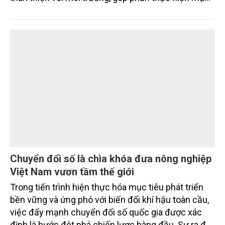
tiêu phát thải ròng bằng 0 vào năm 2050". Chương
trình thu hút sự tham gia của đông đảo đại biểu đến
từ các cơ quan quản lý nhà nước, đơn vị nghiên cứu,
doanh nghiệp, hợp tác xã và nông dân đang trực
tiếp triển khai mô hình sản xuất lúa phát thải thấp.
Chuyển đổi số là chìa khóa đưa nông nghiệp
Việt Nam vươn tầm thế giới
Trong tiến trình hiện thực hóa mục tiêu phát triển
bền vững và ứng phó với biến đổi khí hậu toàn cầu,
việc đẩy mạnh chuyển đổi số quốc gia được xác
định là bước đột phá chiến lược hàng đầu. Sự ra đời