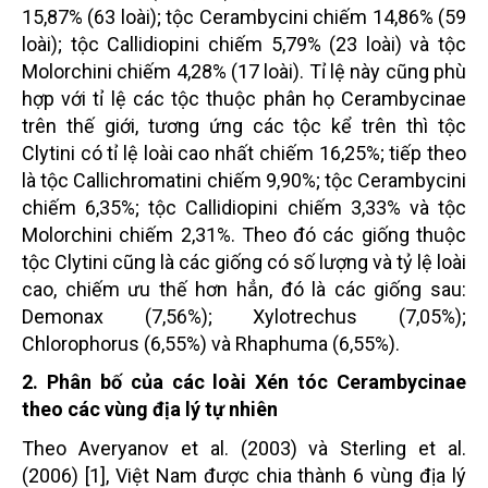
15,87% (63 loài); tộc Cerambycini chiếm 14,86% (59
loài); tộc Callidiopini chiếm 5,79% (23 loài) và tộc
Molorchini chiếm 4,28% (17 loài). Tỉ lệ này cũng phù
hợp với tỉ lệ các tộc thuộc phân họ Cerambycinae
trên thế giới, tương ứng các tộc kể trên thì tộc
Clytini có tỉ lệ loài cao nhất chiếm 16,25%; tiếp theo
là tộc Callichromatini chiếm 9,90%; tộc Cerambycini
chiếm 6,35%; tộc Callidiopini chiếm 3,33% và tộc
Molorchini chiếm 2,31%. Theo đó các giống thuộc
tộc Clytini cũng là các giống có số lượng và tỷ lệ loài
cao, chiếm ưu thế hơn hẳn, đó là các giống sau:
Demonax (7,56%); Xylotrechus (7,05%);
Chlorophorus (6,55%) và Rhaphuma (6,55%).
2. Phân bố của các loài Xén tóc Cerambycinae
theo các vùng địa lý tự nhiên
Theo Averyanov et al. (2003) và Sterling et al.
(2006) [1], Việt Nam được chia thành 6 vùng địa lý