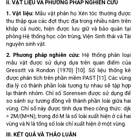
II. VẬT LIỆU VÀ PHƯƠNG PHÁP NGHIÊN CỨU
1. Vật liệu:
Mẫu vật phân họ Xén tóc thường được
thu thập qua các đợt thực địa trong nhiều năm trên
khắp cả nước, hiện được lưu giữ và bảo quản tại
phòng Hệ thống học côn trùng, Viện Sinh thái và Tài
nguyên sinh vật.
2. Phương pháp nghiên cứu:
Hệ thống phân loại
mẫu vật được sử dụng dựa trên quan điểm của
Gressitt và Rondon (1970) [10]. Số liệu thống kê
được phân tích trên phần mềm PAST [11]. Các vùng
địa lý có thành phần loài tương tự nhau sẽ tập hợp
lại thành nhóm. Chỉ số Sorensen được sử dụng để
so sánh sự tương đồng về thành phần loài giữa hai
vùng. Chỉ số này được tính dựa theo công thức: djk
= 2M/(M+N), trong đó M là số loài xuất hiện ở cả hai
vùng và N là tổng số loài chỉ xuất hiện ở một vùng.
III. KẾT QUẢ VÀ THẢO LUẬN