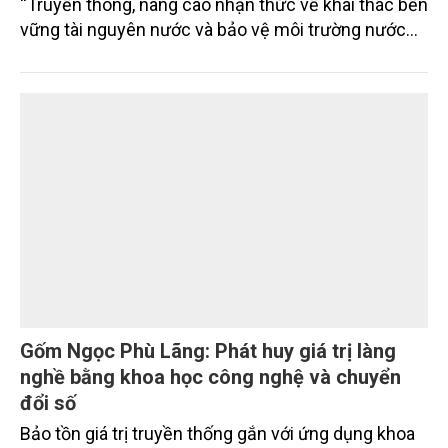
“Truyền thông, nâng cao nhận thức về khai thác bền
vững tài nguyên nước và bảo vệ môi trường nước
xuyên biên giới” do Tạp chí Nông nghiệp và Môi
trường phối hợp với Sở Nông nghiệp và Môi trường
tỉnh Lai Châu tổ chức ngày 10/7/2026. Hội thảo thu
hút sự tham gia của hơn 100 đại biểu là lãnh đạo
các đơn vị thuộc Bộ Nông nghiệp và Môi trường,
chuyên gia, nhà khoa học, Sở Nông nghiệp và Môi
trường tỉnh Lai Châu và đại diện các cơ quan đơn vị
doanh nghiệp ở các tỉnh miền núi phía Bắc.
Gốm Ngọc Phù Lãng: Phát huy giá trị làng
nghề bằng khoa học công nghệ và chuyển
đổi số
Bảo tồn giá trị truyền thống gắn với ứng dụng khoa