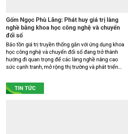
Nâng cao nhận thức về khai thác bền vững
tài nguyên nước và bảo vệ môi trường nước
Đó là phát biểu của TS. Đào Xuân Hưng, Tổng Biên
tập Tạp chí Nông nghiệp và Môi trường tại Hội thảo
“Truyền thông, nâng cao nhận thức về khai thác bền
vững tài nguyên nước và bảo vệ môi trường nước
xuyên biên giới” do Tạp chí Nông nghiệp và Môi
trường phối hợp với Sở Nông nghiệp và Môi trường
tỉnh Lai Châu tổ chức ngày 10/7/2026. Hội thảo thu
hút sự tham gia của hơn 100 đại biểu là lãnh đạo
các đơn vị thuộc Bộ Nông nghiệp và Môi trường,