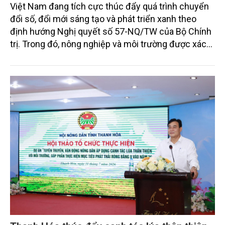
Việt Nam đang tích cực thúc đẩy quá trình chuyển
đổi số, đổi mới sáng tạo và phát triển xanh theo
định hướng Nghị quyết số 57-NQ/TW của Bộ Chính
trị. Trong đó, nông nghiệp và môi trường được xác
định là hai lĩnh vực trọng điểm chịu tác động sâu
sắc bởi các tiến bộ công nghệ và cam kết bền vững
toàn cầu, đặc biệt là mục tiêu đưa phát thải ròng
bằng 0 (Net-Zero) vào năm 2050.