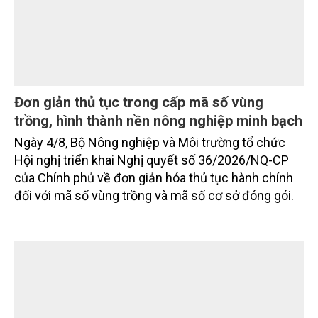
chuyên gia, nhà khoa học, Sở Nông nghiệp và Môi
trường tỉnh Lai Châu và đại diện các cơ quan đơn vị
doanh nghiệp ở các tỉnh miền núi phía Bắc.
Gốm Ngọc Phù Lãng: Phát huy giá trị làng
nghề bằng khoa học công nghệ và chuyển
đổi số
Bảo tồn giá trị truyền thống gắn với ứng dụng khoa
học công nghệ và chuyển đổi số đang trở thành
hướng đi quan trọng để các làng nghề nâng cao
sức cạnh tranh, mở rộng thị trường và phát triển
bền vững. Tại làng gốm Phù Lãng, xã Phù Lãng, tỉnh
Bắc Ninh, nhiều nghệ nhân và cơ sở sản xuất đã
TIN TỨC
chủ động đổi mới tư duy, đầu tư công nghệ, xây
dựng thương hiệu trên nền tảng giá trị truyền thống.