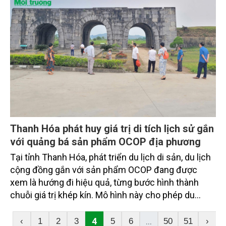
Thanh Hóa phát huy giá trị di tích lịch sử gắn
với quảng bá sản phẩm OCOP địa phương
Tại tỉnh Thanh Hóa, phát triển du lịch di sản, du lịch
cộng đồng gắn với sản phẩm OCOP đang được
xem là hướng đi hiệu quả, từng bước hình thành
chuỗi giá trị khép kín. Mô hình này cho phép du
khách vừa trải nghiệm văn hóa – lịch sử, vừa trực
tiếp sử dụng sản phẩm địa phương, tạo động lực
4
...
‹
1
2
3
5
6
50
51
›