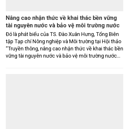
Từng bị xem là phế phẩm, mo cau ở Quảng Ngãi
đang trở thành nguyên liệu để sản xuất các sản
phẩm thân thiện môi trường, mở thêm sinh kế cho
người dân và tạo nên vòng tuần hoàn xanh ở làng
quê. Trải qua chặng đường dài (từ 2020 đến nay),
chén, dĩa... từ mo cau đã được thị trường trong nước
và quốc tế đón nhận.