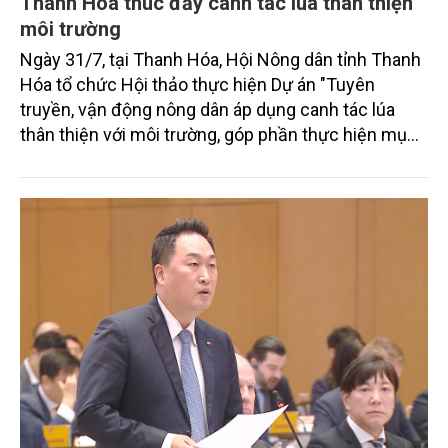
Thanh Hóa thúc đẩy canh tác lúa thân thiện
môi trường
Ngày 31/7, tại Thanh Hóa, Hội Nông dân tỉnh Thanh
Hóa tổ chức Hội thảo thực hiện Dự án "Tuyên
truyền, vận động nông dân áp dụng canh tác lúa
thân thiện với môi trường, góp phần thực hiện mục
tiêu phát thải ròng bằng 0 vào năm 2050". Chương
trình thu hút sự tham gia của đông đảo đại biểu đến
từ các cơ quan quản lý nhà nước, đơn vị nghiên cứu,
doanh nghiệp, hợp tác xã và nông dân đang trực
tiếp triển khai mô hình sản xuất lúa phát thải thấp.