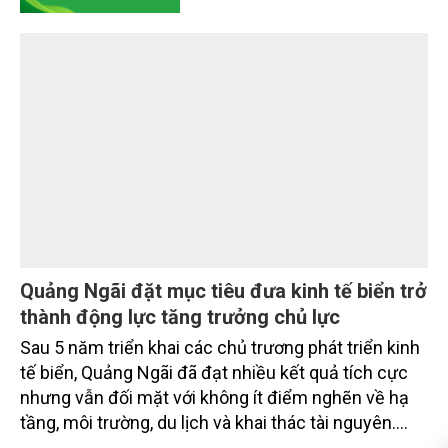
Trong bất động sản cao cấp, compound (khép kín)
chưa bao giờ chỉ là những cánh cổng hay hàng rào
ngoại bất nhập. Giá trị thực sự được tạo nên bởi
chuẩn sống phía sau cánh cổng ấy: sự riêng tư, an
ninh, cộng đồng cư dân tinh hoa và hệ tiện ích, dịch
vụ được thiết kế dành riêng cho họ.
Quy mô tài sản SeABank vượt 427.100 tỷ