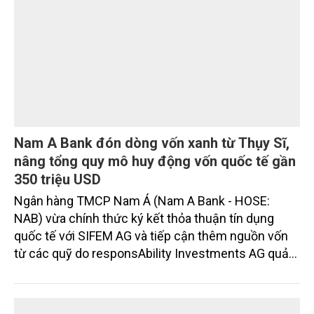
thủy sản đều tăng nhẹ.
Chia sẻ kinh nghiệm, huy động nguồn lực mở
rộng các mô hình sản xuất lúa bền vững
Ngày 3/8, Thứ trưởng Bộ Nông nghiệp và Môi
trường Nguyễn Hoàng Hiệp tiếp xã giao ông Shaun
Seow - CEO Tổ chức Liên minh Từ thiện châu Á
(PAA).