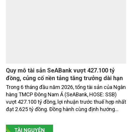
Ngân hàng TMCP Nam Á (Nam A Bank - HOSE:
NAB) vừa chính thức ký kết thỏa thuận tín dụng
quốc tế với SIFEM AG và tiếp cận thêm nguồn vốn
từ các quỹ do responsAbility Investments AG quản
lý, nâng tổng quy mô dòng vốn mà ngân hàng này
thu hút thành công từ đầu năm đến nay lên gần 350
triệu USD.
Compound thế hệ mới The Palm Island:
những giá trị nằm ở bản quy hoạch vượt trội