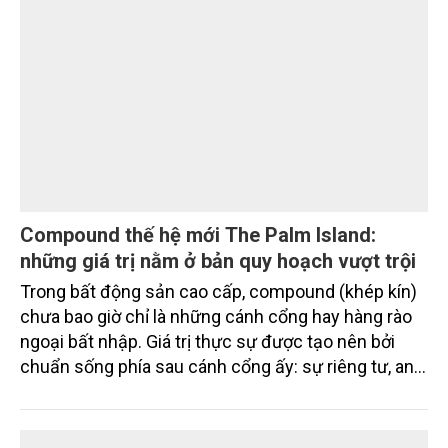
DOANH NGHIỆP
Nam A Bank đón dòng vốn xanh từ Thụy Sĩ,
nâng tổng quy mô huy động vốn quốc tế gần
350 triệu USD