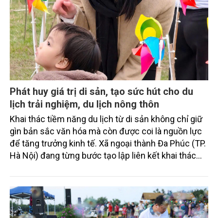
Phát huy giá trị di sản, tạo sức hút cho du
lịch trải nghiệm, du lịch nông thôn
Khai thác tiềm năng du lịch từ di sản không chỉ giữ
gìn bản sắc văn hóa mà còn được coi là nguồn lực
để tăng trưởng kinh tế. Xã ngoại thành Đa Phúc (TP.
Hà Nội) đang từng bước tạo lập liên kết khai thác
các di sản cho phát triển du lịch, coi đây là hướng đi
phù hợp để phát huy tiềm năng, thế mạnh sẵn có.