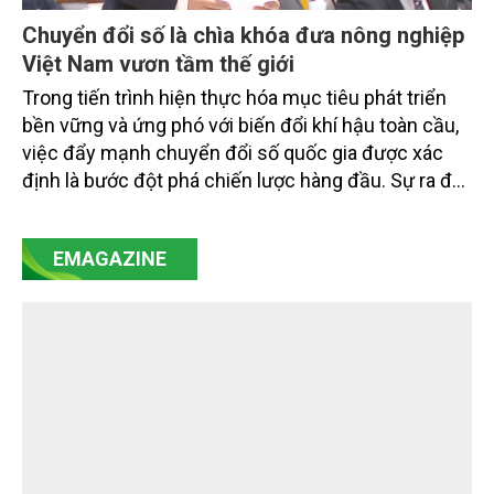
Chuyển đổi số là chìa khóa đưa nông nghiệp
Việt Nam vươn tầm thế giới
Trong tiến trình hiện thực hóa mục tiêu phát triển
bền vững và ứng phó với biến đổi khí hậu toàn cầu,
việc đẩy mạnh chuyển đổi số quốc gia được xác
định là bước đột phá chiến lược hàng đầu. Sự ra đời
của Nghị quyết số 57-NQ/TW đã trở thành động lực
mạnh mẽ, thúc đẩy quá trình cải cách toàn diện,
EMAGAZINE
minh bạch hóa chuỗi cung ứng và nâng cao hiệu
quả quản lý môi trường, đặc biệt trong hai lĩnh vực
then chốt là nông nghiệp và môi trường.