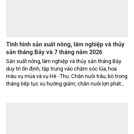
Đơn giản thủ tục trong cấp mã số vùng
trồng, hình thành nền nông nghiệp minh bạch
Ngày 4/8, Bộ Nông nghiệp và Môi trường tổ chức
Hội nghị triển khai Nghị quyết số 36/2026/NQ-CP
của Chính phủ về đơn giản hóa thủ tục hành chính
đối với mã số vùng trồng và mã số cơ sở đóng gói.