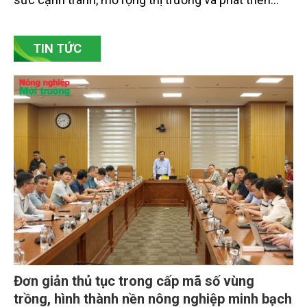
hướng đi quan trọng để các làng nghề nâng cao
sức cạnh tranh, mở rộng thị trường và phát triển
bền vững. Tại làng gốm Phù Lãng, xã Phù Lãng, tỉnh
Bắc Ninh, nhiều nghệ nhân và cơ sở sản xuất đã
TIN TỨC
chủ động đổi mới tư duy, đầu tư công nghệ, xây
dựng thương hiệu trên nền tảng giá trị truyền thống.