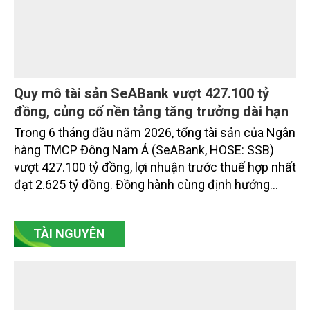
Quy mô tài sản SeABank vượt 427.100 tỷ
đồng, củng cố nền tảng tăng trưởng dài hạn
Trong 6 tháng đầu năm 2026, tổng tài sản của Ngân
hàng TMCP Đông Nam Á (SeABank, HOSE: SSB)
vượt 427.100 tỷ đồng, lợi nhuận trước thuế hợp nhất
đạt 2.625 tỷ đồng. Đồng hành cùng định hướng
giảm mặt bằng lãi suất để hỗ trợ nền kinh tế,
SeABank tiếp tục duy trì hoạt động hiệu quả, mở
TÀI NGUYÊN
rộng tín dụng, củng cố nguồn vốn và đảm bảo các
chỉ tiêu an toàn.