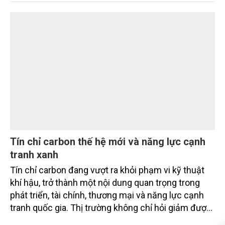
quá trình xanh hóa ngành Trồng trọt, góp phần thực
hiện cam kết phát thải ròng bằng “0” của Việt Nam,
đồng thời mở ra cơ hội hình thành thị trường sản
phẩm phát thải thấp và tín chỉ carbon trong nông
nghiệp.
Tín chỉ carbon thế hệ mới và năng lực cạnh
tranh xanh
Tín chỉ carbon đang vượt ra khỏi phạm vi kỹ thuật
khí hậu, trở thành một nội dung quan trọng trong
phát triển, tài chính, thương mại và năng lực cạnh