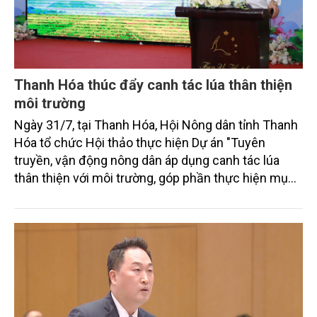
Thanh Hóa thúc đẩy canh tác lúa thân thiện
môi trường
Ngày 31/7, tại Thanh Hóa, Hội Nông dân tỉnh Thanh
Hóa tổ chức Hội thảo thực hiện Dự án "Tuyên
truyền, vận động nông dân áp dụng canh tác lúa
thân thiện với môi trường, góp phần thực hiện mục
tiêu phát thải ròng bằng 0 vào năm 2050". Chương
trình thu hút sự tham gia của đông đảo đại biểu đến
từ các cơ quan quản lý nhà nước, đơn vị nghiên cứu,
doanh nghiệp, hợp tác xã và nông dân đang trực
tiếp triển khai mô hình sản xuất lúa phát thải thấp.