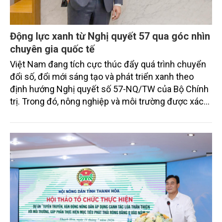
Động lực xanh từ Nghị quyết 57 qua góc nhìn
chuyên gia quốc tế
Việt Nam đang tích cực thúc đẩy quá trình chuyển
đổi số, đổi mới sáng tạo và phát triển xanh theo
định hướng Nghị quyết số 57-NQ/TW của Bộ Chính
trị. Trong đó, nông nghiệp và môi trường được xác
định là hai lĩnh vực trọng điểm chịu tác động sâu
sắc bởi các tiến bộ công nghệ và cam kết bền vững
toàn cầu, đặc biệt là mục tiêu đưa phát thải ròng
bằng 0 (Net-Zero) vào năm 2050.