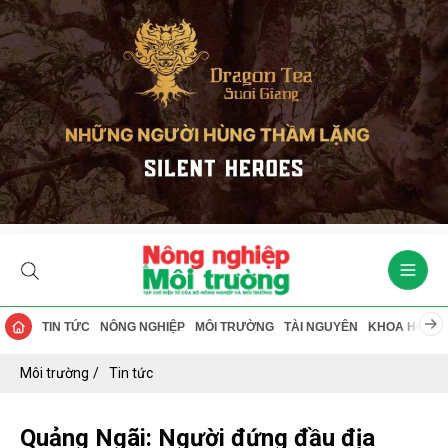
TIN TỨC
NÔNG NGHIỆP
MÔI TRƯỜNG
TÀI NGUYÊN
KHOA HỌC
Môi trường
Tin tức
Quảng Ngãi: Người đứng đầu địa