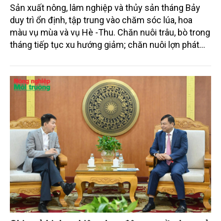
Tình hình sản xuất nông, lâm nghiệp và thủy
sản tháng Bảy và 7 tháng năm 2026
Sản xuất nông, lâm nghiệp và thủy sản tháng Bảy
duy trì ổn định, tập trung vào chăm sóc lúa, hoa
màu vụ mùa và vụ Hè -Thu. Chăn nuôi trâu, bò trong
tháng tiếp tục xu hướng giảm; chăn nuôi lợn phát
triển ổn định; chăn nuôi gia cầm duy trì đà tăng
trưởng khá. Diện tích rừng trồng mới và sản lượng
thủy sản đều tăng nhẹ.