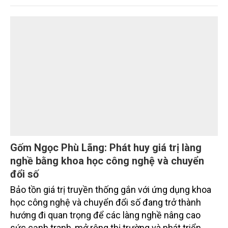
trường phối hợp với Sở Nông nghiệp và Môi trường
tỉnh Lai Châu tổ chức ngày 10/7/2026. Hội thảo thu
hút sự tham gia của hơn 100 đại biểu là lãnh đạo
các đơn vị thuộc Bộ Nông nghiệp và Môi trường,
chuyên gia, nhà khoa học, Sở Nông nghiệp và Môi
trường tỉnh Lai Châu và đại diện các cơ quan đơn vị
doanh nghiệp ở các tỉnh miền núi phía Bắc.
Gốm Ngọc Phù Lãng: Phát huy giá trị làng
nghề bằng khoa học công nghệ và chuyển
đổi số
Bảo tồn giá trị truyền thống gắn với ứng dụng khoa
học công nghệ và chuyển đổi số đang trở thành