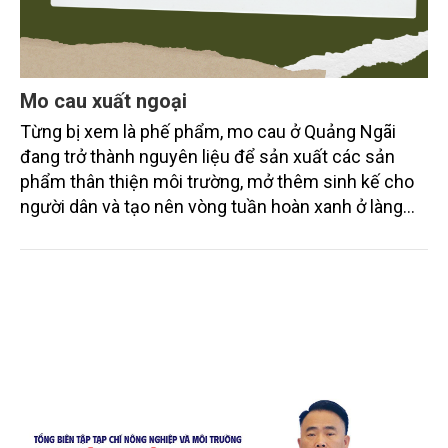
Mo cau xuất ngoại
Từng bị xem là phế phẩm, mo cau ở Quảng Ngãi
đang trở thành nguyên liệu để sản xuất các sản
phẩm thân thiện môi trường, mở thêm sinh kế cho
người dân và tạo nên vòng tuần hoàn xanh ở làng
quê. Trải qua chặng đường dài (từ 2020 đến nay),
chén, dĩa... từ mo cau đã được thị trường trong nước
và quốc tế đón nhận.