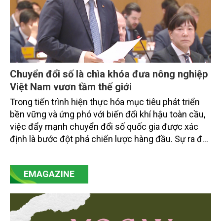
Chuyển đổi số là chìa khóa đưa nông nghiệp
Việt Nam vươn tầm thế giới
Trong tiến trình hiện thực hóa mục tiêu phát triển
bền vững và ứng phó với biến đổi khí hậu toàn cầu,
việc đẩy mạnh chuyển đổi số quốc gia được xác
định là bước đột phá chiến lược hàng đầu. Sự ra đời
của Nghị quyết số 57-NQ/TW đã trở thành động lực
mạnh mẽ, thúc đẩy quá trình cải cách toàn diện,
EMAGAZINE
minh bạch hóa chuỗi cung ứng và nâng cao hiệu
quả quản lý môi trường, đặc biệt trong hai lĩnh vực
then chốt là nông nghiệp và môi trường.