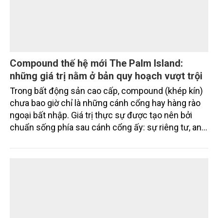
Compound thế hệ mới The Palm Island:
những giá trị nằm ở bản quy hoạch vượt trội
Trong bất động sản cao cấp, compound (khép kín)
chưa bao giờ chỉ là những cánh cổng hay hàng rào
ngoại bất nhập. Giá trị thực sự được tạo nên bởi
chuẩn sống phía sau cánh cổng ấy: sự riêng tư, an
ninh, cộng đồng cư dân tinh hoa và hệ tiện ích, dịch
vụ được thiết kế dành riêng cho họ.