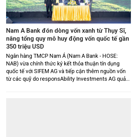
Nam A Bank đón dòng vốn xanh từ Thụy Sĩ,
nâng tổng quy mô huy động vốn quốc tế gần
350 triệu USD
Ngân hàng TMCP Nam Á (Nam A Bank - HOSE:
NAB) vừa chính thức ký kết thỏa thuận tín dụng
quốc tế với SIFEM AG và tiếp cận thêm nguồn vốn
từ các quỹ do responsAbility Investments AG quản
lý, nâng tổng quy mô dòng vốn mà ngân hàng này
thu hút thành công từ đầu năm đến nay lên gần 350
triệu USD.