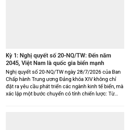
trưởng của tỉnh đến năm 2030, tầm nhìn đến năm
2045.
Kỳ 1: Nghị quyết số 20-NQ/TW: Đến năm
2045, Việt Nam là quốc gia biển mạnh
Nghị quyết số 20-NQ/TW ngày 28/7/2026 của Ban
Chấp hành Trung ương Đảng khóa XIV không chỉ
đặt ra yêu cầu phát triển các ngành kinh tế biển, mà
xác lập một bước chuyển có tính chiến lược: Từ
"khai thác biển" sang "quản trị biển hiện đại"; từ
"phát triển kinh tế ven biển" sang "xây dựng quốc
gia biển mạnh". Trong bước chuyển ấy, ngành Nông