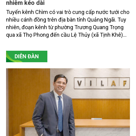
nhiễm kéo dài
Tuyến kênh Chìm có vai trò cung cấp nước tưới cho
nhiều cánh đồng trên địa bàn tỉnh Quảng Ngãi. Tuy
nhiên, đoạn kênh từ phường Trương Quang Trọng
qua xã Thọ Phong đến cầu Lệ Thủy (xã Tịnh Khê)
hiện bị ô nhiễm nặng, nước đen ngòm và bốc mùi
hôi thối kéo dài nhiều km.
DIỄN ĐÀN