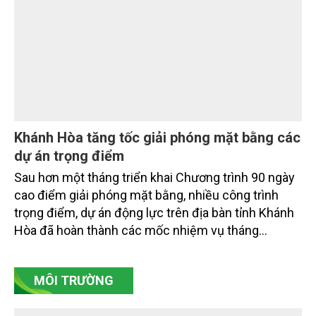
nghiệp và Môi trường giữ vai trò đặc biệt quan trọng,
từ hoàn thiện thể chế, quy hoạch không gian biển,
quản lý tài nguyên đến bảo vệ môi trường, phục hồi
hệ sinh thái và kiến tạo sinh kế bền vững cho người
dân ven biển, hải đảo.
Khánh Hòa tăng tốc giải phóng mặt bằng các
dự án trọng điểm
Sau hơn một tháng triển khai Chương trình 90 ngày
cao điểm giải phóng mặt bằng, nhiều công trình
trọng điểm, dự án động lực trên địa bàn tỉnh Khánh
Hòa đã hoàn thành các mốc nhiệm vụ tháng
7/2026. Trong khi đó, các dự án thuộc nhóm nhiệm
vụ tháng 8 và tháng 9 đang được tiếp tục triển khai
MÔI TRƯỜNG
với tiến độ khác nhau.