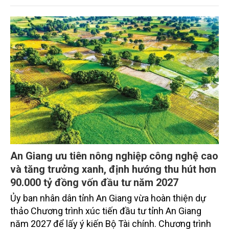
OCOP và hàng hóa đặc trưng của tỉnh từng bước
tham gia sâu hơn vào chuỗi giá trị trong nước và
quốc tế.
An Giang ưu tiên nông nghiệp công nghệ cao
và tăng trưởng xanh, định hướng thu hút hơn
90.000 tỷ đồng vốn đầu tư năm 2027
Ủy ban nhân dân tỉnh An Giang vừa hoàn thiện dự
thảo Chương trình xúc tiến đầu tư tỉnh An Giang
năm 2027 để lấy ý kiến Bộ Tài chính. Chương trình