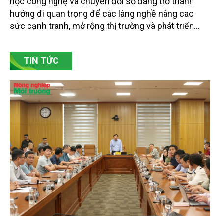
học công nghệ và chuyển đổi số đang trở thành
hướng đi quan trọng để các làng nghề nâng cao
sức cạnh tranh, mở rộng thị trường và phát triển
bền vững. Tại làng gốm Phù Lãng, xã Phù Lãng, tỉnh
Bắc Ninh, nhiều nghệ nhân và cơ sở sản xuất đã
TIN TỨC
chủ động đổi mới tư duy, đầu tư công nghệ, xây
dựng thương hiệu trên nền tảng giá trị truyền thống.