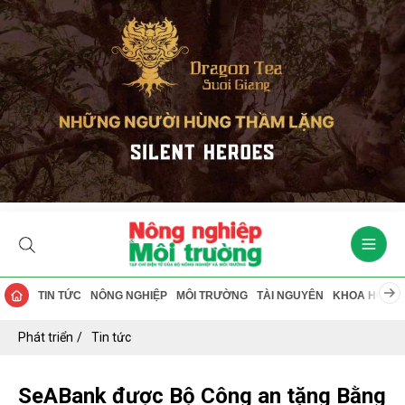
TIN TỨC
NÔNG NGHIỆP
MÔI TRƯỜNG
TÀI NGUYÊN
KHOA HỌC
Phát triển
Tin tức
SeABank được Bộ Công an tặng Bằng