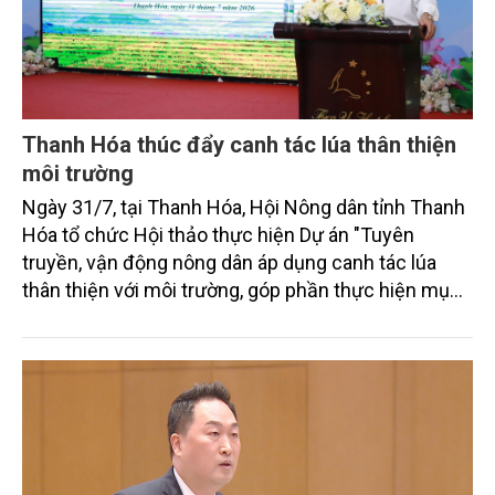
Thanh Hóa thúc đẩy canh tác lúa thân thiện
môi trường
Ngày 31/7, tại Thanh Hóa, Hội Nông dân tỉnh Thanh
Hóa tổ chức Hội thảo thực hiện Dự án "Tuyên
truyền, vận động nông dân áp dụng canh tác lúa
thân thiện với môi trường, góp phần thực hiện mục
tiêu phát thải ròng bằng 0 vào năm 2050". Chương
trình thu hút sự tham gia của đông đảo đại biểu đến
từ các cơ quan quản lý nhà nước, đơn vị nghiên cứu,
doanh nghiệp, hợp tác xã và nông dân đang trực
tiếp triển khai mô hình sản xuất lúa phát thải thấp.