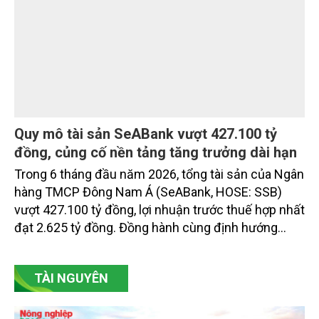
Quy mô tài sản SeABank vượt 427.100 tỷ
đồng, củng cố nền tảng tăng trưởng dài hạn
Trong 6 tháng đầu năm 2026, tổng tài sản của Ngân
hàng TMCP Đông Nam Á (SeABank, HOSE: SSB)
vượt 427.100 tỷ đồng, lợi nhuận trước thuế hợp nhất
đạt 2.625 tỷ đồng. Đồng hành cùng định hướng
giảm mặt bằng lãi suất để hỗ trợ nền kinh tế,
SeABank tiếp tục duy trì hoạt động hiệu quả, mở
TÀI NGUYÊN
rộng tín dụng, củng cố nguồn vốn và đảm bảo các
chỉ tiêu an toàn.