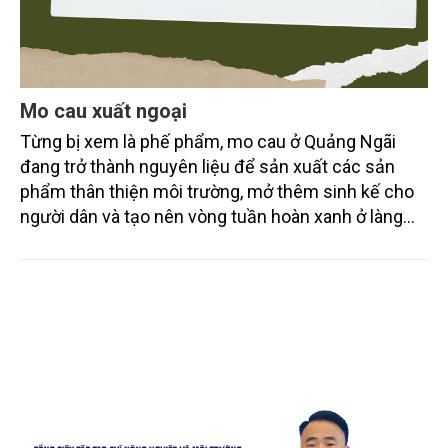
Mo cau xuất ngoại
Từng bị xem là phế phẩm, mo cau ở Quảng Ngãi
đang trở thành nguyên liệu để sản xuất các sản
phẩm thân thiện môi trường, mở thêm sinh kế cho
người dân và tạo nên vòng tuần hoàn xanh ở làng
quê. Trải qua chặng đường dài (từ 2020 đến nay),
chén, dĩa... từ mo cau đã được thị trường trong nước
và quốc tế đón nhận.