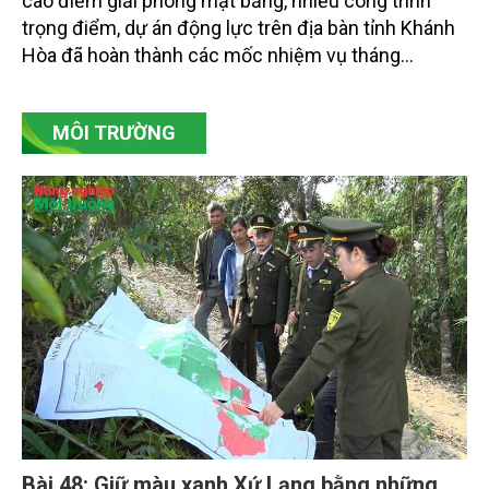
cao điểm giải phóng mặt bằng, nhiều công trình
trọng điểm, dự án động lực trên địa bàn tỉnh Khánh
Hòa đã hoàn thành các mốc nhiệm vụ tháng
7/2026. Trong khi đó, các dự án thuộc nhóm nhiệm
vụ tháng 8 và tháng 9 đang được tiếp tục triển khai
MÔI TRƯỜNG
với tiến độ khác nhau.
Bài 48: Giữ màu xanh Xứ Lạng bằng những