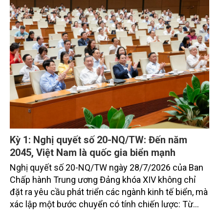
trưởng của tỉnh đến năm 2030, tầm nhìn đến năm
2045.
Kỳ 1: Nghị quyết số 20-NQ/TW: Đến năm
2045, Việt Nam là quốc gia biển mạnh
Nghị quyết số 20-NQ/TW ngày 28/7/2026 của Ban
Chấp hành Trung ương Đảng khóa XIV không chỉ
đặt ra yêu cầu phát triển các ngành kinh tế biển, mà
xác lập một bước chuyển có tính chiến lược: Từ
"khai thác biển" sang "quản trị biển hiện đại"; từ