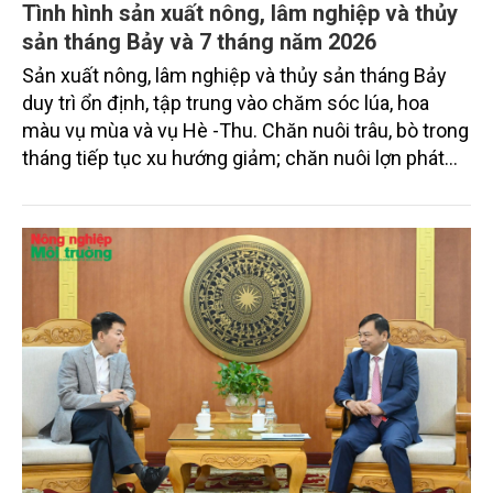
Tình hình sản xuất nông, lâm nghiệp và thủy
sản tháng Bảy và 7 tháng năm 2026
Sản xuất nông, lâm nghiệp và thủy sản tháng Bảy
duy trì ổn định, tập trung vào chăm sóc lúa, hoa
màu vụ mùa và vụ Hè -Thu. Chăn nuôi trâu, bò trong
tháng tiếp tục xu hướng giảm; chăn nuôi lợn phát
triển ổn định; chăn nuôi gia cầm duy trì đà tăng
trưởng khá. Diện tích rừng trồng mới và sản lượng
thủy sản đều tăng nhẹ.