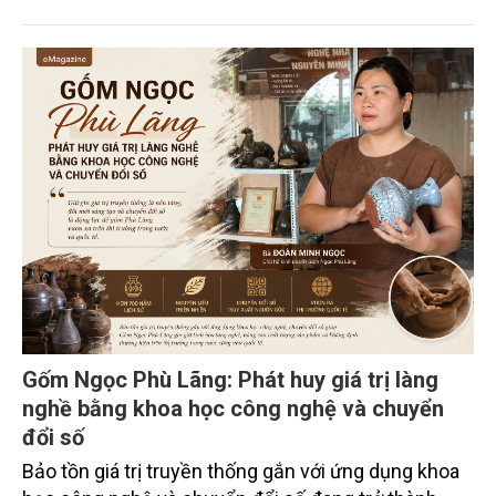
xuyên biên giới” do Tạp chí Nông nghiệp và Môi
trường phối hợp với Sở Nông nghiệp và Môi trường
tỉnh Lai Châu tổ chức ngày 10/7/2026. Hội thảo thu
hút sự tham gia của hơn 100 đại biểu là lãnh đạo
các đơn vị thuộc Bộ Nông nghiệp và Môi trường,
chuyên gia, nhà khoa học, Sở Nông nghiệp và Môi
trường tỉnh Lai Châu và đại diện các cơ quan đơn vị
doanh nghiệp ở các tỉnh miền núi phía Bắc.
Gốm Ngọc Phù Lãng: Phát huy giá trị làng
nghề bằng khoa học công nghệ và chuyển
đổi số
Bảo tồn giá trị truyền thống gắn với ứng dụng khoa