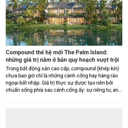
Compound thế hệ mới The Palm Island:
những giá trị nằm ở bản quy hoạch vượt trội
Trong bất động sản cao cấp, compound (khép kín)
chưa bao giờ chỉ là những cánh cổng hay hàng rào
ngoại bất nhập. Giá trị thực sự được tạo nên bởi
chuẩn sống phía sau cánh cổng ấy: sự riêng tư, an
ninh, cộng đồng cư dân tinh hoa và hệ tiện ích, dịch
vụ được thiết kế dành riêng cho họ.