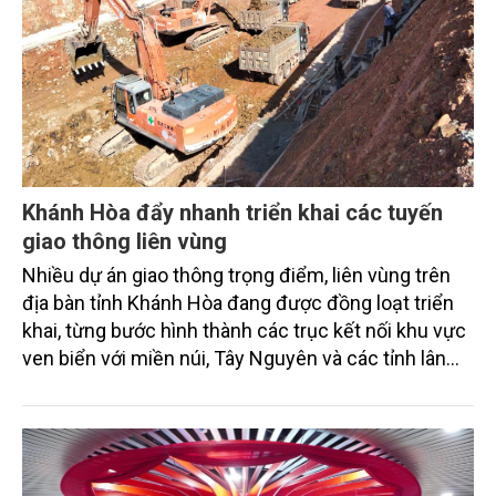
Khánh Hòa đẩy nhanh triển khai các tuyến
giao thông liên vùng
Nhiều dự án giao thông trọng điểm, liên vùng trên
địa bàn tỉnh Khánh Hòa đang được đồng loạt triển
khai, từng bước hình thành các trục kết nối khu vực
ven biển với miền núi, Tây Nguyên và các tỉnh lân
cận. Tuy nhiên, tiến độ một số công trình vẫn phụ
thuộc lớn vào giải phóng mặt bằng, di dời hạ tầng kỹ
thuật, xử lý diện tích rừng và bảo đảm nguồn vật
liệu xây dựng.