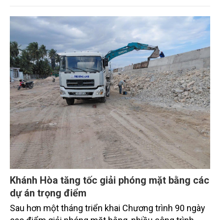
"phát triển kinh tế ven biển" sang "xây dựng quốc
gia biển mạnh". Trong bước chuyển ấy, ngành Nông
nghiệp và Môi trường giữ vai trò đặc biệt quan trọng,
từ hoàn thiện thể chế, quy hoạch không gian biển,
quản lý tài nguyên đến bảo vệ môi trường, phục hồi
hệ sinh thái và kiến tạo sinh kế bền vững cho người
dân ven biển, hải đảo.
Khánh Hòa tăng tốc giải phóng mặt bằng các
dự án trọng điểm
Sau hơn một tháng triển khai Chương trình 90 ngày