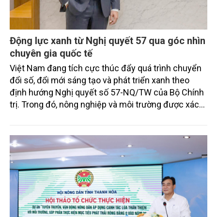
Động lực xanh từ Nghị quyết 57 qua góc nhìn
chuyên gia quốc tế
Việt Nam đang tích cực thúc đẩy quá trình chuyển
đổi số, đổi mới sáng tạo và phát triển xanh theo
định hướng Nghị quyết số 57-NQ/TW của Bộ Chính
trị. Trong đó, nông nghiệp và môi trường được xác
định là hai lĩnh vực trọng điểm chịu tác động sâu
sắc bởi các tiến bộ công nghệ và cam kết bền vững
toàn cầu, đặc biệt là mục tiêu đưa phát thải ròng
bằng 0 (Net-Zero) vào năm 2050.