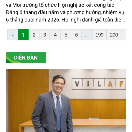
và Môi trường tổ chức Hội nghị sơ kết công tác
Đảng 6 tháng đầu năm và phương hướng, nhiệm vụ
6 tháng cuối năm 2026. Hội nghị đánh giá toàn diện
kết quả thực hiện nhiệm vụ chính trị, công tác xây
dựng Đảng, hoạt động chuyên môn, đồng thời đề ra
‹
1
...
2
3
4
5
6
199
200
›
các giải pháp trọng tâm nhằm tiếp tục nâng cao
chất lượng hoạt động của Tạp chí trong 6 tháng
cuối năm 2026.
DIỄN ĐÀN