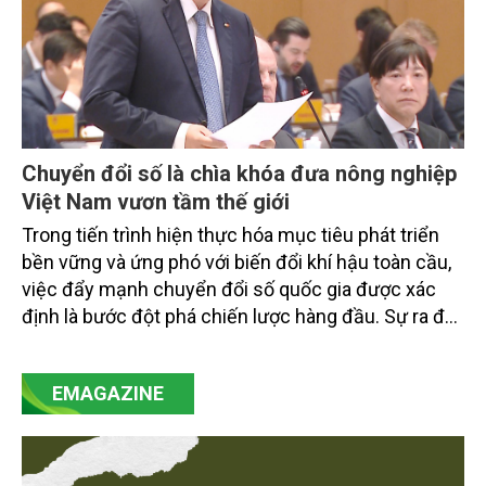
Chuyển đổi số là chìa khóa đưa nông nghiệp
Việt Nam vươn tầm thế giới
Trong tiến trình hiện thực hóa mục tiêu phát triển
bền vững và ứng phó với biến đổi khí hậu toàn cầu,
việc đẩy mạnh chuyển đổi số quốc gia được xác
định là bước đột phá chiến lược hàng đầu. Sự ra đời
của Nghị quyết số 57-NQ/TW đã trở thành động lực
mạnh mẽ, thúc đẩy quá trình cải cách toàn diện,
EMAGAZINE
minh bạch hóa chuỗi cung ứng và nâng cao hiệu
quả quản lý môi trường, đặc biệt trong hai lĩnh vực
then chốt là nông nghiệp và môi trường.