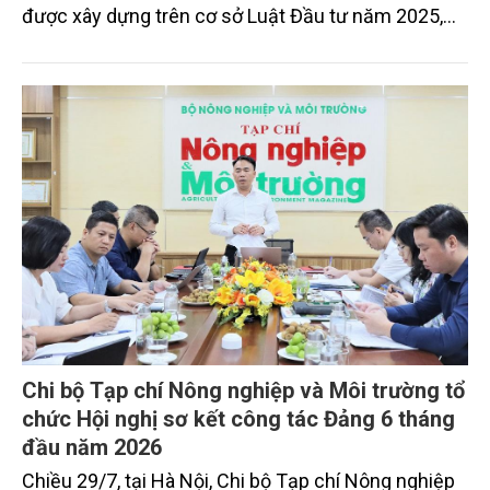
được xây dựng trên cơ sở Luật Đầu tư năm 2025,
Nghị định số 96/2026/NĐ-CP của Chính phủ và
Thông tư số 55/2026/TT-BTC của Bộ Tài chính, với
mục tiêu thu hút mạnh mẽ các nguồn lực đầu tư
trong và ngoài nước, tạo động lực phát triển kinh tế
theo hướng xanh, bền vững và thích ứng với biến
đổi khí hậu.
Chi bộ Tạp chí Nông nghiệp và Môi trường tổ
chức Hội nghị sơ kết công tác Đảng 6 tháng
đầu năm 2026
Chiều 29/7, tại Hà Nội, Chi bộ Tạp chí Nông nghiệp