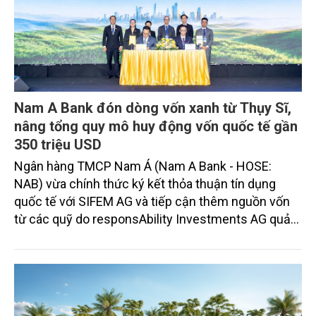
Nam A Bank đón dòng vốn xanh từ Thụy Sĩ,
nâng tổng quy mô huy động vốn quốc tế gần
350 triệu USD
Ngân hàng TMCP Nam Á (Nam A Bank - HOSE:
NAB) vừa chính thức ký kết thỏa thuận tín dụng
quốc tế với SIFEM AG và tiếp cận thêm nguồn vốn
từ các quỹ do responsAbility Investments AG quản
lý, nâng tổng quy mô dòng vốn mà ngân hàng này
thu hút thành công từ đầu năm đến nay lên gần 350
triệu USD.