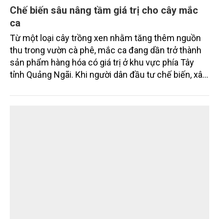
Chế biến sâu nâng tầm giá trị cho cây mắc
ca
Từ một loại cây trồng xen nhằm tăng thêm nguồn
thu trong vườn cà phê, mắc ca đang dần trở thành
sản phẩm hàng hóa có giá trị ở khu vực phía Tây
tỉnh Quảng Ngãi. Khi người dân đầu tư chế biến, xây
dựng thương hiệu và liên kết sản xuất, giá trị hạt
mắc ca được nâng lên đáng kể, tạo động lực hình
thành vùng nguyên liệu bền vững.