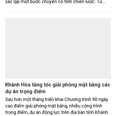
2045, Việt Nam là quốc gia biển mạnh
Nghị quyết số 20-NQ/TW ngày 28/7/2026 của Ban
Chấp hành Trung ương Đảng khóa XIV không chỉ
đặt ra yêu cầu phát triển các ngành kinh tế biển, mà
xác lập một bước chuyển có tính chiến lược: Từ
"khai thác biển" sang "quản trị biển hiện đại"; từ
"phát triển kinh tế ven biển" sang "xây dựng quốc
gia biển mạnh". Trong bước chuyển ấy, ngành Nông
nghiệp và Môi trường giữ vai trò đặc biệt quan trọng,
từ hoàn thiện thể chế, quy hoạch không gian biển,
quản lý tài nguyên đến bảo vệ môi trường, phục hồi
hệ sinh thái và kiến tạo sinh kế bền vững cho người
dân ven biển, hải đảo.
Khánh Hòa tăng tốc giải phóng mặt bằng các