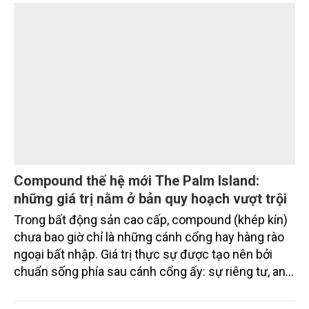
NAB) vừa chính thức ký kết thỏa thuận tín dụng
quốc tế với SIFEM AG và tiếp cận thêm nguồn vốn
từ các quỹ do responsAbility Investments AG quản
lý, nâng tổng quy mô dòng vốn mà ngân hàng này
thu hút thành công từ đầu năm đến nay lên gần 350
triệu USD.
Compound thế hệ mới The Palm Island:
những giá trị nằm ở bản quy hoạch vượt trội
Trong bất động sản cao cấp, compound (khép kín)