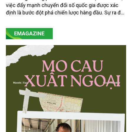
việc đẩy mạnh chuyển đổi số quốc gia được xác
định là bước đột phá chiến lược hàng đầu. Sự ra đời
của Nghị quyết số 57-NQ/TW đã trở thành động lực
mạnh mẽ, thúc đẩy quá trình cải cách toàn diện,
EMAGAZINE
minh bạch hóa chuỗi cung ứng và nâng cao hiệu
quả quản lý môi trường, đặc biệt trong hai lĩnh vực
then chốt là nông nghiệp và môi trường.