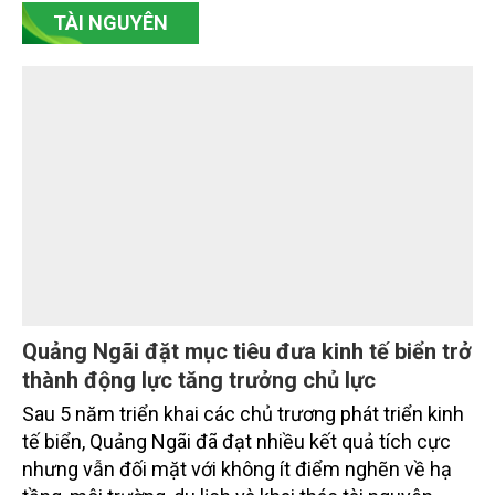
hàng TMCP Đông Nam Á (SeABank, HOSE: SSB)
vượt 427.100 tỷ đồng, lợi nhuận trước thuế hợp nhất
đạt 2.625 tỷ đồng. Đồng hành cùng định hướng
giảm mặt bằng lãi suất để hỗ trợ nền kinh tế,
SeABank tiếp tục duy trì hoạt động hiệu quả, mở
TÀI NGUYÊN
rộng tín dụng, củng cố nguồn vốn và đảm bảo các
chỉ tiêu an toàn.
Quảng Ngãi đặt mục tiêu đưa kinh tế biển trở