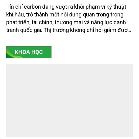
Tín chỉ carbon thế hệ mới và năng lực cạnh
tranh xanh
Tín chỉ carbon đang vượt ra khỏi phạm vi kỹ thuật
khí hậu, trở thành một nội dung quan trọng trong
phát triển, tài chính, thương mại và năng lực cạnh
tranh quốc gia. Thị trường không chỉ hỏi giảm được
bao nhiêu tấn CO2 tương đương, mà còn hỏi giảm
bằng cách nào, ai xác nhận, có bền vững không, có
KHOA HỌC
công bằng không, có bị ghi nhận trùng lặp không và
có thực sự đóng góp cho chuyển đổi xanh hay
không. Đó là điểm cốt lõi của tín chỉ carbon thế hệ
mới.