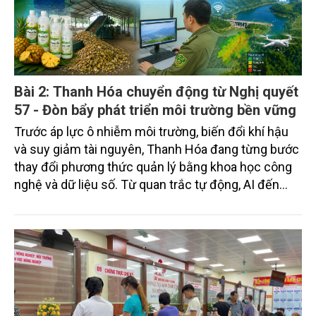
Bài 2: Thanh Hóa chuyển động từ Nghị quyết
57 - Đòn bẩy phát triển môi trường bền vững
Trước áp lực ô nhiễm môi trường, biến đổi khí hậu
và suy giảm tài nguyên, Thanh Hóa đang từng bước
thay đổi phương thức quản lý bằng khoa học công
nghệ và dữ liệu số. Từ quan trắc tự động, AI đến
kinh tế tuần hoàn, Nghị quyết 57-NQ/TW về đột phá
phát triển khoa học, công nghệ, đổi mới sáng tạo và
chuyển đổi số quốc gia đang mở ra hướng phát
triển xanh, hiện đại và bền vững cho địa phương.