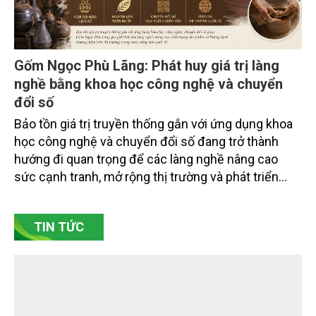
Gốm Ngọc Phù Lãng: Phát huy giá trị làng
nghề bằng khoa học công nghệ và chuyển
đổi số
Bảo tồn giá trị truyền thống gắn với ứng dụng khoa
học công nghệ và chuyển đổi số đang trở thành
hướng đi quan trọng để các làng nghề nâng cao
sức cạnh tranh, mở rộng thị trường và phát triển
bền vững. Tại làng gốm Phù Lãng, xã Phù Lãng, tỉnh
Bắc Ninh, nhiều nghệ nhân và cơ sở sản xuất đã
TIN TỨC
chủ động đổi mới tư duy, đầu tư công nghệ, xây
dựng thương hiệu trên nền tảng giá trị truyền thống.