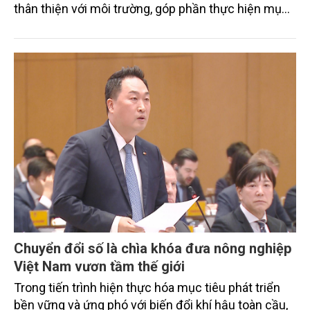
thân thiện với môi trường, góp phần thực hiện mục
tiêu phát thải ròng bằng 0 vào năm 2050". Chương
trình thu hút sự tham gia của đông đảo đại biểu đến
từ các cơ quan quản lý nhà nước, đơn vị nghiên cứu,
doanh nghiệp, hợp tác xã và nông dân đang trực
tiếp triển khai mô hình sản xuất lúa phát thải thấp.
Chuyển đổi số là chìa khóa đưa nông nghiệp
Việt Nam vươn tầm thế giới
Trong tiến trình hiện thực hóa mục tiêu phát triển
bền vững và ứng phó với biến đổi khí hậu toàn cầu,