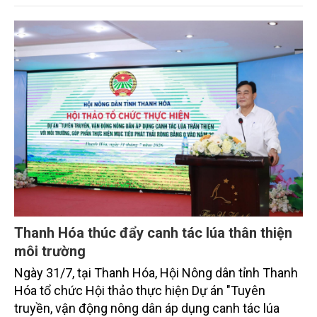
sắc bởi các tiến bộ công nghệ và cam kết bền vững
toàn cầu, đặc biệt là mục tiêu đưa phát thải ròng
bằng 0 (Net-Zero) vào năm 2050.
Thanh Hóa thúc đẩy canh tác lúa thân thiện
môi trường
Ngày 31/7, tại Thanh Hóa, Hội Nông dân tỉnh Thanh
Hóa tổ chức Hội thảo thực hiện Dự án "Tuyên
truyền, vận động nông dân áp dụng canh tác lúa