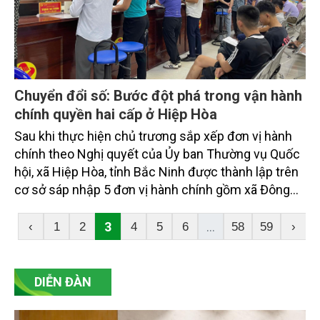
Chuyển đổi số: Bước đột phá trong vận hành
chính quyền hai cấp ở Hiệp Hòa
Sau khi thực hiện chủ trương sắp xếp đơn vị hành
chính theo Nghị quyết của Ủy ban Thường vụ Quốc
hội, xã Hiệp Hòa, tỉnh Bắc Ninh được thành lập trên
cơ sở sáp nhập 5 đơn vị hành chính gồm xã Đông
Lỗ, Đoan Bái, Danh Thắng, Lương Phong và thị trấn
Thắng. Từ một địa phương mang đặc trưng quản lý
3
...
‹
1
2
4
5
6
58
59
›
nông thôn truyền thống, Hiệp Hòa nhanh chóng trở
thành một “siêu xã” với diện tích hơn 62 km², dân số
trên 92 nghìn người. Quy mô mới không chỉ mở ra
DIỄN ĐÀN
cơ hội phát triển lớn mà còn đặt ra yêu cầu cấp
thiết về đổi mới mô hình quản trị, cải cách hành