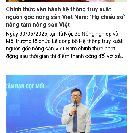
Chính thức vận hành hệ thống truy xuất
nguồn gốc nông sản Việt Nam: "Hộ chiếu số"
nâng tầm nông sản Việt
Ngày 30/06/2026, tại Hà Nội, Bộ Nông nghiệp và
Môi trường tổ chức Lễ công bố Hệ thống truy xuất
nguồn gốc nông sản Việt Nam chính thức hoạt
động sau thời gian thí điểm thành công đối với sản
phẩm quả sầu riêng xuất khẩu. Không chỉ là công
cụ truy xuất thông tin, hệ thống được kỳ vọng trở
thành "hộ chiếu số" của nông sản Việt, tạo nền tảng
dữ liệu thống nhất phục vụ quản lý, nâng cao tính
minh bạch chuỗi cung ứng, đáp ứng yêu cầu của thị
trường quốc tế và gia tăng giá trị nông sản trong kỷ
nguyên chuyển đổi số.