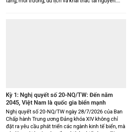
thành động lực tăng trưởng chủ lực
Sau 5 năm triển khai các chủ trương phát triển kinh
tế biển, Quảng Ngãi đã đạt nhiều kết quả tích cực
nhưng vẫn đối mặt với không ít điểm nghẽn về hạ
tầng, môi trường, du lịch và khai thác tài nguyên.
Nghị quyết mới của Ban Chấp hành Đảng bộ tỉnh
đặt mục tiêu đưa kinh tế biển phát triển nhanh, bền
vững, trở thành động lực quan trọng thúc đẩy tăng
trưởng của tỉnh đến năm 2030, tầm nhìn đến năm
2045.
Kỳ 1: Nghị quyết số 20-NQ/TW: Đến năm