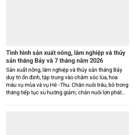
Tình hình sản xuất nông, lâm nghiệp và thủy
sản tháng Bảy và 7 tháng năm 2026
Sản xuất nông, lâm nghiệp và thủy sản tháng Bảy
duy trì ổn định, tập trung vào chăm sóc lúa, hoa
màu vụ mùa và vụ Hè -Thu. Chăn nuôi trâu, bò trong
tháng tiếp tục xu hướng giảm; chăn nuôi lợn phát
triển ổn định; chăn nuôi gia cầm duy trì đà tăng
trưởng khá. Diện tích rừng trồng mới và sản lượng
thủy sản đều tăng nhẹ.