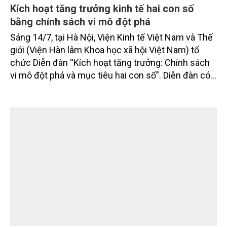
Kích hoạt tăng trưởng kinh tế hai con số
bằng chính sách vi mô đột phá
Sáng 14/7, tại Hà Nội, Viện Kinh tế Việt Nam và Thế
giới (Viện Hàn lâm Khoa học xã hội Việt Nam) tổ
chức Diễn đàn “Kích hoạt tăng trưởng: Chính sách
vi mô đột phá và mục tiêu hai con số”. Diễn đàn có
sự tham gia của một số bộ ngành, cơ quan Trung
ương, chuyên gia kinh tế, nhà khoa học, đại diện các
trường đại học, viện nghiên cứu, hiệp hội doanh
nghiệp và cộng đồng doanh nghiệp.