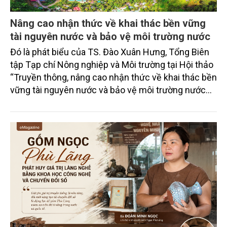
Nâng cao nhận thức về khai thác bền vững
tài nguyên nước và bảo vệ môi trường nước
Đó là phát biểu của TS. Đào Xuân Hưng, Tổng Biên
tập Tạp chí Nông nghiệp và Môi trường tại Hội thảo
“Truyền thông, nâng cao nhận thức về khai thác bền
vững tài nguyên nước và bảo vệ môi trường nước
xuyên biên giới” do Tạp chí Nông nghiệp và Môi
trường phối hợp với Sở Nông nghiệp và Môi trường
tỉnh Lai Châu tổ chức ngày 10/7/2026. Hội thảo thu
hút sự tham gia của hơn 100 đại biểu là lãnh đạo
các đơn vị thuộc Bộ Nông nghiệp và Môi trường,
chuyên gia, nhà khoa học, Sở Nông nghiệp và Môi
trường tỉnh Lai Châu và đại diện các cơ quan đơn vị
doanh nghiệp ở các tỉnh miền núi phía Bắc.