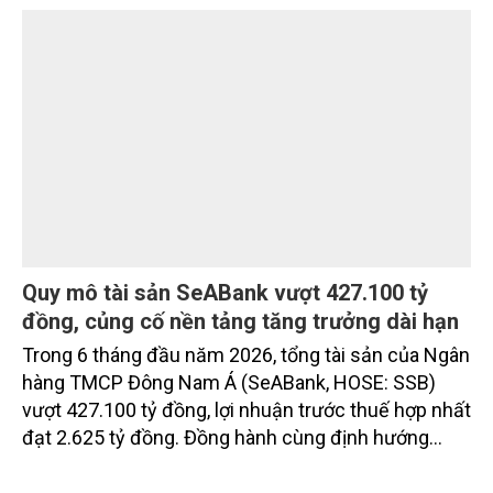
chưa bao giờ chỉ là những cánh cổng hay hàng rào
ngoại bất nhập. Giá trị thực sự được tạo nên bởi
chuẩn sống phía sau cánh cổng ấy: sự riêng tư, an
ninh, cộng đồng cư dân tinh hoa và hệ tiện ích, dịch
vụ được thiết kế dành riêng cho họ.
Quy mô tài sản SeABank vượt 427.100 tỷ
đồng, củng cố nền tảng tăng trưởng dài hạn
Trong 6 tháng đầu năm 2026, tổng tài sản của Ngân