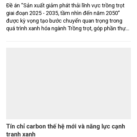
Sản xuất giảm phát thải trong trồng trọt: Đặt
nền móng cho nền nông nghiệp xanh và thị
trường carbon nông nghiệp
Đề án “Sản xuất giảm phát thải lĩnh vực trồng trọt
giai đoạn 2025 - 2035, tầm nhìn đến năm 2050”
được kỳ vọng tạo bước chuyển quan trọng trong
quá trình xanh hóa ngành Trồng trọt, góp phần thực
hiện cam kết phát thải ròng bằng “0” của Việt Nam,
đồng thời mở ra cơ hội hình thành thị trường sản
phẩm phát thải thấp và tín chỉ carbon trong nông
nghiệp.