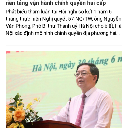
nền tảng vận hành chính quyền hai cấp
Phát biểu tham luận tại Hội nghị sơ kết 1 năm 6
tháng thực hiện Nghị quyết 57-NQ/TW, ông Nguyễn
Văn Phong, Phó Bí thư Thành uỷ Hà Nội cho biết, Hà
Nội xác định mô hình chính quyền địa phương hai
cấp không chỉ là sắp xếp lại bộ máy hành chính mà
còn là bước chuyển căn bản về phương thức quản
trị, trong đó chuyển đổi số, dữ liệu và đổi mới sáng
tạo trở thành hạt nhân vận hành, hướng tới mục tiêu
phục vụ người dân, doanh nghiệp tốt hơn và xây
dựng đô thị thông minh.