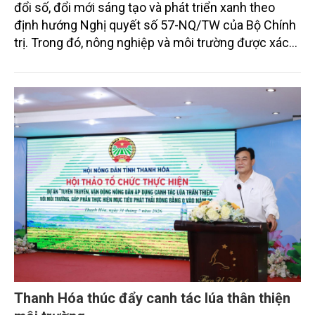
đổi số, đổi mới sáng tạo và phát triển xanh theo
định hướng Nghị quyết số 57-NQ/TW của Bộ Chính
trị. Trong đó, nông nghiệp và môi trường được xác
định là hai lĩnh vực trọng điểm chịu tác động sâu
sắc bởi các tiến bộ công nghệ và cam kết bền vững
toàn cầu, đặc biệt là mục tiêu đưa phát thải ròng
bằng 0 (Net-Zero) vào năm 2050.
Thanh Hóa thúc đẩy canh tác lúa thân thiện