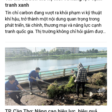
tranh xanh
Tín chỉ carbon đang vượt ra khỏi phạm vi kỹ thuật
khí hậu, trở thành một nội dung quan trọng trong
phát triển, tài chính, thương mại và năng lực cạnh
tranh quốc gia. Thị trường không chỉ hỏi giảm được
bao nhiêu tấn CO2 tương đương, mà còn hỏi giảm
bằng cách nào, ai xác nhận, có bền vững không, có
công bằng không, có bị ghi nhận trùng lặp không và
có thực sự đóng góp cho chuyển đổi xanh hay
không. Đó là điểm cốt lõi của tín chỉ carbon thế hệ
mới.
TP. Cần Thơ: Nâng cao hiệu lực, hiệu quả