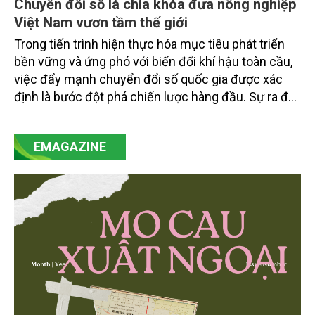
Chuyển đổi số là chìa khóa đưa nông nghiệp
Việt Nam vươn tầm thế giới
Trong tiến trình hiện thực hóa mục tiêu phát triển
bền vững và ứng phó với biến đổi khí hậu toàn cầu,
việc đẩy mạnh chuyển đổi số quốc gia được xác
định là bước đột phá chiến lược hàng đầu. Sự ra đời
của Nghị quyết số 57-NQ/TW đã trở thành động lực
mạnh mẽ, thúc đẩy quá trình cải cách toàn diện,
EMAGAZINE
minh bạch hóa chuỗi cung ứng và nâng cao hiệu
quả quản lý môi trường, đặc biệt trong hai lĩnh vực
then chốt là nông nghiệp và môi trường.