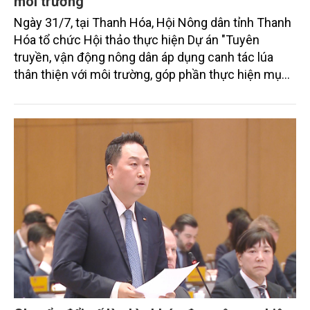
môi trường
Ngày 31/7, tại Thanh Hóa, Hội Nông dân tỉnh Thanh
Hóa tổ chức Hội thảo thực hiện Dự án "Tuyên
truyền, vận động nông dân áp dụng canh tác lúa
thân thiện với môi trường, góp phần thực hiện mục
tiêu phát thải ròng bằng 0 vào năm 2050". Chương
trình thu hút sự tham gia của đông đảo đại biểu đến
từ các cơ quan quản lý nhà nước, đơn vị nghiên cứu,
doanh nghiệp, hợp tác xã và nông dân đang trực
tiếp triển khai mô hình sản xuất lúa phát thải thấp.