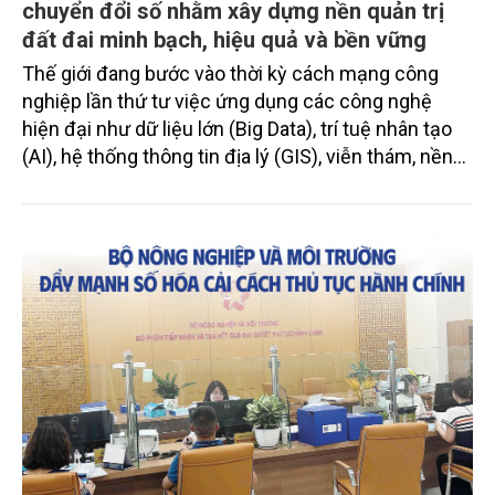
chuyển đổi số nhằm xây dựng nền quản trị
đất đai minh bạch, hiệu quả và bền vững
Thế giới đang bước vào thời kỳ cách mạng công
nghiệp lần thứ tư việc ứng dụng các công nghệ
hiện đại như dữ liệu lớn (Big Data), trí tuệ nhân tạo
(AI), hệ thống thông tin địa lý (GIS), viễn thám, nền
tảng số và IoT... vào công tác chuyển đổi số trong
các lĩnh vực quản lý nhà nước, đặc biệt là quy
hoạch sử dụng đất đai trở nên ngày càng cần thiết
và cấp bách. Phóng viên Tạp chí Nông nghiệp và
Môi trường đã có cuộc trao đổi với PGS, TS. Nguyễn
Quang Học – Khoa Tài nguyên và Môi trường, Học
viện Nông nghiệp Việt Nam về vấn đề này.