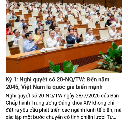
trưởng của tỉnh đến năm 2030, tầm nhìn đến năm
2045.
Kỳ 1: Nghị quyết số 20-NQ/TW: Đến năm
2045, Việt Nam là quốc gia biển mạnh
Nghị quyết số 20-NQ/TW ngày 28/7/2026 của Ban
Chấp hành Trung ương Đảng khóa XIV không chỉ
đặt ra yêu cầu phát triển các ngành kinh tế biển, mà
xác lập một bước chuyển có tính chiến lược: Từ
"khai thác biển" sang "quản trị biển hiện đại"; từ