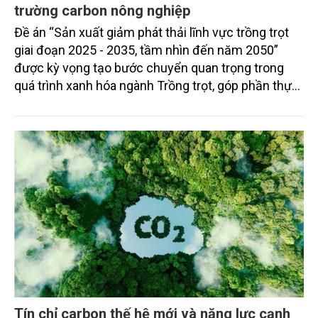
trường carbon nông nghiệp
Đề án “Sản xuất giảm phát thải lĩnh vực trồng trọt
giai đoạn 2025 - 2035, tầm nhìn đến năm 2050”
được kỳ vọng tạo bước chuyển quan trọng trong
quá trình xanh hóa ngành Trồng trọt, góp phần thực
hiện cam kết phát thải ròng bằng “0” của Việt Nam,
đồng thời mở ra cơ hội hình thành thị trường sản
phẩm phát thải thấp và tín chỉ carbon trong nông
nghiệp.
Tín chỉ carbon thế hệ mới và năng lực cạnh