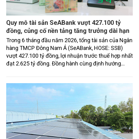
Quy mô tài sản SeABank vượt 427.100 tỷ
đồng, củng cố nền tảng tăng trưởng dài hạn
Trong 6 tháng đầu năm 2026, tổng tài sản của Ngân
hàng TMCP Đông Nam Á (SeABank, HOSE: SSB)
vượt 427.100 tỷ đồng, lợi nhuận trước thuế hợp nhất
đạt 2.625 tỷ đồng. Đồng hành cùng định hướng
giảm mặt bằng lãi suất để hỗ trợ nền kinh tế,
SeABank tiếp tục duy trì hoạt động hiệu quả, mở
rộng tín dụng, củng cố nguồn vốn và đảm bảo các
chỉ tiêu an toàn.