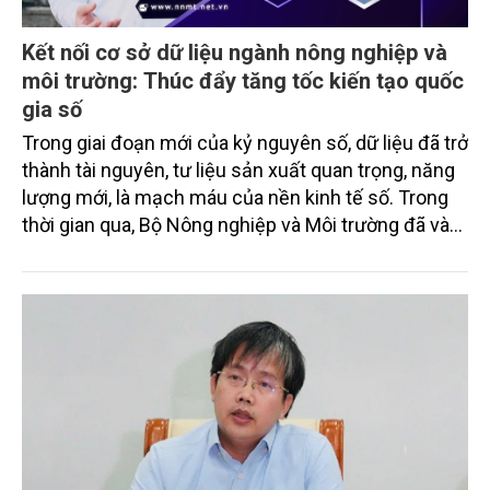
Kết nối cơ sở dữ liệu ngành nông nghiệp và
môi trường: Thúc đẩy tăng tốc kiến tạo quốc
gia số
Trong giai đoạn mới của kỷ nguyên số, dữ liệu đã trở
thành tài nguyên, tư liệu sản xuất quan trọng, năng
lượng mới, là mạch máu của nền kinh tế số. Trong
thời gian qua, Bộ Nông nghiệp và Môi trường đã và
đang quyết liệt triển khai nhiều nhiệm vụ khó, tồn
đọng kéo dài như xây dựng cơ sở dữ liệu quốc gia
về đất đai, cũng như hệ thống truy xuất nguồn gốc
nông, lâm, thủy sản.