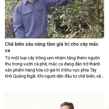
Chế biến sâu nâng tầm giá trị cho cây mắc
ca
Từ một loại cây trồng xen nhằm tăng thêm nguồn
thu trong vườn cà phê, mắc ca đang dần trở thành
sản phẩm hàng hóa có giá trị ở khu vực phía Tây
tỉnh Quảng Ngãi. Khi người dân đầu tư chế biến, xây
dựng thương hiệu và liên kết sản xuất, giá trị hạt
mắc ca được nâng lên đáng kể, tạo động lực hình
thành vùng nguyên liệu bền vững.