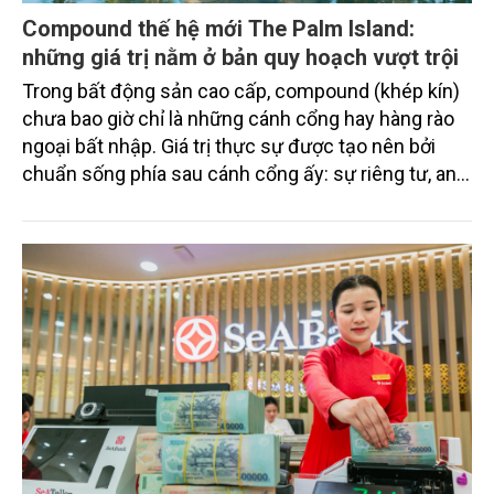
Compound thế hệ mới The Palm Island:
những giá trị nằm ở bản quy hoạch vượt trội
Trong bất động sản cao cấp, compound (khép kín)
chưa bao giờ chỉ là những cánh cổng hay hàng rào
ngoại bất nhập. Giá trị thực sự được tạo nên bởi
chuẩn sống phía sau cánh cổng ấy: sự riêng tư, an
ninh, cộng đồng cư dân tinh hoa và hệ tiện ích, dịch
vụ được thiết kế dành riêng cho họ.