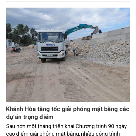
"phát triển kinh tế ven biển" sang "xây dựng quốc
gia biển mạnh". Trong bước chuyển ấy, ngành Nông
nghiệp và Môi trường giữ vai trò đặc biệt quan trọng,
từ hoàn thiện thể chế, quy hoạch không gian biển,
quản lý tài nguyên đến bảo vệ môi trường, phục hồi
hệ sinh thái và kiến tạo sinh kế bền vững cho người
dân ven biển, hải đảo.
Khánh Hòa tăng tốc giải phóng mặt bằng các
dự án trọng điểm
Sau hơn một tháng triển khai Chương trình 90 ngày
cao điểm giải phóng mặt bằng, nhiều công trình