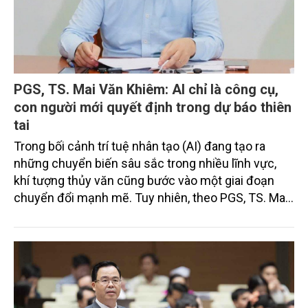
PGS, TS. Mai Văn Khiêm: AI chỉ là công cụ,
con người mới quyết định trong dự báo thiên
tai
Trong bối cảnh trí tuệ nhân tạo (AI) đang tạo ra
những chuyển biến sâu sắc trong nhiều lĩnh vực,
khí tượng thủy văn cũng bước vào một giai đoạn
chuyển đổi mạnh mẽ. Tuy nhiên, theo PGS, TS. Mai
Văn Khiêm, AI dù có khả năng xử lý dữ liệu vượt trội
vẫn không thể thay thế vai trò của con người trong
dự báo thiên tai. Vấn đề cốt lõi không phải là “AI hay
dự báo viên”, mà là cách kết hợp hai yếu tố này để
nâng cao chất lượng dự báo, kéo dài thời gian cảnh
báo sớm và giảm thiểu thiệt hại do thiên tai.