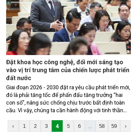
Đặt khoa học công nghệ, đổi mới sáng tạo
vào vị trí trung tâm của chiến lược phát triển
đất nước
Giai đoạn 2026 - 2030 đặt ra yêu cầu phát triển mới,
đó là phải tăng tốc để phấn đấu tăng trưởng “hai
con số”, nâng sức chống chịu trước bất định toàn
cầu. Vì vậy, chúng ta cần hành động với tinh thần
đổi mới, dám nghĩ, dám làm, dám chịu trách nhiệm
vì lợi ích quốc gia, dân tộc; đặt khoa học công nghệ,
4
...
‹
1
2
3
5
6
58
59
›
đổi mới sáng tạo và chuyển đổi số vào vị trí trung