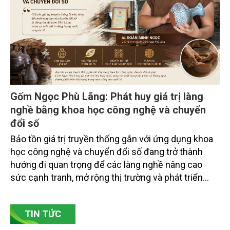
doanh nghiệp ở các tỉnh miền núi phía Bắc.
Gốm Ngọc Phù Lãng: Phát huy giá trị làng
nghề bằng khoa học công nghệ và chuyển
đổi số
Bảo tồn giá trị truyền thống gắn với ứng dụng khoa
học công nghệ và chuyển đổi số đang trở thành
hướng đi quan trọng để các làng nghề nâng cao
sức cạnh tranh, mở rộng thị trường và phát triển
bền vững. Tại làng gốm Phù Lãng, xã Phù Lãng, tỉnh
Bắc Ninh, nhiều nghệ nhân và cơ sở sản xuất đã
TIN TỨC
chủ động đổi mới tư duy, đầu tư công nghệ, xây
dựng thương hiệu trên nền tảng giá trị truyền thống.