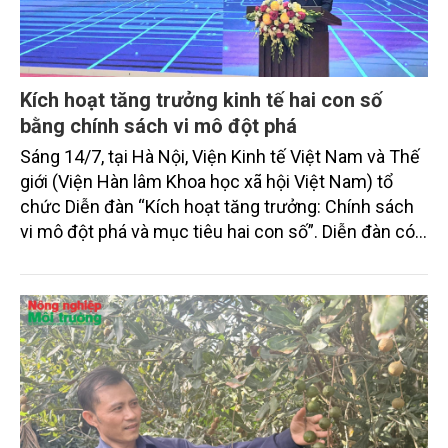
Kích hoạt tăng trưởng kinh tế hai con số
bằng chính sách vi mô đột phá
Sáng 14/7, tại Hà Nội, Viện Kinh tế Việt Nam và Thế
giới (Viện Hàn lâm Khoa học xã hội Việt Nam) tổ
chức Diễn đàn “Kích hoạt tăng trưởng: Chính sách
vi mô đột phá và mục tiêu hai con số”. Diễn đàn có
sự tham gia của một số bộ ngành, cơ quan Trung
ương, chuyên gia kinh tế, nhà khoa học, đại diện các
trường đại học, viện nghiên cứu, hiệp hội doanh
nghiệp và cộng đồng doanh nghiệp.