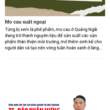
Mo cau xuất ngoại
Từng bị xem là phế phẩm, mo cau ở Quảng Ngãi
đang trở thành nguyên liệu để sản xuất các sản
phẩm thân thiện môi trường, mở thêm sinh kế cho
người dân và tạo nên vòng tuần hoàn xanh ở làng
quê. Trải qua chặng đường dài (từ 2020 đến nay),
chén, dĩa... từ mo cau đã được thị trường trong nước
và quốc tế đón nhận.