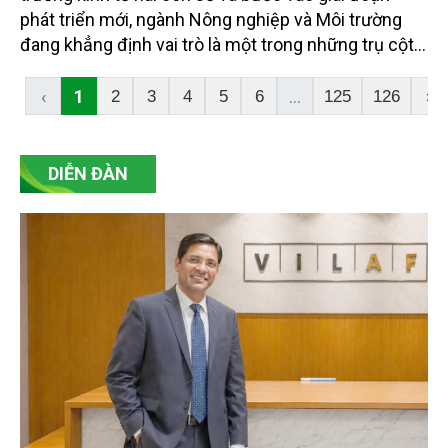
phát triển mới, ngành Nông nghiệp và Môi trường
đang khẳng định vai trò là một trong những trụ cột
quan trọng của nền kinh tế tỉnh. Những kết quả đạt
được trong 6 tháng đầu năm 2026 cho thấy sự
‹
1
...
2
3
4
5
6
125
126
›
chuyển biến rõ nét trong quản trị, chuyển đổi số,
khai thác hiệu quả tài nguyên và phát triển nông
nghiệp theo hướng hiện đại, bền vững.
DIỄN ĐÀN