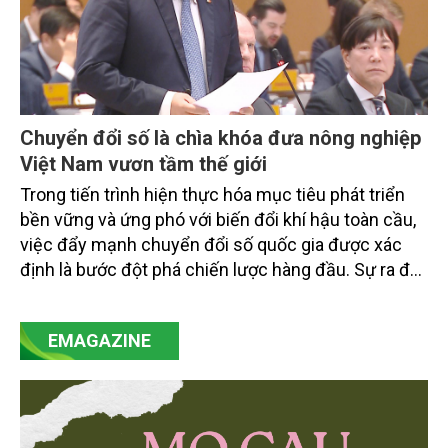
Chuyển đổi số là chìa khóa đưa nông nghiệp
Việt Nam vươn tầm thế giới
Trong tiến trình hiện thực hóa mục tiêu phát triển
bền vững và ứng phó với biến đổi khí hậu toàn cầu,
việc đẩy mạnh chuyển đổi số quốc gia được xác
định là bước đột phá chiến lược hàng đầu. Sự ra đời
của Nghị quyết số 57-NQ/TW đã trở thành động lực
mạnh mẽ, thúc đẩy quá trình cải cách toàn diện,
EMAGAZINE
minh bạch hóa chuỗi cung ứng và nâng cao hiệu
quả quản lý môi trường, đặc biệt trong hai lĩnh vực
then chốt là nông nghiệp và môi trường.