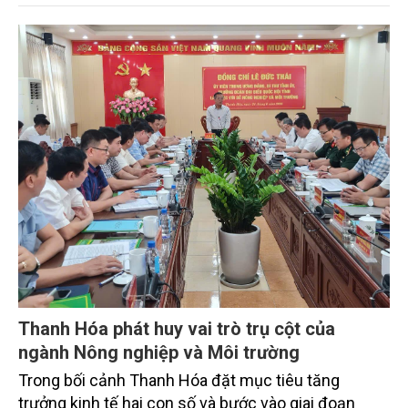
sự chuyển đổi đó. Từ “hộ chiếu số” của nông sản
đến các bài toán lớn về giống, vắc xin, chế phẩm
sinh học, ngành đang từng bước đưa dữ liệu và
công nghệ vào những lĩnh vực thiết thực nhất của
sản xuất, thị trường và quản lý nhà nước.
Thanh Hóa phát huy vai trò trụ cột của
ngành Nông nghiệp và Môi trường
Trong bối cảnh Thanh Hóa đặt mục tiêu tăng
trưởng kinh tế hai con số và bước vào giai đoạn