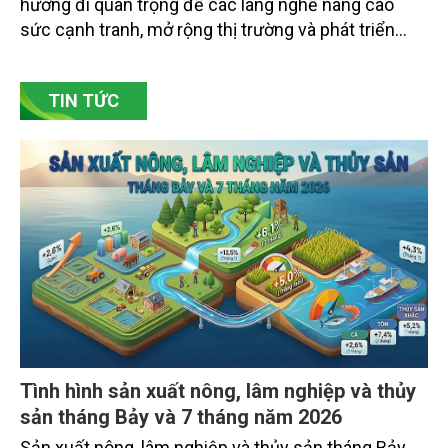
hướng đi quan trọng để các làng nghề nâng cao
sức cạnh tranh, mở rộng thị trường và phát triển
bền vững. Tại làng gốm Phù Lãng, xã Phù Lãng, tỉnh
Bắc Ninh, nhiều nghệ nhân và cơ sở sản xuất đã
TIN TỨC
chủ động đổi mới tư duy, đầu tư công nghệ, xây
dựng thương hiệu trên nền tảng giá trị truyền thống.
Tình hình sản xuất nông, lâm nghiệp và thủy
sản tháng Bảy và 7 tháng năm 2026
Sản xuất nông, lâm nghiệp và thủy sản tháng Bảy