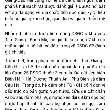
Giang-Cầu Hai cùng với hệ đê cát chắn ngoài đầm
phá và núi Bạch Mã được đánh giá là DSĐC nổi bật
với sự đa dạng về địa chất; tính độc đáo, kỳ vĩ tiêu
biểu có giá trị khoa học, giáo dục và giá trị thẩm mỹ
cao.
Nhằm đánh giá được tiềm năng DSĐC ở khu vực
Tam Giang - Bạch Mã, tác giả đã lựa chọn 7 khu có
những giá trị nổi bật và đặc trưng về DSĐC để đánh
giá chi tiết.
Trước hết, trong phạm vi hệ đầm phá Tam Giang -
Cầu Hai và hệ đê cát chắn ngoài đầm phá đã xác
lập được 25 DSĐC thuộc 3 cụm là: Đê cát ven biển
Điền Hải - Hải Dương, Thuận An - Phú Diễn và đầm
Cầu Hai. Trong đó, hệ đầm phá TG - CH có 4 đơn vị
cấu trúc cơ bản gồm: Vực nước, cửa, đê cát chắn
và bờ sau đầm phá. Vực nước kéo dài 68 km dọc bờ,
được hợp thành từ các bộ phận có tên gọi Tam
Giang, đầm Sam - An Truyền gọi tắt là đầm Sam,