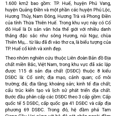
1.600 km2 bao gồm: TP. Huế, huyện Phú Vang,
huyện Quảng Điền và một phần các huyện Phú Lộc,
Hương Thủy, Nam Đông, Hương Trà và Phong Điền
của tỉnh Thừa Thiên Huế. Trong khu vực này có Cố
đô Huế là Di sản văn hóa thế giới với nhiều danh
thắng đặc sắc như sông Hương, núi Ngự, chùa
Thiên Mụ,... từ lâu đã đi vào thơ ca, là biểu tượng của
TP. Huế cổ kính và xinh đẹp.
Theo nhóm nghiên cứu thuộc Liên đoàn Bản đồ Địa
chất miền Bắc, Việt Nam, trong khu vực đã xác lập
được 115 di sản địa chất (DSĐC) thuộc 8 kiểu
DSĐC là: Cổ sinh; địa mạo, cảnh quan; cổ môi
trường; đá; địa tầng; khoáng sản; kinh tế địa chất;
cấu trúc kiến tạo và lịch sử phát triển địa chất.
Bước đầu phân cấp các DSĐC theo 3 cấp gồm: Cấp
quốc tế 5 DSĐC, cấp quốc gia 41 DSĐC và cấp địa
phương 69 DSĐC. Trong đó, hệ đầm phá Tam