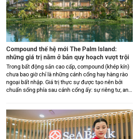
Compound thế hệ mới The Palm Island:
những giá trị nằm ở bản quy hoạch vượt trội
Trong bất động sản cao cấp, compound (khép kín)
chưa bao giờ chỉ là những cánh cổng hay hàng rào
ngoại bất nhập. Giá trị thực sự được tạo nên bởi
chuẩn sống phía sau cánh cổng ấy: sự riêng tư, an
ninh, cộng đồng cư dân tinh hoa và hệ tiện ích, dịch
vụ được thiết kế dành riêng cho họ.