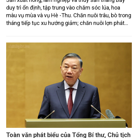
duy trì ổn định, tập trung vào chăm sóc lúa, hoa
màu vụ mùa và vụ Hè -Thu. Chăn nuôi trâu, bò trong
tháng tiếp tục xu hướng giảm; chăn nuôi lợn phát
triển ổn định; chăn nuôi gia cầm duy trì đà tăng
trưởng khá. Diện tích rừng trồng mới và sản lượng
thủy sản đều tăng nhẹ.
Toàn văn phát biểu của Tổng Bí thư, Chủ tịch