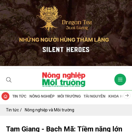
TIN TỨC
NÔNG NGHIỆP
MÔI TRƯỜNG
TÀI NGUYÊN
KHOA HỌC
Tin tức
Nông nghiệp và Môi trường
Tam Giang - Bạch Mã: Tiềm năng lớn