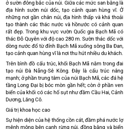
ở sườn đông bắc của núi. Giữa các mức san bằng là
địa hình sườn núi dốc, tạo cảnh quan hùng vĩ. Ở
những nơi gần chân núi, địa hình thấp và khá thoải
tạo thành các thác nước và hồnước có cảnh quan
rất đẹp. Trong khu vực vườn Quốc gia Bạch Mã có
thác Đỗ Quyên với độ cao 280 m. Sườn thác dốc với
dòng nước đổ từ đỉnh Bạch Mã xuống sông Ba Đan,
tạo cảnh quan hùng vĩ là nơi thu hút nhiều du khách.
Trên bình đồ cấu trúc, khối Bạch Mã nằm trong đai
tạo núi Đà Nẵng-Sê Kông. Đây là cấu trúc nâng
mạnh; ở phần trung tâm của núi Bạch Mã, các đá hệ
tầng Long Đại bị bóc mòn gần hết; còn ở phần ven
biển của khối có các hố sụt như đầm Cầu Hai, Cảnh
Dương, Lăng Cô.
Giá trị khoa học cao
Sự hiện diện của hệ thống cồn cát, đầm phá nước lợ
mênh mông bên cạnh rừng núi, đồng bằng và biển