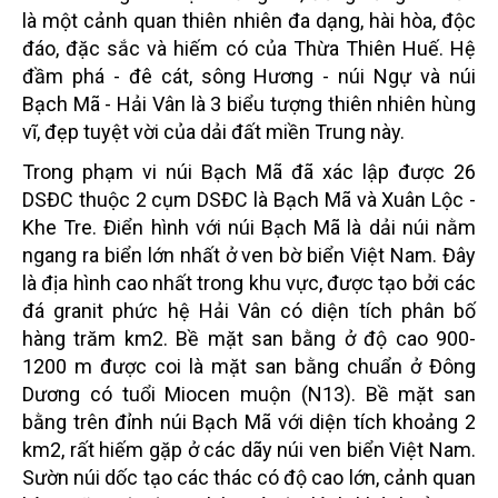
là một cảnh quan thiên nhiên đa dạng, hài hòa, độc
đáo, đặc sắc và hiếm có của Thừa Thiên Huế. Hệ
đầm phá - đê cát, sông Hương - núi Ngự và núi
Bạch Mã - Hải Vân là 3 biểu tượng thiên nhiên hùng
vĩ, đẹp tuyệt vời của dải đất miền Trung này.
Trong phạm vi núi Bạch Mã đã xác lập được 26
DSĐC thuộc 2 cụm DSĐC là Bạch Mã và Xuân Lộc -
Khe Tre. Điển hình với núi Bạch Mã là dải núi nằm
ngang ra biển lớn nhất ở ven bờ biển Việt Nam. Đây
là địa hình cao nhất trong khu vực, được tạo bởi các
đá granit phức hệ Hải Vân có diện tích phân bố
hàng trăm km2. Bề mặt san bằng ở độ cao 900-
1200 m được coi là mặt san bằng chuẩn ở Đông
Dương có tuổi Miocen muộn (N13). Bề mặt san
bằng trên đỉnh núi Bạch Mã với diện tích khoảng 2
km2, rất hiếm gặp ở các dãy núi ven biển Việt Nam.
Sườn núi dốc tạo các thác có độ cao lớn, cảnh quan