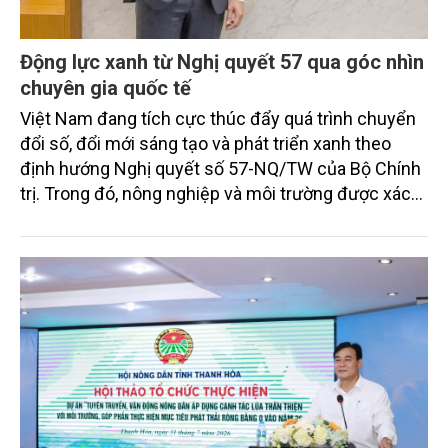
Động lực xanh từ Nghị quyết 57 qua góc nhìn
chuyên gia quốc tế
Việt Nam đang tích cực thúc đẩy quá trình chuyển
đổi số, đổi mới sáng tạo và phát triển xanh theo
định hướng Nghị quyết số 57-NQ/TW của Bộ Chính
trị. Trong đó, nông nghiệp và môi trường được xác
định là hai lĩnh vực trọng điểm chịu tác động sâu
sắc bởi các tiến bộ công nghệ và cam kết bền vững
toàn cầu, đặc biệt là mục tiêu đưa phát thải ròng
bằng 0 (Net-Zero) vào năm 2050.