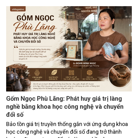
trường phối hợp với Sở Nông nghiệp và Môi trường
tỉnh Lai Châu tổ chức ngày 10/7/2026. Hội thảo thu
hút sự tham gia của hơn 100 đại biểu là lãnh đạo
các đơn vị thuộc Bộ Nông nghiệp và Môi trường,
chuyên gia, nhà khoa học, Sở Nông nghiệp và Môi
trường tỉnh Lai Châu và đại diện các cơ quan đơn vị
doanh nghiệp ở các tỉnh miền núi phía Bắc.
Gốm Ngọc Phù Lãng: Phát huy giá trị làng
nghề bằng khoa học công nghệ và chuyển
đổi số
Bảo tồn giá trị truyền thống gắn với ứng dụng khoa
học công nghệ và chuyển đổi số đang trở thành