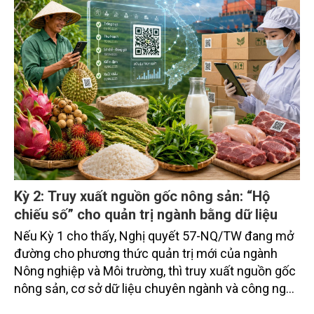
ngành Lâm nghiệp tăng 3,98%, đóng góp 0,27%;
ngành Thủy sản tăng 4,88%, đóng góp 1,56%.
Kỳ 2: Truy xuất nguồn gốc nông sản: “Hộ
chiếu số” cho quản trị ngành bằng dữ liệu
Nếu Kỳ 1 cho thấy, Nghị quyết 57-NQ/TW đang mở
đường cho phương thức quản trị mới của ngành
Nông nghiệp và Môi trường, thì truy xuất nguồn gốc
nông sản, cơ sở dữ liệu chuyên ngành và công nghệ
chiến lược chính là những minh chứng cụ thể cho