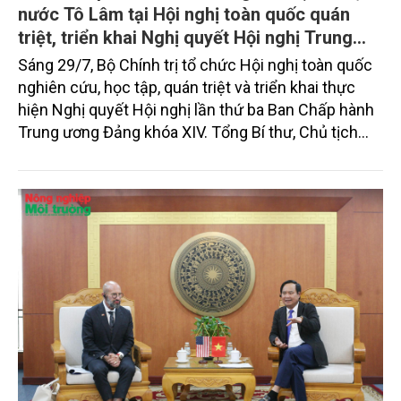
nước Tô Lâm tại Hội nghị toàn quốc quán
triệt, triển khai Nghị quyết Hội nghị Trung
ương 3, khóa XIV
Sáng 29/7, Bộ Chính trị tổ chức Hội nghị toàn quốc
nghiên cứu, học tập, quán triệt và triển khai thực
hiện Nghị quyết Hội nghị lần thứ ba Ban Chấp hành
Trung ương Đảng khóa XIV. Tổng Bí thư, Chủ tịch
nước Tô Lâm đã có bài phát biểu chỉ đạo quan
trọng. Tạp chí Nông nghiệp và Môi trường trân trọng
giới thiệu toàn văn bài phát biểu của đồng chí Tổng
Bí thư, Chủ tịch nước.