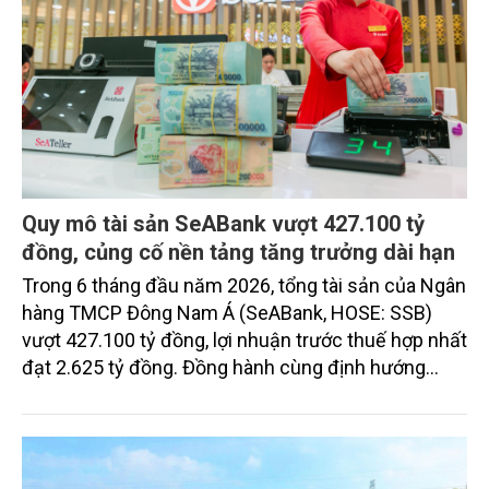
Quy mô tài sản SeABank vượt 427.100 tỷ
đồng, củng cố nền tảng tăng trưởng dài hạn
Trong 6 tháng đầu năm 2026, tổng tài sản của Ngân
hàng TMCP Đông Nam Á (SeABank, HOSE: SSB)
vượt 427.100 tỷ đồng, lợi nhuận trước thuế hợp nhất
đạt 2.625 tỷ đồng. Đồng hành cùng định hướng
giảm mặt bằng lãi suất để hỗ trợ nền kinh tế,
SeABank tiếp tục duy trì hoạt động hiệu quả, mở
rộng tín dụng, củng cố nguồn vốn và đảm bảo các
chỉ tiêu an toàn.