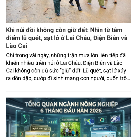
Khi núi đồi không còn giữ đất: Nhìn từ tâm
điểm lũ quét, sạt lở ở Lai Châu, Điện Biên và
Lào Cai
Chỉ trong vài ngày, những trận mưa lớn liên tiếp đã
khiến nhiều triền núi ở Lai Châu, Điện Biên và Lào
Cai không còn đủ sức "giữ" đất. Lũ quét, sạt lở xảy
ra dồn dập, cướp đi sinh mạng con người, cuốn trôi
nhà cửa, chia cắt giao thông và để lại những khoảng
trống khó lấp đầy giữa núi rừng Tây Bắc. Đằng sau
hơn 255 tỷ đồng thiệt hại không chỉ là những con
số, mà còn là lời cảnh báo ngày càng rõ nét về thiên
tai cực đoan trong bối cảnh biến đổi khí hậu, đòi hỏi
cách tiếp cận mới trong phòng ngừa và thích ứng.