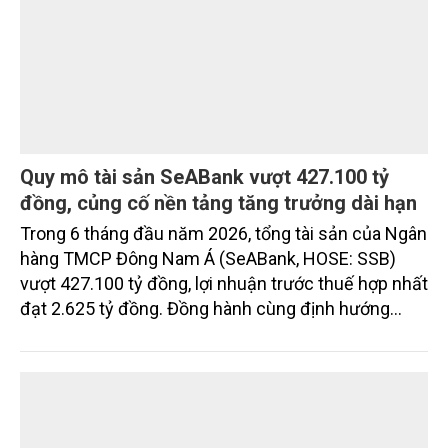
Quy mô tài sản SeABank vượt 427.100 tỷ
đồng, củng cố nền tảng tăng trưởng dài hạn
Trong 6 tháng đầu năm 2026, tổng tài sản của Ngân
hàng TMCP Đông Nam Á (SeABank, HOSE: SSB)
vượt 427.100 tỷ đồng, lợi nhuận trước thuế hợp nhất
đạt 2.625 tỷ đồng. Đồng hành cùng định hướng
giảm mặt bằng lãi suất để hỗ trợ nền kinh tế,
SeABank tiếp tục duy trì hoạt động hiệu quả, mở
rộng tín dụng, củng cố nguồn vốn và đảm bảo các
chỉ tiêu an toàn.