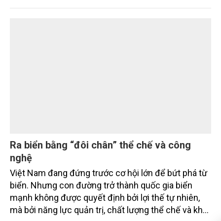
Khánh Hòa: Giải phóng mặt bằng đường sắt
tốc độ cao gắn với bài toán đất rừng, đất lúa
và sinh kế người dân
Tỉnh Khánh Hòa đặt mục tiêu cơ bản hoàn thành
giải phóng mặt bằng tuyến chính dự án tuyến
đường sắt tốc độ cao Bắc – Nam qua địa phận tỉnh
trước quý IV/2028, với một nguyên tắc xuyên suốt:
người dân phải có nơi ở mới trước khi bị thu hồi đất.