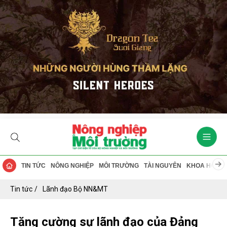
TIN TỨC
NÔNG NGHIỆP
MÔI TRƯỜNG
TÀI NGUYÊN
KHOA HỌC
Tin tức
Lãnh đạo Bộ NN&MT
Tăng cường sự lãnh đạo của Đảng