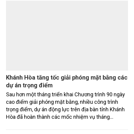
Thú y Cai Lậy (Mekovet), tọa lạc ở phường Cai Lậy,
tỉnh Đồng Tháp.
TÀI NGUYÊN
Khánh Hòa tăng tốc giải phóng mặt bằng các