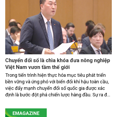
tiếp triển khai mô hình sản xuất lúa phát thải thấp.
Chuyển đổi số là chìa khóa đưa nông nghiệp
Việt Nam vươn tầm thế giới
Trong tiến trình hiện thực hóa mục tiêu phát triển
bền vững và ứng phó với biến đổi khí hậu toàn cầu,
việc đẩy mạnh chuyển đổi số quốc gia được xác
định là bước đột phá chiến lược hàng đầu. Sự ra đời
của Nghị quyết số 57-NQ/TW đã trở thành động lực
mạnh mẽ, thúc đẩy quá trình cải cách toàn diện,
EMAGAZINE
minh bạch hóa chuỗi cung ứng và nâng cao hiệu