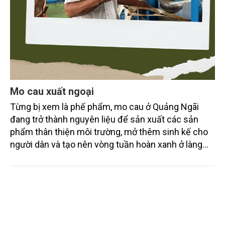
Mo cau xuất ngoại
Từng bị xem là phế phẩm, mo cau ở Quảng Ngãi
đang trở thành nguyên liệu để sản xuất các sản
phẩm thân thiện môi trường, mở thêm sinh kế cho
người dân và tạo nên vòng tuần hoàn xanh ở làng
quê. Trải qua chặng đường dài (từ 2020 đến nay),
chén, dĩa... từ mo cau đã được thị trường trong nước
và quốc tế đón nhận.