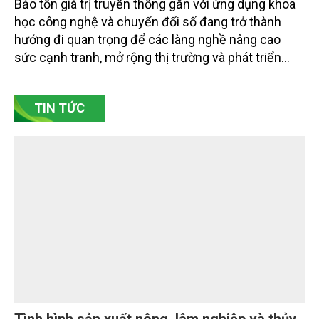
Bảo tồn giá trị truyền thống gắn với ứng dụng khoa
học công nghệ và chuyển đổi số đang trở thành
hướng đi quan trọng để các làng nghề nâng cao
sức cạnh tranh, mở rộng thị trường và phát triển
bền vững. Tại làng gốm Phù Lãng, xã Phù Lãng, tỉnh
Bắc Ninh, nhiều nghệ nhân và cơ sở sản xuất đã
TIN TỨC
chủ động đổi mới tư duy, đầu tư công nghệ, xây
dựng thương hiệu trên nền tảng giá trị truyền thống.
Tình hình sản xuất nông, lâm nghiệp và thủy