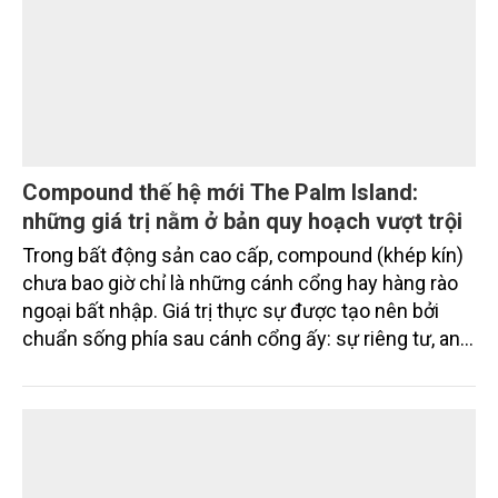
Compound thế hệ mới The Palm Island:
những giá trị nằm ở bản quy hoạch vượt trội
Trong bất động sản cao cấp, compound (khép kín)
chưa bao giờ chỉ là những cánh cổng hay hàng rào
ngoại bất nhập. Giá trị thực sự được tạo nên bởi
chuẩn sống phía sau cánh cổng ấy: sự riêng tư, an
ninh, cộng đồng cư dân tinh hoa và hệ tiện ích, dịch
vụ được thiết kế dành riêng cho họ.