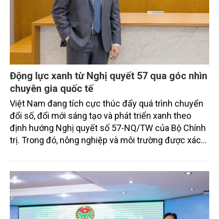
Động lực xanh từ Nghị quyết 57 qua góc nhìn
chuyên gia quốc tế
Việt Nam đang tích cực thúc đẩy quá trình chuyển
đổi số, đổi mới sáng tạo và phát triển xanh theo
định hướng Nghị quyết số 57-NQ/TW của Bộ Chính
trị. Trong đó, nông nghiệp và môi trường được xác
định là hai lĩnh vực trọng điểm chịu tác động sâu
sắc bởi các tiến bộ công nghệ và cam kết bền vững
toàn cầu, đặc biệt là mục tiêu đưa phát thải ròng
bằng 0 (Net-Zero) vào năm 2050.