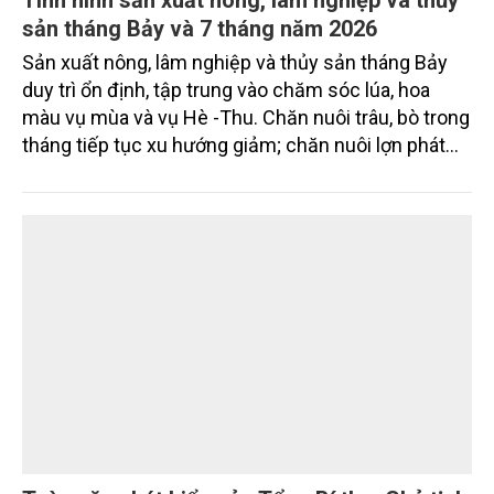
sản tháng Bảy và 7 tháng năm 2026
Sản xuất nông, lâm nghiệp và thủy sản tháng Bảy
duy trì ổn định, tập trung vào chăm sóc lúa, hoa
màu vụ mùa và vụ Hè -Thu. Chăn nuôi trâu, bò trong
tháng tiếp tục xu hướng giảm; chăn nuôi lợn phát
triển ổn định; chăn nuôi gia cầm duy trì đà tăng
trưởng khá. Diện tích rừng trồng mới và sản lượng
thủy sản đều tăng nhẹ.