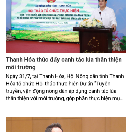
Thanh Hóa thúc đẩy canh tác lúa thân thiện
môi trường
Ngày 31/7, tại Thanh Hóa, Hội Nông dân tỉnh Thanh
Hóa tổ chức Hội thảo thực hiện Dự án "Tuyên
truyền, vận động nông dân áp dụng canh tác lúa
thân thiện với môi trường, góp phần thực hiện mục
tiêu phát thải ròng bằng 0 vào năm 2050". Chương
trình thu hút sự tham gia của đông đảo đại biểu đến
từ các cơ quan quản lý nhà nước, đơn vị nghiên cứu,
doanh nghiệp, hợp tác xã và nông dân đang trực