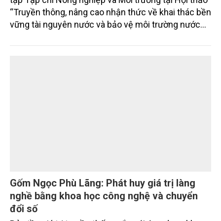
“Truyền thông, nâng cao nhận thức về khai thác bền
vững tài nguyên nước và bảo vệ môi trường nước
xuyên biên giới” do Tạp chí Nông nghiệp và Môi
trường phối hợp với Sở Nông nghiệp và Môi trường
tỉnh Lai Châu tổ chức ngày 10/7/2026. Hội thảo thu
hút sự tham gia của hơn 100 đại biểu là lãnh đạo
các đơn vị thuộc Bộ Nông nghiệp và Môi trường,
chuyên gia, nhà khoa học, Sở Nông nghiệp và Môi
trường tỉnh Lai Châu và đại diện các cơ quan đơn vị
doanh nghiệp ở các tỉnh miền núi phía Bắc.
Gốm Ngọc Phù Lãng: Phát huy giá trị làng
nghề bằng khoa học công nghệ và chuyển
đổi số