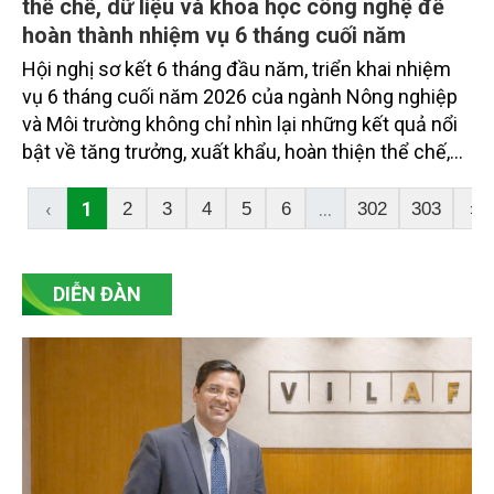
thể chế, dữ liệu và khoa học công nghệ để
hoàn thành nhiệm vụ 6 tháng cuối năm
Hội nghị sơ kết 6 tháng đầu năm, triển khai nhiệm
vụ 6 tháng cuối năm 2026 của ngành Nông nghiệp
và Môi trường không chỉ nhìn lại những kết quả nổi
bật về tăng trưởng, xuất khẩu, hoàn thiện thể chế,
chuyển đổi số, cơ sở dữ liệu đất đai và các chương
trình mục tiêu quốc gia, mà còn thẳng thắn nhận
‹
1
...
2
3
4
5
6
302
303
›
diện các điểm nghẽn cần tập trung tháo gỡ trong
thời gian tới.
DIỄN ĐÀN