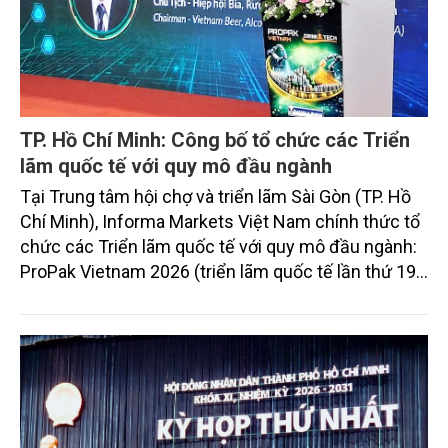
TP. Hồ Chí Minh: Công bố tổ chức các Triển
lãm quốc tế với quy mô đầu ngành
Tại Trung tâm hội chợ và triển lãm Sài Gòn (TP. Hồ
Chí Minh), Informa Markets Việt Nam chính thức tổ
chức các Triển lãm quốc tế với quy mô đầu ngành:
ProPak Vietnam 2026 (triển lãm quốc tế lần thứ 19
về công nghệ xử lý, chế biến và đóng gói bao bì),
DrinkTech Vietnam 2026 (triển lãm quốc tế lần thứ
3 về công nghệ đồ uống tại Việt Nam), Plastics và
Rubber Vietnam 2026 (triển lãm quốc tế lần thứ 13
về công nghệ, nguyên phụ liệu và thiết bị máy móc
ngành nhựa và cao su tại Việt Nam)…