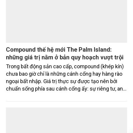
Compound thế hệ mới The Palm Island:
những giá trị nằm ở bản quy hoạch vượt trội
Trong bất động sản cao cấp, compound (khép kín)
chưa bao giờ chỉ là những cánh cổng hay hàng rào
ngoại bất nhập. Giá trị thực sự được tạo nên bởi
chuẩn sống phía sau cánh cổng ấy: sự riêng tư, an
ninh, cộng đồng cư dân tinh hoa và hệ tiện ích, dịch
vụ được thiết kế dành riêng cho họ.