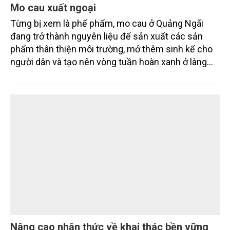
Mo cau xuất ngoại
Từng bị xem là phế phẩm, mo cau ở Quảng Ngãi
đang trở thành nguyên liệu để sản xuất các sản
phẩm thân thiện môi trường, mở thêm sinh kế cho
người dân và tạo nên vòng tuần hoàn xanh ở làng
quê. Trải qua chặng đường dài (từ 2020 đến nay),
chén, dĩa... từ mo cau đã được thị trường trong nước
và quốc tế đón nhận.
Nâng cao nhận thức về khai thác bền vững