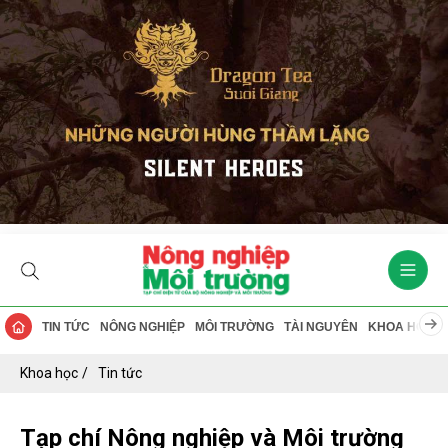
TIN TỨC
NÔNG NGHIỆP
MÔI TRƯỜNG
TÀI NGUYÊN
KHOA HỌC
Khoa học
Tin tức
Tạp chí Nông nghiệp và Môi trường