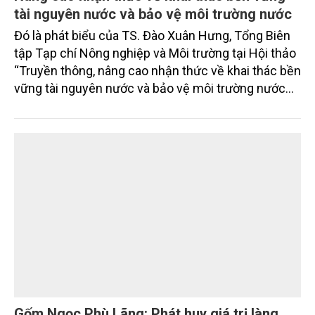
tài nguyên nước và bảo vệ môi trường nước
Đó là phát biểu của TS. Đào Xuân Hưng, Tổng Biên
tập Tạp chí Nông nghiệp và Môi trường tại Hội thảo
“Truyền thông, nâng cao nhận thức về khai thác bền
vững tài nguyên nước và bảo vệ môi trường nước
xuyên biên giới” do Tạp chí Nông nghiệp và Môi
trường phối hợp với Sở Nông nghiệp và Môi trường
tỉnh Lai Châu tổ chức ngày 10/7/2026. Hội thảo thu
hút sự tham gia của hơn 100 đại biểu là lãnh đạo
các đơn vị thuộc Bộ Nông nghiệp và Môi trường,
chuyên gia, nhà khoa học, Sở Nông nghiệp và Môi
trường tỉnh Lai Châu và đại diện các cơ quan đơn vị
doanh nghiệp ở các tỉnh miền núi phía Bắc.
Gốm Ngọc Phù Lãng: Phát huy giá trị làng