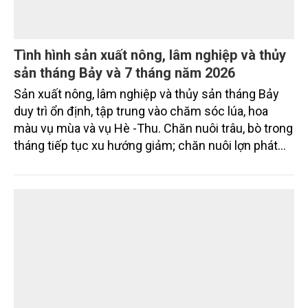
Tình hình sản xuất nông, lâm nghiệp và thủy
sản tháng Bảy và 7 tháng năm 2026
Sản xuất nông, lâm nghiệp và thủy sản tháng Bảy
duy trì ổn định, tập trung vào chăm sóc lúa, hoa
màu vụ mùa và vụ Hè -Thu. Chăn nuôi trâu, bò trong
tháng tiếp tục xu hướng giảm; chăn nuôi lợn phát
triển ổn định; chăn nuôi gia cầm duy trì đà tăng
trưởng khá. Diện tích rừng trồng mới và sản lượng
thủy sản đều tăng nhẹ.