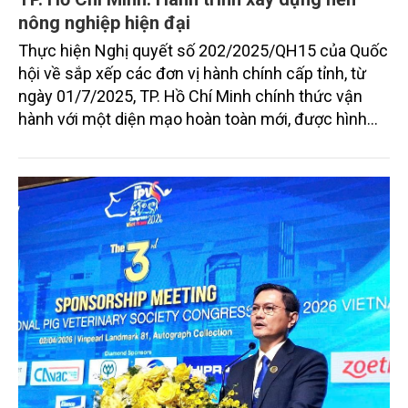
nông nghiệp hiện đại
Thực hiện Nghị quyết số 202/2025/QH15 của Quốc
hội về sắp xếp các đơn vị hành chính cấp tỉnh, từ
ngày 01/7/2025, TP. Hồ Chí Minh chính thức vận
hành với một diện mạo hoàn toàn mới, được hình
thành trên cơ sở sắp xếp toàn bộ diện tích tự nhiên
và dân số của tỉnh Bà Rịa - Vũng Tàu và Bình Dương
vào TP. Hồ Chí Minh.