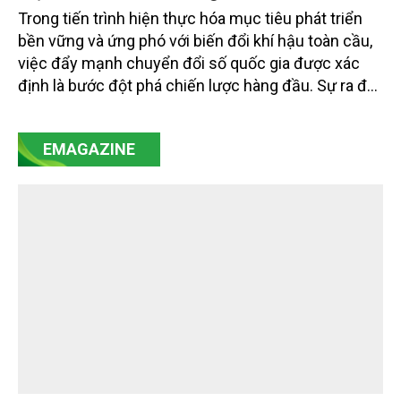
Trong tiến trình hiện thực hóa mục tiêu phát triển
bền vững và ứng phó với biến đổi khí hậu toàn cầu,
việc đẩy mạnh chuyển đổi số quốc gia được xác
định là bước đột phá chiến lược hàng đầu. Sự ra đời
của Nghị quyết số 57-NQ/TW đã trở thành động lực
mạnh mẽ, thúc đẩy quá trình cải cách toàn diện,
EMAGAZINE
minh bạch hóa chuỗi cung ứng và nâng cao hiệu
quả quản lý môi trường, đặc biệt trong hai lĩnh vực
then chốt là nông nghiệp và môi trường.