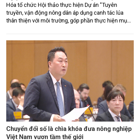
Hóa tổ chức Hội thảo thực hiện Dự án "Tuyên
truyền, vận động nông dân áp dụng canh tác lúa
thân thiện với môi trường, góp phần thực hiện mục
tiêu phát thải ròng bằng 0 vào năm 2050". Chương
trình thu hút sự tham gia của đông đảo đại biểu đến
từ các cơ quan quản lý nhà nước, đơn vị nghiên cứu,
doanh nghiệp, hợp tác xã và nông dân đang trực
tiếp triển khai mô hình sản xuất lúa phát thải thấp.
Chuyển đổi số là chìa khóa đưa nông nghiệp
Việt Nam vươn tầm thế giới