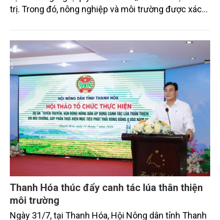
trị. Trong đó, nông nghiệp và môi trường được xác
định là hai lĩnh vực trọng điểm chịu tác động sâu
sắc bởi các tiến bộ công nghệ và cam kết bền vững
toàn cầu, đặc biệt là mục tiêu đưa phát thải ròng
bằng 0 (Net-Zero) vào năm 2050.
Thanh Hóa thúc đẩy canh tác lúa thân thiện
môi trường
Ngày 31/7, tại Thanh Hóa, Hội Nông dân tỉnh Thanh