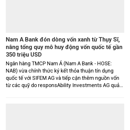
Nam A Bank đón dòng vốn xanh từ Thụy Sĩ,
nâng tổng quy mô huy động vốn quốc tế gần
350 triệu USD
Ngân hàng TMCP Nam Á (Nam A Bank - HOSE:
NAB) vừa chính thức ký kết thỏa thuận tín dụng
quốc tế với SIFEM AG và tiếp cận thêm nguồn vốn
từ các quỹ do responsAbility Investments AG quản
lý, nâng tổng quy mô dòng vốn mà ngân hàng này
thu hút thành công từ đầu năm đến nay lên gần 350
triệu USD.