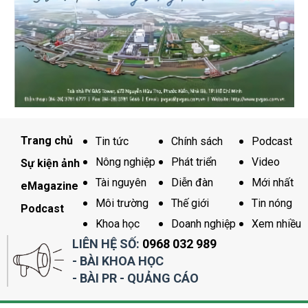
Trang chủ
Tin tức
Chính sách
Podcast
Nông nghiệp
Phát triển
Video
Sự kiện ảnh
Tài nguyên
Diễn đàn
Mới nhất
eMagazine
Môi trường
Thế giới
Tin nóng
Podcast
Khoa học
Doanh nghiệp
Xem nhiều
LIÊN HỆ SỐ:
0968 032 989
- BÀI KHOA HỌC
- BÀI PR - QUẢNG CÁO