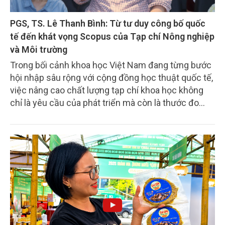
PGS, TS. Lê Thanh Bình: Từ tư duy công bố quốc
tế đến khát vọng Scopus của Tạp chí Nông nghiệp
và Môi trường
Trong bối cảnh khoa học Việt Nam đang từng bước
hội nhập sâu rộng với cộng đồng học thuật quốc tế,
việc nâng cao chất lượng tạp chí khoa học không
chỉ là yêu cầu của phát triển mà còn là thước đo
năng lực nghiên cứu và đổi mới sáng tạo của mỗi
cơ quan khoa học. Tại Hội thảo khoa học “Nâng cao
chất lượng Tạp chí khoa học hướng tới chỉ mục
Scopus” do Tạp chí Nông nghiệp và Môi trường tổ
chức, tham luận của PGS, TS. Lê Thanh Bình đã
mang đến những gợi mở quan trọng về tư duy,
phương pháp và lộ trình xây dựng các công trình
khoa học đạt chuẩn quốc tế. Những chia sẻ ấy
không chỉ là khuyến nghị đối với các nhà khoa học