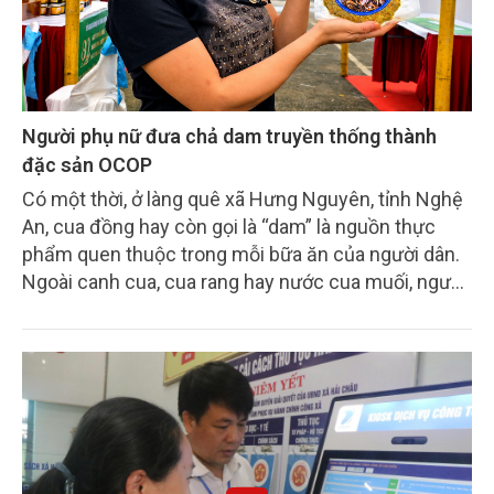
mà còn là những định hướng thiết thực cho hành
trình phát triển của Tạp chí Nông nghiệp và Môi
trường hướng tới các chuẩn mực học thuật toàn
cầu.
Người phụ nữ đưa chả dam truyền thống thành
đặc sản OCOP
Có một thời, ở làng quê xã Hưng Nguyên, tỉnh Nghệ
An, cua đồng hay còn gọi là “dam” là nguồn thực
phẩm quen thuộc trong mỗi bữa ăn của người dân.
Ngoài canh cua, cua rang hay nước cua muối, người
dân còn nghĩ ra một món ăn đặc biệt: giã nhuyễn
cua, lọc lấy nước rồi trộn với bột và gia vị để làm
chả.