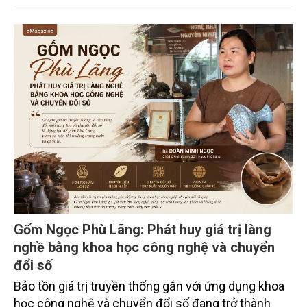
trường phối hợp với Sở Nông nghiệp và Môi trường
tỉnh Lai Châu tổ chức ngày 10/7/2026. Hội thảo thu
hút sự tham gia của hơn 100 đại biểu là lãnh đạo
các đơn vị thuộc Bộ Nông nghiệp và Môi trường,
chuyên gia, nhà khoa học, Sở Nông nghiệp và Môi
trường tỉnh Lai Châu và đại diện các cơ quan đơn vị
doanh nghiệp ở các tỉnh miền núi phía Bắc.
Gốm Ngọc Phù Lãng: Phát huy giá trị làng
nghề bằng khoa học công nghệ và chuyển
đổi số
Bảo tồn giá trị truyền thống gắn với ứng dụng khoa
học công nghệ và chuyển đổi số đang trở thành