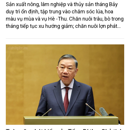
Sản xuất nông, lâm nghiệp và thủy sản tháng Bảy
duy trì ổn định, tập trung vào chăm sóc lúa, hoa
màu vụ mùa và vụ Hè -Thu. Chăn nuôi trâu, bò trong
tháng tiếp tục xu hướng giảm; chăn nuôi lợn phát
triển ổn định; chăn nuôi gia cầm duy trì đà tăng
trưởng khá. Diện tích rừng trồng mới và sản lượng
thủy sản đều tăng nhẹ.