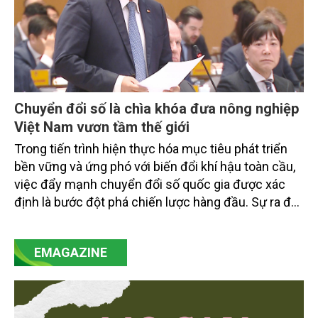
Chuyển đổi số là chìa khóa đưa nông nghiệp
Việt Nam vươn tầm thế giới
Trong tiến trình hiện thực hóa mục tiêu phát triển
bền vững và ứng phó với biến đổi khí hậu toàn cầu,
việc đẩy mạnh chuyển đổi số quốc gia được xác
định là bước đột phá chiến lược hàng đầu. Sự ra đời
của Nghị quyết số 57-NQ/TW đã trở thành động lực
mạnh mẽ, thúc đẩy quá trình cải cách toàn diện,
EMAGAZINE
minh bạch hóa chuỗi cung ứng và nâng cao hiệu
quả quản lý môi trường, đặc biệt trong hai lĩnh vực
then chốt là nông nghiệp và môi trường.