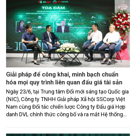
Giải pháp để công khai, minh bạch chuẩn
hóa mọi quy trình liên quan đấu giá tài sản
Ngày 23/6, tại Trung tâm Đổi mới sáng tạo Quốc gia
(NIC), Công ty TNHH Giải pháp Xã hội SSCorp Việt
Nam cùng Đối tác chiến lược Công ty Đấu giá Hợp
danh DVL chính thức công bố và ra mắt Hệ thống
thông tin và Nền tảng số hóa tài sản đấu giá Việt
Nam tại địa chỉ https://taisandaugia.vn.