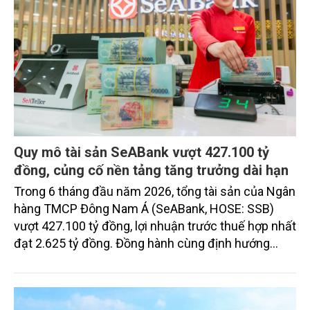
Quy mô tài sản SeABank vượt 427.100 tỷ
đồng, củng cố nền tảng tăng trưởng dài hạn
Trong 6 tháng đầu năm 2026, tổng tài sản của Ngân
hàng TMCP Đông Nam Á (SeABank, HOSE: SSB)
vượt 427.100 tỷ đồng, lợi nhuận trước thuế hợp nhất
đạt 2.625 tỷ đồng. Đồng hành cùng định hướng
giảm mặt bằng lãi suất để hỗ trợ nền kinh tế,
SeABank tiếp tục duy trì hoạt động hiệu quả, mở
rộng tín dụng, củng cố nguồn vốn và đảm bảo các