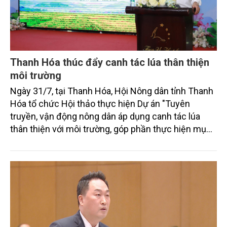
Thanh Hóa thúc đẩy canh tác lúa thân thiện
môi trường
Ngày 31/7, tại Thanh Hóa, Hội Nông dân tỉnh Thanh
Hóa tổ chức Hội thảo thực hiện Dự án "Tuyên
truyền, vận động nông dân áp dụng canh tác lúa
thân thiện với môi trường, góp phần thực hiện mục
tiêu phát thải ròng bằng 0 vào năm 2050". Chương
trình thu hút sự tham gia của đông đảo đại biểu đến
từ các cơ quan quản lý nhà nước, đơn vị nghiên cứu,
doanh nghiệp, hợp tác xã và nông dân đang trực
tiếp triển khai mô hình sản xuất lúa phát thải thấp.