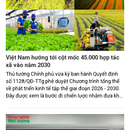
đưa "thiên đường nghỉ dưỡng" này vươn tầm quốc
tế, xứng đáng với tiềm năng và vị thế bấy lâu của nó.
Việt Nam hướng tới cột mốc 45.000 hợp tác
xã vào năm 2030
Thủ tướng Chính phủ vừa ký ban hành Quyết định
số 1128/QĐ-TTg phê duyệt Chương trình tổng thể
về phát triển kinh tế tập thể giai đoạn 2026 - 2030.
Đây được xem là bước đi chiến lược nhằm đưa khu
vực kinh tế tập thể chuyển mình mạnh mẽ, thích
ứng với xu thế chuyển đổi số và phát triển bền
vững.