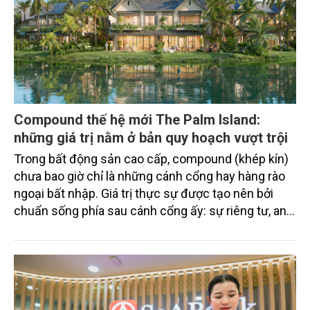
Compound thế hệ mới The Palm Island:
những giá trị nằm ở bản quy hoạch vượt trội
Trong bất động sản cao cấp, compound (khép kín)
chưa bao giờ chỉ là những cánh cổng hay hàng rào
ngoại bất nhập. Giá trị thực sự được tạo nên bởi
chuẩn sống phía sau cánh cổng ấy: sự riêng tư, an
ninh, cộng đồng cư dân tinh hoa và hệ tiện ích, dịch
vụ được thiết kế dành riêng cho họ.