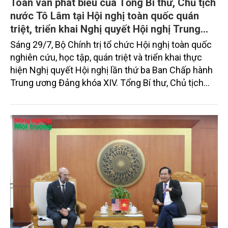
Toàn văn phát biểu của Tổng Bí thư, Chủ tịch
nước Tô Lâm tại Hội nghị toàn quốc quán
triệt, triển khai Nghị quyết Hội nghị Trung
ương 3, khóa XIV
Sáng 29/7, Bộ Chính trị tổ chức Hội nghị toàn quốc
nghiên cứu, học tập, quán triệt và triển khai thực
hiện Nghị quyết Hội nghị lần thứ ba Ban Chấp hành
Trung ương Đảng khóa XIV. Tổng Bí thư, Chủ tịch
nước Tô Lâm đã có bài phát biểu chỉ đạo quan
trọng. Tạp chí Nông nghiệp và Môi trường trân trọng
giới thiệu toàn văn bài phát biểu của đồng chí Tổng
Bí thư, Chủ tịch nước.