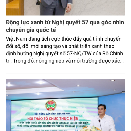
Động lực xanh từ Nghị quyết 57 qua góc nhìn
chuyên gia quốc tế
Việt Nam đang tích cực thúc đẩy quá trình chuyển
đổi số, đổi mới sáng tạo và phát triển xanh theo
định hướng Nghị quyết số 57-NQ/TW của Bộ Chính
trị. Trong đó, nông nghiệp và môi trường được xác
định là hai lĩnh vực trọng điểm chịu tác động sâu
sắc bởi các tiến bộ công nghệ và cam kết bền vững
toàn cầu, đặc biệt là mục tiêu đưa phát thải ròng
bằng 0 (Net-Zero) vào năm 2050.