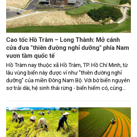
Cao tốc Hồ Tràm – Long Thành: Mở cánh
cửa đưa "thiên đường nghỉ dưỡng" phía Nam
vươn tầm quốc tế
Hồ Tràm nay thuộc xã Hồ Tràm, TP. Hồ Chí Minh, từ
lâu vùng biển này được ví như "thiên đường nghỉ
dưỡng" của miền Đông Nam Bộ. Với bờ biển nguyên
sơ trải dài, hệ sinh thái rừng - biển hiếm có, cùng
hàng loạt khu nghỉ dưỡng cao cấp, nơi đây đã trở
thành điểm đến của du khách trong và ngoài nước.
Tuy nhiên, trong nhiều năm qua, tiềm năng ấy vẫn
chưa được khai thác tương xứng do hạ tầng kết nối
còn nhiều hạn chế. Tuy nhiên, mới đây Nghị quyết
số 66 của HĐND TP. Hồ Chí Minh đã mở cánh cửa