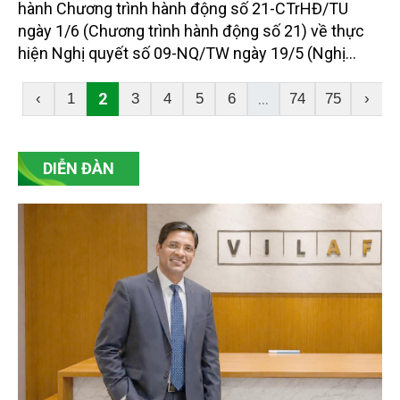
hành Chương trình hành động số 21-CTrHĐ/TU
ngày 1/6 (Chương trình hành động số 21) về thực
hiện Nghị quyết số 09-NQ/TW ngày 19/5 (Nghị
quyết 09) của Bộ Chính trị về xây dựng và phát triển
Thành phố trong kỷ nguyên mới. Văn kiện chiến
2
...
‹
1
3
4
5
6
74
75
›
lược này thể hiện quyết tâm chính trị cao độ của tập
thể lãnh đạo cùng ý chí đồng lòng của các tầng lớp
nhân dân: Quyết tâm xây dựng thành phố mang tên
DIỄN ĐÀN
Bác xứng tầm một đại đô thị toàn cầu, giữ vững vai
trò đầu tàu kinh tế không thể thay thế của cả nước.