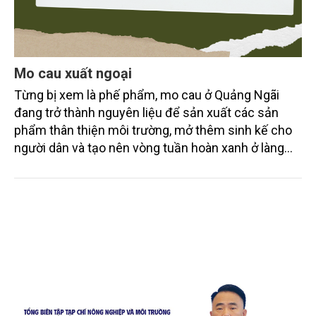
Mo cau xuất ngoại
Từng bị xem là phế phẩm, mo cau ở Quảng Ngãi
đang trở thành nguyên liệu để sản xuất các sản
phẩm thân thiện môi trường, mở thêm sinh kế cho
người dân và tạo nên vòng tuần hoàn xanh ở làng
quê. Trải qua chặng đường dài (từ 2020 đến nay),
chén, dĩa... từ mo cau đã được thị trường trong nước
và quốc tế đón nhận.