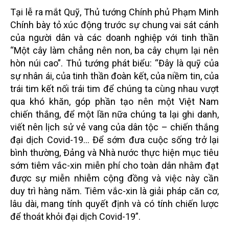
Tại lễ ra mắt Quỹ, Thủ tướng Chính phủ Phạm Minh
Chính bày tỏ xúc động trước sự chung vai sát cánh
của người dân và các doanh nghiệp với tinh thần
“Một cây làm chẳng nên non, ba cây chụm lại nên
hòn núi cao”. Thủ tướng phát biểu: “Đây là quỹ của
sự nhân ái, của tinh thần đoàn kết, của niềm tin, của
trái tim kết nối trái tim để chúng ta cùng nhau vượt
qua khó khăn, góp phần tạo nên một Việt Nam
chiến thắng, để một lần nữa chúng ta lại ghi danh,
viết nên lịch sử vẻ vang của dân tộc – chiến thắng
đại dịch Covid-19… Để sớm đưa cuộc sống trở lại
bình thường, Đảng và Nhà nước thực hiện mục tiêu
sớm tiêm vắc-xin miễn phí cho toàn dân nhằm đạt
được sự miễn nhiễm cộng đồng và việc này cần
duy trì hàng năm. Tiêm vắc-xin là giải pháp căn cơ,
lâu dài, mang tính quyết định và có tính chiến lược
để thoát khỏi đại dịch Covid-19”.