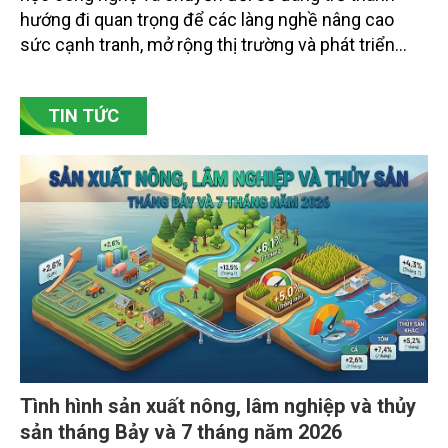
hướng đi quan trọng để các làng nghề nâng cao
sức cạnh tranh, mở rộng thị trường và phát triển
bền vững. Tại làng gốm Phù Lãng, xã Phù Lãng, tỉnh
Bắc Ninh, nhiều nghệ nhân và cơ sở sản xuất đã
TIN TỨC
chủ động đổi mới tư duy, đầu tư công nghệ, xây
dựng thương hiệu trên nền tảng giá trị truyền thống.
Tình hình sản xuất nông, lâm nghiệp và thủy
sản tháng Bảy và 7 tháng năm 2026