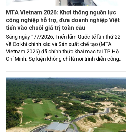
MTA Vietnam 2026: Khơi thông nguồn lực
công nghiệp hỗ trợ, đưa doanh nghiệp Việt
tiến vào chuỗi giá trị toàn cầu
Sáng ngày 1/7/2026, Triển lãm Quốc tế lần thứ 22
về Cơ khí chính xác và Sản xuất chế tạo (MTA
Vietnam 2026) đã chính thức khai mạc tại TP. Hồ
Chí Minh. Sự kiện không chỉ là nơi trình diễn công
nghệ mà còn là "điểm hội tụ" chiến lược để doanh
nghiệp nội địa hiện thực hóa mục tiêu tham gia sâu
vào mạng lưới sản xuất thông minh thế giới.