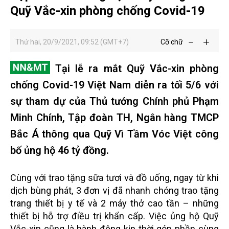
Quỹ Vắc-xin phòng chống Covid-19
Thứ hai, 20/9/2021, 09:52 (GMT+7)
Cỡ chữ
Tại lễ ra mắt Quỹ Vắc-xin phòng
chống Covid-19 Việt Nam diễn ra tối 5/6 với
sự tham dự của Thủ tướng Chính phủ Phạm
Minh Chính, Tập đoàn TH, Ngân hàng TMCP
Bắc Á thông qua Quỹ Vì Tầm Vóc Việt công
bố ủng hộ 46 tỷ đồng.
Cùng với trao tặng sữa tươi và đồ uống, ngay từ khi
dịch bùng phát, 3 đơn vị đã nhanh chóng trao tặng
trang thiết bị y tế và 2 máy thở cao tần – những
thiết bị hỗ trợ điều trị khẩn cấp. Việc ủng hộ Quỹ
Vắc-xin cũng là hành động kịp thời góp phần cùng