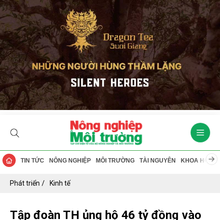
TIN TỨC
NÔNG NGHIỆP
MÔI TRƯỜNG
TÀI NGUYÊN
KHOA HỌC
Phát triển
Kinh tế
Tập đoàn TH ủng hộ 46 tỷ đồng vào