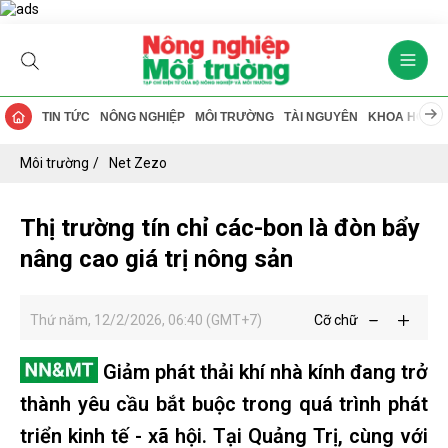
TIN TỨC
NÔNG NGHIỆP
MÔI TRƯỜNG
TÀI NGUYÊN
KHOA HỌC
Môi trường
Net Zezo
Thị trường tín chỉ các-bon là đòn bẩy
nâng cao giá trị nông sản
Thứ năm, 12/2/2026, 06:40 (GMT+7)
Cỡ chữ
Giảm phát thải khí nhà kính đang trở
thành yêu cầu bắt buộc trong quá trình phát
triển kinh tế - xã hội. Tại Quảng Trị, cùng với