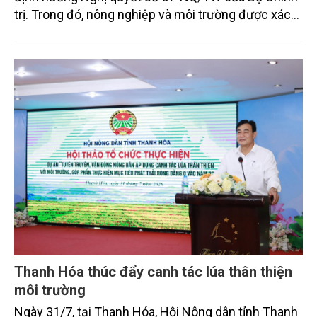
trị. Trong đó, nông nghiệp và môi trường được xác
định là hai lĩnh vực trọng điểm chịu tác động sâu
sắc bởi các tiến bộ công nghệ và cam kết bền vững
toàn cầu, đặc biệt là mục tiêu đưa phát thải ròng
bằng 0 (Net-Zero) vào năm 2050.
Thanh Hóa thúc đẩy canh tác lúa thân thiện
môi trường
Ngày 31/7, tại Thanh Hóa, Hội Nông dân tỉnh Thanh