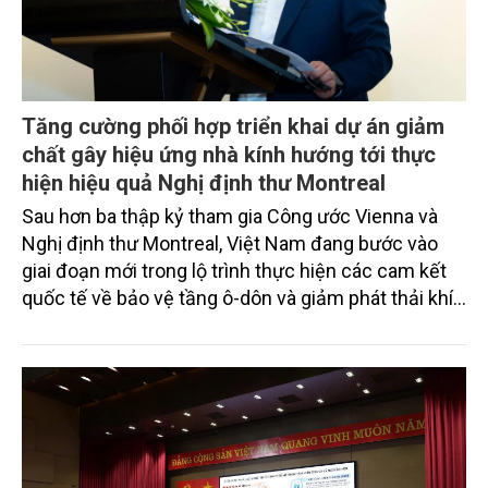
Tăng cường phối hợp triển khai dự án giảm
chất gây hiệu ứng nhà kính hướng tới thực
hiện hiệu quả Nghị định thư Montreal
Sau hơn ba thập kỷ tham gia Công ước Vienna và
Nghị định thư Montreal, Việt Nam đang bước vào
giai đoạn mới trong lộ trình thực hiện các cam kết
quốc tế về bảo vệ tầng ô-dôn và giảm phát thải khí
nhà kính. Những yêu cầu về loại trừ dần các chất
HCFC, giảm tiêu thụ HFC theo Bản sửa đổi Kigali
không chỉ đòi hỏi chuyển đổi công nghệ mà còn đặt
ra yêu cầu tăng cường năng lực quản lý, đào tạo
nguồn nhân lực và phối hợp chặt chẽ giữa các cơ
quan quản lý, tổ chức quốc tế và cộng đồng doanh