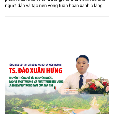
người dân và tạo nên vòng tuần hoàn xanh ở làng
quê. Trải qua chặng đường dài (từ 2020 đến nay),
chén, dĩa... từ mo cau đã được thị trường trong nước
và quốc tế đón nhận.