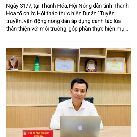
Ngày 31/7, tại Thanh Hóa, Hội Nông dân tỉnh Thanh
Hóa tổ chức Hội thảo thực hiện Dự án "Tuyên
truyền, vận động nông dân áp dụng canh tác lúa
thân thiện với môi trường, góp phần thực hiện mục
tiêu phát thải ròng bằng 0 vào năm 2050". Chương
trình thu hút sự tham gia của đông đảo đại biểu đến
từ các cơ quan quản lý nhà nước, đơn vị nghiên cứu,
doanh nghiệp, hợp tác xã và nông dân đang trực
tiếp triển khai mô hình sản xuất lúa phát thải thấp.