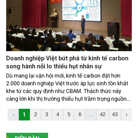
nghiệp.
Doanh nghiệp Việt bứt phá từ kinh tế carbon
song hành nỗi lo thiếu hụt nhân sự
Dù mang lại vận hội mới, kinh tế carbon đặt hơn
2.000 doanh nghiệp Việt trước áp lực sinh tồn khắt
khe từ các quy định như CBAM. Thách thức này
càng lớn khi thị trường thiếu hụt trầm trọng nguồn
nhân lực xanh chất lượng cao để vận hành cuộc
chơi.
‹
1
...
2
3
4
5
6
42
43
›