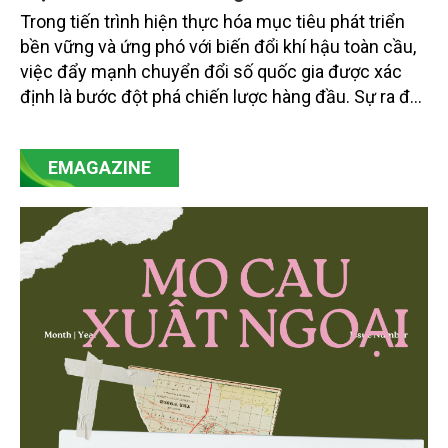
Trong tiến trình hiện thực hóa mục tiêu phát triển
bền vững và ứng phó với biến đổi khí hậu toàn cầu,
việc đẩy mạnh chuyển đổi số quốc gia được xác
định là bước đột phá chiến lược hàng đầu. Sự ra đời
của Nghị quyết số 57-NQ/TW đã trở thành động lực
mạnh mẽ, thúc đẩy quá trình cải cách toàn diện,
EMAGAZINE
minh bạch hóa chuỗi cung ứng và nâng cao hiệu
quả quản lý môi trường, đặc biệt trong hai lĩnh vực
then chốt là nông nghiệp và môi trường.