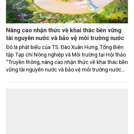
Nâng cao nhận thức về khai thác bền vững
tài nguyên nước và bảo vệ môi trường nước
Đó là phát biểu của TS. Đào Xuân Hưng, Tổng Biên
tập Tạp chí Nông nghiệp và Môi trường tại Hội thảo
“Truyền thông, nâng cao nhận thức về khai thác bền
vững tài nguyên nước và bảo vệ môi trường nước
xuyên biên giới” do Tạp chí Nông nghiệp và Môi
trường phối hợp với Sở Nông nghiệp và Môi trường
tỉnh Lai Châu tổ chức ngày 10/7/2026. Hội thảo thu
hút sự tham gia của hơn 100 đại biểu là lãnh đạo
các đơn vị thuộc Bộ Nông nghiệp và Môi trường,
chuyên gia, nhà khoa học, Sở Nông nghiệp và Môi
trường tỉnh Lai Châu và đại diện các cơ quan đơn vị
doanh nghiệp ở các tỉnh miền núi phía Bắc.