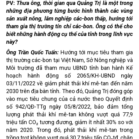
PV:
Thưa ông, thời gian qua Quảng Trị là một trong
những địa phương từng bước hình thành các vùng
sản xuất nông, lâm nghiệp các-bon thấp, hướng tới
tham gia thị trường tín chỉ các-bon. Ông có thể cho
biết những hành động cụ thể của tỉnh trong lĩnh vực
này?
Ông Trần Quốc Tuấn:
Hướng tới mục tiêu tham gia
thị trường các-bon tại Việt Nam, Sở Nông nghiệp và
Môi trường đã tham mưu UBND tỉnh ban hành Kế
hoạch hành động số 2065/KH-UBND ngày
03/11/2022 về giảm phát thải khí mê-tan đến năm
2030 trên địa bàn tỉnh. Theo đó, Quảng Trị đóng góp
vào mục tiêu chung của cả nước theo Quyết định
số 942/QĐ-TTg ngày 05/8/2022, bảo đảm tổng
lượng phát thải khí mê-tan không vượt quá 77,9
triệu tấn CO₂ tương đương, giảm ít nhất 30% so với
năm 2020. Trong đó, phát thải khí mê-tan trong
trồng trọt không vượt quá 30,7 triệu tấn CO₂tđ, chăn