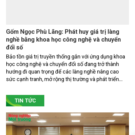
Gốm Ngọc Phù Lãng: Phát huy giá trị làng
nghề bằng khoa học công nghệ và chuyển
đổi số
Bảo tồn giá trị truyền thống gắn với ứng dụng khoa
học công nghệ và chuyển đổi số đang trở thành
hướng đi quan trọng để các làng nghề nâng cao
sức cạnh tranh, mở rộng thị trường và phát triển
bền vững. Tại làng gốm Phù Lãng, xã Phù Lãng, tỉnh
Bắc Ninh, nhiều nghệ nhân và cơ sở sản xuất đã
TIN TỨC
chủ động đổi mới tư duy, đầu tư công nghệ, xây
dựng thương hiệu trên nền tảng giá trị truyền thống.