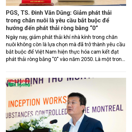
PGS, TS. Đinh Văn Dũng: Giảm phát thải
trong chăn nuôi là yêu cầu bắt buộc để
hướng đến phát thải ròng bằng “0”
Ngày nay, giảm phát thải khí nhà kính trong chăn
nuôi không còn là lựa chọn mà đã trở thành yêu cầu
bắt buộc để Việt Nam hiện thực hóa cam kết đạt
phát thải ròng bằng "0" vào năm 2050. Là một trong
những ngành phát thải lượng lớn khí nhà kính, chăn
nuôi đang đứng trước áp lực phải chuyển đổi mạnh
mẽ theo hướng xanh, tuần hoàn và bền vững. Để
hiểu rõ hơn vấn đề này, phóng viên Tạp chí Nông
nghiệp và Môi trường đã có cuộc trao đổi với PGS,
TS. Đinh Văn Dũng, Trưởng Khoa Chăn nuôi Thú y –
Trường Đại học Nông lâm (Đại học Huế).