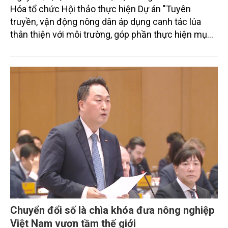
Hóa tổ chức Hội thảo thực hiện Dự án "Tuyên
truyền, vận động nông dân áp dụng canh tác lúa
thân thiện với môi trường, góp phần thực hiện mục
tiêu phát thải ròng bằng 0 vào năm 2050". Chương
trình thu hút sự tham gia của đông đảo đại biểu đến
từ các cơ quan quản lý nhà nước, đơn vị nghiên cứu,
doanh nghiệp, hợp tác xã và nông dân đang trực
tiếp triển khai mô hình sản xuất lúa phát thải thấp.
Chuyển đổi số là chìa khóa đưa nông nghiệp
Việt Nam vươn tầm thế giới