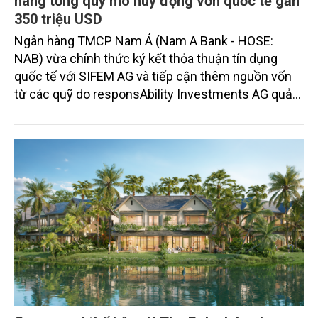
nâng tổng quy mô huy động vốn quốc tế gần
350 triệu USD
Ngân hàng TMCP Nam Á (Nam A Bank - HOSE:
NAB) vừa chính thức ký kết thỏa thuận tín dụng
quốc tế với SIFEM AG và tiếp cận thêm nguồn vốn
từ các quỹ do responsAbility Investments AG quản
lý, nâng tổng quy mô dòng vốn mà ngân hàng này
thu hút thành công từ đầu năm đến nay lên gần 350
triệu USD.