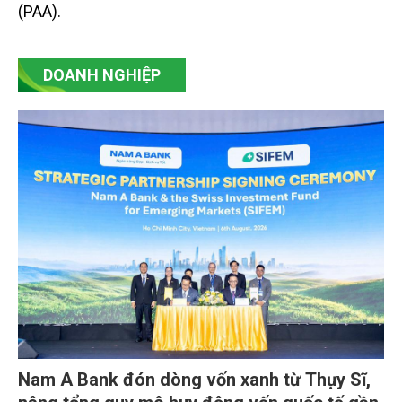
(PAA).
DOANH NGHIỆP
Nam A Bank đón dòng vốn xanh từ Thụy Sĩ,