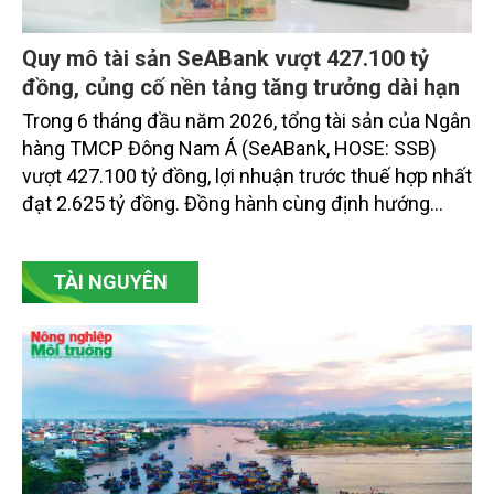
Quy mô tài sản SeABank vượt 427.100 tỷ
đồng, củng cố nền tảng tăng trưởng dài hạn
Trong 6 tháng đầu năm 2026, tổng tài sản của Ngân
hàng TMCP Đông Nam Á (SeABank, HOSE: SSB)
vượt 427.100 tỷ đồng, lợi nhuận trước thuế hợp nhất
đạt 2.625 tỷ đồng. Đồng hành cùng định hướng
giảm mặt bằng lãi suất để hỗ trợ nền kinh tế,
SeABank tiếp tục duy trì hoạt động hiệu quả, mở
TÀI NGUYÊN
rộng tín dụng, củng cố nguồn vốn và đảm bảo các
chỉ tiêu an toàn.