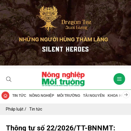
TIN TỨC
NÔNG NGHIỆP
MÔI TRƯỜNG
TÀI NGUYÊN
KHOA HỌC
Pháp luật
Tin tức
Thông tư số 22/2026/TT-BNNMT: