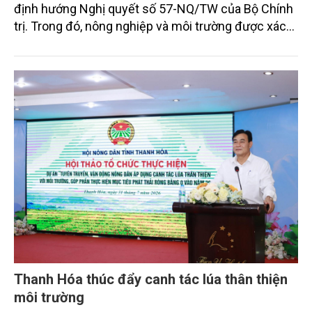
định hướng Nghị quyết số 57-NQ/TW của Bộ Chính
trị. Trong đó, nông nghiệp và môi trường được xác
định là hai lĩnh vực trọng điểm chịu tác động sâu
sắc bởi các tiến bộ công nghệ và cam kết bền vững
toàn cầu, đặc biệt là mục tiêu đưa phát thải ròng
bằng 0 (Net-Zero) vào năm 2050.
Thanh Hóa thúc đẩy canh tác lúa thân thiện
môi trường