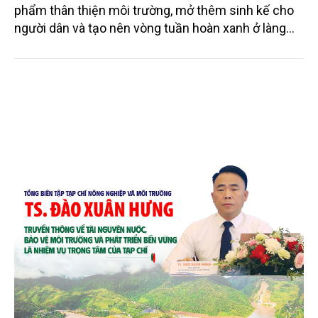
phẩm thân thiện môi trường, mở thêm sinh kế cho
người dân và tạo nên vòng tuần hoàn xanh ở làng
quê. Trải qua chặng đường dài (từ 2020 đến nay),
chén, dĩa... từ mo cau đã được thị trường trong nước
và quốc tế đón nhận.