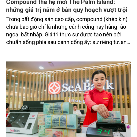
Compound thế hệ mới The Palm Island:
những giá trị nằm ở bản quy hoạch vượt trội
Trong bất động sản cao cấp, compound (khép kín)
chưa bao giờ chỉ là những cánh cổng hay hàng rào
ngoại bất nhập. Giá trị thực sự được tạo nên bởi
chuẩn sống phía sau cánh cổng ấy: sự riêng tư, an
ninh, cộng đồng cư dân tinh hoa và hệ tiện ích, dịch
vụ được thiết kế dành riêng cho họ.