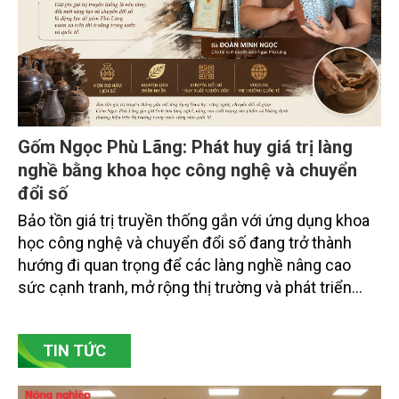
doanh nghiệp ở các tỉnh miền núi phía Bắc.
Gốm Ngọc Phù Lãng: Phát huy giá trị làng
nghề bằng khoa học công nghệ và chuyển
đổi số
Bảo tồn giá trị truyền thống gắn với ứng dụng khoa
học công nghệ và chuyển đổi số đang trở thành
hướng đi quan trọng để các làng nghề nâng cao
sức cạnh tranh, mở rộng thị trường và phát triển
bền vững. Tại làng gốm Phù Lãng, xã Phù Lãng, tỉnh
Bắc Ninh, nhiều nghệ nhân và cơ sở sản xuất đã
TIN TỨC
chủ động đổi mới tư duy, đầu tư công nghệ, xây
dựng thương hiệu trên nền tảng giá trị truyền thống.