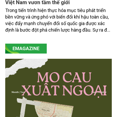
Việt Nam vươn tầm thế giới
Trong tiến trình hiện thực hóa mục tiêu phát triển
bền vững và ứng phó với biến đổi khí hậu toàn cầu,
việc đẩy mạnh chuyển đổi số quốc gia được xác
định là bước đột phá chiến lược hàng đầu. Sự ra đời
của Nghị quyết số 57-NQ/TW đã trở thành động lực
mạnh mẽ, thúc đẩy quá trình cải cách toàn diện,
EMAGAZINE
minh bạch hóa chuỗi cung ứng và nâng cao hiệu
quả quản lý môi trường, đặc biệt trong hai lĩnh vực
then chốt là nông nghiệp và môi trường.