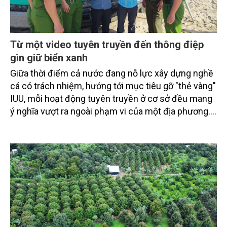
Từ một video tuyên truyền đến thông điệp
gìn giữ biển xanh
Giữa thời điểm cả nước đang nỗ lực xây dựng nghề
cá có trách nhiệm, hướng tới mục tiêu gỡ "thẻ vàng"
IUU, mỗi hoạt động tuyên truyền ở cơ sở đều mang
ý nghĩa vượt ra ngoài phạm vi của một địa phương.
Video "Tiếng nổ trên sóng biển" do Công an xã
Thạch Lạc (Hà Tĩnh) thực hiện là một ví dụ.