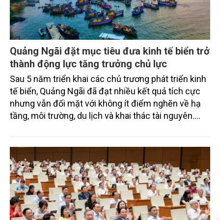
Quảng Ngãi đặt mục tiêu đưa kinh tế biển trở
thành động lực tăng trưởng chủ lực
Sau 5 năm triển khai các chủ trương phát triển kinh
tế biển, Quảng Ngãi đã đạt nhiều kết quả tích cực
nhưng vẫn đối mặt với không ít điểm nghẽn về hạ
tầng, môi trường, du lịch và khai thác tài nguyên.
Nghị quyết mới của Ban Chấp hành Đảng bộ tỉnh
đặt mục tiêu đưa kinh tế biển phát triển nhanh, bền
vững, trở thành động lực quan trọng thúc đẩy tăng
trưởng của tỉnh đến năm 2030, tầm nhìn đến năm
2045.