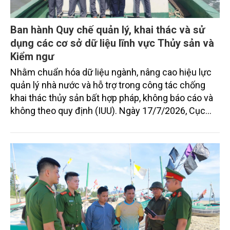
Ban hành Quy chế quản lý, khai thác và sử
dụng các cơ sở dữ liệu lĩnh vực Thủy sản và
Kiểm ngư
Nhằm chuẩn hóa dữ liệu ngành, nâng cao hiệu lực
quản lý nhà nước và hỗ trợ trong công tác chống
khai thác thủy sản bất hợp pháp, không báo cáo và
không theo quy định (IUU). Ngày 17/7/2026, Cục
Thủy sản và Kiểm ngư (Bộ Nông nghiệp và Môi
trường) đã ra quyết định số 391/QĐ-TSKN ban hành
Quy chế quản lý, khai thác và sử dụng các cơ sở dữ
liệu lĩnh vực Thủy sản và Kiểm ngư (Quy chế).