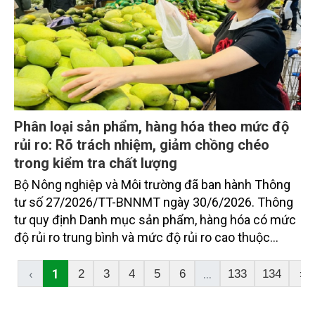
Phân loại sản phẩm, hàng hóa theo mức độ
rủi ro: Rõ trách nhiệm, giảm chồng chéo
trong kiểm tra chất lượng
Bộ Nông nghiệp và Môi trường đã ban hành Thông
tư số 27/2026/TT-BNNMT ngày 30/6/2026. Thông
tư quy định Danh mục sản phẩm, hàng hóa có mức
độ rủi ro trung bình và mức độ rủi ro cao thuộc
trách nhiệm quản lý của Bộ. Thông tư thiết lập
phương thức quản lý chất lượng tương ứng với từng
‹
1
...
2
3
4
5
6
133
134
›
mức độ rủi ro, làm rõ yêu cầu công bố tiêu chuẩn,
chứng nhận hợp quy và kiểm tra chuyên ngành đối