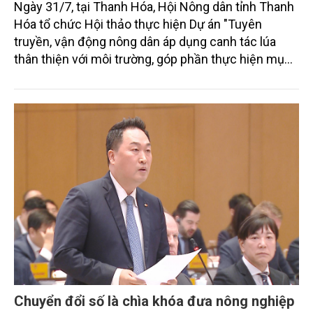
Ngày 31/7, tại Thanh Hóa, Hội Nông dân tỉnh Thanh
Hóa tổ chức Hội thảo thực hiện Dự án "Tuyên
truyền, vận động nông dân áp dụng canh tác lúa
thân thiện với môi trường, góp phần thực hiện mục
tiêu phát thải ròng bằng 0 vào năm 2050". Chương
trình thu hút sự tham gia của đông đảo đại biểu đến
từ các cơ quan quản lý nhà nước, đơn vị nghiên cứu,
doanh nghiệp, hợp tác xã và nông dân đang trực
tiếp triển khai mô hình sản xuất lúa phát thải thấp.
Chuyển đổi số là chìa khóa đưa nông nghiệp