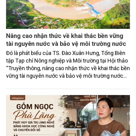
Nâng cao nhận thức về khai thác bền vững
tài nguyên nước và bảo vệ môi trường nước
Đó là phát biểu của TS. Đào Xuân Hưng, Tổng Biên
tập Tạp chí Nông nghiệp và Môi trường tại Hội thảo
“Truyền thông, nâng cao nhận thức về khai thác bền
vững tài nguyên nước và bảo vệ môi trường nước
xuyên biên giới” do Tạp chí Nông nghiệp và Môi
trường phối hợp với Sở Nông nghiệp và Môi trường
tỉnh Lai Châu tổ chức ngày 10/7/2026. Hội thảo thu
hút sự tham gia của hơn 100 đại biểu là lãnh đạo
các đơn vị thuộc Bộ Nông nghiệp và Môi trường,
chuyên gia, nhà khoa học, Sở Nông nghiệp và Môi
trường tỉnh Lai Châu và đại diện các cơ quan đơn vị