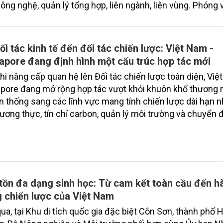
ông nghệ, quản lý tổng hợp, liên ngành, liên vùng. Phóng 
ông nghiệp và Môi trường đã có cuộc trao đổi với ông N
 Tùng - Phó Cục trưởng Cục Biển và Hải đảo Việt Nam, 
 những điểm mới trong dự án Luật lần này.
ối tác kinh tế đến đối tác chiến lược: Việt Nam -
apore đang định hình một cấu trúc hợp tác mới
hi nâng cấp quan hệ lên Đối tác chiến lược toàn diện, Việ
pore đang mở rộng hợp tác vượt khỏi khuôn khổ thương 
n thống sang các lĩnh vực mang tính chiến lược dài hạn 
lương thực, tín chỉ carbon, quản lý môi trường và chuyển đ
 tiến trình này, Bộ Nông nghiệp và Môi trường đang đóng v
phong trong việc thúc đẩy các cấu trúc hợp tác mới giữa 
tồn đa dạng sinh học: Từ cam kết toàn cầu đến h
 chiến lược của Việt Nam
ua, tại Khu di tích quốc gia đặc biệt Côn Sơn, thành phố H