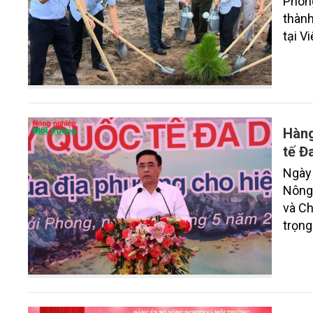
Phòng
thành
tại V
tế Đa
Hàng
tế Đ
Ngày 
Nông
và Ch
trọng
năm 2
cầu”.