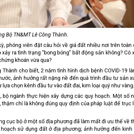
ng Bộ TN&MT Lê Công Thành.
ỳ, phóng viên đặt câu hỏi về giá đất nhiều nơi trên toàn
ó xảy ra tình trạng "bong bóng" bất động sản không? Có 
i chứng khoán vừa qua?
 Thành cho biết, 2 năm tình hình dịch bệnh COVID-19 l
ước, ảnh hưởng rất nặng nề đến quá trình đầu tư sản xu
ựa chọn kênh đầu tư vào đất đai, kim loại quý như vàng.
, bộ ngành thực hiện xây dựng các quy hoạch. Một số 
 thậm chí là không đúng quy định của pháp luật để trục l
ng cục bộ ở một số địa phương đã làm mất đi ưu thế về t
 hoạch sử dụng đất ở địa phương; ảnh hưởng đến kinh t