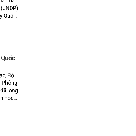
hân dân
c (UNDP)
ày Quốc
y Quốc
ạc, Bộ
i Phòng
 đã long
nh học
ả toàn