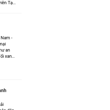
viên Tạp
guyễn
xung
t Nam -
mại
như an
ổi xanh.
ai trò
hai nước.
ành
ải