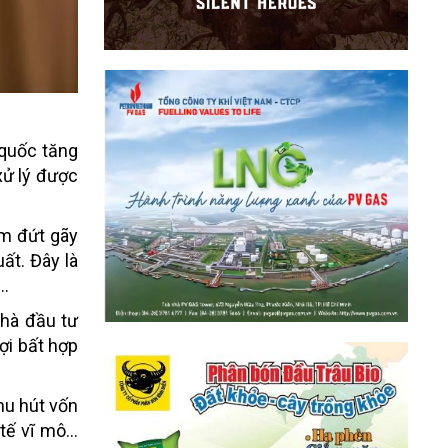
 quốc tăng
xử lý được
àm đứt gãy
ất. Đây là
..
nhà đầu tư
ợi bất hợp
hu hút vốn
ế vĩ mô...