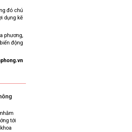
ong đó chú
ợi dụng kẽ
ịa phương,
 biến động
nphong.vn
không
ỉ nhằm
ớng tới
, khoa