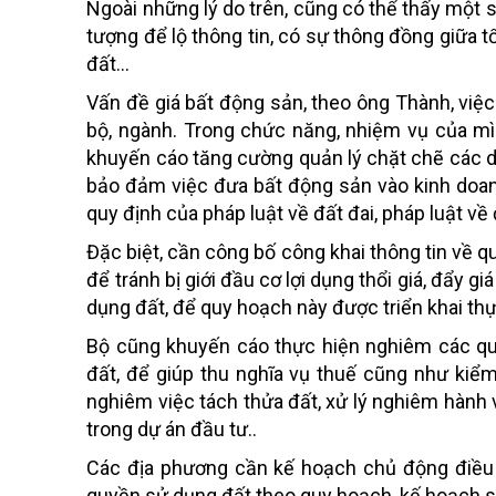
Ngoài những lý do trên, cũng có thể thấy một s
tượng để lộ thông tin, có sự thông đồng giữa 
đất...
Vấn đề giá bất động sản, theo ông Thành, việ
bộ, ngành. Trong chức năng, nhiệm vụ của m
khuyến cáo tăng cường quản lý chặt chẽ các dự
bảo đảm việc đưa bất động sản vào kinh doan
quy định của pháp luật về đất đai, pháp luật về
Đặc biệt, cần công bố công khai thông tin về q
để tránh bị giới đầu cơ lợi dụng thổi giá, đẩy g
dụng đất, để quy hoạch này được triển khai th
Bộ cũng khuyến cáo thực hiện nghiêm các qu
đất, để giúp thu nghĩa vụ thuế cũng như kiểm
nghiêm việc tách thửa đất, xử lý nghiêm hành 
trong dự án đầu tư..
Các địa phương cần kế hoạch chủ động điều t
quyền sử dụng đất theo quy hoạch, kế hoạch s