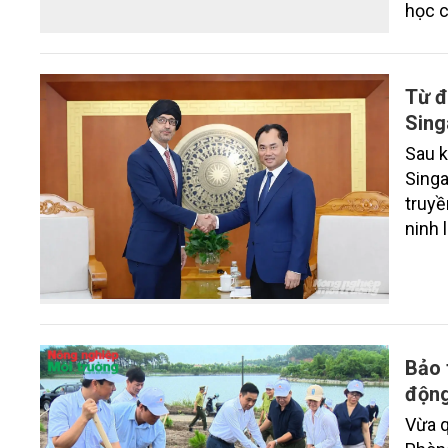
học c
chí N
Thanh
quanh
Từ đ
Sing
Sau k
Singa
truyề
ninh 
Trong
tiên 
Bảo 
động
Vừa q