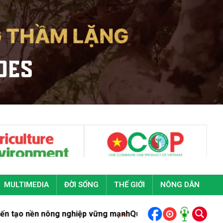
MULTIMEDIA
ĐỜI SỐNG
THẾ GIỚI
NÔNG DÂN
ông nghiệp vững mạnh
Quảng Trị: Phó thủ tướng Chính phủ Ma