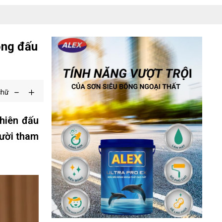
ồng đấu
chữ
hiên đấu
gười tham