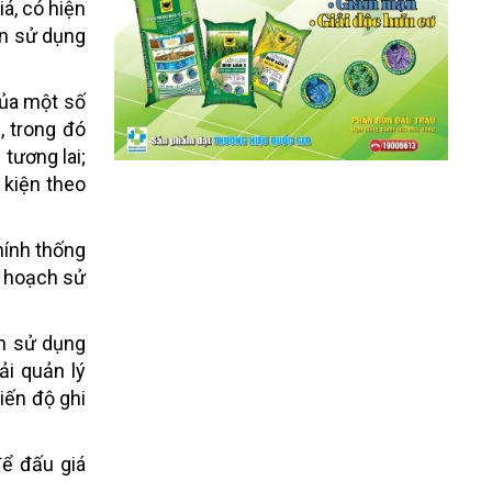
á, có hiện
ền sử dụng
của một số
 trong đó
tương lai;
 kiện theo
hính thống
kế hoạch sử
h sử dụng
ải quản lý
iến độ ghi
để đấu giá