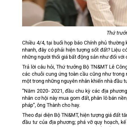
Thứ trưở
Chiều 4/4, tại buổi họp báo Chính phủ thường k
nhanh, đây có phải hiện tượng sốt đất? Liệu c
những người thổi giá bất động sản như đối vớ
Trả lời câu hỏi, Thứ trưởng Bộ TN&MT Lê Công
các chuỗi cung ứng toàn cầu cũng như trong n
một trong những nguyên nhân khiến nhà đầu tư l
“Năm 2020- 2021, đầu chu kỳ các địa phương
nhân cơ hội này mua gom đất, phân lô bán nền,
pháp”, ông Thành cho hay.
Theo đại diện Bộ TN&MT, hiện tượng giá đất tă
đầu tư của địa phương; phá vỡ quy hoạch, kế