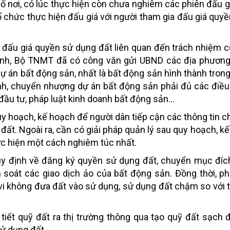
ố nơi, có lúc thực hiện còn chưa nghiêm các phiên đấu gi
tổ chức thực hiện đấu giá với người tham gia đấu giá quy
c đấu giá quyền sử dụng đất liên quan đến trách nhiệm 
ình, Bộ TNMT đã có công văn gửi UBND các địa phương,
 án bất động sản, nhất là bất động sản hình thành trong 
h, chuyển nhượng dự án bất động sản phải đủ các điều
 đầu tư, pháp luật kinh doanh bất động sản...
uy hoạch, kế hoạch để người dân tiếp cận các thông tin c
iá đất. Ngoài ra, cần có giải pháp quản lý sau quy hoạch, 
ực hiện một cách nghiêm túc nhất.
y định về đăng ký quyền sử dụng đất, chuyển mục đíc
 soát các giao dịch ảo của bất động sản. Đồng thời, ph
vi không đưa đất vào sử dụng, sử dụng đất chậm so với t
iết quỹ đất ra thị trường thông qua tạo quỹ đất sạch 
ử dụng đất.