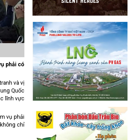
vụ phải có
ranh và vị
Trung Quốc
ác lĩnh vực
ệm vụ phải
 không chỉ