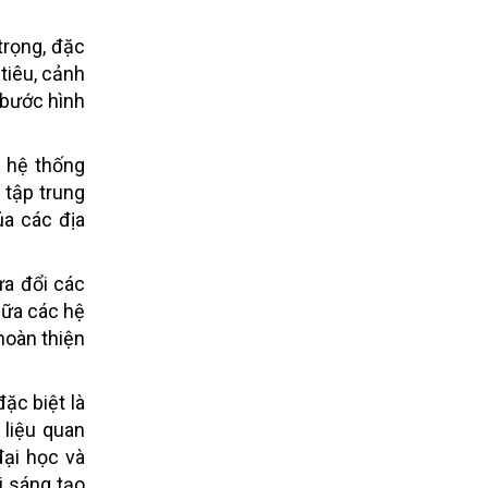
trọng, đặc
 tiêu, cảnh
 bước hình
: hệ thống
 tập trung
ủa các địa
ửa đổi các
iữa các hệ
hoàn thiện
ặc biệt là
 liệu quan
đại học và
i sáng tạo