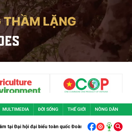
MULTIMEDIA
ĐỜI SỐNG
THẾ GIỚI
NÔNG DÂN
ại biểu toàn quốc Đoàn Thanh niên cộng sản Hồ Chí Minh lần t