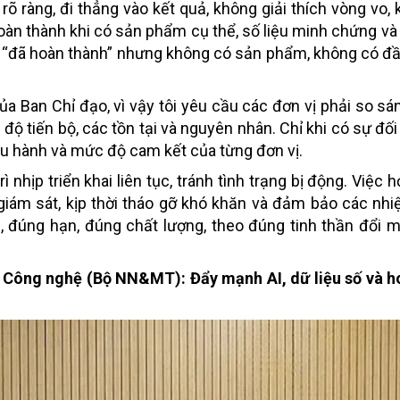
rõ ràng, đi thẳng vào kết quả, không giải thích vòng vo,
àn thành khi có sản phẩm cụ thể, số liệu minh chứng và 
o “đã hoàn thành” nhưng không có sản phẩm, không có đầ
a Ban Chỉ đạo, vì vậy tôi yêu cầu các đơn vị phải so sá
độ tiến bộ, các tồn tại và nguyên nhân. Chỉ khi có sự đối
ều hành và mức độ cam kết của từng đơn vị.
 nhịp triển khai liên tục, tránh tình trạng bị động. Việc
giám sát, kịp thời tháo gỡ khó khăn và đảm bảo các nh
đúng hạn, đúng chất lượng, theo đúng tinh thần đổi m
 Công nghệ (Bộ NN&MT): Đẩy mạnh AI, dữ liệu số và h