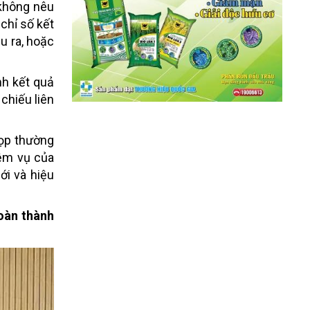
 không nêu
chỉ số kết
u ra, hoặc
nh kết quả
 chiếu liên
 họp thường
iệm vụ của
ới và hiệu
oàn thành