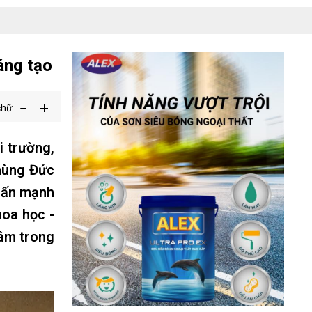
áng tạo
chữ
 trường,
Phùng Đức
hấn mạnh
hoa học -
tâm trong