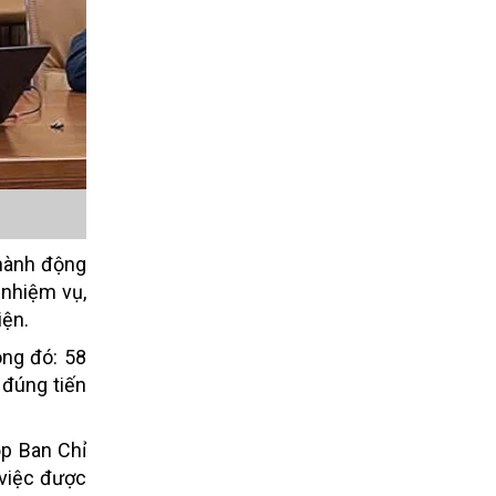
 hành động
 nhiệm vụ,
iện.
ong đó: 58
 đúng tiến
ọp Ban Chỉ
 việc được