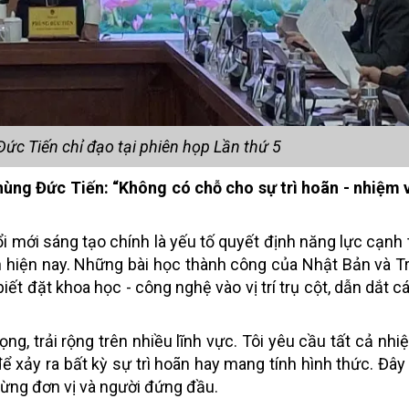
ức Tiến chỉ đạo tại phiên họp Lần thứ 5
ùng Đức Tiến: “Không có chỗ cho sự trì hoãn - nhiệm 
 mới sáng tạo chính là yếu tố quyết định năng lực cạnh t
iển hiện nay. Những bài học thành công của Nhật Bản và 
iết đặt khoa học - công nghệ vào vị trí trụ cột, dẫn dắt c
g, trải rộng trên nhiều lĩnh vực. Tôi yêu cầu tất cả nhi
để xảy ra bất kỳ sự trì hoãn hay mang tính hình thức. Đây
từng đơn vị và người đứng đầu.