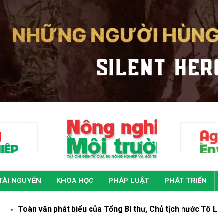
TÀI NGUYÊN
KHOA HỌC
PHÁP LUẬT
PHÁT TRIỂN
hát biểu của Tổng Bí thư, Chủ tịch nước Tô Lâm tại Đại hội đ