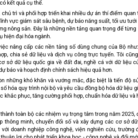
có kết quả cụ thể.
chủ trì và phối hợp triển khai nhiều dự án thí điểm quan 
 lĩnh vực giám sát sâu bệnh, dự báo năng suất, tối ưu tưới
ứng nông sản. Đây là những nền tảng quan trọng để từng
ụ hiện đại hóa ngành.
o việc nâng cấp các nền tảng số dùng chung của Bộ như
hợp, chia sẻ dữ liệu và dịch vụ công trực tuyến. Tôi cũng
cơ sở dữ liệu quốc gia về đất đai, nghề cá với dữ liệu c
dự báo và hoạch định chính sách hiệu quả hơn.
 còn những khó khăn và vướng mắc, đặc biệt là tiến độ s
 số hóa quy trình nội bộ và yêu cầu đồng bộ hóa dữ liệu g
cực khắc phục, tăng cường phối hợp, chuẩn hóa dữ liệu và 
n thành toàn bộ các nhiệm vụ trọng tâm trong năm 2025, đ
ệp thông minh, chuyển đổi số và xây dựng các cơ sở dữ
ác với doanh nghiệp công nghệ, viện nghiên cứu, trường 
 thuận lợi cho phát triển khoa học - công nghệ và đổi mớ