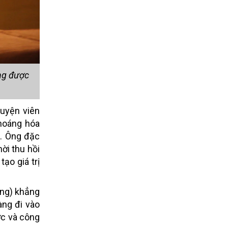
ng được
luyện viên
hoáng hóa
g. Ông đặc
ời thu hồi
tạo giá trị
ng)
khẳng
àng đi vào
ợc và công