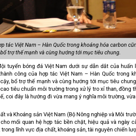
ợp tác Việt Nam – Hàn Quốc trong khoáng hóa carbon cũ
y, bổ trợ thế mạnh và cùng hướng tới mục tiêu chung.
 đội tuyển bóng đá Việt Nam dưới sự dẫn dắt của huấn 
thành công của hợp tác Việt Nam – Hàn Quốc trong k
 cậy, bổ trợ thế mạnh và cùng hướng tới mục tiêu chun
o tiêu chuẩn môi trường trong xử lý tro xỉ than, đồng th
hế, coi đây là hướng đi vừa mang ý nghĩa môi trường, vừa 
ất và Khoáng sản Việt Nam (Bộ Nông nghiệp và Môi trườ
t cho mối quan hệ hợp tác bền chặt, hiệu quả và ngày c
trong lĩnh vực địa chất, khoáng sản, tài nguyên chiến lư