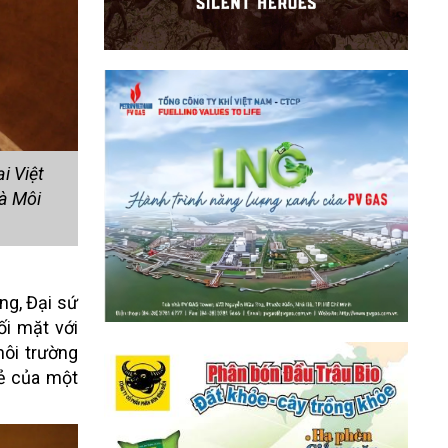
i Việt
à Môi
ng, Đại sứ
ối mặt với
môi trường
lẻ của một