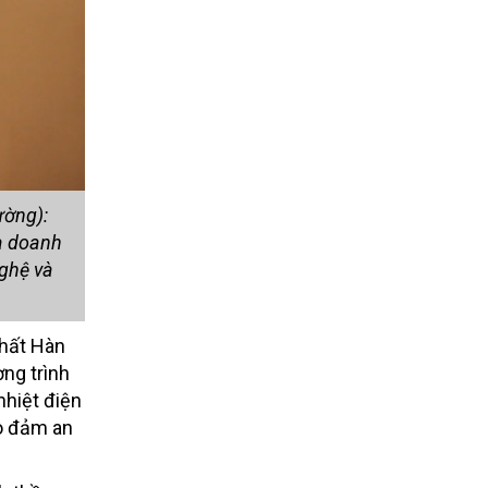
ường):
và doanh
nghệ và
chất Hàn
ng trình
nhiệt điện
ảo đảm an