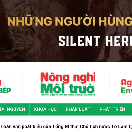
TÀI NGUYÊN
KHOA HỌC
PHÁP LUẬT
PHÁT TRIỂN
u của Tổng Bí thư, Chủ tịch nước Tô Lâm tại Đại hội đại biểu