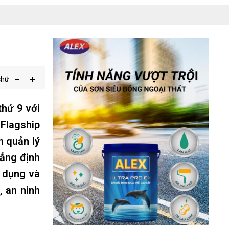
chữ
thứ 9 với
Flagship
n quản lý
hẳng định
 dụng và
, an ninh