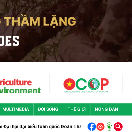
MULTIMEDIA
ĐỜI SỐNG
THẾ GIỚI
NÔNG DÂN
 toàn quốc Đoàn Thanh niên cộng sản Hồ Chí Minh lần thứ XIII