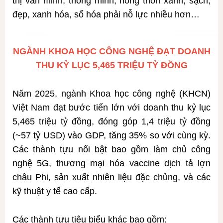
thị văn minh, thông minh, nông thôn xanh, sạch,
đẹp, xanh hóa, số hóa phải nỗ lực nhiều hơn…
NGÀNH KHOA HỌC CÔNG NGHỆ ĐẠT DOANH
THU KỶ LỤC 5,465 TRIỆU TỶ ĐỒNG
Năm 2025, ngành Khoa học công nghệ (KHCN)
Việt Nam đạt bước tiến lớn với doanh thu kỷ lục
5,465 triệu tỷ đồng, đóng góp 1,4 triệu tỷ đồng
(~57 tỷ USD) vào GDP, tăng 35% so với cùng kỳ.
Các thành tựu nổi bật bao gồm làm chủ công
nghệ 5G, thương mại hóa vaccine dịch tả lợn
châu Phi, sản xuất nhiên liệu đặc chủng, và các
kỹ thuật y tế cao cấp.
Các thành tựu tiêu biểu khác bao gồm: