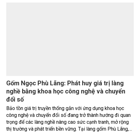
thảo thu hút sự tham gia của hơn 100 đại biểu là lãnh đạo
các đơn vị thuộc Bộ Nông nghiệp và Môi trường, chuyên
gia, nhà khoa học, Sở Nông nghiệp và Môi trường tỉnh Lai
Châu và đại diện các cơ quan đơn vị doanh nghiệp ở các
tỉnh miền núi phía Bắc.
Gốm Ngọc Phù Lãng: Phát huy giá trị làng
nghề bằng khoa học công nghệ và chuyển
đổi số
Bảo tồn giá trị truyền thống gắn với ứng dụng khoa học
công nghệ và chuyển đổi số đang trở thành hướng đi quan
trọng để các làng nghề nâng cao sức cạnh tranh, mở rộng
thị trường và phát triển bền vững. Tại làng gốm Phù Lãng,
xã Phù Lãng, tỉnh Bắc Ninh, nhiều nghệ nhân và cơ sở sản