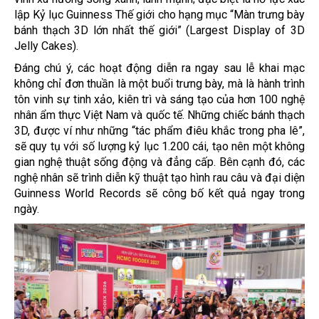
lập Kỷ lục Guinness Thế giới cho hạng mục “Màn trưng bày
bánh thạch 3D lớn nhất thế giới” (Largest Display of 3D
Jelly Cakes).
Đáng chú ý, các hoạt động diễn ra ngay sau lễ khai mạc
không chỉ đơn thuần là một buổi trưng bày, mà là hành trình
tôn vinh sự tinh xảo, kiên trì và sáng tạo của hơn 100 nghệ
nhân ẩm thực Việt Nam và quốc tế. Những chiếc bánh thạch
3D, được ví như những “tác phẩm điêu khắc trong pha lê”,
sẽ quy tụ với số lượng kỷ lục 1.200 cái, tạo nên một không
gian nghệ thuật sống động và đẳng cấp. Bên cạnh đó, các
nghệ nhân sẽ trình diễn kỹ thuật tạo hình rau câu và đại diện
Guinness World Records sẽ công bố kết quả ngay trong
ngày.​