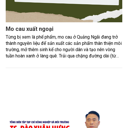
Mo cau xuất ngoại
Từng bị xem là phế phẩm, mo cau ở Quảng Ngãi đang trở
thành nguyên liệu để sản xuất các sản phẩm thân thiện môi
trường, mở thêm sinh kế cho người dân và tạo nên vòng
tuần hoàn xanh ở làng quê. Trải qua chặng đường dài (từ
2020 đến nay), chén, dĩa... từ mo cau đã được thị trường
trong nước và quốc tế đón nhận.