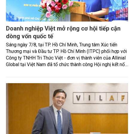
Doanh nghiệp Việt mở rộng cơ hội tiếp cận
dòng vốn quốc tế
Sáng ngày 7/8, tại TP. Hồ Chí Minh, Trung tâm Xúc tiến
Thương mại và Đầu tư TP. Hồ Chí Minh (ITPC) phối hợp với
Công ty TNHH Tri Thức Việt - đơn vị thành viên của Allinial
Global tại Việt Nam đã tổ chức thành công Hội nghị kết nối
mở rộng năng lực cạnh tranh và tiếp cận thị trường Quốc tế.