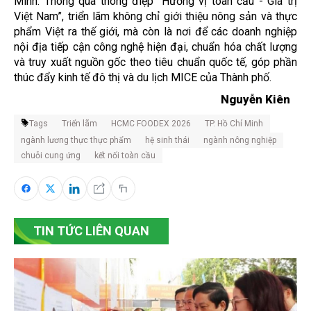
Minh. Thông qua thông điệp “Hương vị toàn cầu - Giá trị
Việt Nam”, triển lãm không chỉ giới thiệu nông sản và thực
phẩm Việt ra thế giới, mà còn là nơi để các doanh nghiệp
nội địa tiếp cận công nghệ hiện đại, chuẩn hóa chất lượng
và truy xuất nguồn gốc theo tiêu chuẩn quốc tế, góp phần
thúc đẩy kinh tế đô thị và du lịch MICE của Thành phố.
Nguyễn Kiên
Tags
Triển lãm
HCMC FOODEX 2026
TP. Hồ Chí Minh
ngành lương thực thực phẩm
hệ sinh thái
ngành nông nghiệp
chuỗi cung ứng
kết nối toàn cầu
TIN TỨC LIÊN QUAN