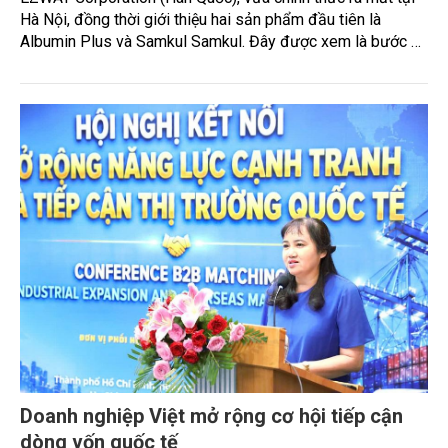
HAJOlés vào Việt Nam, mở màn hệ sinh thái
Korean Wellness bằng hai sản phẩm
HAJOlés, thương hiệu chăm sóc sức khỏe và sắc đẹp của
EZWAY Corporation (Hàn Quốc), vừa chính thức ra mắt tại
Hà Nội, đồng thời giới thiệu hai sản phẩm đầu tiên là
Albumin Plus và Samkul Samkul. Đây được xem là bước đi
đầu tiên trong kế hoạch phát triển hệ sinh thái Korean
Wellness tại Việt Nam, thay vì chỉ tập trung kinh doanh các
sản phẩm chăm sóc sức khỏe riêng lẻ.