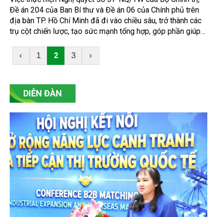
Đề án 204 của Ban Bí thư và Đề án 06 của Chính phủ trên
địa bàn TP. Hồ Chí Minh đã đi vào chiều sâu, trở thành các
trụ cột chiến lược, tạo sức mạnh tổng hợp, góp phần giúp
Thành phố tiếp tục giữ vững vai trò đầu tàu và tạo chuyển
biến rõ nét trong phương thức quản trị, điều hành, qua đó
2
‹
1
3
›
nâng cao chất lượng phục vụ người dân và doanh nghiệp.
DIỄN ĐÀN