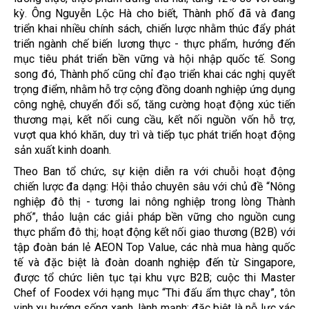
kỳ. Ông Nguyễn Lộc Hà cho biết, Thành phố đã và đang
triển khai nhiều chính sách, chiến lược nhằm thúc đẩy phát
triển ngành chế biến lương thực - thực phẩm, hướng đến
mục tiêu phát triển bền vững và hội nhập quốc tế. Song
song đó, Thành phố cũng chỉ đạo triển khai các nghị quyết
trọng điểm, nhằm hỗ trợ cộng đồng doanh nghiệp ứng dụng
công nghệ, chuyển đổi số, tăng cường hoạt động xúc tiến
thương mại, kết nối cung cầu, kết nối nguồn vốn hỗ trợ,
vượt qua khó khăn, duy trì và tiếp tục phát triển hoạt động
sản xuất kinh doanh.
Theo Ban tổ chức, sự kiện diễn ra với chuỗi hoạt động
chiến lược đa dạng: Hội thảo chuyên sâu với chủ đề “Nông
nghiệp đô thị - tương lai nông nghiệp trong lòng Thành
phố”, thảo luận các giải pháp bền vững cho nguồn cung
thực phẩm đô thị; hoạt động kết nối giao thương (B2B) với
tập đoàn bán lẻ AEON Top Value, các nhà mua hàng quốc
tế và đặc biệt là đoàn doanh nghiệp đến từ Singapore,
được tổ chức liên tục tại khu vực B2B; cuộc thi Master
Chef of Foodex với hạng mục “Thi đấu ẩm thực chay”, tôn
vinh xu hướng sống xanh, lành mạnh; đặc biệt là nỗ lực xác