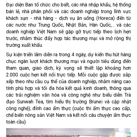
Đại diện Ban tổ chức cho biết, các nhà nhập khẩu, hệ thống
bán lẻ, nhà phân phối và các doanh nghiệp trong lĩnh vực
khách sạn - nhà hàng - dịch vụ ăn uống (Horeca) đến từ
các nước như Trung Quốc, Nhật Bản, Hàn Quốc,… và các
doanh nghiệp Việt Nam sẽ gặp gỡ trực tiếp theo lịch hẹn
trước, nhằm thúc đẩy hợp tác thương mại và mở rộng thị
trường xuất khẩu.
Sự kiện triển lãm diễn ra trong 4 ngày, dự kiến thu hút hàng
chục ngàn lượt khách thương mại và người tiêu dùng đến
tham quan, giao dịch, kỳ vọng sẽ thiết lập khoảng hơn
2.000 cuộc hẹn kết nối trực tiếp.
Mỗi cuộc gặp được sắp
xếp theo nhu cầu cụ thể của doanh nghiệp, nhằm nâng cao
tính phù hợp và
tối đa hóa kết quả kinh doanh, thông qua
các trải nghiệm văn hóa và công nghệ như biểu diễn Trà
đạo Sunwah Tea, tìm hiểu thị trường Brunei và cập nhật
công nghệ); đỉnh cao ẩm thực (cuộc thi ẩm thực cao cấp,
chế biến nông sản Việt Nam và kết nối câu chuyện ẩm thực
toàn cầu).