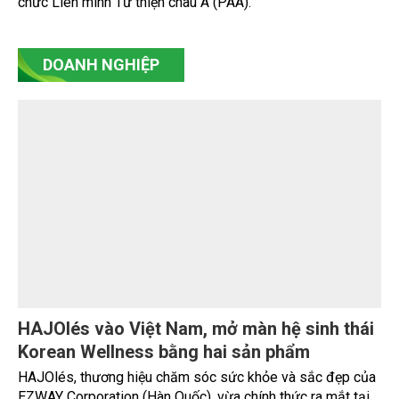
Ngày 3/8, Thứ trưởng Bộ Nông nghiệp và Môi trường
Nguyễn Hoàng Hiệp tiếp xã giao ông Shaun Seow - CEO Tổ
chức Liên minh Từ thiện châu Á (PAA).
DOANH NGHIỆP