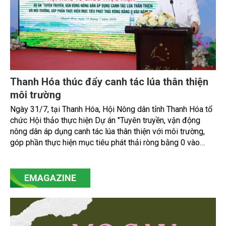
Thanh Hóa thúc đẩy canh tác lúa thân thiện
môi trường
Ngày 31/7, tại Thanh Hóa, Hội Nông dân tỉnh Thanh Hóa tổ
chức Hội thảo thực hiện Dự án "Tuyên truyền, vận động
nông dân áp dụng canh tác lúa thân thiện với môi trường,
góp phần thực hiện mục tiêu phát thải ròng bằng 0 vào
năm 2050". Chương trình thu hút sự tham gia của đông đảo
đại biểu đến từ các cơ quan quản lý nhà nước, đơn vị
nghiên cứu, doanh nghiệp, hợp tác xã và nông dân đang
EMAGAZINE
trực tiếp triển khai mô hình sản xuất lúa phát thải thấp.