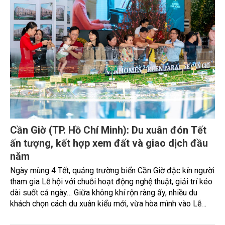
Cần Giờ (TP. Hồ Chí Minh): Du xuân đón Tết
ấn tượng, kết hợp xem đất và giao dịch đầu
năm
Ngày mùng 4 Tết, quảng trường biển Cần Giờ đặc kín người
tham gia Lễ hội với chuỗi hoạt động nghệ thuật, giải trí kéo
dài suốt cả ngày… Giữa không khí rộn ràng ấy, nhiều du
khách chọn cách du xuân kiểu mới, vừa hòa mình vào Lễ
hội, vừa tranh thủ xem đất, chốt giao dịch tại Vinhomes