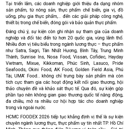
Tại triển lãm, các doanh nghiệp giới thiệu đa dạng nhóm
sản phẩm, từ nông sản, thực phẩm chế biến, gia vị, đồ
uống, phụ gia thực phẩm,… đến các giải pháp công nghệ,
thiết bị trong chế biến, đóng gói và bảo quản thực phẩm.
Đáng chú ý, sự kiện còn ghi nhận sự tham gia của doanh
nghiệp và đối tác đến từ hơn 20 quốc gia, vùng lãnh thổ.
Nhiều đơn vị tiêu biểu trong ngành lương thực – thực phẩm
như Satra, Sagri, Tân Nhất Hương, Bình Tây, Trung Minh
Thành, Sunrise Ins, Nosa Food, Vissan, Cofidec, Hayday
Vietnam, Mixue, Kikkoman, Phúc Sinh, Lasuco, Pride
Seafoods, Okini Food, AK Food, Golden Field Asia, Phú
Tài, UMA’ Food… không chỉ trưng bày sản phẩm mà còn
tích cực tham gia các hoạt động kết nối giao thương, hội
thảo chuyên đề và khảo sát thực tế. Qua đó, sự kiện góp
phần tạo nên không gian giao thương quốc tế năng động,
đa chiều, mở ra nhiều cơ hội hợp tác cho doanh nghiệp
trong và ngoài nước.
HCMC FOODEX 2026 tiếp tục khẳng định vị thế là sự kiện
chuyên ngành lương thực, thực phẩm uy tín nhất TP. Hồ Chí