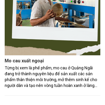
Mo cau xuất ngoại
Từng bị xem là phế phẩm, mo cau ở Quảng Ngãi
đang trở thành nguyên liệu để sản xuất các sản
phẩm thân thiện môi trường, mở thêm sinh kế cho
người dân và tạo nên vòng tuần hoàn xanh ở làng
quê. Trải qua chặng đường dài (từ 2020 đến nay),
chén, dĩa... từ mo cau đã được thị trường trong nước
và quốc tế đón nhận.