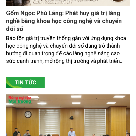
Gốm Ngọc Phù Lãng: Phát huy giá trị làng
nghề bằng khoa học công nghệ và chuyển
đổi số
Bảo tồn giá trị truyền thống gắn với ứng dụng khoa
học công nghệ và chuyển đổi số đang trở thành
hướng đi quan trọng để các làng nghề nâng cao
sức cạnh tranh, mở rộng thị trường và phát triển
bền vững. Tại làng gốm Phù Lãng, xã Phù Lãng, tỉnh
Bắc Ninh, nhiều nghệ nhân và cơ sở sản xuất đã
TIN TỨC
chủ động đổi mới tư duy, đầu tư công nghệ, xây
dựng thương hiệu trên nền tảng giá trị truyền thống.