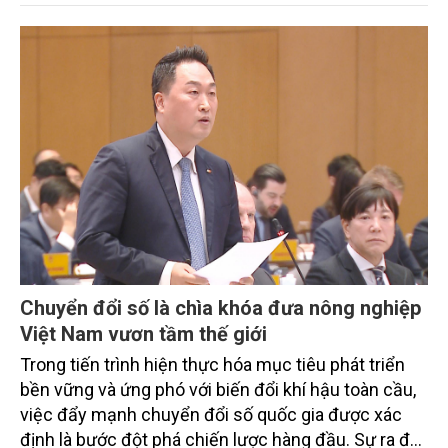
trình thu hút sự tham gia của đông đảo đại biểu đến
từ các cơ quan quản lý nhà nước, đơn vị nghiên cứu,
doanh nghiệp, hợp tác xã và nông dân đang trực
tiếp triển khai mô hình sản xuất lúa phát thải thấp.
Chuyển đổi số là chìa khóa đưa nông nghiệp
Việt Nam vươn tầm thế giới
Trong tiến trình hiện thực hóa mục tiêu phát triển
bền vững và ứng phó với biến đổi khí hậu toàn cầu,
việc đẩy mạnh chuyển đổi số quốc gia được xác
định là bước đột phá chiến lược hàng đầu. Sự ra đời