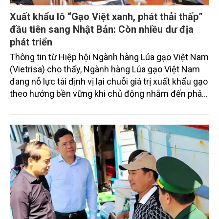
Xuất khẩu lô “Gạo Việt xanh, phát thải thấp”
đầu tiên sang Nhật Bản: Còn nhiều dư địa
phát triển
Thông tin từ Hiệp hội Ngành hàng Lúa gạo Việt Nam
(Vietrisa) cho thấy, Ngành hàng Lúa gạo Việt Nam
đang nỗ lực tái định vị lại chuỗi giá trị xuất khẩu gạo
theo hướng bền vững khi chủ động nhắm đến phân
khúc thị trường cao cấp, nơi các tiêu chuẩn về môi
trường và phát thải đang đươc cả thế giới đặc biệt
quan tâm và là điều kiện bắt buộc cho các doanh
nghiệp xuất khẩu gạo trong tương lai...