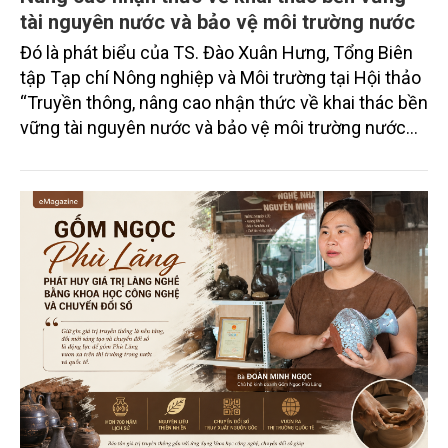
tài nguyên nước và bảo vệ môi trường nước
Đó là phát biểu của TS. Đào Xuân Hưng, Tổng Biên
tập Tạp chí Nông nghiệp và Môi trường tại Hội thảo
“Truyền thông, nâng cao nhận thức về khai thác bền
vững tài nguyên nước và bảo vệ môi trường nước
xuyên biên giới” do Tạp chí Nông nghiệp và Môi
trường phối hợp với Sở Nông nghiệp và Môi trường
tỉnh Lai Châu tổ chức ngày 10/7/2026. Hội thảo thu
hút sự tham gia của hơn 100 đại biểu là lãnh đạo
các đơn vị thuộc Bộ Nông nghiệp và Môi trường,
chuyên gia, nhà khoa học, Sở Nông nghiệp và Môi
trường tỉnh Lai Châu và đại diện các cơ quan đơn vị
doanh nghiệp ở các tỉnh miền núi phía Bắc.