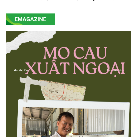
của Nghị quyết số 57-NQ/TW đã trở thành động lực
mạnh mẽ, thúc đẩy quá trình cải cách toàn diện,
EMAGAZINE
minh bạch hóa chuỗi cung ứng và nâng cao hiệu
quả quản lý môi trường, đặc biệt trong hai lĩnh vực
then chốt là nông nghiệp và môi trường.