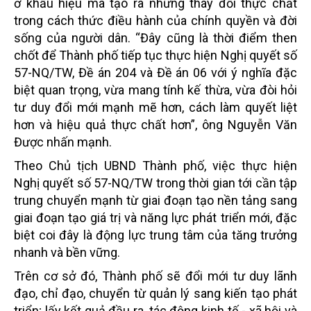
ở khẩu hiệu mà tạo ra những thay đổi thực chất
trong cách thức điều hành của chính quyền và đời
sống của người dân. “Đây cũng là thời điểm then
chốt để Thành phố tiếp tục thực hiện Nghị quyết số
57-NQ/TW, Đề án 204 và Đề án 06 với ý nghĩa đặc
biệt quan trọng, vừa mang tính kế thừa, vừa đòi hỏi
tư duy đổi mới mạnh mẽ hơn, cách làm quyết liệt
hơn và hiệu quả thực chất hơn”, ông Nguyễn Văn
Được nhấn mạnh.
Theo Chủ tịch UBND Thành phố, việc thực hiện
Nghị quyết số 57-NQ/TW trong thời gian tới cần tập
trung chuyển mạnh từ giai đoạn tạo nền tảng sang
giai đoạn tạo giá trị và năng lực phát triển mới, đặc
biệt coi đây là động lực trung tâm của tăng trưởng
nhanh và bền vững.
Trên cơ sở đó, Thành phố sẽ đổi mới tư duy lãnh
đạo, chỉ đạo, chuyển từ quản lý sang kiến tạo phát
triển; lấy kết quả đầu ra, tác động kinh tế - xã hội và