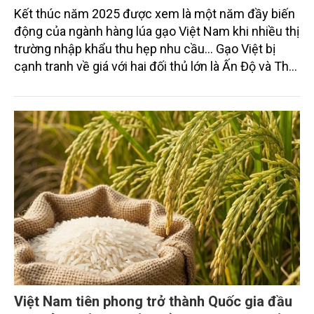
Kết thúc năm 2025 được xem là một năm đầy biến
động của ngành hàng lúa gạo Việt Nam khi nhiều thị
trường nhập khẩu thu hẹp nhu cầu... Gạo Việt bị
cạnh tranh về giá với hai đối thủ lớn là Ấn Độ và Thái
Lan. Tuy nhiên, dòng gạo xanh phát thải thấp đang
được Hiệp hội Ngành hàng Lúa gạo Việt Nam
(Vietrisa) phát động sản xuất từ đầu năm 2024 hiện
đang là thế mạnh cạnh tranh mới của Việt Nam
trong năm 2026.
Việt Nam tiên phong trở thành Quốc gia đầu