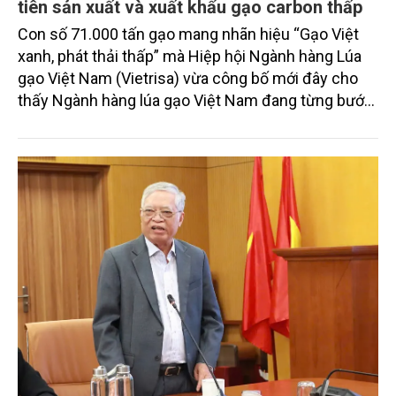
tiên sản xuất và xuất khẩu gạo carbon thấp
Con số 71.000 tấn gạo mang nhãn hiệu “Gạo Việt
xanh, phát thải thấp” mà Hiệp hội Ngành hàng Lúa
gạo Việt Nam (Vietrisa) vừa công bố mới đây cho
thấy Ngành hàng lúa gạo Việt Nam đang từng bước
chuyển mình trong việc tái định vị lại chuỗi giá trị
lúa gạo theo hướng phát triển bền vững, và tập
trung vào các thị trường tiềm năng với gạo chất
lượng cao, đang mở ra cơ hội khẳng định giá trị hạt
gạo Việt trên thị trường Quốc tế.