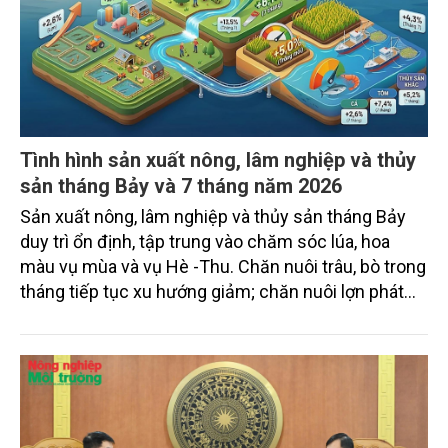
Tình hình sản xuất nông, lâm nghiệp và thủy
sản tháng Bảy và 7 tháng năm 2026
Sản xuất nông, lâm nghiệp và thủy sản tháng Bảy
duy trì ổn định, tập trung vào chăm sóc lúa, hoa
màu vụ mùa và vụ Hè -Thu. Chăn nuôi trâu, bò trong
tháng tiếp tục xu hướng giảm; chăn nuôi lợn phát
triển ổn định; chăn nuôi gia cầm duy trì đà tăng
trưởng khá. Diện tích rừng trồng mới và sản lượng
thủy sản đều tăng nhẹ.