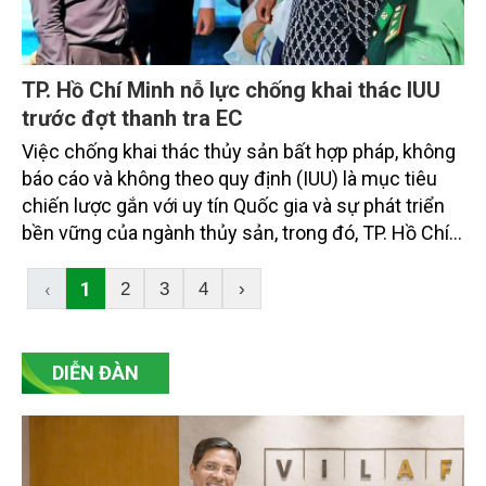
TP. Hồ Chí Minh nỗ lực chống khai thác IUU
trước đợt thanh tra EC
Việc chống khai thác thủy sản bất hợp pháp, không
báo cáo và không theo quy định (IUU) là mục tiêu
chiến lược gắn với uy tín Quốc gia và sự phát triển
bền vững của ngành thủy sản, trong đó, TP. Hồ Chí
Minh giữ vai trò quan trọng để chuẩn bị cho đợt
đánh giá của Ủy ban châu Âu (EC).
‹
1
2
3
4
›
DIỄN ĐÀN