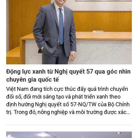
Động lực xanh từ Nghị quyết 57 qua góc nhìn
chuyên gia quốc tế
Việt Nam đang tích cực thúc đẩy quá trình chuyển
đổi số, đổi mới sáng tạo và phát triển xanh theo
định hướng Nghị quyết số 57-NQ/TW của Bộ Chính
trị. Trong đó, nông nghiệp và môi trường được xác
định là hai lĩnh vực trọng điểm chịu tác động sâu
sắc bởi các tiến bộ công nghệ và cam kết bền vững
toàn cầu, đặc biệt là mục tiêu đưa phát thải ròng