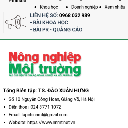
Podcast
Khoa học
Doanh nghiệp
Xem nhiều
LIÊN HỆ SỐ:
0968 032 989
- BÀI KHOA HỌC
- BÀI PR - QUẢNG CÁO
Tổng Biên tập: TS. ĐÀO XUÂN HƯNG
Số 10 Nguyễn Công Hoan, Giảng Võ, Hà Nội
Điện thoại:
024 3771 1072
Email: tapchinnmt@gmail.com
Website: https://www.nnmt.net.vn