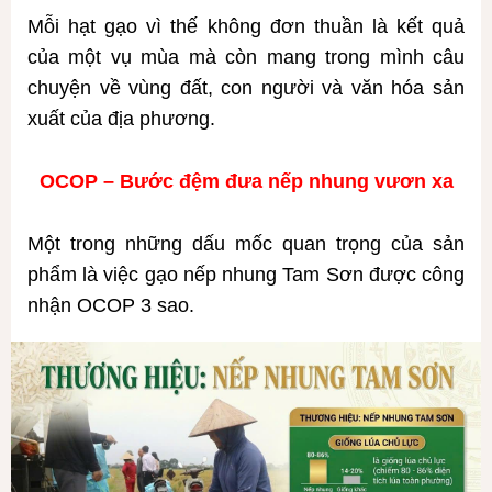
Mỗi hạt gạo vì thế không đơn thuần là kết quả
của một vụ mùa mà còn mang trong mình câu
chuyện về vùng đất, con người và văn hóa sản
xuất của địa phương.
OCOP – Bướ
c đ
ệ
m đ
ư
a n
ế
p nhung v
ươn xa
Một trong những dấu mốc quan trọng của sản
phẩm là việc gạo nếp nhung Tam Sơn được công
nhận OCOP 3 sao.