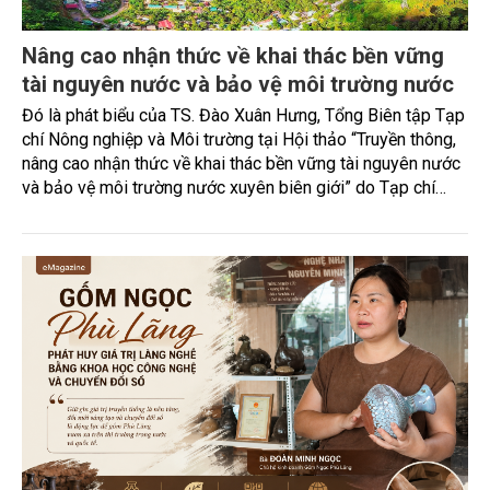
Nâng cao nhận thức về khai thác bền vững
tài nguyên nước và bảo vệ môi trường nước
Đó là phát biểu của TS. Đào Xuân Hưng, Tổng Biên tập Tạp
chí Nông nghiệp và Môi trường tại Hội thảo “Truyền thông,
nâng cao nhận thức về khai thác bền vững tài nguyên nước
và bảo vệ môi trường nước xuyên biên giới” do Tạp chí
Nông nghiệp và Môi trường phối hợp với Sở Nông nghiệp
và Môi trường tỉnh Lai Châu tổ chức ngày 10/7/2026. Hội
thảo thu hút sự tham gia của hơn 100 đại biểu là lãnh đạo
các đơn vị thuộc Bộ Nông nghiệp và Môi trường, chuyên
gia, nhà khoa học, Sở Nông nghiệp và Môi trường tỉnh Lai
Châu và đại diện các cơ quan đơn vị doanh nghiệp ở các
tỉnh miền núi phía Bắc.