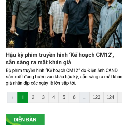
Hậu kỳ phim truyền hình ‘Kế hoạch CM12’,
sẵn sàng ra mắt khán giả
Bộ phim truyền hình “Kế hoạch CM12” do Điện ảnh CAND
sản xuất đang bước vào khâu hậu kỳ, sẵn sàng ra mắt khán
giả nhân dịp các ngày lễ lớn sắp tới.
‹
1
...
2
3
4
5
6
123
124
›
DIỄN ĐÀN