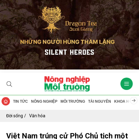
TIN TỨC
NÔNG NGHIỆP
MÔI TRƯỜNG
TÀI NGUYÊN
KHOA HỌC
Đời sống
Văn hóa
Việt Nam trúng cử Phó Chủ tịch một