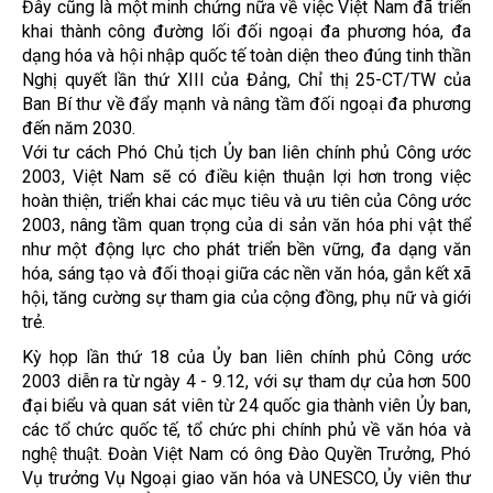
Đây cũng là một minh chứng nữa về việc Việt Nam đã triển
khai thành công đường lối đối ngoại đa phương hóa, đa
dạng hóa và hội nhập quốc tế toàn diện theo đúng tinh thần
Nghị quyết lần thứ XIII của Đảng, Chỉ thị 25-CT/TW của
Ban Bí thư về đẩy mạnh và nâng tầm đối ngoại đa phương
đến năm 2030.
Với tư cách Phó Chủ tịch Ủy ban liên chính phủ Công ước
2003, Việt Nam sẽ có điều kiện thuận lợi hơn trong việc
hoàn thiện, triển khai các mục tiêu và ưu tiên của Công ước
2003, nâng tầm quan trọng của di sản văn hóa phi vật thể
như một động lực cho phát triển bền vững, đa dạng văn
hóa, sáng tạo và đối thoại giữa các nền văn hóa, gắn kết xã
hội, tăng cường sự tham gia của cộng đồng, phụ nữ và giới
trẻ.
Kỳ họp lần thứ 18 của Ủy ban liên chính phủ Công ước
2003 diễn ra từ ngày 4 - 9.12, với sự tham dự của hơn 500
đại biểu và quan sát viên từ 24 quốc gia thành viên Ủy ban,
các tổ chức quốc tế, tổ chức phi chính phủ về văn hóa và
nghệ thuật. Đoàn Việt Nam có ông Đào Quyền Trưởng, Phó
Vụ trưởng Vụ Ngoại giao văn hóa và UNESCO, Ủy viên thư