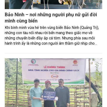
Bảo Ninh – nơi những người phụ nữ gửi đời
mình cùng biển
Khi bình minh vừa hé trên vùng biển Bảo Ninh (Quảng Trị),
những con tàu nối nhau rời bến mang theo giấc mơ về
những chuyến biển đầy ắp cá tôm. Nhưng phía sau mỗi
hành trình ấy là những con người âm thầm giữ nhịp cho
nghề biển: người sửa chữa từng con tàu để ngư dân yên
tâm vượt sóng, người nâng niu từng sản vật biển để biến
thành những sản phẩm mang thương hiệu quê hương...