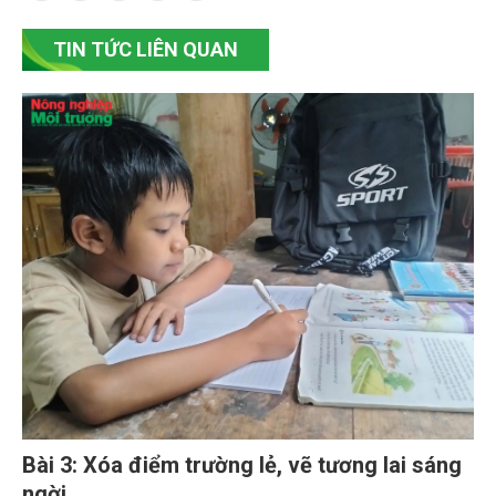
TIN TỨC LIÊN QUAN
Bài 3: Xóa điểm trường lẻ, vẽ tương lai sáng
ngời