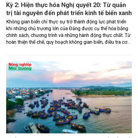
Kỳ 2: Hiện thực hóa Nghị quyết 20: Từ quản
trị tài nguyên đến phát triển kinh tế biển xanh
Không gian biển chỉ thực sự trở thành động lực phát triển
khi những chủ trương lớn của Đảng được cụ thể hóa bằng
chính sách, chương trình và những hành động thực chất. Từ
hoàn thiện thể chế, quy hoạch không gian biển, điều tra cơ
bản, chuyển đổi số, phát triển nuôi biển công nghệ cao đến
bảo tồn hệ sinh thái và xây dựng kinh tế biển xanh, ngành
Nông nghiệp và Môi trường đang từng bước hiện thực hóa
Nghị quyết số 20-NQ/TW, hướng tới cách tiếp cận mới: khai
thác hợp lý, bảo vệ tài nguyên và kiến tạo những giá trị phát
triển lâu dài từ biển.