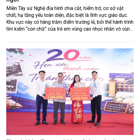
Miền Tây xứ Nghệ địa hình chia cắt, hiểm trở, cơ sở vật
chất, hạ tầng yếu toàn diện, đặc biệt là lĩnh vực giáo dục.
Khu vực này có hàng trăm điểm trường lẻ, bởi thế hành trình
tìm kiếm “con chữ” của trẻ em vùng cao nhọc nhằn vô cùng.
Xuất phát từ thực tế đó, chủ trương xây dựng các Trường
phổ thông liên cấp được ví như "cơn mưa rào" giải khát cho
vùng cao, đồng thời thắp lên hy vọng về một tương lai tươi
sáng hơn cho con em đồng bào các dân tộc thiểu số.