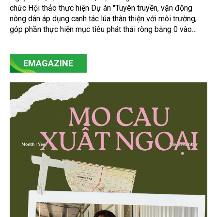
chức Hội thảo thực hiện Dự án "Tuyên truyền, vận động
nông dân áp dụng canh tác lúa thân thiện với môi trường,
góp phần thực hiện mục tiêu phát thải ròng bằng 0 vào
năm 2050". Chương trình thu hút sự tham gia của đông đảo
đại biểu đến từ các cơ quan quản lý nhà nước, đơn vị
nghiên cứu, doanh nghiệp, hợp tác xã và nông dân đang
EMAGAZINE
trực tiếp triển khai mô hình sản xuất lúa phát thải thấp.