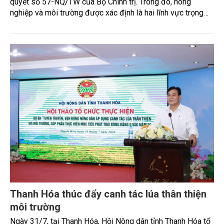
quyết số 57-NQ/TW của Bộ Chính trị. Trong đó, nông
nghiệp và môi trường được xác định là hai lĩnh vực trọng
điểm chịu tác động sâu sắc bởi các tiến bộ công nghệ và
cam kết bền vững toàn cầu, đặc biệt là mục tiêu đưa phát
thải ròng bằng 0 (Net-Zero) vào năm 2050.
Thanh Hóa thúc đẩy canh tác lúa thân thiện
môi trường
Ngày 31/7, tại Thanh Hóa, Hội Nông dân tỉnh Thanh Hóa tổ