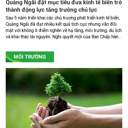
Quảng Ngãi đặt mục tiêu đưa kinh tế biển trở
thành động lực tăng trưởng chủ lực
Sau 5 năm triển khai các chủ trương phát triển kinh tế biển,
Quảng Ngãi đã đạt nhiều kết quả tích cực nhưng vẫn đối
mặt với không ít điểm nghẽn về hạ tầng, môi trường, du lịch
và khai thác tài nguyên. Nghị quyết mới của Ban Chấp hành
Đảng bộ tỉnh đặt mục tiêu đưa kinh tế biển phát triển
nhanh, bền vững, trở thành động lực quan trọng thúc đẩy
tăng trưởng của tỉnh đến năm 2030, tầm nhìn đến năm
MÔI TRƯỜNG
2045.