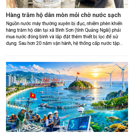
Hàng trăm hộ dân mòn mỏi chờ nước sạch
Nguồn nước máy thường xuyên bị đục, nhiễm phèn khiến
hàng trăm hộ dân tại xã Bình Sơn (tỉnh Quảng Ngãi) phải
mua nước đóng bình và lắp đặt thêm thiết bị lọc để sử
dụng. Sau hơn 20 năm vận hành, hệ thống cấp nước tập
trung đã xuống cấp, không còn đáp ứng yêu cầu xử lý
nguồn nước ngầm nhiễm phèn, đòi hỏi sớm được đầu tư
nâng cấp.