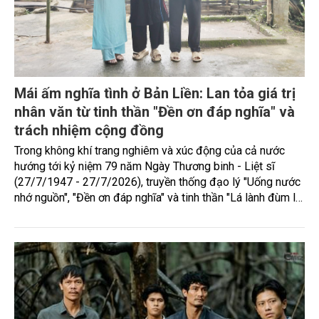
Mái ấm nghĩa tình ở Bản Liền: Lan tỏa giá trị
nhân văn từ tinh thần "Đền ơn đáp nghĩa" và
trách nhiệm cộng đồng
Trong không khí trang nghiêm và xúc động của cả nước
hướng tới kỷ niệm 79 năm Ngày Thương binh - Liệt sĩ
(27/7/1947 - 27/7/2026), truyền thống đạo lý "Uống nước
nhớ nguồn", "Đền ơn đáp nghĩa" và tinh thần "Lá lành đùm lá
rách" lại tiếp tục được thắp sáng bằng những hành động cụ
thể, thiết thực.